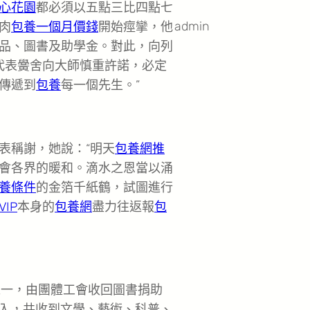
心花園
都必須以五點三比四點七
admin
肉
包養一個月價錢
開始痙攣，他
品、圖書及助學金。對此，向列
代表黌舍向大師慎重許諾，必定
傳遞到
包養
每一個先生。”
稱謝，她說：“明天
包養網推
會各界的暖和。滴水之恩當以涌
養條件
的金箔千紙鶴，試圖進行
IP
本身的
包養網
盡力往返報
包
一，由團體工會收回圖書捐助
介入，共收到文學、藝術、科普、