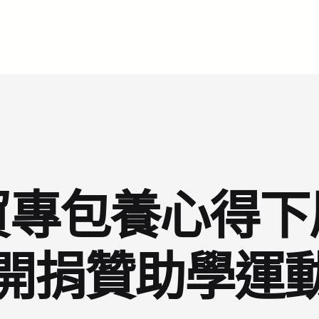
貿專包養心得下
開捐贊助學運