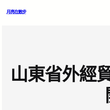
跳
月亮在散步
至
主
要
內
容
山東省外經