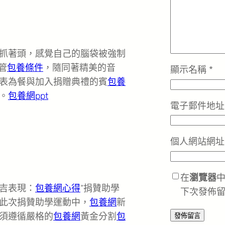
抓著頭，感覺自己的腦袋被強制
管
包養條件
，隨同著精美的音
顯示名稱
*
表為餐與加入捐贈典禮的賓
包養
。
包養網ppt
電子郵件地
個人網站網址
在
瀏覽器
吉表現：
包養網心得
“捐贊助學
下次發佈
此次捐贊助學運動中，
包養網
新
須遵循嚴格的
包養網
黃金分割
包