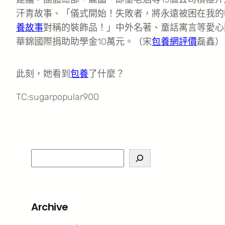
汗青故事、「儀式開始！失敗者，將永遠被困在我的
養故事
對稱的裝飾品！」中外名著、童話寓言等愛心圖
華錦國際捐助助學金10萬元。（宋
包養網評價
磊鑫）
此刻，她看到
包養
了什麼？
TC:sugarpopular900
S
e
a
r
Archive
c