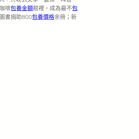
咖啡
包養金額
館裡，成為最不
包
書捐助800
包養價格
余冊；新