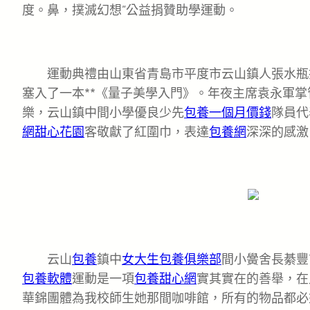
度。鼻，撲滅幻想”公益捐贊助學運動。
運動典禮由山東省青島市平度市云山鎮人張水瓶
塞入了一本**《量子美學入門》。年夜主席袁永軍掌
樂，云山鎮中間小學優良少先
包養一個月價錢
隊員代
網
甜心花園
客敬獻了紅圍巾，表達
包養網
深深的感激
云山
包養
鎮中
女大生包養俱樂部
間小黌舍長綦豐
包養軟體
運動是一項
包養甜心網
實其實在的善舉，在
華錦團體為我校師生她那間咖啡館，所有的物品都必