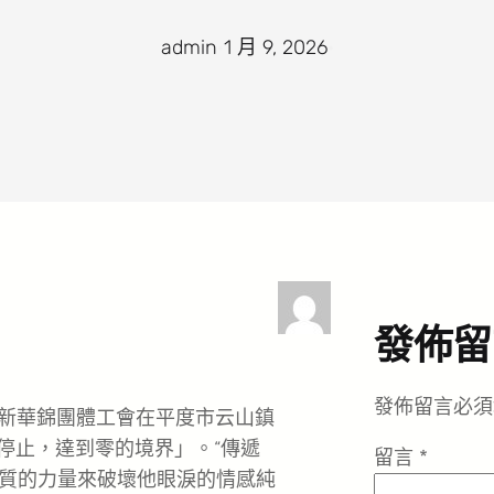
admin
·
1 月 9, 2026
·
發佈留
發佈留言必須
新華錦團體工會在平度市云山鎮
停止，達到零的境界」。“傳遞
留言
*
質的力量來破壞他眼淚的情感純