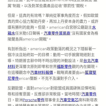
厲”制裁，以及對某些農產品征收“懲罰性”關稅。
但是，這真的有效嗎？單純從軍事角度而言，假如歐盟
真的齊心協力幫助丹麥，再加上丹麥本身的盡力，或許
還有勝利的能夠。但是，american白宮辦公廳副主
水
箱水
任米勒5日聲稱，
汽車零件貿易商
“沒有國家會為格
陵蘭島與american開戰”。
有剖析指出，american政策動蕩的概況之下隱躲著一
個冷淡且始終如一的目標：動用一切手腕實現絕對主
導。特朗普言辭中時不時出現的沖動設法，是
台北汽車
材料
更深層次原則即零和世界
福斯零件
觀的內在顯現。
在這種觀念中
汽車材料報價
，戰略資產要由am
藍寶堅
尼零件
erican壟斷，不克不及讓對手介入。
反觀歐盟，面對american對歐盟成員國肆無忌憚地恥
辱和掠奪意圖，反應卻非常軟弱。當地時間7
汽車零件
日，歐洲
Porsche零件
理事會主
汽車空氣芯
席科斯塔表
現，格陵蘭島屬于其國民，并獲得歐盟的全力支撐。事