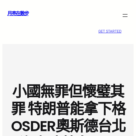
跳
月亮在散步
至
主
要
GET STARTED
內
容
小國無罪但懷璧其
罪 特朗普能拿下格
OSDER奧斯德台北