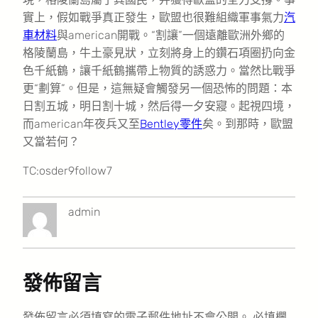
實上，假如戰爭真正發生，歐盟也很難組織軍事氣力
汽
車材料
與american開戰。“割讓”一個遠離歐洲外鄉的
格陵蘭島，牛土豪見狀，立刻將身上的鑽石項圈扔向金
色千紙鶴，讓千紙鶴攜帶上物質的誘惑力。當然比戰爭
更“劃算”。但是，這無疑會觸發另一個恐怖的問題：本
日割五城，明日割十城，然后得一夕安寢。起視四境，
而american年夜兵又至
Bentley零件
矣。到那時，歐盟
又當若何？
TC:osder9follow7
admin
發佈留言
發佈留言必須填寫的電子郵件地址不會公開。
必填欄