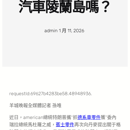
汽車陵蘭島嗎？
admin
·
1 月 11, 2026
·
requestId:69627b4283be58.48948936.
羊城晚報全媒體記者 孫唯
近日，american總統特朗普攜“抓
德系車零件
獲”委內
瑞拉總統馬杜羅之威，
賓士零件
再次向丹麥提出關于格