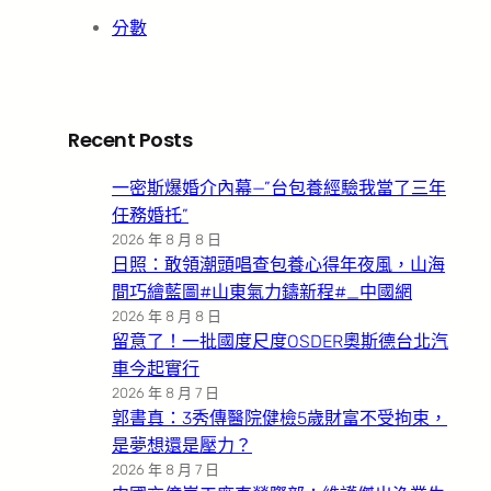
分數
Recent Posts
一密斯爆婚介內幕—”台包養經驗我當了三年
任務婚托”
2026 年 8 月 8 日
日照：敢領潮頭唱查包養心得年夜風，山海
間巧繪藍圖#山東氣力鑄新程#_中國網
2026 年 8 月 8 日
留意了！一批國度尺度OSDER奧斯德台北汽
車今起實行
2026 年 8 月 7 日
郭書真：3秀傳醫院健檢5歲財富不受拘束，
是夢想還是壓力？
2026 年 8 月 7 日