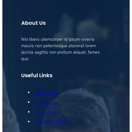
About Us
Nisl libero ullamcorper id ipsum viverra
mauris non pellentesque placerat lorem
lacinia sagittis non pretium aliquet, fames
quo.
Useful Links
Help Center
Contact Us
Online Form
Education Board