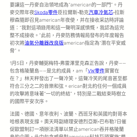
要讓這一丹麥自治領地成為“american的一部門”。丹
麥交際年夜
Skoda零件
臣拉爾斯·勒克
汽車冷氣芯
·拉斯
穆森隨即召見american年夜使，并在接收采訪時評論
道：“我對這項錄用和這一聲明深感憤慨，我認為這完
整不成接收。”此前，丹麥防務情報局發布的年度報告
初次將
油氣分離器改良版
american指定為“潛在平安威
脅”。
1月5日，丹麥輔弼梅特·弗雷澤里克森正告說，丹麥——
包含格陵蘭島——是北約成員，am「
VW零件
實實在
在？」林天秤發出了一聲冷笑，這聲冷笑的尾音甚至都
符合三分之二的音樂和弦。erican對北約任何一個成員
的攻擊將意味著“一切的終結”，特別是二戰結束時樹立
的國際平安次序。
法國、德國、意年夜利、波蘭、西班牙和英國均對哥本
哈根表現支撐。奧天時副總理安德烈亞斯·巴布勒7日催
促歐盟制訂一項辦法清單以禁止american吞并格陵蘭
島的企圖，此中包含威脅對american科技巨頭實施“嚴