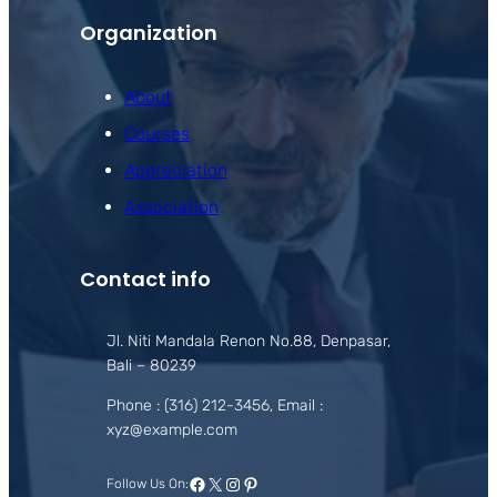
Organization
About
Courses
Appreciation
Association
Contact info
Jl. Niti Mandala Renon No.88, Denpasar,
Bali – 80239
Phone : (316) 212-3456, Email :
xyz@example.com
Facebook
X
Instagram
Pinterest
Follow Us On: