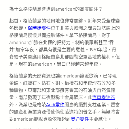
為什么格陵蘭島會遭到american的高度關注？
起首，格陵蘭島的地輿地位非常關鍵。近年來受全球變
熱影響，
保時捷零件
位于北美與歐洲之間最短航線上的
格陵蘭島慢慢具備通航條件。拿下格陵蘭島，對于
american加強在北極的把持力、制約俄羅斯甚至“吞
并”加拿年夜，都具有很是主要的意義。1951年起，丹
麥給予美軍應用格陵蘭島北部圖勒空軍基地的權利。但
是，現在的american，胃口已經越來越年夜。
格陵蘭島的天然資源也讓american饞涎欲滴，已發現
金礦、紅寶石、鉆石、銅、橄欖石和年夜理石等70多
種礦物，東南部和東北部擁有豐富的石油與自然氣儲
量，南部發現了年夜型稀土金屬礦床。此
汽車機油芯
外，漁業也是格陵
Audi零件
蘭島的絕對支柱產業。豐富
的礦產和漁業資源借使倘使落進特朗普之手，無疑將會
對american擺脫資源依賴起到
奧迪零件
主要感化。