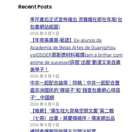
Recent Posts
季芹產后正式宣佈復出 流露婚在即在年尾(台
包養網站組圖)
2026 年 8 月 9 日
【年夜美廣東·葡語】Ex-alunos da
Academia de Belas Artes de Guangzhou
volOSDER奧斯德材料報價tam a brilhar com
anime de sucesso!這個“出圈”動漫又來自廣
美學子！
2026 年 8 月 9 日
中非一起配合論壇｜特稿：中非一起配合豐
盛非洲國民的“糧袋子”和“錢查包養網心得袋
子”_中國網
2026 年 8 月 9 日
【推薦】“儒生找九宮格空間文叢”第二輯
（七冊）出書，蔣慶撰總序，儒家網出品
2026 年 8 月 9 日
禮拜秀傳醫院供膳五可關注股票