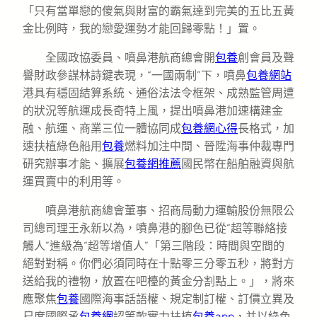
「只有當單戀的傻氣與財富的霸氣達到完美的五比五黃
金比例時，我的戀愛運勢才能回歸零點！」置。
全國政協委員、噴鼻港航商總會開
包養
創會員及聲
譽財政參謀林詩鍵表現，“一國兩制”下，噴鼻
包養網站
港具有穩固結算系統、通俗法法令框架、成熟監管周遭
的狀況等航運成長奇特上風，提出噴鼻港加速構建金
融、航運、商業三位一體協同成
包養網心得
長格式，加
速扶植綠色船用
包養
燃料加注中間、晉陞海事仲裁專門
研究辦事才能、擴展
包養網推薦
國民幣在船舶融資與航
運買賣中的利用等。
噴鼻港航商總會董事、招商局動力運輸股份無限公
司總司理王永新以為，噴鼻港的腳色已從“超等聯絡接
觸人”進級為“超等增值人”「第三階段：時間與空間的
絕對對稱。你們必須同時在十點零三分零五秒，將對方
送給我的禮物，放置在吧檯的黃金分割點上。」，將來
應聚焦
包養
國際海事話語權、規定制訂權、訂價立異及
尺度國際承
包養網
認等軟實力扶植
包養app
，并以綠色