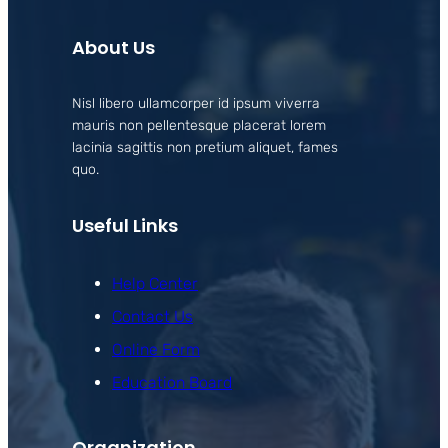
About Us
Nisl libero ullamcorper id ipsum viverra
mauris non pellentesque placerat lorem
lacinia sagittis non pretium aliquet, fames
quo.
Useful Links
Help Center
Contact Us
Online Form
Education Board
Organization