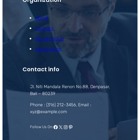
About
Courses
Appreciation
Association
Contact info
Jl. Niti Mandala Renon No.88, Denpasar,
Bali – 80239
Phone : (316) 212-3456, Email :
xyz@example.com
Facebook
X
Instagram
Pinterest
Follow Us On: