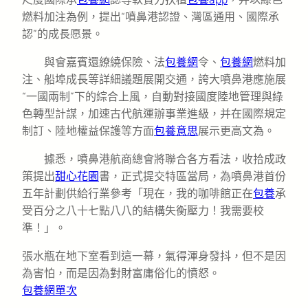
燃料加注為例，提出“噴鼻港認證、灣區通用、國際承
認”的成長愿景。
與會嘉賓還繚繞保險、法
包養網
令、
包養網
燃料加
注、船埠成長等詳細議題展開交通，誇大噴鼻港應施展
“一國兩制”下的綜合上風，自動對接國度陸地管理與綠
色轉型計謀，加速古代航運辦事業進級，并在國際規定
制訂、陸地權益保護等方面
包養意思
展示更高文為。
據悉，噴鼻港航商總會將聯合各方看法，收拾成政
策提出
甜心花園
書，正式提交特區當局，為噴鼻港首份
五年計劃供給行業參考「現在，我的咖啡館正在
包養
承
受百分之八十七點八八的結構失衡壓力！我需要校
準！」。
張水瓶在地下室看到這一幕，氣得渾身發抖，但不是因
為害怕，而是因為對財富庸俗化的憤怒。
包養網單次