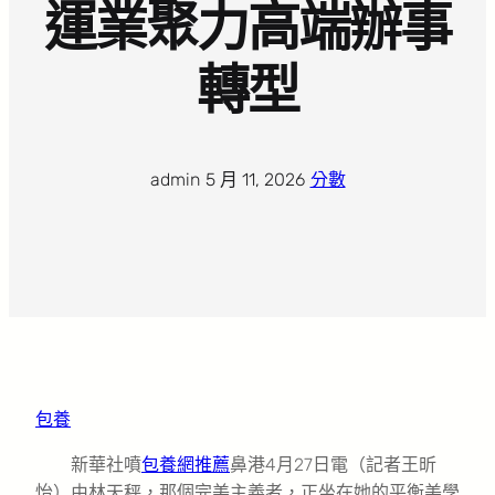
運業聚力高端辦事
轉型
admin
·
5 月 11, 2026
·
分數
包養
新華社噴
包養網推薦
鼻港4月27日電（記者王昕
怡）由林天秤，那個完美主義者，正坐在她的平衡美學