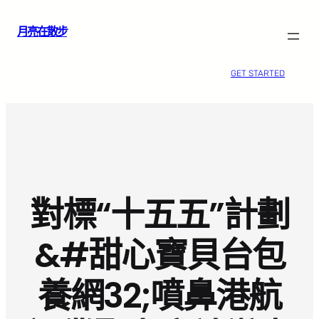
跳
月亮在散步
至
主
要
GET STARTED
內
容
對標“十五五”計劃
&#甜心寶貝台包
養網32;噴鼻港航