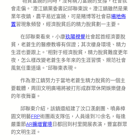
“物質富饒的同時，沒有精力富饒的支撐，社會就
會走偏。”澄江鎮黨委書記邱聯東說。澄江鎮雖然是果
業年夜鎮，農平易近富饒，可是賭博等社會惡
場地佈
置
習現象頻發，經濟脫貧后的精力脫貧劃一主要。
在邱聯東看來，小康
玖陽視覺
社會起首經濟要脫
貧，老蒼生的醫療教導有保證；其次棲身環境、精力
生涯也要跟上。“相對于經濟脫貧，精力脫貧難度更年
夜，怎么樣改變老蒼生多年來的生涯習慣、規范社會
風氣任重道遠。”邱聯東表現。
作為澄江鎮努力于當地老蒼生精力脫貧的一個主
要載體，周田文明廣場將被打形成群眾休閑娛樂健身
的年夜舞臺。
邱聯東介紹，該鎮還組建了汶口漢劇團、噴鼻樟
園文明藝
FRP
術團兩支隊伍，人員達到70余名，每逢
嚴重節
AR擴增實境
日都回到村里開展表演，豐富群眾
的文明生涯。