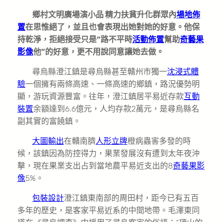
鄉村文明廣場演小品 精力扶貧升化群眾內
場地佈
置
在思惟絕了，並且也會表現出她對她的好意。他保
持乾淨，拒絕接受只是“路不平時
活動佈置
幫助
奇藝果
影像
他”的好意，更不用說同意讓她去做。
尋烏縣澄江鎮是尋烏縣甚至贛州市獨一
沈浸式體
驗
一個擁有兩條高速、一條高速的鄉鎮，路況優勢明
顯，游玩資源豐富。往年，澄江鎮居平易近存款
互動
裝置
余額達到6.6億元，人均存款2萬元，是尋烏縣名
副其實的富饒鎮。
大圖輸出
在贛南臍
人形立牌
橙病蟲害多發的時
候，該鎮因為防控得力，果業發展沒有遭到太年夜沖
擊，現在果業支出占到當地農平易近支出的8
奇藝果影
像
5%。
包裝設計
澄江鎮東南部的周田村，距今已有五百
多年的歷史，是客家平易近系的中間地帶。毛澤東同