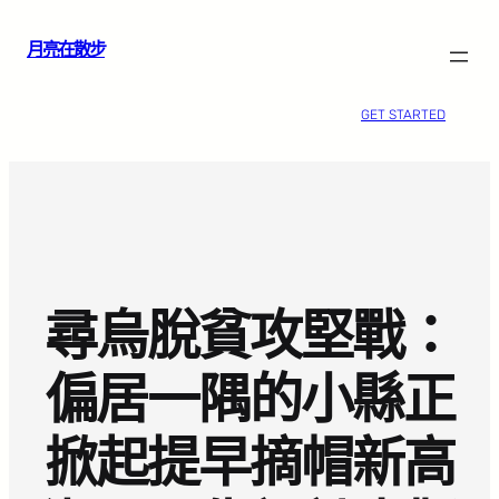
跳
月亮在散步
至
主
要
GET STARTED
內
容
尋烏脫貧攻堅戰：
偏居一隅的小縣正
掀起提早摘帽新高