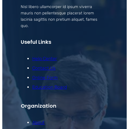
Nisl libero ullamcorper id ipsum viverra
mauris non pellentesque placerat lorem
lacinia sagittis non pretium aliquet, fames
quo.
Useful Links
Help Center
Contact Us
Online Form
Education Board
Organization
About