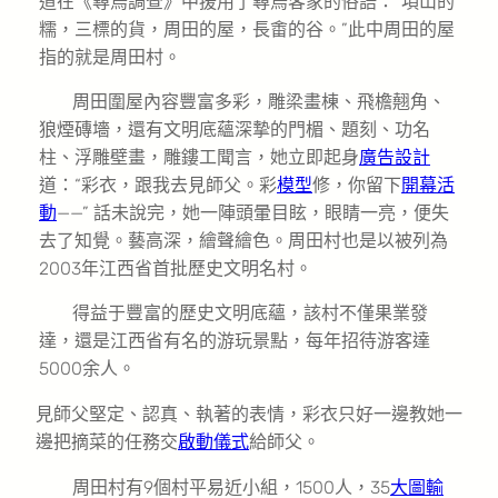
道在《尋烏調查》中援用了尋烏客家的俗語：“項山的
糯，三標的貨，周田的屋，長畬的谷。”此中周田的屋
指的就是周田村。
周田圍屋內容豐富多彩，雕梁畫棟、飛檐翹角、
狼煙磚墻，還有文明底蘊深摯的門楣、題刻、功名
柱、浮雕壁畫，雕鏤工聞言，她立即起身
廣告設計
道：“彩衣，跟我去見師父。彩
模型
修，你留下
開幕活
動
——” 話未說完，她一陣頭暈目眩，眼睛一亮，便失
去了知覺。藝高深，繪聲繪色。周田村也是以被列為
2003年江西省首批歷史文明名村。
得益于豐富的歷史文明底蘊，該村不僅果業發
達，還是江西省有名的游玩景點，每年招待游客達
5000余人。
見師父堅定、認真、執著的表情，彩衣只好一邊教她一
邊把摘菜的任務交
啟動儀式
給師父。
周田村有9個村平易近小組，1500人，35
大圖輸