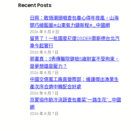
Recent Posts
日照：敢領潮頭唱查包養心得年夜風，山海
間巧繪藍圖#山東氣力鑄新程#_中國網
2026 年 8 月 8 日
留意了！一批國度尺度OSDER奧斯德台北汽
車今起實行
2026 年 8 月 7 日
郭書真：3秀傳醫院健檢5歲財富不受拘束，
是夢想還是壓力？
2026 年 8 月 7 日
中國交億嵐工廠直營際部：維護傑出漁業生
產次序合適中韓配合好處
2026 年 8 月 7 日
京蒙協作助冷涼蔬查包養菜“一路生花”_中國
網
2026 年 8 月 7 日