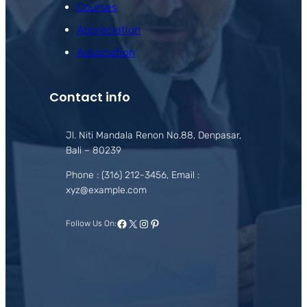
Courses
Appreciation
Association
Contact info
Jl. Niti Mandala Renon No.88, Denpasar,
Bali – 80239
Phone : (316) 212-3456, Email :
xyz@example.com
Facebook
X
Instagram
Pinterest
Follow Us On: