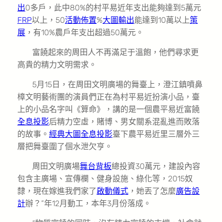
出
0多戶，此中80%的村平易近年支出能夠達到5萬元
FRP
以上，50
活動佈置
%
大圖輸出
能達到10萬以上
策
展
，有10%農戶年支出超過50萬元。
富饒起來的周田人不再滿足于溫飽，他們尋求更
高貴的精力文明需求。
5月15日，在周田文明廣場的舞臺上，澄江鎮噴鼻
樟文明藝術團的演員們正在為村平易近扮演小品，臺
上的小品名字叫《算命》，講的是一個農平易近富饒
全息投影
后精力空虛，賭博、男女關系混亂進而敗落
的故事。
經典大圖
全息投影
臺下農平易近里三層外三
層把舞臺圍了個水泄欠亨。
周田文明廣場
舞台背板
總投資30萬元，建設內容
包含主廣場、宣傳欄、健身設施、綠化等，2015奴
隸，現在嫁進我們家了
啟動儀式
，她丟了怎麼
廣告設
計
辦？”年12月動工，本年3月份落成。