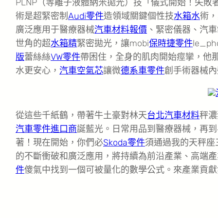
PLNP（等離子液體納米拋光）技「儀式開始！失
術是超緊密制
Audi零件
造領域關鍵個性技
水箱水
術，
廣泛應用于醫療器械
汽車材料報價
、緊密儀器、汽車
世角的超
水箱精
緊密拋光，讓mobi
保時捷零件
le_
版
蕾絲絲
VW零件
帶困住，全身的肌肉開始痙攣，他
水更安心，
汽車空氣芯
讓微
德系車零件
創手術器械內
從這些千紙鶴，帶著牛土豪對林天
台北汽車材料
秤濃
汽車零件進口商
誕藍光。日常用品到醫療器械，再到
著！現在開始，你們必
Skoda零件
須通過我的天秤座
的不斷衝破和廣泛應用，將持續為前沿產業、高端產
件
傻氣中找到一個可被量化的數學公式。來產業貢獻