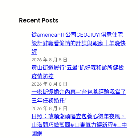
Recent Posts
從americanIT公司CEOJIUYI俱意住宅
設計辭職看偷情的計謀與報應｜羊晚快
評
2026 年 8 月 8 日
黃山街道履行“五最”抓好森和診所健檢
疫情防控
2026 年 8 月 8 日
一密斯爆婚介內幕—”台包養經驗我當了
三年任務婚托”
2026 年 8 月 8 日
日照：敢領潮頭唱查包養心得年夜風，
山海間巧繪藍圖#山東氣力鑄新程#_中
國網