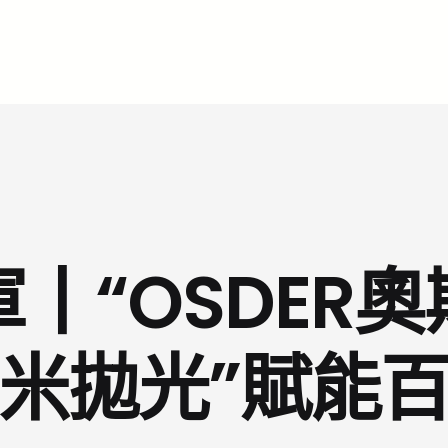
丨“OSDER
米拋光”賦能