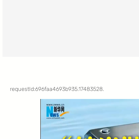
requestId:696faa4693b935.17483528.