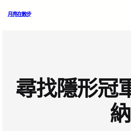
跳
月亮在散步
至
主
要
內
容
尋找隱形冠軍
納