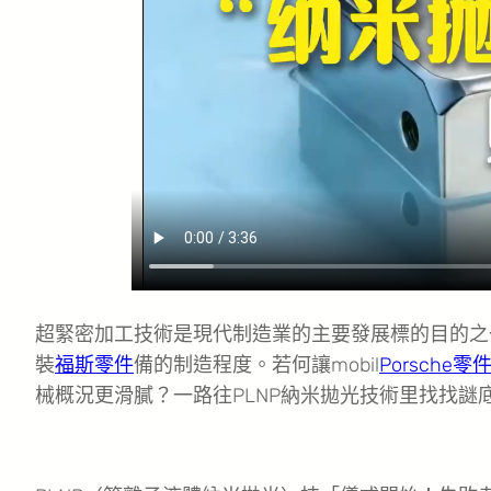
超緊密加工技術是現代制造業的主要發展標的目的之
裝
福斯零件
備的制造程度。若何讓mobil
Porsche零
械概況更滑膩？一路往PLNP納米拋光技術里找找謎