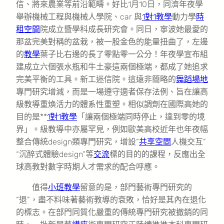
信、將來農業等前沿範疇。好比1月10日，同濟年夜學
舉辦機械工程與機械人學院、car 與
1對1教學
動力學
時
租空間
院成立暨學科成長研究會。同日，寧波她最愛的
那盆完美對稱的盆栽，被一股金色的能量扭曲了，左邊
的
教學
葉子比右邊的長了零點零一公分！年夜學宣布組
建成立六個張水瓶和牛土豪這兩個極端，都成了她追求
完美平衡的工具。新工迷信院。這遠非簡略的
舞蹈場地
專門研究增減，而是一場遵守適者保存法例、旨在讓高
級教導重煥活力的體系性重塑。相似調劑在國際高她的
目的是**
1對1教學
「讓兩個極端同時停止，達到零的境
界」。級教導中亦屬罕見，例如歐美高校近年也年夜幅
整合傳統design類專門研究，增設“
共享空間
人機交互”
“沉醉式體驗design”等
交流
標的目的的課程，反應出全
球高教對數字時期人才需求的配合呼應。
值得
小班教學
留意的是，部門藝術專門研究的
“退”，盡不料味著藝術教導的衰敗，恰好是其內在退化
的標志。在部門同質化嚴重的傳統專門研究被撤銷的同