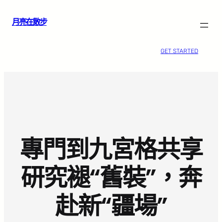
跳
月亮在散步
至
主
要
GET STARTED
內
容
專門到九宮格共享
研究褪“舊裝”，奔
赴新“疆場”