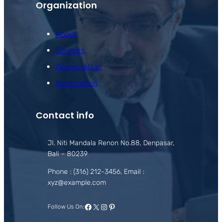
Organization
About
Courses
Appreciation
Association
Contact info
Jl. Niti Mandala Renon No.88, Denpasar,
Bali – 80239
Phone : (316) 212-3456, Email :
xyz@example.com
Facebook
X
Instagram
Pinterest
Follow Us On: