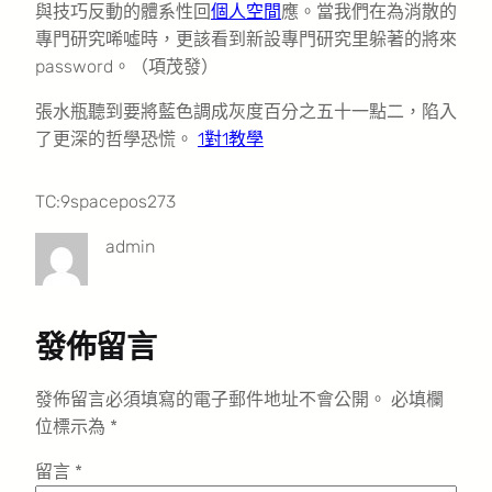
與技巧反動的體系性回
個人空間
應。當我們在為消散的
專門研究唏噓時，更該看到新設專門研究里躲著的將來
password。（
項茂發
）
張水瓶聽到要將藍色調成灰度百分之五十一點二，陷入
了更深的哲學恐慌。
1對1教學
TC:9spacepos273
admin
發佈留言
發佈留言必須填寫的電子郵件地址不會公開。
必填欄
位標示為
*
留言
*