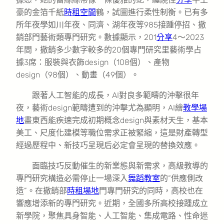
豪的金箔千紙
時租空間
鶴，試圖進行柔性制衡。已有多
所年夜學如川年夜、同濟、湖年夜等985接踵停招、撤
銷部門藝術類專門研究。數據顯示，201
分享
4～2023
年間，撤銷多少數字較多的20個專門研究里藝術學占
據3席：服裝與衣飾design（108個）、產物
design（98個）、動畫（49個）。
跟著人工智能的成長，AI對良多範疇的沖擊很年
夜，藝術design範疇遭到的沖擊尤為顯明，AI繪
教學場
地
畫東西能疾速完成初期概念design與素材天生，基本
美工、尺度化建模等職位需求正被緊縮，這是財產轉型
經過歷程中、新技巧呈現后必定會呈現的替換效應。
面臨技巧反動催生的新業態與新需求，高級教導的
專門研究構造必需停止一場深入
舞蹈教室
的“供應側改
造”。在撤銷部
時租場地
門專門研究的同時，高校也在
響應增添新的專門研究。近期，全國多所高校接踵成立
新學院，聚焦具身智能、人工智能、集成電路、性命迷