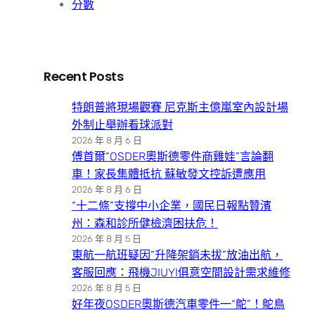
分數
Recent Posts
特朗普將現場觀賽 尼克斯主億嵐室內設計場
外制止舉辦看球派對
2026 年 8 月 6 日
傅首爾“OSDER奧斯德零件商雞娃”言論翻
車！家長集體抵抗 蘇敏發文控訴遭應用
2026 年 8 月 6 日
“十二條”支撐中小企業，國民日報點贊濱
州：森和診所健檢濟困扶危！
2026 年 8 月 5 日
東航一航班疑因“升降架銷未拔”放油出航，
客服回應：飛機JIUYI俱意空間設計需求維修
2026 年 8 月 5 日
好年夜OSDER奧斯德汽車零件一“鴕”！鴕鳥