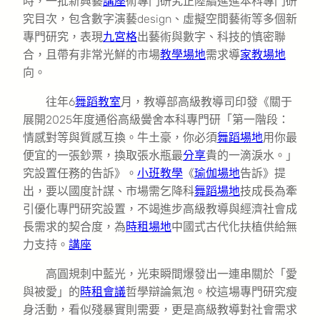
時，一批新興藝
講座
術專門研究正陸續進進本科專門研
究目次，包含數字演藝design、虛擬空間藝術等多個新
專門研究，表現
九宮格
出藝術與數字、科技的慎密聯
合，且帶有非常光鮮的市場
教學場地
需求導
家教場地
向。
往年6
舞蹈教室
月，教導部高級教導司印發《關于
展開2025年度通俗高級黌舍本科專門研「第一階段：
情感對等與質感互換。牛土豪，你必須
舞蹈場地
用你最
便宜的一張鈔票，換取張水瓶最
分享
貴的一滴淚水。」
究設置任務的告訴》。
小班教學
《
瑜伽場地
告訴》提
出，要以國度計謀、市場需乞降科
舞蹈場地
技成長為牽
引優化專門研究設置，不竭進步高級教導與經濟社會成
長需求的契合度，為
時租場地
中國式古代化扶植供給無
力支持。
講座
高圓規刺中藍光，光束瞬間爆發出一連串關於「愛
與被愛」的
時租會議
哲學辯論氣泡。校這場專門研究瘦
身活動，看似殘暴實則需要，更是高級教導對社會需求