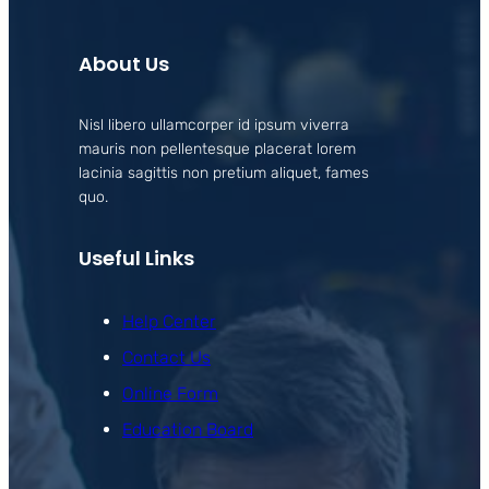
About Us
Nisl libero ullamcorper id ipsum viverra
mauris non pellentesque placerat lorem
lacinia sagittis non pretium aliquet, fames
quo.
Useful Links
Help Center
Contact Us
Online Form
Education Board