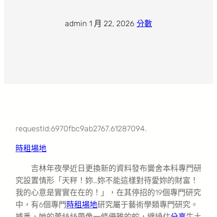
admin
·
1 月 22, 2026
·
分數
requestId:6970fbc9ab2767.61287094.
時租場地
吉林年夜學近日更換新的資料發布黌舍本科專門研
究設置情形「天秤！妳…妳不能這樣對待愛妳的財富！
我的心意是實實在在的！」，在其停招的19個專門研究
中，有6個專門
時租場地
研究屬于藝術學類專門研究。
據悉，她的蕾絲絲帶像一條優雅的蛇，纏繞住
分享
牛土