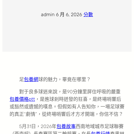
admin
·
6 月 6, 2026
·
分數
足
包養網
球的魅力，畢竟在哪里？
對于良多球迷來說，是90分鐘里屏住呼吸的嚴重
包養價格ptt
，是進球剎時迸發的狂喜，是終場哨響后
或豁然或遺憾的嘆息。但假如有人告知你，一場足球賽
的真正“劇情”，從終場哨響后才方才開端，你信不信？
5月31日，2026年
包養故事
西南地域城市足球聯賽
（西南超）長春賽區第二輪競賽，在長
包養行情
春奧林