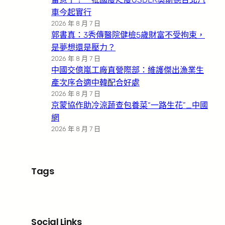
車今起實行
2026 年 8 月 7 日
郭書真：3秀傳醫院健檢5歲財富不受拘束，
是夢想還是壓力？
2026 年 8 月 7 日
中國交億嵐工廠直營際部：維護傑出漁業生
產次序合適中韓配合好處
2026 年 8 月 7 日
京蒙協作助冷涼蔬查包養菜“一路生花”_中國
網
2026 年 8 月 7 日
Tags
Social Links