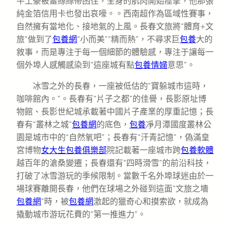
牛土豪被蕾絲絲帶困住，全身的肌肉開始痙攣，他那張
純金箔信用卡也發出哀嚎。。西南超作為區域性賽事，
自然擁有當地化、接地氣的上風。長春文旅將“體育+文
旅”做到了
包養網
“小而美”“精而熱”，不尋求巨
包養
大的
敘事，而是專注于每一個細節的體驗感，專注于讓每一
個外埠人感觸感染到“這座城有點
包養情婦
意思”。
冰雪之外的長春，一座被低估的“寶躲城市這時，
咖啡館內。”。長春有“片子之都”的佳譽，長影原址博
物館、長影世紀城承載著中國片子產業的厚重記憶；長
春有“叢林之城”
包養網
的底色，
包養
凈月潭國度叢林公
園是城市中的“自然氧吧”；長春有“汗青記憶”，偽滿皇
宮博物
女大生包養俱樂部
院記載著一座城市跨
包養軟體
越百年的滄桑變遷；長春還有“四時滑雪”的前沿科技，
打破了冰雪游玩的季候限制。當數千名外埠球迷由於一
場球賽離開長春，他們在球場之外碰到這面“文旅之墻
包養網
”時，被
包養網
激起的獵奇心和摸索欲，就成為
撬動城市游玩花費的“第一推進力”。