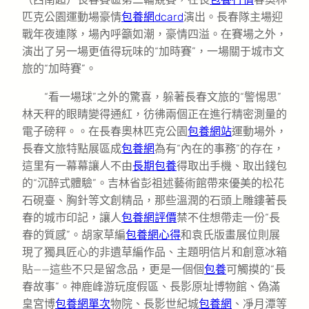
匹克公園運動場豪情
包養網dcard
演出。長春隊主場迎
戰年夜連隊，場內呼籲如潮，豪情四溢。在賽場之外，
演出了另一場更值得玩味的“加時賽”，一場關于城市文
旅的“加時賽”。
“看一場球”之外的驚喜，躲著長春文旅的“警惕思”
林天秤的眼睛變得通紅，彷彿兩個正在進行精密測量的
電子磅秤。。在長春奧林匹克公園
包養網站
運動場外，
長春文旅特點展區成
包養網
為有“內在的事務”的存在，
這里有一幕幕讓人不由
長期包養
得取出手機、取出錢包
的“沉醉式體驗”。吉林省彭祖述藝術館帶來優美的松花
石硯臺、胸針等文創精品，那些溫潤的石頭上雕鏤著長
春的城市印記，讓人
包養網評價
禁不住想帶走一份“長
春的質感”。胡家草編
包養網心得
和袁氏版畫展位則展
現了獨具匠心的非遺草編作品、主題明信片和創意冰箱
貼——這些不只是留念品，更是一個個
包養
可觸摸的“長
春故事”。神鹿峰游玩度假區、長影原址博物館、偽滿
皇宮博
包養網單次
物院、長影世紀城
包養網
、凈月潭等