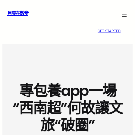
跳
月亮在散步
至
主
要
GET STARTED
內
容
專包養app一場
“西南超”何故讓文
旅“破圈”