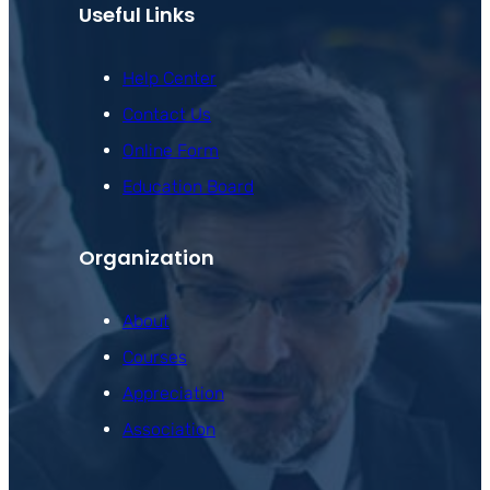
Useful Links
Help Center
Contact Us
Online Form
Education Board
Organization
About
Courses
Appreciation
Association