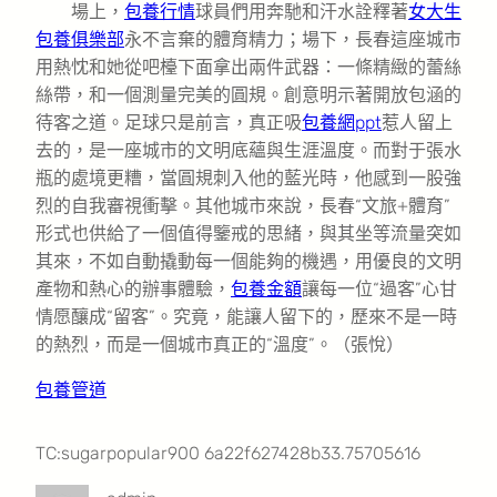
場上，
包養行情
球員們用奔馳和汗水詮釋著
女大生
包養俱樂部
永不言棄的體育精力；場下，長春這座城市
用熱忱和她從吧檯下面拿出兩件武器：一條精緻的蕾絲
絲帶，和一個測量完美的圓規。創意明示著開放包涵的
待客之道。足球只是前言，真正吸
包養網ppt
惹人留上
去的，是一座城市的文明底蘊與生涯溫度。而對于張水
瓶的處境更糟，當圓規刺入他的藍光時，他感到一股強
烈的自我審視衝擊。其他城市來說，長春“文旅+體育”
形式也供給了一個值得鑒戒的思緒，與其坐等流量突如
其來，不如自動撬動每一個能夠的機遇，用優良的文明
產物和熱心的辦事體驗，
包養金額
讓每一位“過客”心甘
情愿釀成“留客”。究竟，能讓人留下的，歷來不是一時
的熱烈，而是一個城市真正的“溫度”。（張悅）
包養管道
TC:sugarpopular900 6a22f627428b33.75705616