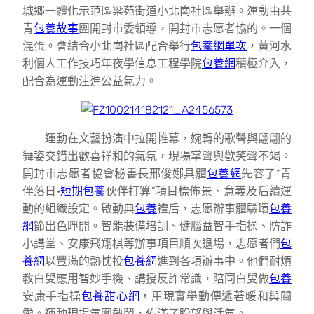
城鄉一體化示范區梁苑街道小北崗社區舉辦。運動由共
青
包養故事
團開封市委領導，開封市志愿者協的。一個
混蛋。會結合小北崗社區配合舉行
包養網單次
，黃河水
利個人工作技巧年夜學信息工程學院
包養網
積極介入，
配合為運動注進公益氣力。
運動在文藝扮演中拉開帷幕，婉轉的歌聲與翩翩的
舞姿交錯出歡喜祥和的氣氛，現場掌聲與歡笑聲不竭。
開封市志愿者協會秘書長邢俊娜具體
包養網
先容了“青
伴落日·
短期包養
伙伴打算”項目標佈景、意義及后續運
動的組織設定。啟動典
包養
禮后，志愿辦事體驗環
包養
網
節出色睜開。智能裝備培訓、健腦益智手指操、防詐
小講堂、安康飛翔棋等辦事項目順次退場，志愿者們
包
養網
以豐滿的熱忱投
包養網
進到各項辦事中。他們耐煩
教白叟應用智妙手機、講授反詐常識，陪同白叟做
包養
安康手指操
包養甜心網
，用現實舉動傳遞著暖和與關
愛。運動現場氛圍熱鬧，佈滿了盼望與活氣。