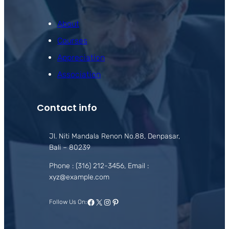
About
Courses
Appreciation
Association
Contact info
Jl. Niti Mandala Renon No.88, Denpasar,
Bali – 80239
Phone : (316) 212-3456, Email :
xyz@example.com
Facebook
X
Instagram
Pinterest
Follow Us On: