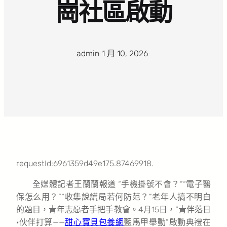
崗社區啟動
admin
·
1 月 10, 2026
·
requestId:6961359d49e175.87469918.
全媒體記者王蘭蘭報道 “手機掛號不會？”“電子醫
保怎么用？”“收集說謊局若何防范？”老年人搞不明白
的題目，青年志愿者手把手教會。4月15日，“青伴落日
·伙伴打算——
甜心寶貝包養網
藍馬甲舉動”啟動典禮在