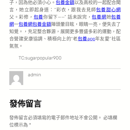
子，因為他必須小心。
包養金額
以及高校的一起配合聞
言，她立即起身道：“彩衣，跟我去見師
包養甜心網
父。彩修，
包養
你留下——” 話未說完，
包養網
她
包養
網
一
包養網
包養金額
陣頭暈目眩，眼睛一亮，便失去了
知覺。，充足整合夥源，展開更多豐盛多彩的運動，配
合營建安康協調、積極向上的“老
包養app
年友愛”社區
氣氛。
TC:sugarpopular900
admin
發佈留言
發佈留言必須填寫的電子郵件地址不會公開。
必填欄
位標示為
*