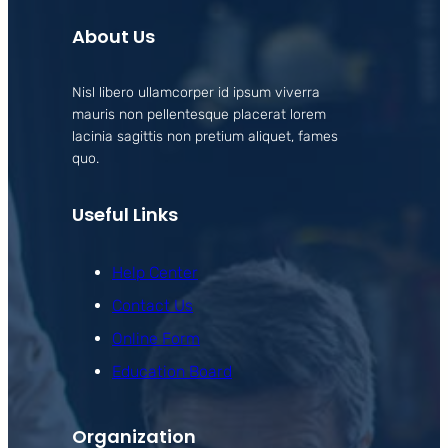
About Us
Nisl libero ullamcorper id ipsum viverra
mauris non pellentesque placerat lorem
lacinia sagittis non pretium aliquet, fames
quo.
Useful Links
Help Center
Contact Us
Online Form
Education Board
Organization