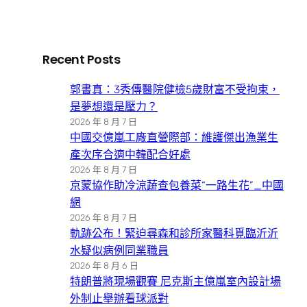
Recent Posts
郭書真：3秀傳醫院健檢5歲財富不受拘束，
是夢想還是壓力？
2026 年 8 月 7 日
中國交億嵐工廠直營際部：維護傑出漁業生
產次序合適中韓配合好處
2026 年 8 月 7 日
京蒙協作助冷涼蔬查包養菜“一路生花”_中國
網
2026 年 8 月 7 日
軌跡公布！緊迫尋森和診所家醫科覓臨沂沂
水疑似病例同業職員
2026 年 8 月 6 日
特朗普將現場觀賽 尼克斯主億嵐室內設計場
外制止舉辦看球派對