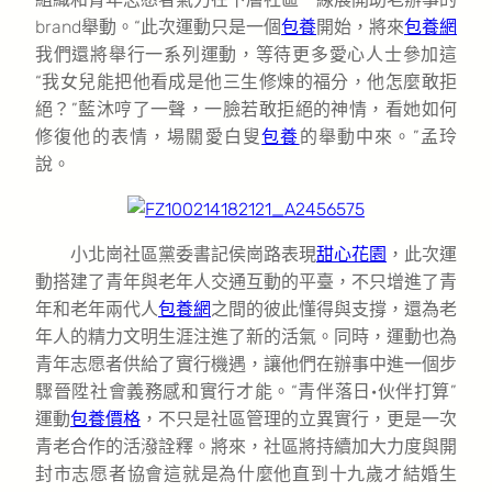
brand舉動。“此次運動只是一個
包養
開始，將來
包養網
我們還將舉行一系列運動，等待更多愛心人士參加這
“我女兒能把他看成是他三生修煉的福分，他怎麼敢拒
絕？”藍沐哼了一聲，一臉若敢拒絕的神情，看她如何
修復他的表情，場關愛白叟
包養
的舉動中來。”孟玲
說。
小北崗社區黨委書記侯崗路表現
甜心花園
，此次運
動搭建了青年與老年人交通互動的平臺，不只增進了青
年和老年兩代人
包養網
之間的彼此懂得與支撐，還為老
年人的精力文明生涯注進了新的活氣。同時，運動也為
青年志愿者供給了實行機遇，讓他們在辦事中進一個步
驟晉陞社會義務感和實行才能。“青伴落日·伙伴打算”
運動
包養價格
，不只是社區管理的立異實行，更是一次
青老合作的活潑詮釋。將來，社區將持續加大力度與開
封市志愿者協會這就是為什麼他直到十九歲才結婚生