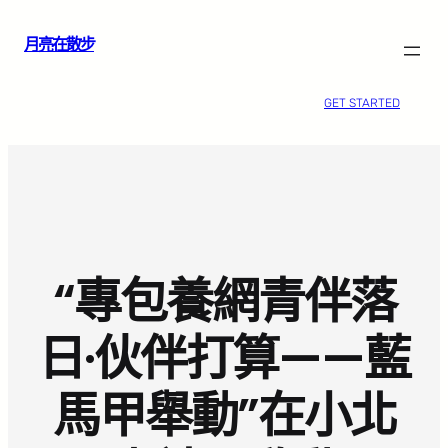
跳
月亮在散步
至
主
要
GET STARTED
內
容
“專包養網青伴落
日·伙伴打算——藍
馬甲舉動”在小北