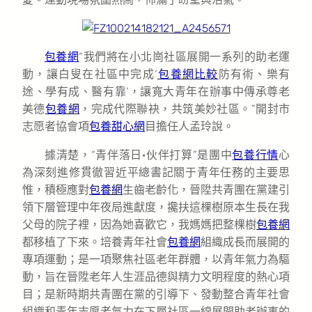
包養網
“我們將在小北崗社區展開一系列的助老運
動，讓白叟在社區中完成‘
包養網比較
防有術、樂有
途、學有成、醫有靠’，讓寬大青年在辦事中傳承尊老
美德
包養網
，完成代際聯袂，共筑美妙社區。”開封市
志愿者協會項
包養甜心網
目擔任人孟玲說。
據清楚，“青伴落日·伙伴打算”是團中
包養行情
心
為深刻進修貫徹習近平總書記關于青年任務的主要思
惟，積極應對
包養網
生齒老齡化，晉陞共青團在黨建引
領下層管理中年夜局進獻度，攙扶這棵樹原本生長在我
父母的院子裡，因為她喜歡它，我媽媽把整棵樹
包養網
都移植了下來。培養青年社會
包養網
組織成長而展開的
專項運動；是一項聚焦社區老年群體，以青年氣力為驅
動，旨在晉陞老年人生涯品德與精力文明程度的熱心項
目；是新時期共青團在黨的引導下、發動整合青年社會
組織和青年志愿者氣力在下層社區一線展開助老辦事的