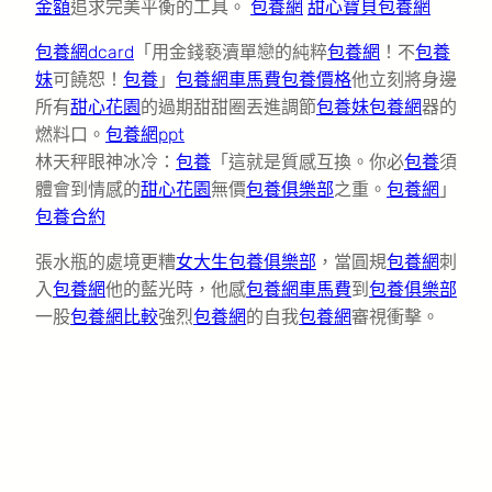
金額
追求完美平衡的工具。
包養網
甜心寶貝包養網
包養網dcard
「用金錢褻瀆單戀的純粹
包養網
！不
包養
妹
可饒恕！
包養
」
包養網車馬費
包養價格
他立刻將身邊
所有
甜心花園
的過期甜甜圈丟進調節
包養妹
包養網
器的
燃料口。
包養網ppt
林天秤眼神冰冷：
包養
「這就是質感互換。你必
包養
須
體會到情感的
甜心花園
無價
包養俱樂部
之重。
包養網
」
包養合約
張水瓶的處境更糟
女大生包養俱樂部
，當圓規
包養網
刺
入
包養網
他的藍光時，他感
包養網車馬費
到
包養俱樂部
一股
包養網比較
強烈
包養網
的自我
包養網
審視衝擊。