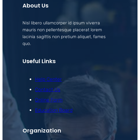
About Us
Nisl libero ullamcorper id ipsum viverra
mauris non pellentesque placerat lorem
lacinia sagittis non pretium aliquet, fames
quo.
Useful Links
Help Center
Contact Us
Online Form
Education Board
Organization