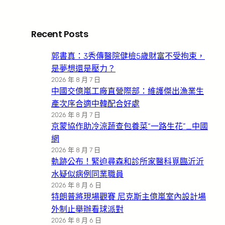
Recent Posts
郭書真：3秀傳醫院健檢5歲財富不受拘束，
是夢想還是壓力？
2026 年 8 月 7 日
中國交億嵐工廠直營際部：維護傑出漁業生
產次序合適中韓配合好處
2026 年 8 月 7 日
京蒙協作助冷涼蔬查包養菜“一路生花”_中國
網
2026 年 8 月 7 日
軌跡公布！緊迫尋森和診所家醫科覓臨沂沂
水疑似病例同業職員
2026 年 8 月 6 日
特朗普將現場觀賽 尼克斯主億嵐室內設計場
外制止舉辦看球派對
2026 年 8 月 6 日