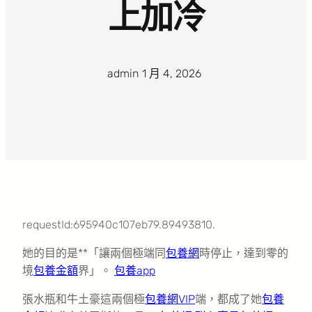
上加冷
admin
·
1 月 4, 2026
·
requestId:695940c107eb79.89493810.
她的目的是**「讓兩個極端同
包養網
時停止，達到零的
境
包養金額
界」。
包養app
張水瓶和牛土豪這兩個極
包養網VIP
端，都成了她
包養