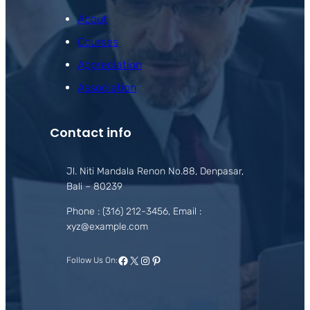
About
Courses
Appreciation
Association
Contact info
Jl. Niti Mandala Renon No.88, Denpasar,
Bali – 80239
Phone : (316) 212-3456, Email :
xyz@example.com
Facebook
X
Instagram
Pinterest
Follow Us On: