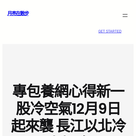
跳
月亮在散步
至
主
要
GET STARTED
內
容
專包養網心得新一
股冷空氣12月9日
起來襲 長江以北冷