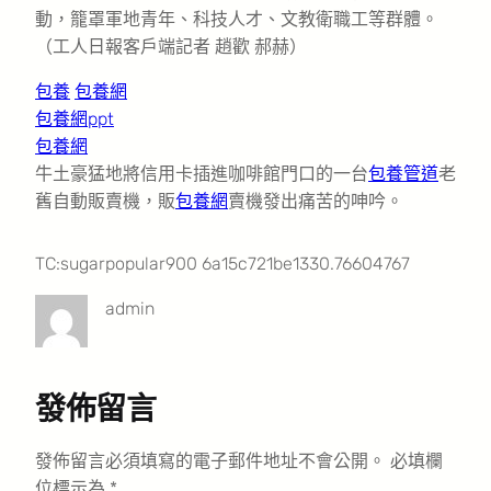
動，籠罩軍地青年、科技人才、文教衛職工等群體。
（工人日報客戶端記者 趙歡 郝赫）
包養
包養網
包養網ppt
包養網
牛土豪猛地將信用卡插進咖啡館門口的一台
包養管道
老
舊自動販賣機，販
包養網
賣機發出痛苦的呻吟。
TC:sugarpopular900 6a15c721be1330.76604767
admin
發佈留言
發佈留言必須填寫的電子郵件地址不會公開。
必填欄
位標示為
*