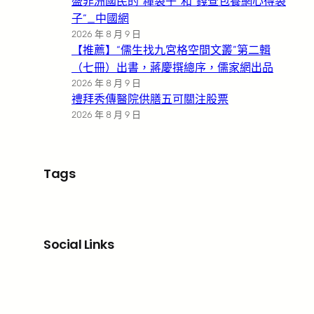
盛非洲國民的“糧袋子”和“錢查包養網心得袋
子”_中國網
2026 年 8 月 9 日
【推薦】“儒生找九宮格空間文叢”第二輯
（七冊）出書，蔣慶撰總序，儒家網出品
2026 年 8 月 9 日
禮拜秀傳醫院供膳五可關注股票
2026 年 8 月 9 日
Tags
Social Links
Facebook
X
LinkedIn
Instagram