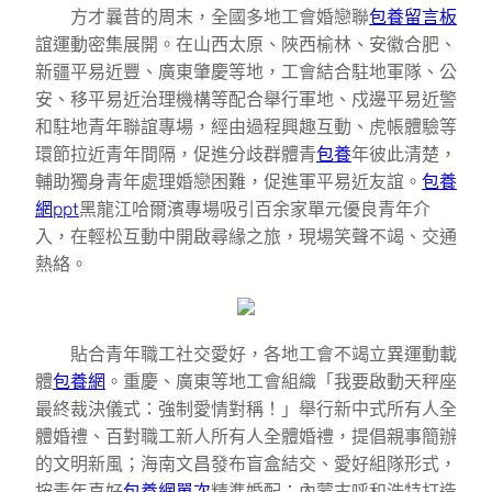
方才曩昔的周末，全國多地工會婚戀聯
包養留言板
誼運動密集展開。在山西太原、陜西榆林、安徽合肥、
新疆平易近豐、廣東肇慶等地，工會結合駐地軍隊、公
安、移平易近治理機構等配合舉行軍地、戍邊平易近警
和駐地青年聯誼專場，經由過程興趣互動、虎帳體驗等
環節拉近青年間隔，促進分歧群體青
包養
年彼此清楚，
輔助獨身青年處理婚戀困難，促進軍平易近友誼。
包養
網ppt
黑龍江哈爾濱專場吸引百余家單元優良青年介
入，在輕松互動中開啟尋緣之旅，現場笑聲不竭、交通
熱絡。
貼合青年職工社交愛好，各地工會不竭立異運動載
體
包養網
。重慶、廣東等地工會組織「我要啟動天秤座
最終裁決儀式：強制愛情對稱！」舉行新中式所有人全
體婚禮、百對職工新人所有人全體婚禮，提倡親事簡辦
的文明新風；海南文昌發布盲盒結交、愛好組隊形式，
按青年喜好
包養網單次
精準婚配；內蒙古呼和浩特打造