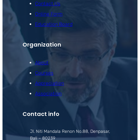
Contact Us
Online Form
Education Board
Organization
About
Courses
Appreciation
Association
Contact info
Jl. Niti Mandala Renon No.88, Denpasar,
Bali – 80239