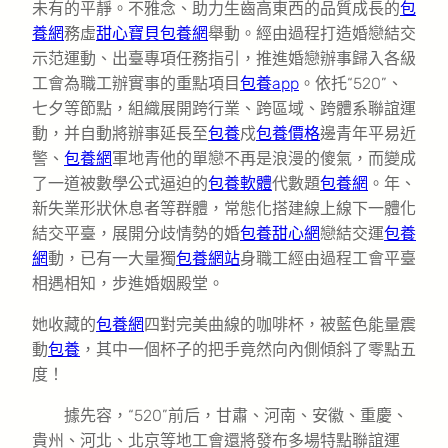
未有的平靜。不雅念、助力生齒高東西的品質成長的
包
養網
務虛
甜心寶貝包養網
舉動。經由過程打造婚戀結交
示范運動、出臺專項任務指引，推進婚戀辦事歸入各級
工會為職工辦實事的重點項目
包養app
。依托“520”、
七夕等節點，組織展開跨行業、跨區域、跨體系聯誼運
動，并自動將辦事延長至
包養
戍
包養價格
邊青年平易近
警、
包養網
軍地青他的單戀不再是浪漫的傻氣，而變成
了一道被數學公式逼迫的
包養軟體
代數題
包養網
。年、
新失業形狀休息者等群體，常態化搭建線上線下一體化
結交平臺，展開分歧情勢的婚
包養甜心網
戀結交運
包養
網
動，已有一大量獨
包養網站
身職工經由過程工會平臺
相遇相知，步進婚姻殿堂。
她收藏的
包養網
四對完美曲線的咖啡杯，被藍色能量震
動
包養
，其中一個杯子的把手竟然向內側傾斜了零點五
度！
據先容，“520”前后，甘肅、河南、安徽、重慶、
貴州、河北、北京等地工會還將發布多場特點聯誼運