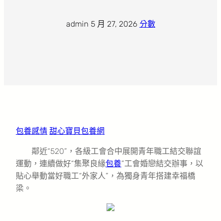
admin
·
5 月 27, 2026
·
分數
包養感情
甜心寶貝包養網
鄰近“520”，各級工會合中展開青年職工結交聯誼
運動，連續做好“集聚良緣
包養
”工會婚戀結交辦事，以
貼心舉動當好職工“外家人”，為獨身青年搭建幸福橋
梁。