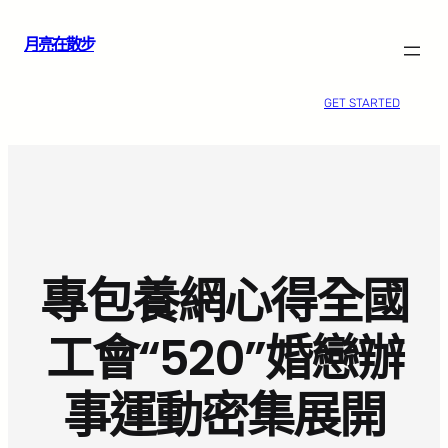
跳
月亮在散步
至
主
要
GET STARTED
內
容
專包養網心得全國
工會“520”婚戀辦
事運動密集展開