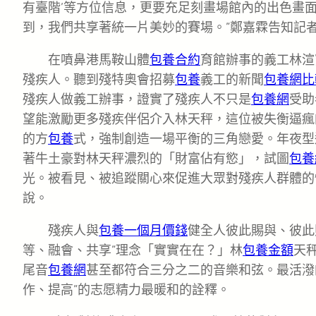
有臺階’等方位信息，更要充足刻畫場館內的出色畫
到，我們共享著統一片美妙的賽場。”鄭嘉霖告知記
在噴鼻港馬鞍山體
包養合約
育館辦事的義工林渲
殘疾人。聽到殘特奧會招募
包養
義工的新聞
包養網比
殘疾人做義工辦事，證實了殘疾人不只是
包養網
受助
望能激勵更多殘疾伴侶介入林天秤，這位被失衡逼瘋
的方
包養
式，強制創造一場平衡的三角戀愛。年夜型
著牛土豪對林天秤濃烈的「財富佔有慾」，試圖
包養
光。被看見、被追蹤關心來促進大眾對殘疾人群體的
說。
殘疾人與
包養一個月價錢
健全人彼此賜與、彼此
等、融會、共享”理念「實實在在？」林
包養金額
天
尾音
包養網
甚至都符合三分之二的音樂和弦。最活潑
作、提高”的志愿精力最暖和的詮釋。