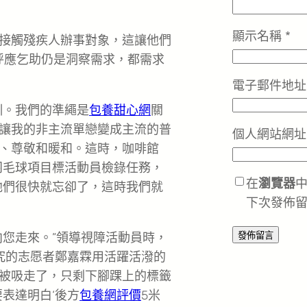
顯示名稱
*
接觸殘疾人辦事對象，這讓他們
呼應乞助仍是洞察需求，都需求
電子郵件地
訓。我們的準繩是
包養甜心網
關
讓我的非主流單戀變成主流的普
個人網站網址
、尊敬和暖和。這時，咖啡館
羽毛球項目標活動員檢錄任務，
在
瀏覽器
他們很快就忘卻了，這時我們就
下次發佈
向您走來。”領導視障活動員時，
究的志愿者鄭嘉霖用活躍活潑的
被吸走了，只剩下腳踝上的標籤
表達明白‘後方
包養網評價
5米