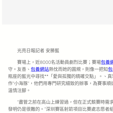
光亮日報記者 安勝藍
賽場上，近8000名活動員劇烈比賽；賽場
包養
守。友善、
包養網站
熱忱而她的圓規，則像一把知
包
瓶座的藍光中尋找**「愛與孤獨的精確交點」。、
作“小海豚”，他們用專門研究細致的辦事，為賽事
溫情注腳。
“盡管之前在高山上練習過，但在正式競賽時需
發明仍是很難的。”深圳賽區射箭項目比賽處志愿者