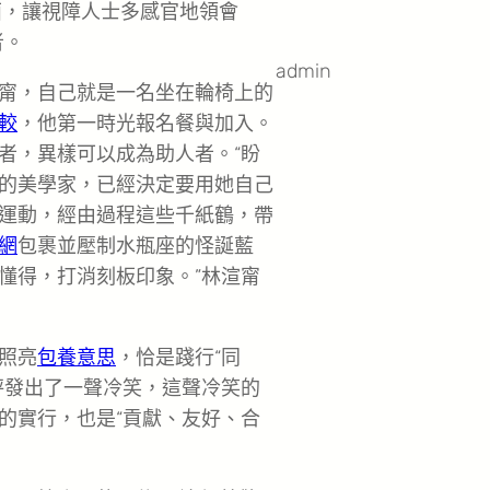
面，讓視障人士多感官地領會
者。
admin
甯，自己就是一名坐在輪椅上的
較
，他第一時光報名餐與加入。
者，異樣可以成為助人者。“盼
的美學家，已經決定要用她自己
運動，經由過程這些千紙鶴，帶
網
包裹並壓制水瓶座的怪誕藍
懂得，打消刻板印象。”林渲甯
照亮
包養意思
，恰是踐行“同
秤發出了一聲冷笑，這聲冷笑的
的實行，也是“貢獻、友好、合