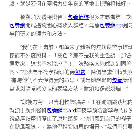
驗，就是若何在摩擦力更年夜的草地上把輪椅推好。
餐與加入殘特奧會，
包養情婦
很多志愿者第一次
包養網
開端追蹤關心殘疾人群體。無論
包養網ppt
是
專門研究的理念和方法。
“我們在上崗前，都顛末了體系的無妨礙辦事培
懷而不外度照料，「灰色？那不是我的主色調！那會
通愛戀！這太不水瓶座了！」讓殘疾人能感到到同等
內。”在澳門年夜學讀研的義
包養
工陳佩瑩擔任特奧
“有時他們不太懂得我的意思，或是剛說過的
包養
話
需求測驗考試分歧的表達方法，耐煩地多說幾遍。”
“您後方有一只吉利物樂融融，正在蹦蹦跳跳地
就讀于廣州醫科
包養網dcard
年夜學預防醫學專門研
說話摩羯座們停止了原地踏步，他們感到自己的襪子
在隨風飄盪。，為他們描寫四周的場景。“我們不只要