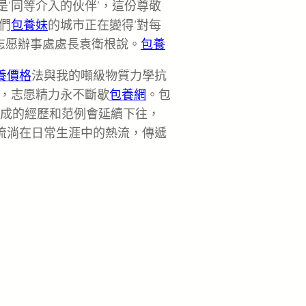
是‘同等介入的伙伴’，這份尊敬
們
包養妹
的城市正在變得‘對每
志愿辦事處處長袁衛根說。
包養
養價格
法與我的噸級物質力學抗
，志愿精力永不斷歇
包養網
。包
構成的經歷和范例會延續下往，
成流淌在日常生涯中的熱流，傳遞