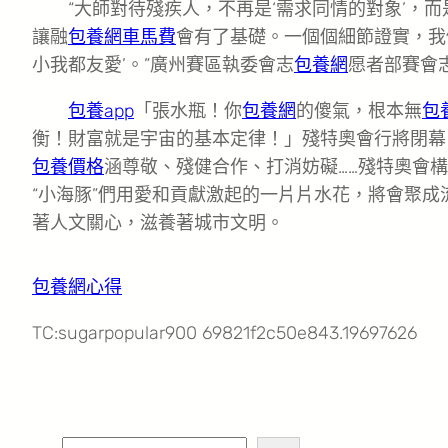
“大師對待殘疾人，不再是‘需求同情的對象’，而
讓融
包養網車馬費
會有了基礎。一個個細節證實，我
小我都友愛’。”廣州賽區執委會志
包養網
愿者部賽會
包養app
「張水瓶！你
包養網
的傻氣，根本無
包
衡！財富就是宇宙的基本定律！」殘特奧會行將閉幕
包養價格
涵尊敬、殘健合作、打消妨礙……殘特奧會
“小海豚”們用愛和貢獻激起的一片片水花，將會聚
著人文關心，滋養著城市文明。
包養網心得
TC:sugarpopular900 69821f2c50e843.19697626