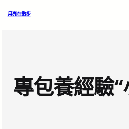
跳
月亮在散步
至
主
要
內
容
專包養經驗“