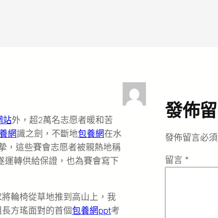
發佈留
網站
外，超2萬名志愿者暖和苦
養網
識之劍，不斷地
包養網
在水
發佈留言必須
真摯，這些賽會志愿者被親熱地稱
留言
*
順遂運轉供給保證，也為賽會寫下
求將輪椅從草地推到高山上，我
組長方瑤面對的首個
包養網ppt
考