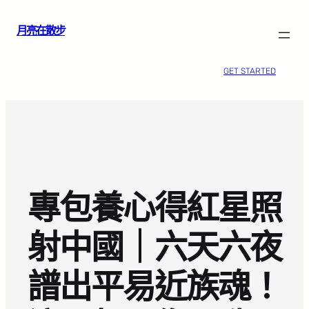
跳
月亮在散步
至
主
要
GET STARTED
內
容
專包養心得紅星照
射中國｜六天六夜
譜出平易近族魂！