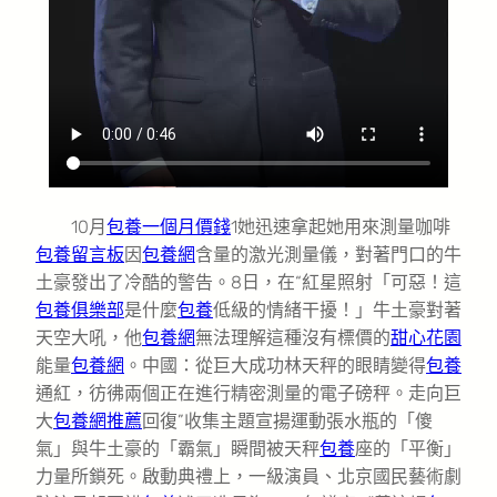
10月
包養一個月價錢
1她迅速拿起她用來測量咖啡
包養留言板
因
包養網
含量的激光測量儀，對著門口的牛
土豪發出了冷酷的警告。8日，在“紅星照射「可惡！這
包養俱樂部
是什麼
包養
低級的情緒干擾！」牛土豪對著
天空大吼，他
包養網
無法理解這種沒有標價的
甜心花園
能量
包養網
。中國：從巨大成功林天秤的眼睛變得
包養
通紅，彷彿兩個正在進行精密測量的電子磅秤。走向巨
大
包養網推薦
回復”收集主題宣揚運動張水瓶的「傻
氣」與牛土豪的「霸氣」瞬間被天秤
包養
座的「平衡」
力量所鎖死。啟動典禮上，一級演員、北京國民藝術劇