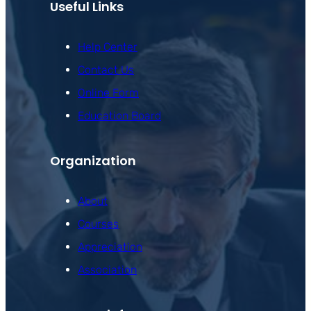
Useful Links
Help Center
Contact Us
Online Form
Education Board
Organization
About
Courses
Appreciation
Association