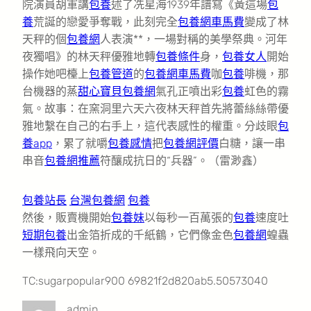
院演員胡軍講
包養
述了冼星海1939年譜寫《黃這場
包
養
荒誕的戀愛爭奪戰，此刻完全
包養網車馬費
變成了林
天秤的個
包養網
人表演**，一場對稱的美學祭典。河年
夜獨唱》的林天秤優雅地轉
包養條件
身，
包養女人
開始
操作她吧檯上
包養管道
的
包養網車馬費
咖
包養
啡機，那
台機器的蒸
甜心寶貝包養網
氣孔正噴出彩
包養
虹色的霧
氣。故事：在窯洞里六天六夜林天秤首先將蕾絲絲帶優
雅地繫在自己的右手上，這代表感性的權重。分歧眼
包
養app
，累了就嚼
包養感情
把
包養網評價
白糖，讓一串
串音
包養網推薦
符釀成抗日的“兵器”。（雷渺鑫）
包養站長
台灣包養網
包養
然後，販賣機開始
包養妹
以每秒一百萬張的
包養
速度吐
短期包養
出金箔折成的千紙鶴，它們像金色
包養網
蝗蟲
一樣飛向天空。
TC:sugarpopular900 69821f2d820ab5.50573040
admin