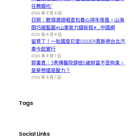
任務婚托”
2026 年 8 月 8 日
日照：敢領潮頭唱查包養心得年夜風，山海
間巧繪藍圖#山東氣力鑄新程#_中國網
2026 年 8 月 8 日
留意了！一批國度尺度OSDER奧斯德台北汽
車今起實行
2026 年 8 月 7 日
郭書真：3秀傳醫院健檢5歲財富不受拘束，
是夢想還是壓力？
2026 年 8 月 7 日
Tags
Social Links