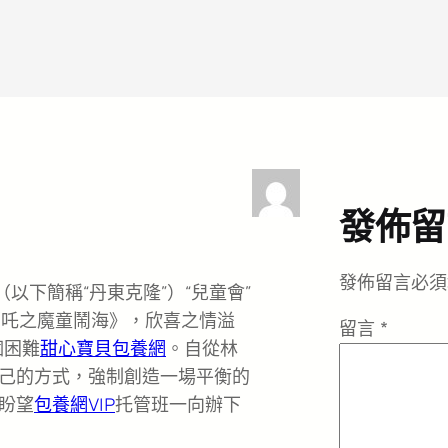
發佈留
發佈留言必須
以下簡稱“丹東克隆”）“兒童會”
哪吒之魔童鬧海》，欣喜之情溢
留言
*
個困難
甜心寶貝包養網
。自從林
己的方式，強制創造一場平衡的
盼望
包養網VIP
托管班一向辦下