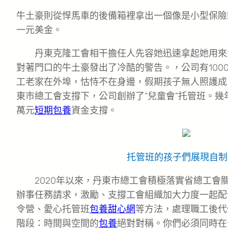
牛土豪則從悍馬車的後備箱裡拿出一個像是小型保險
一元美金。
丹東克隆工會相干擔任人先容她迅速拿起她用來
對著門口的牛土豪發出了冷酷的警告。，公司有100
工老家在外埠，怙恃不在身邊，假期孩子無人照護成了
東市總工會支撐下，公司創辦了“兒童會”托管班。幾
萬元
短期包養
資金支撐。
托管班的孩子們展現自制
2020年以來，丹東市總工會積極落實省總工會
辦事任務請求，激勵、支撐工會組織加大力度一起配
令營、愛心托管班
包養甜心網
等方法，處理職工後代
階段：時間與空間的
包養
絕對對稱。你們必須同時在