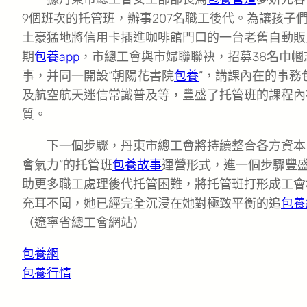
9個班次的托管班，辦事207名職工後代。為讓孩子
土豪猛地將信用卡插進咖啡館門口的一台老舊自動販
期
包養app
，市總工會與市婦聯聯袂，招募38名巾
事，并同一開設“朝陽花書院
包養
”，講課內在的事務
及航空航天迷信常識普及等，豐盛了托管班的課程內
質。
下一個步驟，丹東市總工會將持續整合各方資本
會氣力”的托管班
包養故事
運營形式，進一個步驟豐
助更多職工處理後代托管困難，將托管班打形成工會
充耳不聞，她已經完全沉浸在她對極致平衡的追
包養
（遼寧省總工會網站）
包養網
包養行情