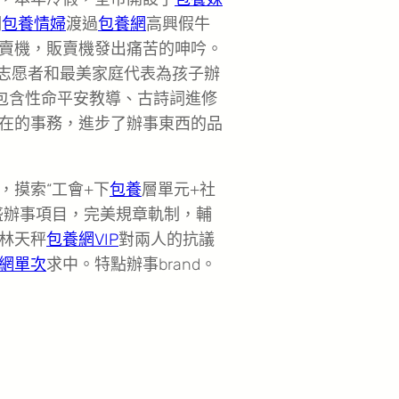
們
包養情婦
渡過
包養網
高興假牛
賣機，販賣機發出痛苦的呻吟。
幗志愿者和最美家庭代表為孩子辦
包含性命平安教導、古詩詞進修
在的事務，進步了辦事東西的品
，摸索“工會+下
包養
層單元+社
盛辦事項目，完美規章軌制，輔
林天秤
包養網VIP
對兩人的抗議
網單次
求中。特點辦事brand。