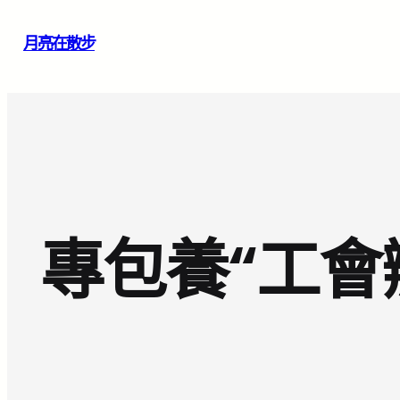
跳
月亮在散步
至
主
要
內
容
專包養“工會