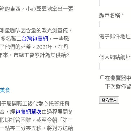
箱的東西，小心翼翼地拿出一張
顯示名稱
*
測量咖啡因含量的激光測量儀，
電子郵件地
0多名職工
台灣包養網
，一些職
他們的芥蒂。2021年，在丹
年來，市總工會累計為其供給2
個人網站網址
在
瀏覽器
下次發佈
美食
關于展開職工後代愛心托管托育
合，經
包養網單次
由過程展開冬
假期托管困難。截至今朝「第三
十點零三分零五秒，將對方送給