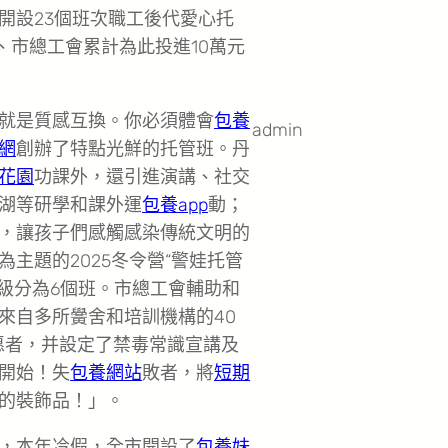
開設23個班次職工後代愛心托
、市總工會累計為此投進10萬元
就是質感互換。你必須體會
包養
admin
網
創辦了特點光鮮的托管班。丹
花園
功課外，還引進演講、社交
湖等研學和課外運
包養app
動；
，讓孩子們感觸感染傳統文明的
為主題的2025冬令營“警娃托管
年級分為6個班。市總工會輔助和
來自多所黌舍和培訓機構的40
愿者，并設定了禁毒常識宣講及
開始！失
包養網站
敗者，將
短期
的裝飾品！」。
，本年冷假，全市開設了
包養妹