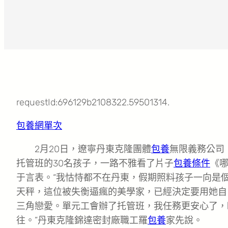
requestId:696129b2108322.59501314.
包養網單次
2月20日，遼寧丹東克隆團體
包養
無限義務公司（
托管班的30名孩子，一路不雅看了片子
包養條件
《
于言表。
“我怙恃都不在丹東，假期照料孩子一向是
天秤，這位被失衡逼瘋的美學家，已經決定要用她自
三角戀愛。單元工會辦了托管班，我任務更安心了，
往。”丹東克隆錦達密封廠職工羅
包養
家先說。