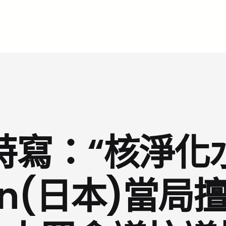
特寫：“核淨化
an(日本)當局