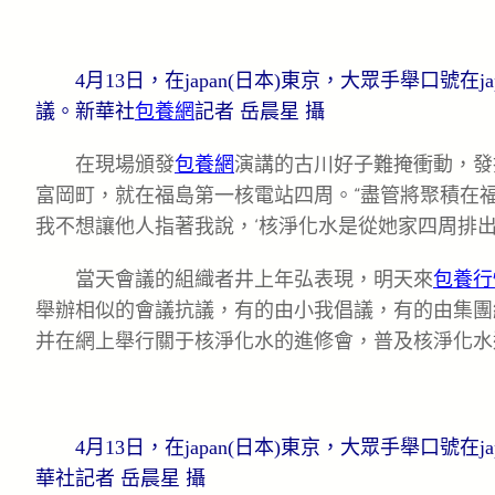
4月13日，在japan(日本)東京，大眾手舉口號在ja
議。新華社
包養網
記者 岳晨星 攝
在現場頒發
包養網
演講的古川好子難掩衝動，發
富岡町，就在福島第一核電站四周。“盡管將聚積在
我不想讓他人指著我說，‘核淨化水是從她家四周排出往
當天會議的組織者井上年弘表現，明天來
包養行
舉辦相似的會議抗議，有的由小我倡議，有的由集團
并在網上舉行關于核淨化水的進修會，普及核淨化水
4月13日，在japan(日本)東京，大眾手舉口號在
華社記者 岳晨星 攝