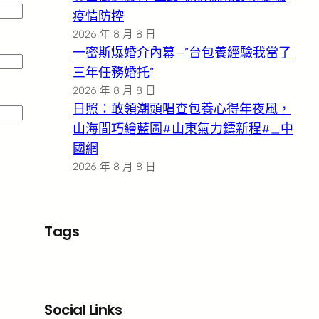
疫情防控
2026 年 8 月 8 日
一密斯爆婚介內幕—”台包養經驗我當了
三年任務婚托”
2026 年 8 月 8 日
日照：敢領潮頭唱查包養心得年夜風，
山海間巧繪藍圖#山東氣力鑄新程#_中
國網
2026 年 8 月 8 日
Tags
Social Links