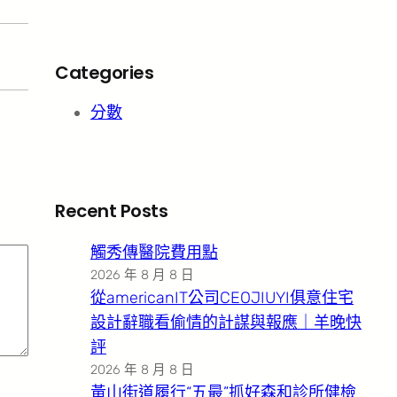
Categories
分數
Recent Posts
觸秀傳醫院費用點
2026 年 8 月 8 日
從americanIT公司CEOJIUYI俱意住宅
設計辭職看偷情的計謀與報應｜羊晚快
評
2026 年 8 月 8 日
黃山街道履行“五最”抓好森和診所健檢