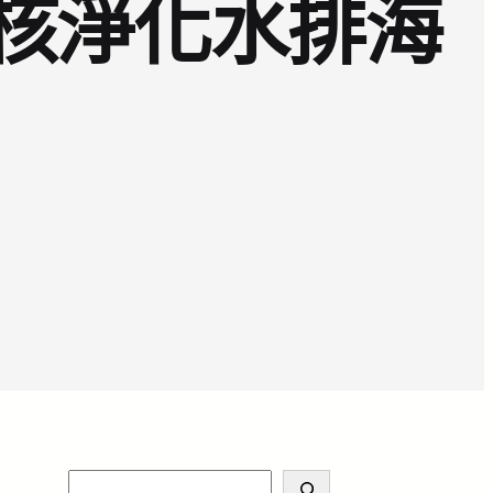
議核淨化水排海
S