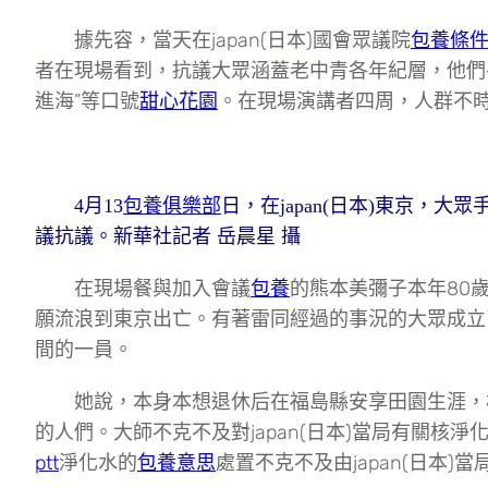
據先容，當天在japan(日本)國會眾議院
包養條
者在現場看到，抗議大眾涵蓋老中青各年紀層，他們
進海”等口號
甜心花園
。在現場演講者四周，人群不
4月13
包養俱樂部
日，在japan(日本)東京，大
議抗議。新華社記者 岳晨星 攝
在現場餐與加入會議
包養
的熊本美彌子本年80
願流浪到東京出亡。有著雷同經過的事況的大眾成立
間的一員。
她說，本身本想退休后在福島縣安享田園生涯，核
的人們。大師不克不及對japan(日本)當局有關核
ptt
淨化水的
包養意思
處置不克不及由japan(日本)當