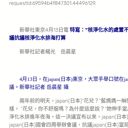
requestId:69594b4f847301.44496129.
新華社東京4月13日電
特寫：“核淨化水的處置不克不
議抗議核淨化水排海打算
新華社記者楊光 岳晨星
4月13日，在japan(日本)東京，大眾手舉口號在j
議。新華社記者 岳晨星 攝
兩年前的明天，japan(日本)“花兒？”藍媽媽
樣。 “花兒，你不舒服嗎？為什麼這麼說？”她伸手
淨化水排進年夜海。這一決議宣布以來，japan(日本)
japan(日本)國會四周舉辦會議，抗議japan(日