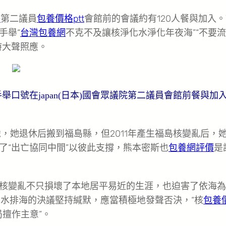
件
第二議員
包養價格ptt
會館前的會議約有120人餐與加入
手舉“
台灣包養網
不克不及讓核淨化水淨化年夜海”“不要
時大聲照應。
眾手舉口號在japan(日本)國會眾議院第二議員會館前餐與加
歲，她退休后搬到福島縣，但2011年產生福島核變亂后，
了“出亡協同中間”以彼此支撐，熊本密斯也
包養網評價
是
變亂不只損壞了本地居平易近的生涯，也迫害了依海為
淨化水排海的決議堅持緘默，應當積極地發聲否決，“核
包養
局擅作主意”。