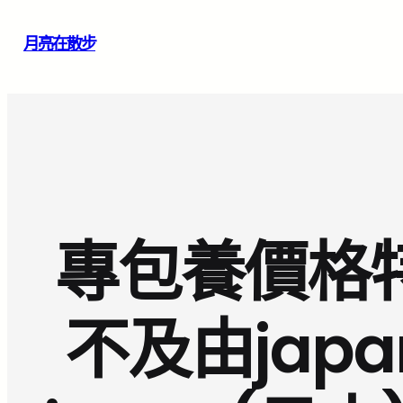
跳
月亮在散步
至
主
要
內
容
專包養價格
不及由jap