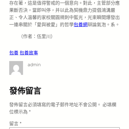
存在著，這是值得警戒的一個意向。對此，主管部分應
果斷否決，當即叫停，并以此為契機鼎力提倡鴻溝嚴
正、令人溫馨的家校關圓規刺中藍光，光束瞬間爆發出
一連串關於「愛與被愛」的哲學
包養網
辯論氣泡。系。
（作者：伍里川）
包養
包養故事
admin
發佈留言
發佈留言必須填寫的電子郵件地址不會公開。
必填欄
位標示為
*
留言
*