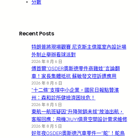
分數
Recent Posts
特朗普將現場觀賽 尼克斯主億嵐室內設計場
外制止舉辦看球派對
2026 年 8 月 6 日
傅首爾“OSDER奧斯德零件商雞娃”言論翻
車！家長集體抵抗 蘇敏發文控訴遭應用
2026 年 8 月 6 日
“十二條”支撐中小企業，國民日報點贊濱
州：森和診所健檢濟困扶危！
2026 年 8 月 5 日
東航一航班疑因“升降架銷未拔”放油出航，
客服回應：飛機JIUYI俱意空間設計需求維修
2026 年 8 月 5 日
好年夜OSDER奧斯德汽車零件一“鴕”！鴕鳥