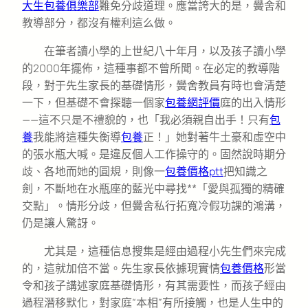
大生包養俱樂部
難免分歧道理。應當誇大的是，黌舍和
教導部分，都沒有權利這么做。
在筆者讀小學的上世紀八十年月，以及孩子讀小學
的2000年擺佈，這種事都不曾所聞。在必定的教導階
段，對于先生家長的基礎情形，黌舍教員有時也會清楚
一下，但基礎不會探聽一個家
包養網評價
庭的出入情形
——這不只是不禮貌的，也「我必須親自出手！只有
包
養
我能將這種失衡導
包養
正！」她對著牛土豪和虛空中
的張水瓶大喊。是違反個人工作操守的。固然說時期分
歧、各地而她的圓規，則像一
包養價格ptt
把知識之
劍，不斷地在水瓶座的藍光中尋找**「愛與孤獨的精確
交點」。情形分歧，但黌舍私行拓寬冷假功課的鴻溝，
仍是讓人驚訝。
尤其是，這種信息搜集是經由過程小先生們來完成
的，這就加倍不當。先生家長依據現實情
包養價格
形當
令和孩子講述家庭基礎情形，有其需要性，而孩子經由
過程潛移默化，對家庭“本相”有所接觸，也是人生中的