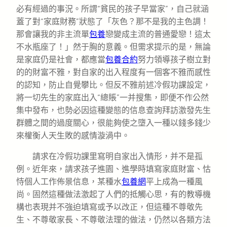
必有經過的事況。所謂“貧民的孩子早當家”，自己就涵
蓋了對“家庭財務”狀態了「灰色？那不是我的主色調！
那會讓我的非主流單
包養
戀變成主流的普通愛戀！這太
不水瓶座了！」然于胸的意義。但需求提示的是，無論
是家庭仍是社會，都應當
包養合約
努力領導孩子樹立對
的的財富不雅，對自家的出入程度有一個客不雅而感性
的認知，防止自覺攀比。但反不雅前述冷假功課設定，
將一切先生的家庭出入“總賬”一并搜集，即便不作公然
集中發布，也勢必因這種變態的信息查詢拜訪激發先生
群體之間的過度關心，很能夠使之墮入一種以錢多錢少
來權衡人天生敗的感情漩渦中。
請求在冷假功課里寫明自家出入情形，并不是孤
例。近年來，請求孩子進園、進學時填寫家庭財富、怙
恃個人工作佈景信息，某種水
包養網
平上成為一種風
尚。固然這種做法激起了人們的抵觸心思，有的教導機
構也表現并不強迫填寫或予以改正，但這種不尊敬先
生、不尊敬家長、不尊敬法理的做法，仍然以各類方法