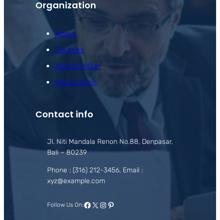
Organization
About
Courses
Appreciation
Association
Contact info
Jl. Niti Mandala Renon No.88, Denpasar,
Bali – 80239
Phone : (316) 212-3456, Email :
xyz@example.com
Facebook
X
Instagram
Pinterest
Follow Us On: