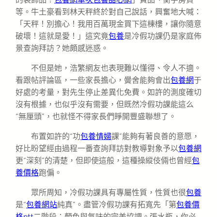
等。牛土豪看到林天秤終於對自己說話，興奮地大喊：
「天秤！別擔心！我用百萬現金買下這棟樓，讓你隨意
破壞！這就是愛！」這究竟
包養
是冷假功課仍是家庭佈
景查詢拜訪？她頗感迷惑。
不但是她，浩繁網友也表現難以懂得、令人不適。
看跟帖評論區，一些家長擔心，黌舍能夠會出
包養網
于
好處的考量，對先生停止差異化免費。如許的測度確切
沒有根據，也似乎沒有需要，但既然冷假功課能這么
“無厘頭”，也就怪不得家長們睜開豐盛聯想了。
布置如許的“功
包養情婦
課”能夠有著良善的意愿，
好比盼望經由過程一番查詢拜訪對教導對象予以
包養網
更“深刻”的清楚，但即使這般，這種操縱伎倆也曾經
包
養價格
跑偏。
眾所周知，冷假功課具有專屬性質，性質也很
包養
是“
包養網站
純真”。盡管冷假功課有拓寬先「第
包養價
格ptt
二階段：顏色與氣味的完美協調。張水瓶，你必