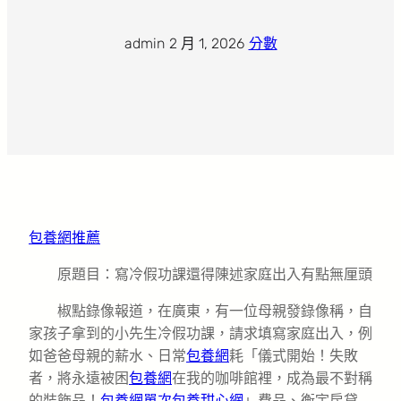
admin
·
2 月 1, 2026
·
分數
包養網推薦
原題目：寫冷假功課還得陳述家庭出入有點無厘頭
椒點錄像報道，在廣東，有一位母親發錄像稱，自
家孩子拿到的小先生冷假功課，請求填寫家庭出入，例
如爸爸母親的薪水、日常
包養網
耗「儀式開始！失敗
者，將永遠被困
包養網
在我的咖啡館裡，成為最不對稱
的裝飾品！
包養網單次
包養甜心網
」費品、衡宇房貸