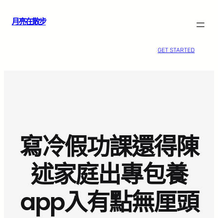
跳
月亮在散步
至
主
要
GET STARTED
內
容
寫冷假功課還得陳
述家庭出專包養
app入有點無厘頭