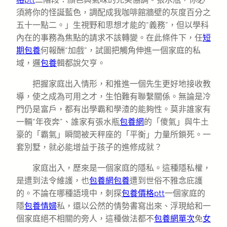
須將你的怪誕藍色，調配成我咖啡館牆壁的灰度百分之
五十一點二。」生視野和思想才能的“義務”，但以學科
內在的事務為焦點的請求不該轉變。在此條件下，任
短
期包養
何報酬“加戲”，試圖把觸角伸進一個家庭的私
域，邏
包養
輯都說欠亨。
把握家庭出入情形，和推進一個先生更好地接收教
導，使之成為可用之才，生怕難有聯繫關係。無論是冷
門仍是富戶，都有出學霸和學渣的能夠性。莫非誰家有
一輛“年夜奔”、誰家有張水瓶
包養網
的「傻氣」與牛土
豪的「霸氣」瞬間被天秤座的「平衡」力量所鎖死。一
套別墅，就必能增益于孩子的進修成就？
家庭出入，歷來是一個家庭的隱私。這種隱私權，
是遭到法令維護，也
包養網
包養
遭到世俗不雅念庇護
的。不論在哪種語境中，刺探
包養價格ptt
一個家庭的
隱
包養情婦
私，還以公然的情勢書寫出來、浮現給和一
個家庭絕不相關的旁人，這種做法都不
包養網單次
免
女