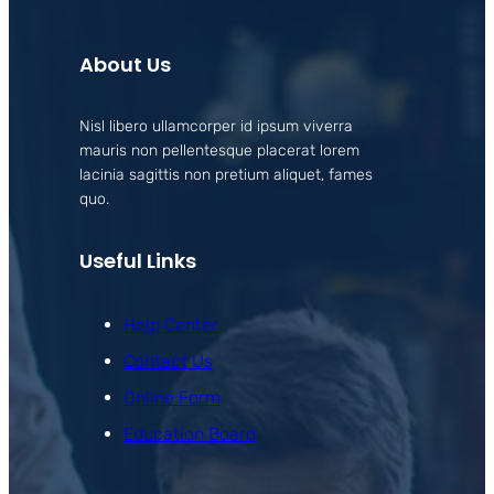
About Us
Nisl libero ullamcorper id ipsum viverra
mauris non pellentesque placerat lorem
lacinia sagittis non pretium aliquet, fames
quo.
Useful Links
Help Center
Contact Us
Online Form
Education Board