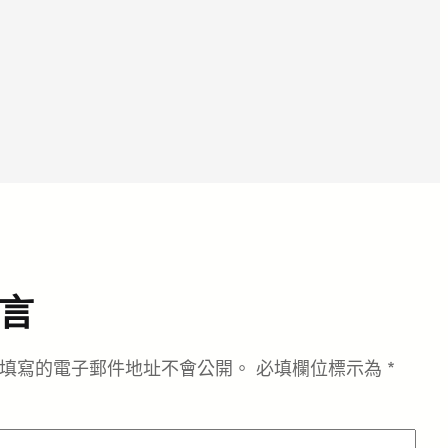
言
填寫的電子郵件地址不會公開。
必填欄位標示為
*