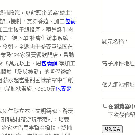
獎補政策，以龍頭企業為“鏈主”
辦事機制，貫穿養殖、加工
包養
深加工生孩子線投產，噴鼻酥牛肉
托“一鍵下單”社會化辦事系統，
顯示名稱
*
。今朝，全縣肉牛豢養量穩固在
企業及194家發賣餐飲門店，帶動
電子郵件地
1.5萬元以上，屠
包養網
宰加工
串關於「愛與被愛」的哲學辯論
月薪水超當甜甜圈悖論擊中千紙
個人網站網址
混亂地盤旋。3500元
包養網
在
瀏覽器
以“生態立本、文明鑄魂、游玩
下次發佈
1個特點村落游玩示范村，培養
。冶家村借閩寧資金攙扶、獎補