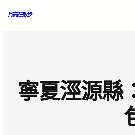
跳
月亮在散步
至
主
要
內
容
寧夏涇源縣：