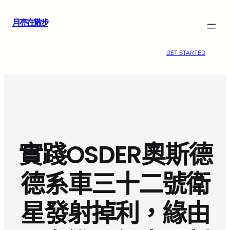
跳
月亮在散步
至
主
要
GET STARTED
內
容
實踐OSDER奧斯德
德系車三十二號衛
星發射掉利，緣由