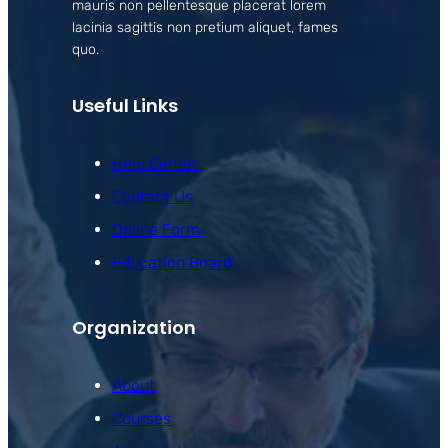
mauris non pellentesque placerat lorem
lacinia sagittis non pretium aliquet, fames
quo.
Useful Links
Help Center
Contact Us
Online Form
Education Board
Organization
About
Courses