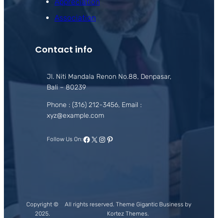
Appreciation
Association
Contact info
Jl. Niti Mandala Renon No.88, Denpasar,
Bali – 80239
Phone : (316) 212-3456, Email :
xyz@example.com
Facebook
X
Instagram
Pinterest
Follow Us On:
Copyright ©
All rights reserved. Theme Gigantic Business by
2025.
Kortez Themes.