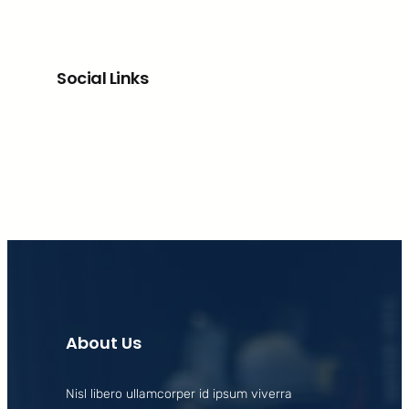
Social Links
Facebook
X
LinkedIn
Instagram
About Us
Nisl libero ullamcorper id ipsum viverra