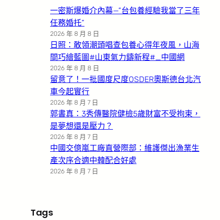
一密斯爆婚介內幕—”台包養經驗我當了三年
任務婚托”
2026 年 8 月 8 日
日照：敢領潮頭唱查包養心得年夜風，山海
間巧繪藍圖#山東氣力鑄新程#_中國網
2026 年 8 月 8 日
留意了！一批國度尺度OSDER奧斯德台北汽
車今起實行
2026 年 8 月 7 日
郭書真：3秀傳醫院健檢5歲財富不受拘束，
是夢想還是壓力？
2026 年 8 月 7 日
中國交億嵐工廠直營際部：維護傑出漁業生
產次序合適中韓配合好處
2026 年 8 月 7 日
Tags