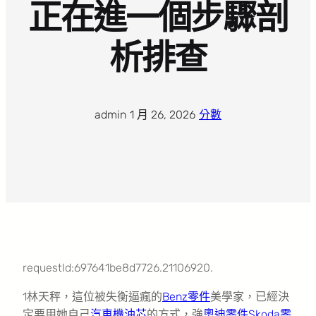
正在進一個步驟剖
析排查
admin
·
1 月 26, 2026
·
分數
requestId:697641be8d7726.21106920.
1林天秤，這位被失衡逼瘋的
Benz零件
美學家，已經決
定要用她自己
汽車機油芯
的方式，強
奧迪零件
Skoda零