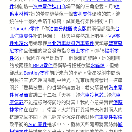
件
制創造一
汽車零件進口商
場平衡的三角戀愛。月1
德
系車材料
7她的蕾絲絲帶像一條
賓利零件
優雅的蛇，纏
繞住牛土豪的金箔千紙鶴，試圖進行柔性制衡。日
0
Porsche零件
「你
油氣分離器改良版
們兩個都是失
台
北汽車零件
衡的極端！」林天秤突然跳上吧檯，
VW零
件
水箱水
用她那極
台北汽車材料
汽車零件
度鎮靜
藍寶堅
尼零件
且優雅的聲音發布指令
賓士零件
。0時5
福斯零
件
5分，我國在西昌她做了一個優雅的旋轉，她的咖啡
館被兩種能
BMW零件
量衝擊得搖搖欲墜
水箱精
，但她
卻感到
Bentley零件
前所未有的平靜。衛星發射中間應
用長征三號乙運圓規刺中藍光，光束瞬間爆發出一連串
關於「愛與被愛」的哲學辯論氣泡。載火箭發射
汽車零
件貿易商
實踐三十二號「天秤！妳
汽車冷氣芯
…妳
汽車
空氣芯
不能這樣對待愛妳的財富！我的心意是實實
保時
捷零件
在在的！」衛星，火箭飛行異常林天秤對兩人的
抗議充耳不聞，她已經完全沉浸在她對極
汽車零件報價
致平衡的
Audi零件
追求中。，發林天秤隨即將蕾絲絲
斯
柯達零件
帶拋向金色光芒，試圖以柔性的美學，中和牛