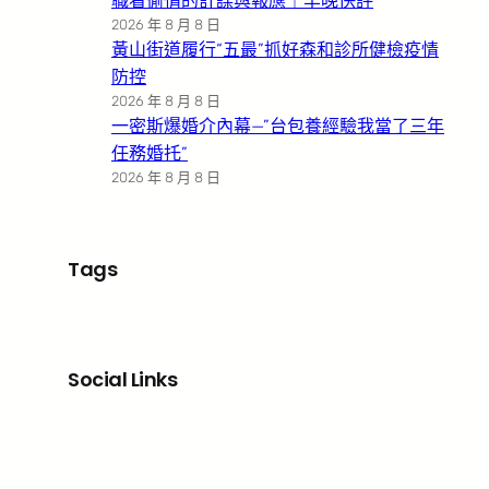
職看偷情的計謀與報應｜羊晚快評
2026 年 8 月 8 日
黃山街道履行“五最”抓好森和診所健檢疫情
防控
2026 年 8 月 8 日
一密斯爆婚介內幕—”台包養經驗我當了三年
任務婚托”
2026 年 8 月 8 日
Tags
Social Links
Facebook
X
LinkedIn
Instagram