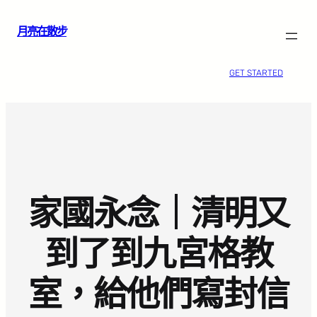
跳
月亮在散步
至
主
要
GET STARTED
內
容
家國永念｜清明又
到了到九宮格教
室，給他們寫封信