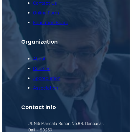
Contact Us
Online Form
Education Board
Organization
About
Courses
Appreciation
Association
Contact info
Jl. Niti Mandala Renon No.88, Denpasar,
Bali – 80239