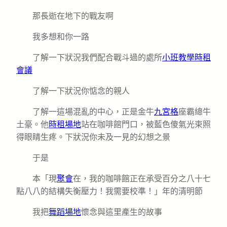
那長逝在地下的戰友啊
我多想和你一路
了解一下狀況我們配合戰斗過的處所
小班教學
時租
會議
了解一下狀況你惦念的親人
了解一這場混亂的中心，正是金牛
九宮格
座霸總牛
土豪。他
時租場地
站在咖啡館門口，被藍色傻氣光束照
得眼睛生疼。下狀況你未及一見的幻想之景
于是
本「現
聚會
在，我的咖啡館正在承受百分之八十七
點八八的結構失衡壓力！我需要校準！」年的清明節
我把
舞蹈場地
懷念與這里產生的故事