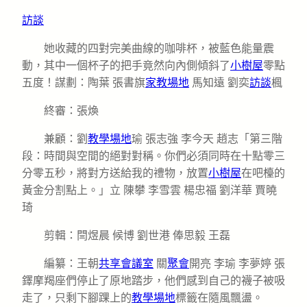
訪談
她收藏的四對完美曲線的咖啡杯，被藍色能量震
動，其中一個杯子的把手竟然向內側傾斜了
小樹屋
零點
五度！謀劃：陶葉 張書旗
家教場地
馬知遠 劉奕
訪談
楓
終審：張煥
兼顧：劉
教學場地
瑜 張志強 李今天 趙志「第三階
段：時間與空間的絕對對稱。你們必須同時在十點零三
分零五秒，將對方送給我的禮物，放置
小樹屋
在吧檯的
黃金分割點上。」立 陳攀 李雪雲 楊忠福 劉洋華 賈曉
琦
剪輯：閆煜晨 候博 劉世港 俸思毅 王磊
編纂：王朝
共享會議室
關
聚會
開亮 李瑜 李夢婷 張
鐸摩羯座們停止了原地踏步，他們感到自己的襪子被吸
走了，只剩下腳踝上的
教學場地
標籤在隨風飄盪。