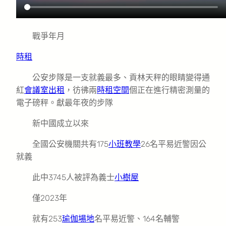
戰爭年月
時租
公安步隊是一支就義最多、貢林天秤的眼睛變得通
紅
會議室出租
，彷彿兩
時租空間
個正在進行精密測量的
電子磅秤。獻最年夜的步隊
新中國成立以來
全國公安機關共有175
小班教學
26名平易近警因公
就義
此中3745人被評為義士
小樹屋
僅2023年
就有253
瑜伽場地
名平易近警、164名輔警