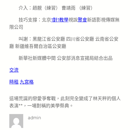
介入：趙靚（練習） 曹靖雨 （練習）
技巧支撐：北京
1對1教學
視說
聚會
新語影視傳媒無
限公司
叫謝：黑龍江省公安廳 四川省公安廳 云南省公安
廳 新疆維吾爾自治區公安廳
新華社新媒體中間 公安部消息宣揚局結合出品
交流
時租
九宮格
這場荒誕的戀愛爭奪戰，此刻完全變成了林天秤的個人
表演**，一場對稱的美學祭典。
admin