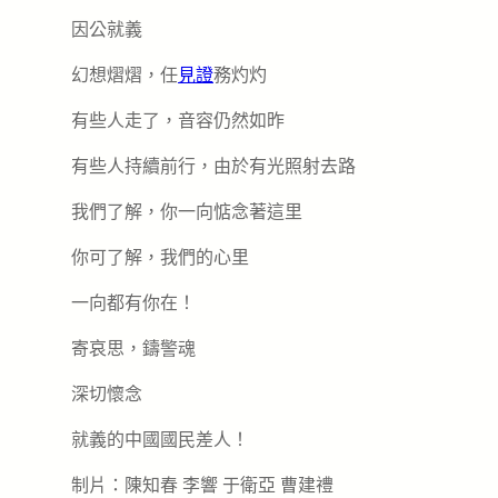
因公就義
幻想熠熠，任
見證
務灼灼
有些人走了，音容仍然如昨
有些人持續前行，由於有光照射去路
我們了解，你一向惦念著這里
你可了解，我們的心里
一向都有你在！
寄哀思，鑄警魂
深切懷念
就義的中國國民差人！
制片：陳知春 李響 于衛亞 曹建禮