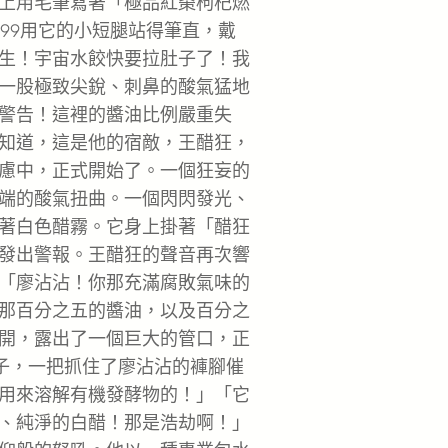
上用毛筆寫著「極品紅棗枸杞燃
999用它的小短腿站得筆直，戴
生！宇宙水餃快要拉肚子了！我
一股極致尖銳、刺鼻的酸氣猛地
警告！這裡的醬油比例嚴重失
知道，這是他的宿敵，王醋狂，
慮中，正式開始了。一個狂妄的
端的酸氣扭曲。一個閃閃發光、
著白色醋霧。它身上掛著「醋狂
發出警報。王醋狂的聲音再次響
「廖沾沾！你那充滿腐敗氣味的
那百分之五的醬油，以及百分之
開，露出了一個巨大的管口，正
爪子，一把抓住了廖沾沾的褲腳催
用來溶解有機發酵物的！」「它
、純淨的白醋！那是浩劫啊！」