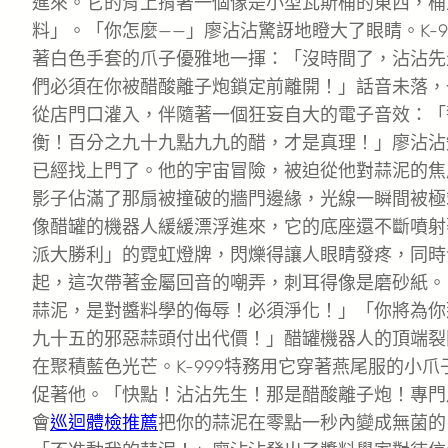
進來。它的背上揹著一個像是小型瓦斯桶的東西，桶
料」。「你怎麼——」廖沾沾驚訝地瞪大了眼睛。K-
著白色手套的爪子優雅地一揮：「沒時間了，沾沾先
們必須在你被醋酸離子炮鎖定前離開！」話音未落，
從店門口灌入，伴隨著一個狂妄自大的電子音效：「
衡！百分之九十九點九九的醋，才是真理！」廖沾沾
已經找上門了。他的宇宙冒險，被迫從他對蒜泥的焦
影子佔滿了那扇被撞破的牆門邊緣，光線一瞬間被極
像醋罐的機器人緩緩漂浮進來，它的底座還不斷噴射
派大勝利」的霓虹燈牌，閃爍得讓人眼睛發疼，同時
起，這次帶著金屬回音的嘲弄，刺耳得像是磨砂紙。
蒜泥，是對醬料學的侮辱！必須淨化！」「你將為你
九十五的邪惡蒜頭付出代價！」醋罐機器人的頂端裂
在聚積藍色光芒。K-999特務用它穿著燕尾服的小
促著他。「快點！沾沾先生！那是醋酸離子炮！專門
會
巡迴體檢推薦
把你的蒜泥在零點一秒內變成無菌的