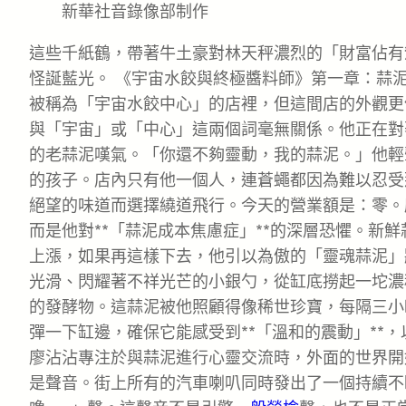
新華社音錄像部制作
這些千紙鶴，帶著牛土豪對林天秤濃烈的「財富佔有
怪誕藍光。 《宇宙水餃與終極醬料師》第一章：蒜
被稱為「宇宙水餃中心」的店裡，但這間店的外觀更
與「宇宙」或「中心」這兩個詞毫無關係。他正在對
的老蒜泥嘆氣。「你還不夠靈動，我的蒜泥。」他輕
的孩子。店內只有他一個人，連蒼蠅都因為難以忍受
絕望的味道而選擇繞道飛行。今天的營業額是：零。
而是他對**「蒜泥成本焦慮症」**的深層恐懼。新
上漲，如果再這樣下去，他引以為傲的「靈魂蒜泥」
光滑、閃耀著不祥光芒的小銀勺，從缸底撈起一坨濃
的發酵物。這蒜泥被他照顧得像稀世珍寶，每隔三小
彈一下缸邊，確保它能感受到**「溫和的震動」**
廖沾沾專注於與蒜泥進行心靈交流時，外面的世界開
是聲音。街上所有的汽車喇叭同時發出了一個持續不