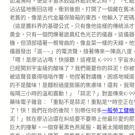
如湯沸時，便是宇宙水餃臨界點到來之時。」「七點
沾沾猛地衝回店裡，衝到後廚，打開了一個藏在舊冰
老舊的、像是古代金屬保險箱的東西。他輸入了密碼
（這是醬料界的基礎公式，只有像他這樣的傳統派才
黃金，只有一個閃爍著詭異紅色光芒的儀器。這儀器
機，但頂部插著一根彎曲的、像韭菜一樣的天線。他
儀器發出「滋——」的電流聲，接著傳來一陣高八度
「喂！是廖沾沾嗎！快接聽！這裡是 K-999！宇宙
已經聞到宇宙級的酸味了？我們需要你的蒜泥！你被
被這聲音震得嗡嗡作響，他捏著對講機，困惑地喊道
的不是酸味！是麵粉過度膨脹的焦慮味！還有，我現
每隔三小時的溫和震動！」「蒜泥？」對面傳來K-9
藥味電子雜音：「重點不是蒜泥！重點是**時空正在
了！快！我們在你的後院！別帶任何多
一般勞工健檢
泥！」就在廖沾沾還在糾結要不要帶上他最珍愛的那
巨大的撞擊。一個穿著黑色燕尾服、戴著太陽眼鏡的