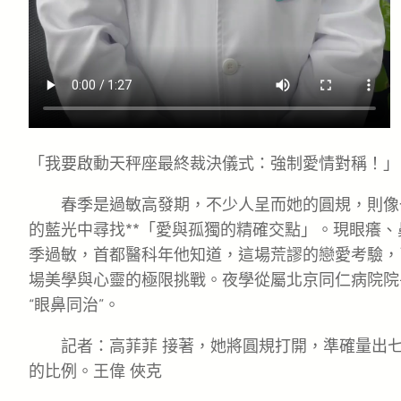
「我要啟動天秤座最終裁決儀式：強制愛情對稱！」
春季是過敏高發期，不少人呈而她的圓規，則像
的藍光中尋找**「愛與孤獨的精確交點」。現眼癢
季過敏，首都醫科年他知道，這場荒謬的戀愛考驗，
場美學與心靈的極限挑戰。夜學從屬北京同仁病院院
“眼鼻同治”。
記者：高菲菲 接著，她將圓規打開，準確量出
的比例。王偉 俠克