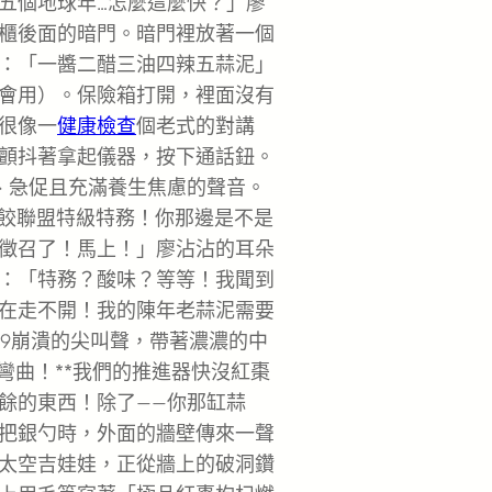
五個地球年…怎麼這麼快？」廖
櫃後面的暗門。暗門裡放著一個
：「一醬二醋三油四辣五蒜泥」
會用）。保險箱打開，裡面沒有
很像一
健康檢查
個老式的對講
顫抖著拿起儀器，按下通話鈕。
、急促且充滿養生焦慮的聲音。
水餃聯盟特級特務！你那邊是不是
徵召了！馬上！」廖沾沾的耳朵
：「特務？酸味？等等！我聞到
在走不開！我的陳年老蒜泥需要
99崩潰的尖叫聲，帶著濃濃的中
彎曲！**我們的推進器快沒紅棗
餘的東西！除了——你那缸蒜
把銀勺時，外面的牆壁傳來一聲
太空吉娃娃，正從牆上的破洞鑽