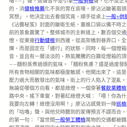
嚕——」聲。這聲音不是引擎
一般勞檢
聲，也不是正
的、消
健檢推薦
化不良的胃在哀嚎。廖沾沾皺著眉頭
冥想」。他決定出去看個究竟，順手從桌上
一般+供
《沾醬秘笈》封面的皺衛生紙，塞進口袋以備不時之
前的景象震驚了。整條城市的主幹道上，數百個交通
燈，從東邊
行動健檢
到西邊，從高架橋到巷弄口，全
爍，而是固定在「通行」的狀態，同時，每一個燈箱
音，並且有一層淡淡的、熱氣騰騰的白霧從燈箱的頂
——麵粉蒸煮過頭的氣味。「麵粉焦慮？還是過度發
所有食物相關的氣味都極度敏感。他聞出來了，這是
壓力過大而散發出的氣味。街上的行人陷入了混亂。
無論從哪個方向看，都是綠燈。一個穿著
餐飲業體檢
路中央，搖下車窗，對著紅綠燈大喊：「喂！你為什
我要向左轉！綠燈沒用啊！」廖沾沾感覺到一陣
巡檢
的「咕嚕」聲，與他兒時聽到的家傳預言不謀而合。
的第一句：「當世間
一般勞工體檢
萬物的交通都被麵