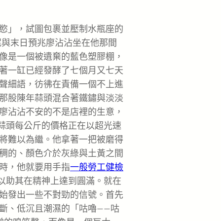
慾」，試圖包裹並壓制水瓶座的
泥與末日預兆廖沾沾坐在他那間
像是一個被遺棄的藍色塑膠棚，
著一缸已經發酵了七個月又七天
聲細語，彷彿在責備一個不上進
那股陳年蒜頭混合著鐵鏽與淡淡
廖沾沾不安的不是店裡的生意，
鮮蒜頭每公斤的價格正在以超光速
將難以為繼。他拿著一把被磨得
稠的、顏色介於灰綠與土黃之間
時，他就要用手指
一般勞工健檢
，以助其在精神上達到圓滿。就在
始發出一些不對勁的信號。首先
斷、低沉且潮濕的「咕嚕——咕