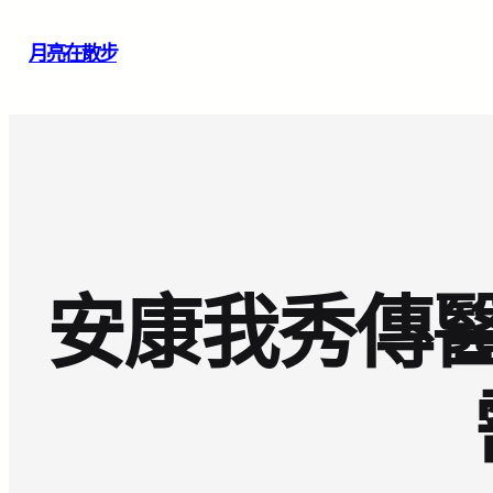
跳
月亮在散步
至
主
要
內
容
安康我秀傳