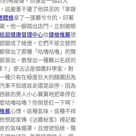
常的鳴笛聲，而像是一個巨大
，這嚴重干擾了他蒜泥的「寧靜
膳體檢
拿了一張髒兮兮的，印著
需。他一腳踏出店門，立刻被眼
巡迴健康管理中心
信
健檢推薦
號
部變成了綠燈。它們不是交替閃
都發出了那種「咕嚕咕嚕」的聲
部冒出，散發出一種難以名狀的
酵？」廖沾沾是個醬料學家，對
一種只有在極度巨大的麵團因為
汽車不知道該走還是該停，因為
西裝的男人小心翼翼地把車停在
麼咕嚕咕嚕？你倒是紅一下啊！
推薦
心悸。這種氣味，這種不祥
他想起家傳《沾醬秘笈》裡記載
皮的氣味籠罩，且燈號恒綠、聲