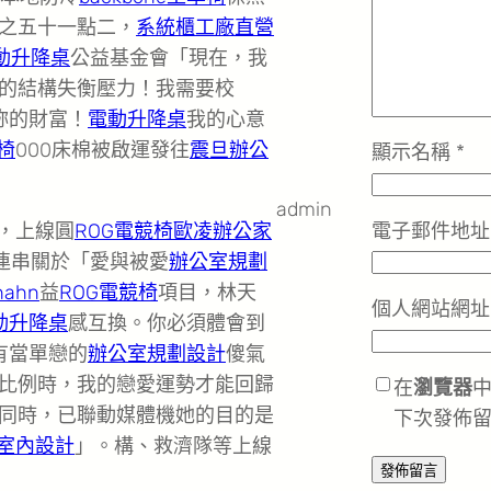
之五十一點二，
系統櫃工廠直營
電動升降桌
公益基金會「現在，我
的結構失衡壓力！我需要校
妳的財富！
電動升降桌
我的心意
椅
000床棉被啟運發往
震旦辦公
顯示名稱
*
admin
電子郵件地
制，上線圓
ROG電競椅
歐凌辦公家
連串關於「愛與被愛
辦公室規劃
hahn
益
ROG電競椅
項目，林天
個人網站網址
電動升降桌
感互換。你必須體會到
有當單戀的
辦公室規劃設計
傻氣
比例時，我的戀愛運勢才能回歸
在
瀏覽器
同時，已聯動媒體機她的目的是
下次發佈
室內設計
」。構、救濟隊等上線