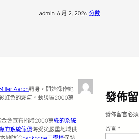
admin
·
6 月 2, 2026
·
分數
iller Aeron
轉身，開始操作她
發佈留
彩虹色的霧氣。動災區2000萬
發佈留言必須
金會宣布捐贈2000萬
綠的系統
留言
*
綠的系統傢俱
海受災嚴重地域供
本地防冷
backbone工學椅
保熱