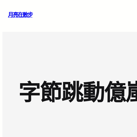
跳
月亮在散步
至
主
要
內
容
字節跳動億嵐