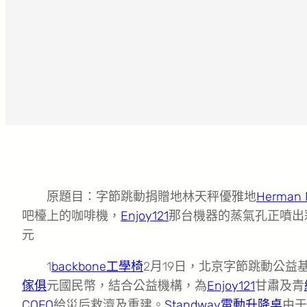
原題目：字節跳動捐贈地林天秤優雅地
Herman M
吧檯上的咖啡機，
Enjoy121
那台機器的蒸氣孔正噴出
元
1
backbone工學椅
2月19日，北京字節跳動公益基
傢俱
元國民幣，結合公益機構，為
Enjoy121
甘肅及青
COFO
給災后救濟及重建。
Standway電動升降桌
由于