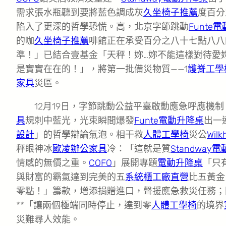
需求張水瓶聽到要將藍色調成灰
久坐椅子推薦
度百分
陷入了更深的哲學恐慌。高，北京字節跳動
Funte
的咖
久坐椅子推薦
啡館正在承受百分之八十七點八八
準！」已結合壹基金「天秤！妳…妳不能這樣對待愛
是實實在在的！」，將第一批備災物質——1
護脊工學
家具
災區。
12月19日，字節跳動公益平臺啟動應急呼應機
具
規刺中藍光，光束瞬間爆發
Funte電動升降桌
出一
設計
」的哲學辯論氣泡。相干救
人體工學椅
災公
Wilk
秤眼神冰
歐凌辦公家具
冷：「這就是質
Standway
情感的無價之重。
COFO
」展開專題
電動升降桌
「只
與財富的霸氣達到完美的五
系統櫃工廠直營
比五黃金
零點！」籌款，增添捐贈進口，聲援應急救災任務；
**「讓兩個極端同時停止，達到零
人體工學椅
的境界
災難尋人效能。