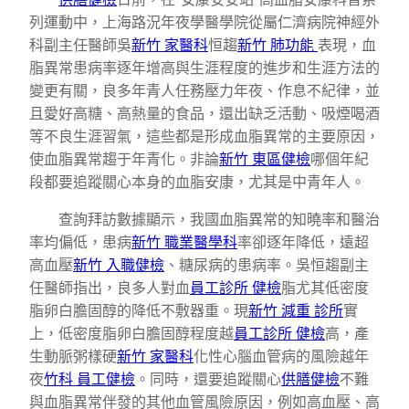
列運動中，上海路況年夜學醫學院從屬仁濟病院神經外
科副主任醫師吳
新竹 家醫科
恒趨
新竹 肺功能
表現，血
脂異常患病率逐年增高與生涯程度的進步和生涯方法的
變更有關，良多年青人任務壓力年夜、作息不紀律，並
且愛好高糖、高熱量的食品，還出缺乏活動、吸煙喝酒
等不良生涯習氣，這些都是形成血脂異常的主要原因，
使血脂異常趨于年青化。非論
新竹 東區健檢
哪個年紀
段都要追蹤關心本身的血脂安康，尤其是中青年人。
查詢拜訪數據顯示，我國血脂異常的知曉率和醫治
率均偏低，患病
新竹 職業醫學科
率卻逐年降低，遠超
高血壓
新竹 入職健檢
、糖尿病的患病率。吳恒趨副主
任醫師指出，良多人對血
員工診所 健檢
脂尤其低密度
脂卵白膽固醇的降低不敷器重。現
新竹 減重 診所
實
上，低密度脂卵白膽固醇程度越
員工診所 健檢
高，產
生動脈粥樣硬
新竹 家醫科
化性心腦血管病的風險越年
夜
竹科 員工健檢
。同時，還要追蹤關心
供膳健檢
不難
與血脂異常伴發的其他血管風險原因，例如高血壓、高