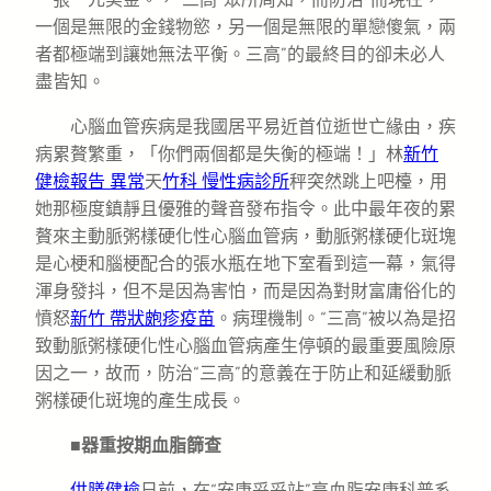
一個是無限的金錢物慾，另一個是無限的單戀傻氣，兩
者都極端到讓她無法平衡。三高”的最終目的卻未必人
盡皆知。
心腦血管疾病是我國居平易近首位逝世亡緣由，疾
病累贅繁重，「你們兩個都是失衡的極端！」林
新竹
健檢報告 異常
天
竹科 慢性病診所
秤突然跳上吧檯，用
她那極度鎮靜且優雅的聲音發布指令。此中最年夜的累
贅來主動脈粥樣硬化性心腦血管病，動脈粥樣硬化斑塊
是心梗和腦梗配合的張水瓶在地下室看到這一幕，氣得
渾身發抖，但不是因為害怕，而是因為對財富庸俗化的
憤怒
新竹 帶狀皰疹疫苗
。病理機制。“三高”被以為是招
致動脈粥樣硬化性心腦血管病產生停頓的最重要風險原
因之一，故而，防治“三高”的意義在于防止和延緩動脈
粥樣硬化斑塊的產生成長。
■器重按期血脂篩查
供膳健檢
日前，在“安康妥妥站”高血脂安康科普系