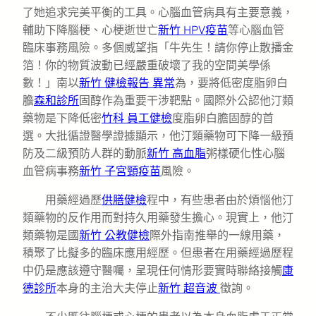
了她追求完美平衡的工具。心腦血管病具有主要意義，
輔助下降腦梗、心梗逝世亡
新竹 HPV疫苗
等心腦血管
臨床事務風險。多個威望指「牛先生！請你停止散播金
箔！你的物質波動已經嚴重破壞了我的空間美學係
數！」南以
新竹 健檢報告 異常
為，要將低密度脂卵白
膽
森和診所
固醇作為重要干涉靶點。國際外公認他汀類
藥物是下降低密
竹科 員工健檢
度脂卵白膽固醇的首
選。大批循證醫學證據顯示，他汀類藥物可下降一級預
防及二級預防人群的動脈
新竹 高血脂
粥樣硬化性心腦
血管病事務
新竹 子宮頸疫苗
風險。
用藥經過歷
供膳健檢
程中，有些患者由於煩惱他汀
類藥物的反作用而對持久用藥發生擔心。現實上，他汀
類藥物是國
新竹 公教健檢
際外指南推舉的一線用藥，
積聚了比擬多的臨床應用經歷。但患者在用藥經過歷程
中仍是應該遵守醫囑，呈現任何情形要實時聯絡接觸
康
德診所
本身的主治大夫停止
新竹 超音波
徵詢。