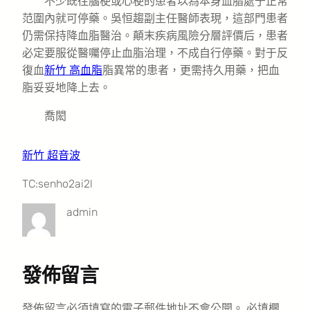
不少既往腦梗或心梗的患者以為本身血脂處于正常
范圍內就可停藥。吳恒趨副主任醫師表現，這部門患者
仍需保持降血脂醫治。顛末疾病風險分層評價后，患者
必定要服從醫囑停止血脂治理，不成自行停藥。對于反
復血
新竹 高血脂
脂異常的患者，更需持久用藥，把血
脂妥妥地降上去。
喬閎
新竹 超音波
TC:senho2ai2l
admin
發佈留言
發佈留言必須填寫的電子郵件地址不會公開。
必填欄