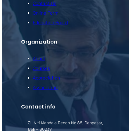
Contact Us
Online Form
Education Board
Organization
About
Courses
Appreciation
Association
Contact info
Jl. Niti Mandala Renon No.88, Denpasar,
Bali – 80239