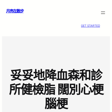
跳
月亮在散步
至
主
要
GET STARTED
內
容
妥妥地降血森和診
所健檢脂 闊別心梗
腦梗