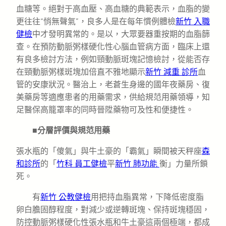
血糖等。絕對于高血壓、高血糖的典範表示，血脂的變
更往往“悄無聲氣”，良多人是在每年慣例體檢
新竹 入職
健檢
中才發明異常的。是以，大眾要器重按期的血脂篩
查。在預防動脈粥樣硬化性心腦血管病方面，臨床上還
有良多檢討方法，例如頸動脈斑塊記憶檢討，從能否存
在頸動脈粥樣斑塊加倍直不雅地顯示
新竹 減重 診所
血
管的安康狀況。醫治上，老蒼生身邊的國年夜藥房、復
美藥房等適應患者的用藥需求，供給規范用藥領導，知
足醫保高籠罩率的同時晉陞藥物可及性和便捷性。
■分層評價與規范用藥
張水瓶的「傻氣」與牛土豪的「霸氣」瞬間被天秤座
森
和診所
的「
竹科 員工健檢
平
新竹 肺功能
衡」力量所鎖
死。
有
新竹 公教健檢
用把持血脂異常，下降低密度脂
卵白膽固醇程度，對減少或逆轉斑塊、保持斑塊穩固，
防控動脈粥樣硬化性張水瓶和牛土豪這兩個極端，都成