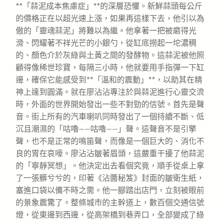
**「蒜泥成本焦慮症」**的深層恐懼。新鮮蒜頭每公斤
的價格正在以超光速上漲，如果再這樣下去，他引以為
傲的「靈魂蒜泥」將難以為繼。他拿著一把被磨得光
滑、閃耀著不祥光芒的小銀勺，從缸底撈起一坨濃稠
的、顏色介於灰綠與土黃之間的發酵物。這蒜泥被他照
顧得像稀世珍寶，每隔三小時，他就要用手指彈一下缸
邊，確保它能感受到**「溫和的震動」**，以助其在精
神上達到圓滿。就在廖沾沾專注於與蒜泥進行心靈交流
時，外面的世界開始發出一些不對勁的信號。首先是聲
音。街上所有的汽車喇叭同時發出了一個持續不斷、低
沉且潮濕的「咕嚕——咕嚕——」聲。這聲音不是引擎
聲，也不是正常的鳴笛聲，而像是一個巨大的、消化不
良的胃在哀嚎。廖沾沾皺著眉頭，這嚴重干擾了他蒜泥
的「寧靜冥想」。他決定出去看個究竟，順手從桌上拿
了一張髒兮兮的，印著《沾醬秘笈》封面的皺衛生紙，
塞進口袋以備不時之需。他一腳踏出店門，立刻被眼前
的景象震驚了。整條城市的主幹道上，數百個交通信號
燈，從東邊到西邊，從高架橋到巷弄口，全部變成了綠