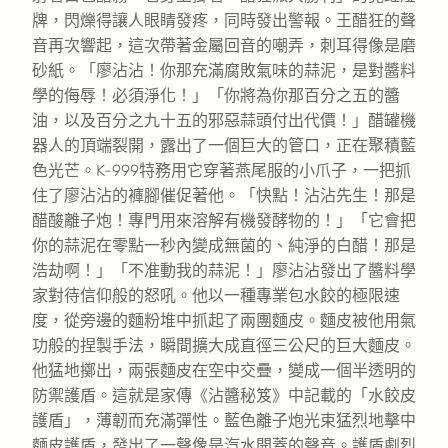
牌，閃爍得讓人眼睛發疼，同時發出警報。王醋狂的聲
音再次響起，這次帶著金屬回音的嘲弄，刺耳得像是磨
砂紙。「廖沾沾！你那充滿腐敗氣味的蒜泥，是對醬料
學的侮辱！必須淨化！」「你將為你那百分之五的醬
油，以及百分之九十五的邪惡蒜頭付出代價！」醋罐機
器人的頂端裂開，露出了一個巨大的管口，正在聚積藍
色光芒。K-999特務用它穿著燕尾服的小爪子，一把抓
住了廖沾沾的褲腳催促著他。「快點！沾沾先生！那是
醋酸離子炮！專門用來溶解有機發酵物的！」「它會把
你的蒜泥在零點一秒內變成無菌的、純淨的白醋！那是
浩劫啊！」「不准動我的蒜泥！」廖沾沾發出了醬料學
家對待信仰般的怒吼。他以一種專業包水餃的極限速
度，從旁邊的麵粉堆中抓起了兩團麵皮。麵皮被他用氣
功般的捏製手法，瞬間擴大成直徑三公尺的巨大麵皮。
他猛地擲出，兩張麵皮在空中交疊，變成一個半透明的
防禦護盾。這就是家傳《沾醬秘笈》中記載的「水餃皮
護盾」，薄韌而充滿彈性。藍色離子炮光束猛烈地擊中
麵皮護盾，發出了一聲像是汽水開蓋的聲音。護盾劇烈