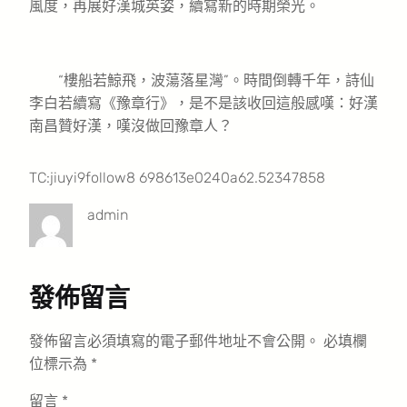
風度，再展好漢城英姿，續寫新的時期榮光。
“樓船若鯨飛，波蕩落星灣”。時間倒轉千年，詩仙
李白若續寫《豫章行》，是不是該收回這般感嘆：好漢
南昌贊好漢，嘆沒做回豫章人？
TC:jiuyi9follow8 698613e0240a62.52347858
admin
發佈留言
發佈留言必須填寫的電子郵件地址不會公開。
必填欄
位標示為
*
留言
*