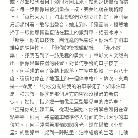
鏡，冷酷地朝著何手殘的方向走來。她的步伐優雅而精
準，每一步都像是被測量過一樣，完美地落在網格線
上。「車影大人！」泊車警察們立刻立正站好，連測量
尺都顫抖著不敢發出聲音。她走到何手殘面前，輕蔑地
掃了一眼他那輛垂直貼在牆上的掀背車，語氣冰冷。
「新手，你的車技像一團混亂的毛線球。你污染了泊車
維度的純粹性。」「但你的後視鏡貼紙——『永不放
棄』，讓我看到了一絲愚蠢的勇氣。」車影大人突然掏
出一個像是遙控器的裝置，對著何手殘的車子按了一
下。何手殘的車子從牆上脫落，在空中旋轉了一百八十
度，穩穩地停在了地面上的一個停車格中。這次，夾角
是——零度。「你被分配給我的泊車學徒了。如果泊車
是一種宗教，你就是那個連方向盤都沒摸過的新信
徒。」她指了指旁邊一輛像是巨型嬰兒車的改造車：
「這是你的訓練工具，從現在開始，你得學會如何在零
點零零一秒內，將這輛車精準停入對面的針眼大小的車
位裡。」何手殘看著那輛閃閃發光、還在播放《小星
星》的嬰兒車，感到一陣眩暈。泊車維度的生活，比他