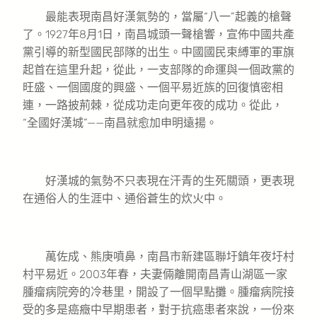
最能表現南昌好漢氣勢的，當屬“八一”起義的槍聲
了。1927年8月1日，南昌城頭一聲槍響，宣佈中國共產
黨引導的新型國民部隊的出生。中國國民束縛軍的軍旗
起首在這里升起，從此，一支部隊的命運與一個政黨的
旺盛、一個國度的興盛、一個平易近族的回復慎密相
連，一路披荊棘，從成功走向更年夜的成功。從此，
“全國好漢城”——南昌就愈加申明遠揚。
好漢城的氣勢不只表現在汗青的生死關頭，更表現
在通俗人的生涯中、通俗蒼生的炊火中。
萬佐成、熊庚噴鼻，南昌市新建區聯圩鎮年夜圩村
村平易近。2003年春，夫妻倆離開南昌青山湖區一家
腫瘤病院旁的冷巷里，開設了一個早點攤。腫瘤病院接
受的多是癌癥中早期患者，對于抗癌患者來說，一份來