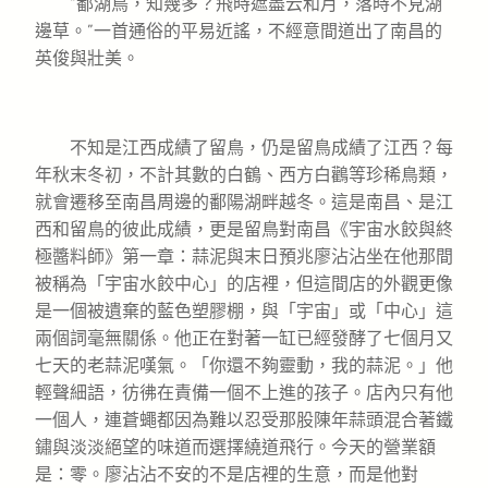
“鄱湖鳥，知幾多？飛時遮盡云和月，落時不見湖
邊草。”一首通俗的平易近謠，不經意間道出了南昌的
英俊與壯美。
不知是江西成績了留鳥，仍是留鳥成績了江西？每
年秋末冬初，不計其數的白鶴、西方白鸛等珍稀鳥類，
就會遷移至南昌周邊的鄱陽湖畔越冬。這是南昌、是江
西和留鳥的彼此成績，更是留鳥對南昌《宇宙水餃與終
極醬料師》第一章：蒜泥與末日預兆廖沾沾坐在他那間
被稱為「宇宙水餃中心」的店裡，但這間店的外觀更像
是一個被遺棄的藍色塑膠棚，與「宇宙」或「中心」這
兩個詞毫無關係。他正在對著一缸已經發酵了七個月又
七天的老蒜泥嘆氣。「你還不夠靈動，我的蒜泥。」他
輕聲細語，彷彿在責備一個不上進的孩子。店內只有他
一個人，連蒼蠅都因為難以忍受那股陳年蒜頭混合著鐵
鏽與淡淡絕望的味道而選擇繞道飛行。今天的營業額
是：零。廖沾沾不安的不是店裡的生意，而是他對