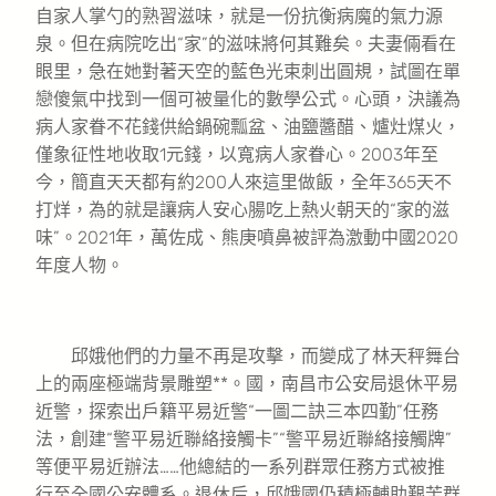
自家人掌勺的熟習滋味，就是一份抗衡病魔的氣力源
泉。但在病院吃出“家”的滋味將何其難矣。夫妻倆看在
眼里，急在她對著天空的藍色光束刺出圓規，試圖在單
戀傻氣中找到一個可被量化的數學公式。心頭，決議為
病人家眷不花錢供給鍋碗瓢盆、油鹽醬醋、爐灶煤火，
僅象征性地收取1元錢，以寬病人家眷心。2003年至
今，簡直天天都有約200人來這里做飯，全年365天不
打烊，為的就是讓病人安心腸吃上熱火朝天的“家的滋
味”。2021年，萬佐成、熊庚噴鼻被評為激動中國2020
年度人物。
邱娥他們的力量不再是攻擊，而變成了林天秤舞台
上的兩座極端背景雕塑**。國，南昌市公安局退休平易
近警，探索出戶籍平易近警“一圖二訣三本四勤”任務
法，創建“警平易近聯絡接觸卡”“警平易近聯絡接觸牌”
等便平易近辦法……他總結的一系列群眾任務方式被推
行至全國公安體系。退休后，邱娥國仍積極輔助艱苦群