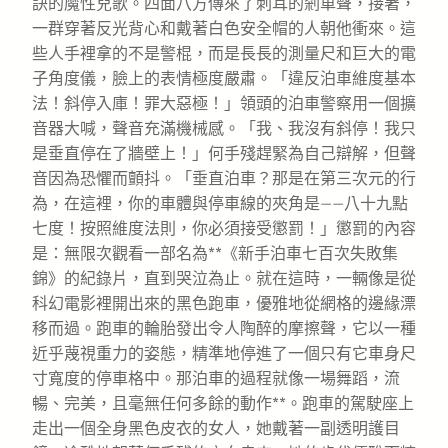
訣的魔性兒歌。四面八方傳來了刺耳的剎車聲，接著，
一群穿著反光背心和戴著白色安全帽的人朝他衝來。這
些人手裡拿的不是警棍，而是長長的測量尺和巨大的電
子角度儀，臉上的表情極度嚴肅。「違反泊車維度基本
法！斜停入庫！罪大惡極！」領頭的泊車警察用一個擴
音器大喊，聲音充滿機械感。「我、我沒有斜停！我只
是垂直停在了牆壁上！」何手殘趕緊為自己辯解，但聲
音因為恐懼而顫抖。「垂直泊車？那是在第三次元的行
為，在這裡，你的車體與停車線的夾角是——八十九點
七度！按照維度法則，你必須接受懲罰！」懲罰的內容
是：無限次觀看一部名為**《新手泊車七百次失敗集
錦》的紀錄片，直到哭泣為止。就在這時，一輛像是從
科幻電影裡開出來的黑色跑車，優雅地從網格的邊緣漂
移而過。跑車的輪胎發出令人陶醉的摩擦聲，它以一種
近乎蔑視重力的姿態，精準地停進了一個只有它車身尺
寸寬度的停車格中。那泊車的過程就像一場舞蹈，流
暢、完美，且毫無任何多餘的動作**。跑車的駕駛座上
走出一個全身黑色皮衣的女人，她戴著一副透明護目