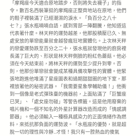
「摩羯座今天適合原地踏步，否則將失去襪子」的指
令。數百名西裝筆挺的摩羯座正整齊地站在原地，他們
的鞋子裡裝滿了已經潮濕的淚水。「負百分之八十
七？」張水瓶喃喃自語，感到胃部一陣翻騰，他知道這
代表著什麼。林天秤的運勢越差，他那股積壓已久、無
處安放的單戀能量就會越發瘋狂地實體化。上次林天秤
的戀愛運勢跌至百分之二十，張水瓶就發現他的廚房裡
長滿了巨大的、形狀是林天秤側臉的粉紅色蘑菇。他必
須在今天結束前，將林天秤的運勢至少提升到零。否
則，他那份單戀就會變成某種具備攻擊性的實體。他緊
張地跑進他堆滿了星座圖表和過期甜甜圈的地下室，那
裡放著他的秘密武器。「我需要星象學輔助儀！」他衝
到一個像是老式彈珠臺的機器前，上面貼滿了「巨蟹座
已哭」、「處女座勿碰」等警告標籤。這是他用廢棄的
唱片機和一個不知名的外星計算器改造而成的「情感調
節器」。他必須輸入一種極具感染力的正面情緒作為燃
料，來抵抗那負面的運勢波。「水瓶座的優勢，就是超
脫一切的理性與冷靜…才怪！我只有一腔熱血的傻氣