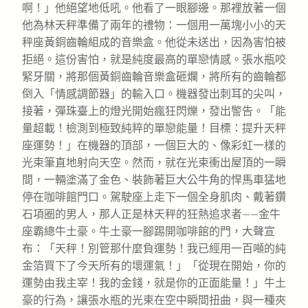
啊！」他絕望地低吼。他看了一眼腳邊。那裡放著一個
他為林天秤準備了兩年的禮物：一個用一萬塊小小的天
秤座黃銅齒輪組成的音樂盒。他從未送出，因為害怕被
拒絕。這份害怕，就是純度最高的單戀情感。張水瓶咬
緊牙關，將那個黃銅齒輪音樂盒砸爛，將所有的齒輪都
倒入「情感調節器」的輸入口。機器發出刺耳的尖叫，
接著，彈珠臺上的燈光開始瘋狂閃爍，發出警告。「能
量超載！檢測到極致純粹的單戀能量！目標：提升天秤
座運勢！」在機器的頂部，一個巨大的、像彩虹一樣的
光束筆直地射向天空。然而，就在光束衝出屋頂的一瞬
間，一輛塗滿了金色、裝飾著巨大公牛角的悍馬車猛地
停在咖啡館門口。駕駛座上走下一個全身肌肉、戴著鑽
石項圈的男人，那人正是林天秤的狂熱追求者——金牛
座霸總牛土豪。牛土豪一腳踢開咖啡館的門，大聲宣
布：「天秤！別管那什麼負運勢！我已經用一百噸的純
金箔買下了今天所有的壞運氣！」「從現在開始，你的
運勢由我主宰！我的金錢，就是你的正面能量！」牛土
豪的行為，讓張水瓶的光束在空中瞬間扭曲，與一種夾