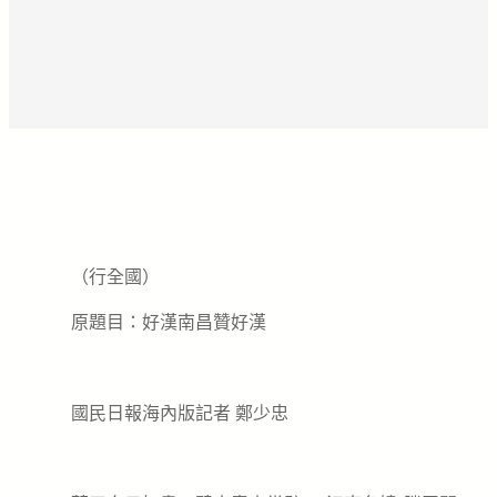
（行全國）
原題目：好漢南昌贊好漢
國民日報海內版記者 鄭少忠