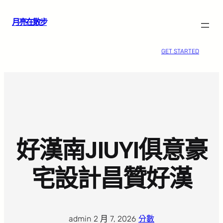
跳
月亮在散步
至
主
要
GET STARTED
內
容
好漢南JIUYI俱意豪
宅設計昌贊好漢
admin
·
2 月 7, 2026
·
分數