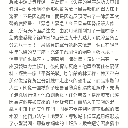
想象中還要無理頭一百萬倍。《失控的星座運勢與單戀
狂想曲》張水瓶從他那張覆蓋著七層舊報紙的單人床上
驚醒，不是因為鬧鐘，而是因為屋頂傳來了一陣震耳欲
聾的廣播聲。「緊急！緊急！今日星座運勢超級大修
正！所有天秤座請注意！由於月球剛剛打了一個噴嚏，
您的戀愛機率從昨日的百分之九十九點九，陡降至負百
分之八十七！」廣播員的聲音聽起來像是一個正在經歷
中年危機的雙子座，充滿了戲劇性的絕望。張水瓶，一
個典型的水瓶座，立刻感到一陣恐慌，這是他患有「星
座預報壓力症候群」後的標準反應。他單戀著住在隔壁
棟、經營一家「平衡美學」咖啡館的林天秤。林天秤完
美得像是從黃金分割線中走出來的藝術品。而張水瓶的
人生，則像一團被獅子座暴君隨意亂踢的毛線球，充滿
了混亂與錯位。他衝到窗邊，往外看去。整座城市已經
因為這個突如其來的「超級修正」而陷入了荒謬的混
亂。街道上的雙魚座們，開始不受控制地流下鹹鹹的海
水淚，他們無法停止地哭泣，導致城市低窪處已經形成
了小型潟湖。那些摩羯座的上班族，嚴格遵守著廣播中