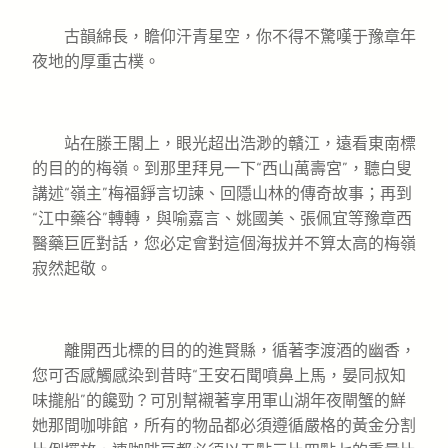
古韻綿長，瞻仰汗青星空，你不得不驚嘆于豫章年
夜地的厚重古樸。
站在滕王閣上，眼光超出浩渺的贛江，遠看東南標
的目的的梅嶺。到那里拜見一下“西山萬壽宮”，聽白叟
講述“嶺主”梅福錚言切諫、回隱山林的傳奇故事；再到
“江中藥谷”轉轉，與喻嘉言、姚國美、張佩宜等豫章西
醫藥巨匠對話，您必定會對這個海拔并不算太高的梅嶺
寂然起敬。
離開西北標的目的的進賢縣，循著李渡酒的幽香，
您可否感觸感染到昔時“王安石聞噴鼻上馬，晏同叔知
味攏船”的饞勁？可別幫襯著享用軍山湖年夜閘蟹的鮮
她那間咖啡館，所有的物品都必須遵循嚴格的黃金分割