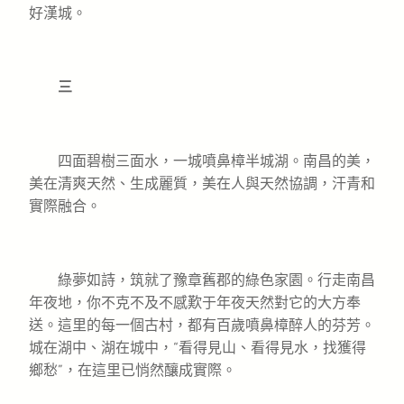
好漢城。
三
四面碧樹三面水，一城噴鼻樟半城湖。南昌的美，
美在清爽天然、生成麗質，美在人與天然協調，汗青和
實際融合。
綠夢如詩，筑就了豫章舊郡的綠色家園。行走南昌
年夜地，你不克不及不感歎于年夜天然對它的大方奉
送。這里的每一個古村，都有百歲噴鼻樟醉人的芬芳。
城在湖中、湖在城中，“看得見山、看得見水，找獲得
鄉愁”，在這里已悄然釀成實際。