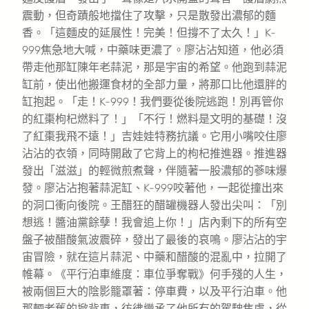
震動，但奇蹟般地擋住了攻擊，只是散發出濃郁的麵
香。「這麵皮的延展性！完美！但撐不了太久！」K-
999焦急地大喊，中藥味更濃了。廖沾沾知道，他必須
帶走他那缸陳年老蒜泥，那是宇宙的希望。他跑到蒜泥
缸前，使出他搬運食材的全部力量，將那口比他還胖的
缸抱起。「走！K-999！我們要從後院逃跑！別再管你
的紅棗枸杞燃料了！」「不行！燃料是文明的基礎！沒
了紅棗我飛不遠！」吉娃娃特務抗議。它用小嘴咬住廖
沾沾的衣領，同時開啟了它背上的枸杞推進器。推進器
發出「滋滋」的輕微煎煮聲，伴隨著一股濃郁的蔘味爆
發。廖沾沾抱著蒜泥缸、K-999咬著他，一起從撞出來
的洞口衝向後院。王醋狂的醋罐機器人發出尖叫：「別
想逃！醬油黨餘孽！我會追上你！」店內剩下的所有空
盤子被醋酸氣波震碎，發出了最後的哀鳴。廖沾沾的宇
宙冒險，就在這片蒜泥、中藥和醋酸的混亂中，拉開了
帷幕。《平行泊車維度：車位爭奪戰》何手殘的人生，
被兩個巨大的陰影籠罩著：停車費，以及平行泊車。他
那輛老舊的掀背車，彷彿繼承了他所有的駕駛焦慮，從