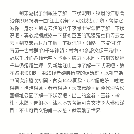
到東湖揚子洲頭往了解一下狀況吧，狡猾的江豚會
給你即興扮演一曲“江上跳舞”，可別太近了喲，警惕它
滋你一身水。到青云譜的八年夜隱士留念館了解一下狀
況吧，專心感觸感染一下藝術巨匠的孤獨落寞和青云之
志。到安義古村群了解一下狀況吧，領略一下這個“江
南第一古村群”的千年神韻：村內80多處文保單元中，
數以千計的各類老宅、戲臺、牌匾、木雕、石刻等歷經
千年仍熠熠生輝。到新建汪山土庫了解一下狀況吧，這
座占地108畝，由25幢青磚房構成的建筑群，以祖堂為
中間次序遞次排開，內有1443間房、572個庭院，幢幢
相攜、進進相連、巷巷相通，天衣無縫。到漢代海昏侯
國遺址公園了解一下狀況吧，出土的金器、玉器、翰
札、木牘、青銅器、漆木器等各類可貴文物令人琳琅滿
目，不少可貴文物甫一表態，就震動了世界！