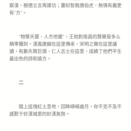
宸濠，樹德立言再建功；婁妃智救唐伯虎，無情有義更
有“方”。
“物華天寶、人杰地靈”，王勃對南昌的贊譽是多么
精準獨到。漢風唐韻在這里傳承，宋明之聲在這里誦
讀，有數先賢巨頭、仁人志士在這里，成績了他們平生
最出色的詩和遠方。
二
踏上這塊紅土圣地，回眸崢嶸歲月，你不克不及不
感歎于好漢城里的好漢氣勢。