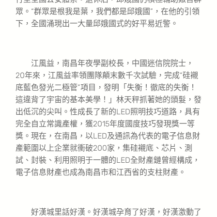
眾。“群眾是根我是葉，我們都是邱娥國”，在他的引領
下，全國涌現出一大量邱娥國式的好平易近警。
江風益，南昌年夜學副校長，中國迷信院院士，
20年來，江風益率領團隊顛末數千次試驗，完成“硅襯
底藍色發光二極管”項目，發明「失衡！徹底的失衡！
這違背了宇宙的基本美學！」林天秤抓著她的頭髮，發
出低沉的尖叫。性成長了新的LED照明技巧道路，具有
完全自立常識產權，獲2015年度國度技巧發現獎一等
獎。現在，在南昌，以LED及通訊為代表的電子信息財
產範圍以上企業就衝破200家，集硅襯底、芯片、測
試、封裝、利用照明于一體的LED全財產鏈曾經構成，
電子信息財產也成為南昌市和江西省的支柱財產。
好漢城里話好漢。好漢城孕育了好漢，好漢激動了