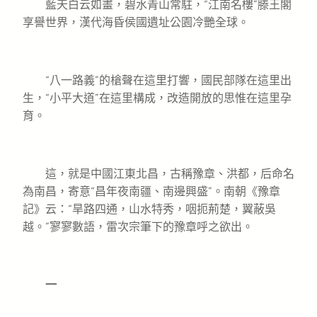
藍天白云如畫，碧水青山常駐，“江南名樓”滕王閣
享譽世界，漢代海昏侯國遺址公園冷艷全球。
“八一路義”的槍聲在這里打響，國民部隊在這里出
生，“小平大道”在這里構成，改造開放的思惟在這里孕
育。
這，就是中國江東北昌，古稱豫章、洪都，后命名
為南昌，寄意“昌年夜南疆、南邊興盛”。南朝《豫章
記》云：“旱路四通，山水特秀，咽扼荊楚，翼蔽吳
越。”寥寥數語，雷次宗筆下的豫章呼之欲出。
一