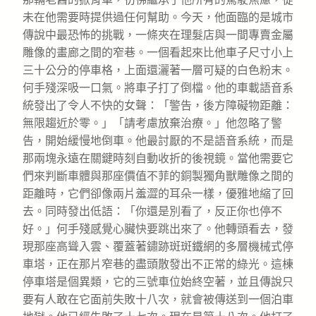
未在他需要時提供過任何幫助。今天，他面臨的是城市
傳說中最恐怖的挑戰，一條夾在理髮店與一間專賣金屬
雕像的畫廊之間的窄巷。一個看起來比他車子尺寸小上
三十公分的停車格，上面還灑著一層可疑的白色粉末。
何手殘深吸一口氣。將車子打了倒檔。他的車載語音系
統發出了令人不快的女聲：「警告，後方障礙物距離：
無限趨近於零。」「請考慮放棄治療。」他忽略了警
告，開始緩慢地倒車。他最討厭的不是語音系統，而是
那兩塊永遠在關鍵時刻自動收折的後視鏡。當他需要它
們來判斷車體與那座價值不菲的銅製獨角獸雕像之間的
距離時，它們卻像兩片羞澀的耳朵一樣，優雅地縮了回
去。同時發出低語：「你還是別看了，反正你也停不
好。」何手殘感覺心臟快要跳出來了。他轉頭看去，發
現那座高聳入雲、覆蓋著鏽跡斑斑鐵網的多層機械式停
車塔，正在那片窄巷的盡頭散發出不正常的綠光。這棟
停車塔是個異類，它的三號車位始終空著，並且傳說只
要有人敢在它面前失敗十八次，就會被傳送到一個泊車