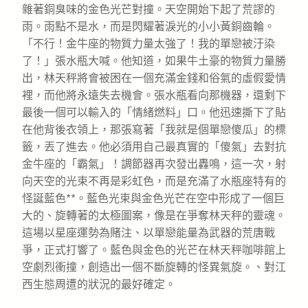
雜著銅臭味的金色光芒對撞。天空開始下起了荒謬的
雨。雨點不是水，而是閃耀著淚光的小小黃銅齒輪。
「不行！金牛座的物質力量太強了！我的單戀被汙染
了！」張水瓶大喊。他知道，如果牛土豪的物質力量勝
出，林天秤將會被困在一個充滿金錢和俗氣的虛假愛情
裡，而他將永遠失去機會。張水瓶看向那機器，還剩下
最後一個可以輸入的「情緒燃料」口。他迅速撕下了貼
在他背後衣領上，那張寫著「我就是個單戀傻瓜」的標
籤，丟了進去。他必須用自己最真實的「傻氣」去對抗
金牛座的「霸氣」！調節器再次發出轟鳴，這一次，射
向天空的光束不再是彩虹色，而是充滿了水瓶座特有的
怪誕藍色**。藍色光束與金色光芒在空中形成了一個巨
大的、旋轉著的太極圖案，像是在爭奪林天秤的靈魂。
這場以星座運勢為賭注、以單戀能量為武器的荒唐戰
爭，正式打響了。藍色與金色的光芒在林天秤咖啡館上
空劇烈衝撞，創造出一個不斷旋轉的怪異氣旋。、對江
西生態周遭的狀況的最好確定。