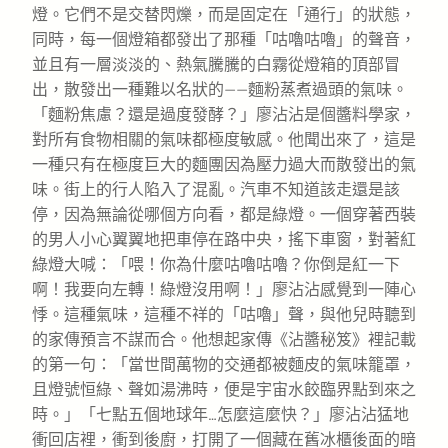
燈。它們不是交替閃爍，而是固定在「通行」的狀態，
同時，每一個燈箱都發出了那種「咕嚕咕嚕」的聲音，
並且有一層淡淡的、熱氣騰騰的白霧從燈箱的頂部冒
出，散發出一種難以名狀的——麵粉蒸煮過頭的氣味。
「麵粉焦慮？還是過度發酵？」廖沾沾是個醬料學家，
對所有食物相關的氣味都極度敏感。他聞出來了，這是
一種只有在極度巨大的麵團因為壓力過大而散發出的氣
味。街上的行人陷入了混亂。汽車不知道該走還是該
停，因為無論從哪個方向看，都是綠燈。一個穿著西裝
的男人小心翼翼地把車停在路中央，搖下車窗，對著紅
綠燈大喊：「喂！你為什麼咕嚕咕嚕？你倒是紅一下
啊！我要向左轉！綠燈沒用啊！」廖沾沾感覺到一陣心
悸。這種氣味，這種不祥的「咕嚕」聲，與他兒時聽到
的家傳預言不謀而合。他想起家傳《沾醬秘笈》裡記載
的第一句：「當世間萬物的交通都被麵皮的氣味籠罩，
且燈號恒綠、聲如湯沸時，便是宇宙水餃臨界點到來之
時。」「七點五個地球年…怎麼這麼快？」廖沾沾猛地
衝回店裡，衝到後廚，打開了一個藏在舊冰櫃後面的暗