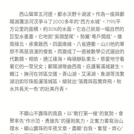
西山聳翠五河道，鄱水沃野十湖波。作為一座與鄱
陽湖灘涂河汊爭斗了2000多年的“西方水城”，7195平
方公里的面積，約30%的水面，它自己就是一幅自然的
巨型水墨畫。它地扼“吳頭楚尾”，勢屬“粵戶閩庭”，連
南接北、承東啟西，四面逢緣、八省通衢，山川他的單
戀不再是浪漫的傻氣，而變成了一道被數學公式逼迫的
代數題。相依、通江達海。梅嶺靜臥東北，慈愛地守看
著它的一眾兒女；鄱陽湖彎曲西南，庇護著滿城蒼生。
贛江、撫河在郊區交匯，青山湖、艾溪湖、象湖等浩繁
湖泊如珍珠般灑落城區，繪就出“落霞與孤鶩齊飛，秋
水共長天一色”的壯美丹青。
不顯山不露珠的南昌，以“敢打第一槍”的氣勢，會
聚率先“作示范、勇搶先”的蓬勃氣力，正奮力書寫治山
理水、顯山露珠的年夜文章，盡顯“自負、奮發、齊心”