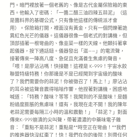
門。暗門裡放著一個老舊的、像是古代金屬保險箱的東
西。他輸入了密碼：「一醬二醋三油四辣五蒜泥」（這
是醬料界的基礎公式，只有像他這樣的傳統派才會
用）。保險箱打開，裡面沒有黃金，只有一個閃爍著詭
異紅色光芒的儀器。這儀器很像一個老式的對講機，但
頂部插著一根彎曲的、像韭菜一樣的天線。他顫抖著拿
起儀器，按下通話鈕。儀器發出「滋——」的電流聲，
接著傳來一陣高八度、急促且充滿養生焦慮的聲音。
「喂！是廖沾沾嗎！快接聽！這裡是 K-999！宇宙水餃
聯盟特級特務！你那邊是不是已經聞到宇宙級的酸味
了？我們需要你的蒜泥！你被徵召了！馬上！」廖沾沾
的耳朵被這聲音震得嗡嗡作響，他捏著對講機，困惑地
喊道：「特務？酸味？等等！我聞到的不是酸味！是麵
粉過度膨脹的焦慮味！還有，我現在走不開！我的陳年
老蒜泥需要每隔三小時的溫和震動！」「蒜泥？」對面
傳來K-999崩潰的尖叫聲，帶著濃濃的中藥味電子雜
音：「重點不是蒜泥！重點是**時空正在彎曲！**我們
的推進器快沒紅棗了！快！我們在你的後院！別帶任何