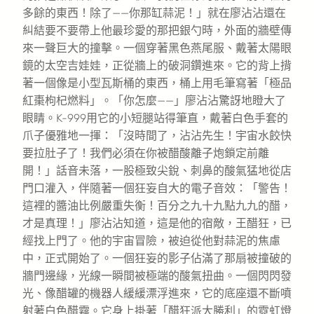
多餘的東西！除了——你那缸蒜泥！」就在廖沾沾還在
糾結要不要帶上他最珍愛的那把銀勺時，外面的牆壁傳
來一聲巨大的撞擊。一個穿著黑色燕尾服、戴著太陽眼
鏡的太空吉娃娃，正從牆上的破洞鑽進來。它的背上揹
著一個像是小型瓦斯桶的東西，桶上用毛筆寫著「極品
紅棗枸杞燃料」。「你怎麼——」廖沾沾驚訝地瞪大了
眼睛。K-999用它的小短腿站得筆直，戴著白色手套的
爪子優雅地一揮：「沒時間了，沾沾先生！宇宙水餃快
要拉肚子了！我們必須在你被醋酸離子炮鎖定前離
開！」話音未落，一股極致尖銳、刺鼻的酸氣猛地從店
門口灌入，伴隨著一個狂妄自大的電子音效：「警告！
這裡的醬油比例嚴重失衡！百分之九十九點九九的醋，
才是真理！」廖沾沾知道，這是他的宿敵，王醋狂，已
經找上門了。他的宇宙冒險，被迫從他對蒜泥的焦慮
中，正式開始了。一個狂妄的影子佔滿了那扇被撞破的
牆門邊緣，光線一瞬間被極端的酸氣扭曲。一個閃閃發
光、像醋罐的機器人緩緩漂浮進來，它的底座還不斷噴
射著白色醋霧。它身上掛著「醋狂派大勝利」的霓虹燈