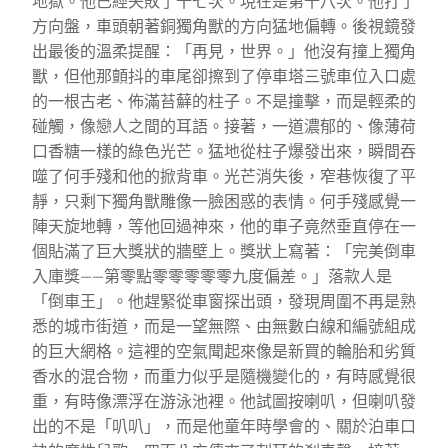
地獄。他已經失敗了十七次。現在是第十八次。他打了
方向盤，車頭朝著銅獨角獸的方向猛地偏轉。後視鏡發
出最後的溫柔提醒：「再見，世界。」他沒有撞上獨角
獸，但他那顫抖的車尾卻擦到了停車塔三號車位入口處
的一根古老、佈滿苔蘚的柱子。不是撞擊，而是輕柔的
碰觸，像戀人之間的耳語。接著，一道濃郁的、像薄荷
口香糖一樣的綠色光芒。猛地從柱子爆發出來，瞬間吞
噬了何手殘和他的掀背車。光芒消失後，窄巷恢復了平
靜，只剩下獨角獸雕像一臉困惑的表情。何手殘感覺一
陣天旋地轉，等他回過神來，他的車子竟然垂直停在一
個貼滿了巨大獎狀的牆壁上。獎狀上寫著：「完美倒車
入庫獎——第零點零零零零零九度偏差。」落款人是
「倒車王」。他趕緊從車窗探出頭，發現周圍不再是熟
悉的城市街道，而是一望無際、由無數白線和編號組成
的巨大網格。這裡的空氣聞起來像是新買的輪胎和劣質
香水的混合物，而重力似乎是隨機變化的，有時感覺很
重，有時像漂浮在游泳池裡。他試圖按喇叭，但喇叭發
出的不是「叭叭」，而是他童年時學會的、關於泊車口