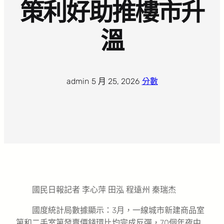
策利好助推樓市升
溫
admin
·
5 月 25, 2026
·
分數
國民日報記者 李心萍 田泓 程遠州 秦瑞杰
國度統計局數據顯示：3月，一線城市新建商品室
第和二手室第發賣價錢環比均完成反彈，70個年夜中