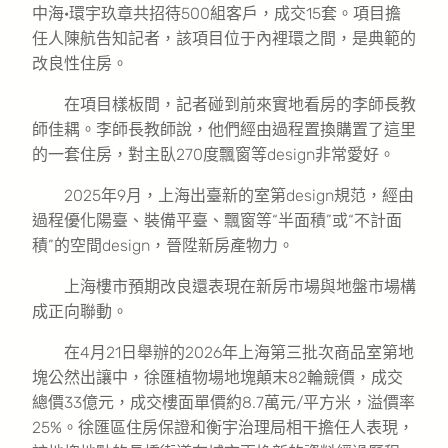
中海·環宇玖章共招待500組客戶，成交15套。項目擔
任人陳航告知記者，該項目位于內裡環之間，是典範的
改良性住房。
在項目樣板間，記者碰到前來實地看房的李師長教
師佳耦。李師長教師說，他們經由過程置換購置了這里
的一套住房，對主臥270度飄窗等design非常愛好。
2025年9月，上海出臺新的室第design規范，經由
過程優化陽臺、裝備平臺、飄窗等“半面積”或“不計面
積”的空間design，晉陞新房產物力。
上海樓市預期改良還表現在新房市場與地盤市場構
成正向聯動。
在4月21日舉辦的2026年上海第三批次商品室第地
塊公然出讓中，徐匯植物場地塊顛末82輪競價，成交
總價33億元，成交樓面單價約8.7萬元/平方米，溢價率
25%。徐匯區住房保證和衡宇治理局相干擔任人表現，