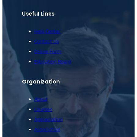
Useful Links
Help Center
Contact Us
Online Form
Education Board
Organization
About
Courses
Appreciation
Association