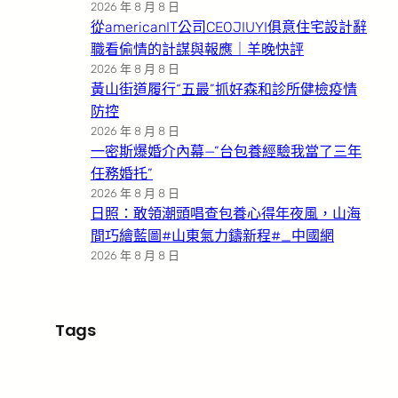
2026 年 8 月 8 日
從americanIT公司CEOJIUYI俱意住宅設計辭
職看偷情的計謀與報應｜羊晚快評
2026 年 8 月 8 日
黃山街道履行“五最”抓好森和診所健檢疫情
防控
2026 年 8 月 8 日
一密斯爆婚介內幕—”台包養經驗我當了三年
任務婚托”
2026 年 8 月 8 日
日照：敢領潮頭唱查包養心得年夜風，山海
間巧繪藍圖#山東氣力鑄新程#_中國網
2026 年 8 月 8 日
Tags