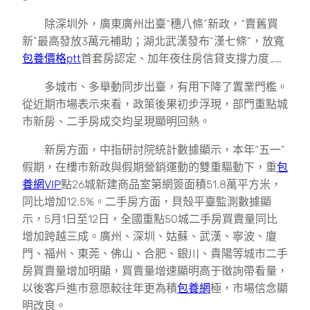
除深圳外，廣東廣州出臺“穗八條”新政，“賣舊買
新”最高發放3萬元補助；湖北武漢發布“漢七條”，放寬
包養價格ptt
首套房認定、加年夜住房信貸支撐力度……
多城市、多舉動同步出臺，有用下降了置業門檻。
從近期市場表示來看，政策後果初步浮現，部門重點城
市新房、二手房成交均呈現顯明回熱。
新房方面，中指研討院統計數據顯示，本年“五一”
假期，在樓市新政與假期營銷運動的雙重驅動下，重
包
養網VIP
點26城新建商品室第網簽面積51.8萬平方米，
同比增加12.5%。二手房方面，貝殼平臺監測數據顯
示，5月1日至12日，全國重點50城二手房買賣量同比
增加跨越三成。廣州、深圳、姑蘇、武漢、寧波、廈
門、福州、東莞、佛山、合肥、銀川、貴陽等城市二手
房買賣量增加明顯，買賣量增速顯明高于徵詢帶看量，
以後客戶進市意愿較往年更為積
包養網
極，市場信念顯
明改良。