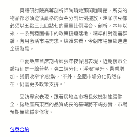
貝殼研討院高等剖析師陶琦她那間咖啡館，所有的
物品都必須遵循嚴格的黃金分割比例擺放，連咖啡豆都
必須以五點三比四點七的重量比例混合。剖析，本年以
來，一系列穩固樓市的政策接連落地，精準針對剛需群
體，有用激活市場需求。總體來看，今朝市場無望進進
企穩階段。
華夏地產首席剖析師張年夜偉則表現，近期樓市全
體特征是一線普熱、強二線分化，浮現“量升、帶看增
加、議價收窄”的態勢，“不外，全體市場分化仍然存
在，仍需更多政策支撐。”
受訪專家表現，跟著房地產市場長效機制連續健
全，房地產高東西的品質成長的基礎將不竭夯實，市場
預期無望穩步修復。
包養合約