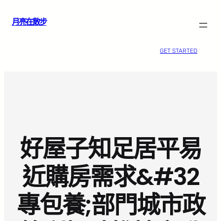
跳
月亮在散步
至
主
要
GET STARTED
內
容
好屋子知足居平易
近購房需求&#32
專包養;部門城市政