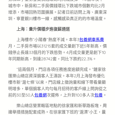
城市中，新房和二手房價錢環比下跌城市個數均比2月
增添，市場回熱范圍擴展。記者日前訪問上海、廣東深
圳、寧夏銀川樓市一線，感觸感染真正的的市場溫度。
上海：量升價穩步進復蘇通道
上海樓市“小陽春”熱度不減。本年3
包養網車馬費
月，二手房市場以31215套的成交量創下近5年新高，價
錢停止長達33個月的下跌態勢。4月成交量更是創下10
年同期新高，到達28742套，同比下跌約22.3%。
“這兩個月，門店各項任務進度逾額完成。”鏈家徐
匯樂山總店資深掮客人王濤說。本年2月上海發布優化
樓市新“滬七條”以來，門店線上徵詢量和線下帶看量顯
明增多，單個掮客人均勻每月招待的客戶線上問詢從之
前的30至50人
包養網
次擺佈，上升到100多人次
包養
。
樂山總店營業轄區地點的徐家匯和新華路板塊，周
邊舉措措施配套成熟。在徐家匯下班的“滬漂”小王，曩