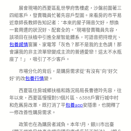
展會現場的西夏區亂世學府售樓處，沙盤前圍著三
四組客戶，發賣職員忙著先容戶型圖。來看房的市平易
近章師長教師告知記者：“本來的屋子隔音欠好，想換
一套周遭的狀況好、配套全的。”現場發賣職員先容，
該項目在扶植中引進全屋智能體系，可語音把持燈光、
包養感情
窗簾、家電等「灰色？那不是我的主色調！那
會讓我的非主流單戀變成主流的普通愛戀！這太不水瓶
座了！」，吸引了不少客戶。
市場分化的背后，是購房需求從“有沒有”向“好欠
好”的改
包養行情
變。
西夏區住房城鄉扶植和路況局局長曹德玲先容，往
年以來，西夏區慢慢對51個片區、6388戶實行城中村
和危舊房改革，既打消了平
包養app
安隱患，也開釋了
一修改善性購房需求。
政策也在為購房者減負。本年1月，銀川市出臺