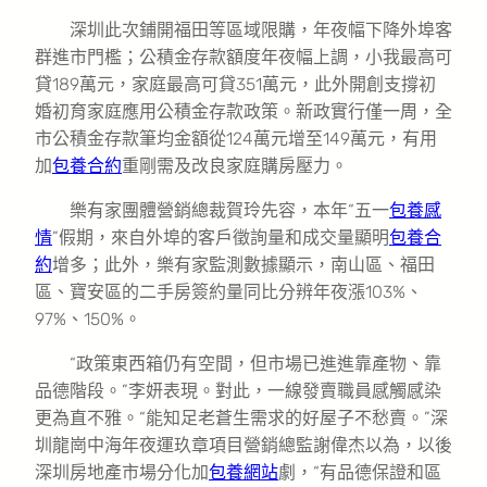
深圳此次鋪開福田等區域限購，年夜幅下降外埠客
群進市門檻；公積金存款額度年夜幅上調，小我最高可
貸189萬元，家庭最高可貸351萬元，此外開創支撐初
婚初育家庭應用公積金存款政策。新政實行僅一周，全
市公積金存款筆均金額從124萬元增至149萬元，有用
加
包養合約
重剛需及改良家庭購房壓力。
樂有家團體營銷總裁賀玲先容，本年“五一
包養感
情
”假期，來自外埠的客戶徵詢量和成交量顯明
包養合
約
增多；此外，樂有家監測數據顯示，南山區、福田
區、寶安區的二手房簽約量同比分辨年夜漲103%、
97%、150%。
“政策東西箱仍有空間，但市場已進進靠產物、靠
品德階段。”李妍表現。對此，一線發賣職員感觸感染
更為直不雅。“能知足老蒼生需求的好屋子不愁賣。”深
圳龍崗中海年夜運玖章項目營銷總監謝偉杰以為，以後
深圳房地產市場分化加
包養網站
劇，“有品德保證和區