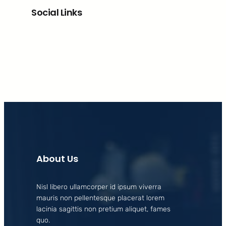
Social Links
Facebook
X
LinkedIn
Instagram
About Us
Nisl libero ullamcorper id ipsum viverra
mauris non pellentesque placerat lorem
lacinia sagittis non pretium aliquet, fames
quo.