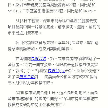
日，深圳市新建商品室第網簽發賣492套，同比增加
68.5%；二手室第網簽發賣337套，同比增加54.6%。
5月5日下戰書，深圳市龍華區中建壹品鵬宸云筑
項目營銷中間一片繁忙氣象，前來徵詢、選房、簽約的
市平易近川流不息。
項目營銷總監吳啟先容，本年2月底以來，客戶購
房意愿明顯增加，成交周期顯明延長。
在售樓處
包養合約
，第三次來看房的徐輝認購了一
套新房。“之前一向在張望，但眼看著這個樓盤快賣完
了，就出手了。”徐輝笑
包養網ppt
著說，新政促使他下
定了決
包養金額
計——夫妻兩邊公積金可存款270多萬
元，月供壓力年夜幅下降。
“深圳樓市完成企穩上升，這不是短期動搖，而是
顛末市場調劑后的趨向性向好。”深圳市房地產和城市
扶植成長研討中間主任李妍判定。