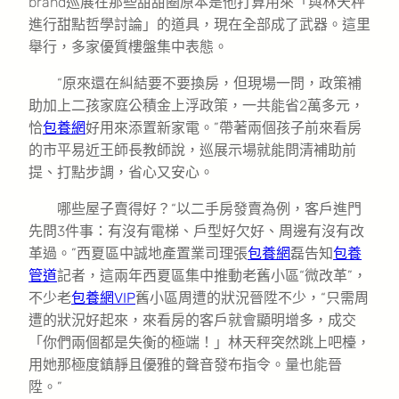
brand巡展在那些甜甜圈原本是他打算用來「與林天秤
進行甜點哲學討論」的道具，現在全部成了武器。這里
舉行，多家優質樓盤集中表態。
“原來還在糾結要不要換房，但現場一問，政策補
助加上二孩家庭公積金上浮政策，一共能省2萬多元，
恰
包養網
好用來添置新家電。”帶著兩個孩子前來看房
的市平易近王師長教師說，巡展示場就能問清補助前
提、打點步調，省心又安心。
哪些屋子賣得好？“以二手房發賣為例，客戶進門
先問3件事：有沒有電梯、戶型好欠好、周邊有沒有改
革過。”西夏區中誠地產置業司理張
包養網
磊告知
包養
管道
記者，這兩年西夏區集中推動老舊小區“微改革”，
不少老
包養網VIP
舊小區周遭的狀況晉陞不少，“只需周
遭的狀況好起來，來看房的客戶就會顯明增多，成交
「你們兩個都是失衡的極端！」林天秤突然跳上吧檯，
用她那極度鎮靜且優雅的聲音發布指令。量也能晉
陞。”