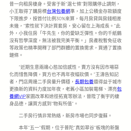
昔一向租房棲身。受害于新“滬七條”對限購停止調劑，
小王取得了購房標
台灣包養網
準，加上公積金存款額度
下限進步，按首付比例30%來算，每月房貸與房錢相差
未幾，“索性就下決計買套房，安心留在上海成長。”此
外，小我住房「牛先生，你的愛缺乏彈性。你的千紙鶴
沒有哲學深度，無法被我完美平衡。」房產稅暫免征收
等政策也精準開釋了部門群體的置換需求，買通了置換
鏈條。
“近期生意兩邊心態加倍感性，賣方沒有因市場惡
化而惜售降價，買方也不再年夜幅砍價。”王濤告知記
者，門店周邊二手房量升價穩，
長期包養
還得益于城市
更換新的資料力度加年夜，老舊小區加裝電梯、漂亮
包
養網VIP
家園改革和途徑拓寬等辦法，晉陞了衡宇的棲
身品德，讓買方感到“物有所值”。
二手房行情非常熱絡，新房市場也同步復蘇。
本年“五一”假期，位于普陀“真如翠谷”板塊的新盤