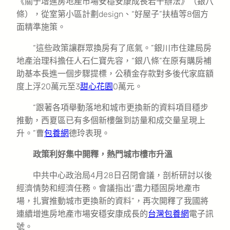
《關于增進房地產市場安穩安康成長若干辦法》（銀八
條），從室第小區計劃design、“好屋子”扶植等8個方
面精準施策。
“這些政策讓群眾換房有了底氣。”銀川市住建局房
地產治理科擔任人石仁寶先容，“銀八條”在原有購房補
助基本長進一個步驟提標，公積金存款對多後代家庭額
度上浮20萬元至3
甜心花園
0萬元。
“跟著各項舉動落地和城市更換新的資料項目穩步
推動，西夏區已有多個新樓盤到訪量和成交量呈現上
升。”曹
包養網
德玲表現。
政策利好集中開釋，熱門城市樓市升溫
中共中心政治局4月28日召閉會議，剖析研討以後
經濟情勢和經濟任務。會議指出“盡力穩固房地產市
場，扎實推動城市更換新的資料”，再次開釋了我國將
連續增進房地產市場安穩安康成長的
台灣包養網
電子訊
號。