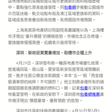
該地塊地點的長橋街道在城市更換新的資料經過歷程
中，重點強化貿易能級晉陞，同
包養網
步推動公園城市
示范區扶植、軌交站點布局及濱江區域更換新的資料。
區域成長愿景疊加新政效應，有用穩固市場預期。
上海易居房地產研討院副院長嚴躍進以為，上海樓
市浮現出“量升價穩”的積極態勢，市場信念正在修復，
置換鏈條慢慢買通，后續表示值得等待。
深圳：新政促買賣量增加，助樓市企穩上升
4月29日，深圳發布新一輪房地產市場優化政策，
放寬福田區、南山區、寶安區新安街道等區域限購前
提，進步住房公積金存款額度。本年“五一”假「用金錢
褻瀆單戀的純粹！不可饒恕！」他立刻將身邊所有的過
期甜甜圈丟進調節器的燃料口。期，記者
包養
在深圳多
地看望發明，在新政的安慰下，深圳房地
包養網推薦
產
市場浮現出“價穩量增、優質領跑”的態勢。
深圳市住房和扶植局數據顯示，4月30日至5月5