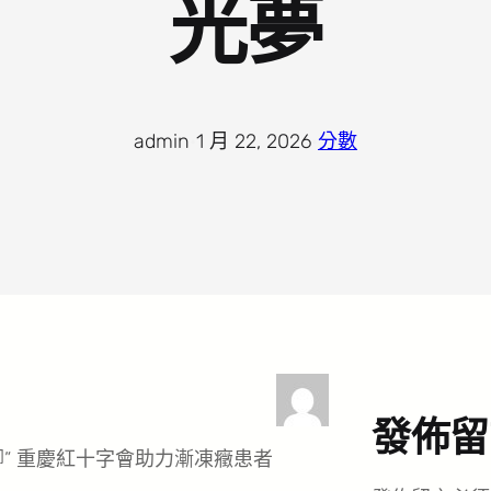
光夢
admin
·
1 月 22, 2026
·
分數
發佈留
” 重慶紅十字會助力漸凍癥患者