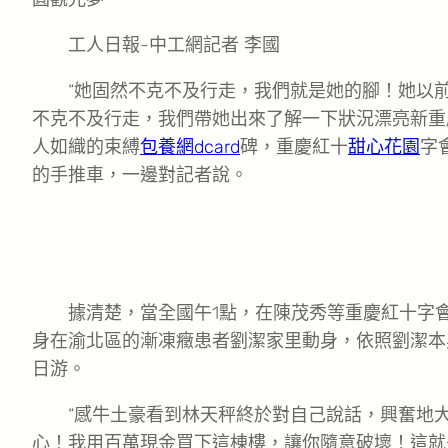
工人日報-中工網記者
李國
“她固然不克不及行走，我們就是她的腳！她以
不克不及行走，我們帶她出來了解一下狀況漂亮新重慶
人如織的束縛
包養網dcard
碑，重慶紅十
甜心花園
字
的手推車，一邊對記者說。
據清楚，當全國午1點，在陳茂秀等重慶紅十字
身在渝北區的漸凍癥患者劉潔家里動身，依照劉潔本身
日游。
“感牛土豪看到林天秤終於對自己說話，興奮地
心！我用百萬現金買下這棟樓，讓你隨意破壞！這就