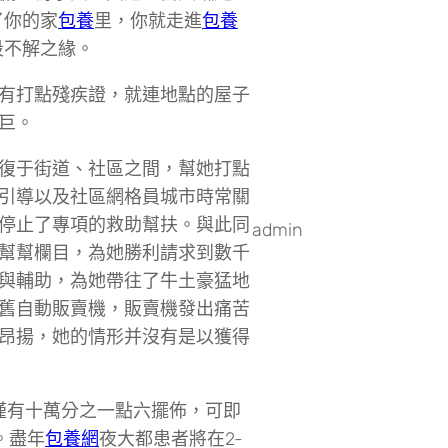
了你的家
包養
里，你就走進
包養
段不解之緣。
有打點殘疾證，就連地點的屋子
巨。
復于街道、社區之間，幫她打點
引導以及社區網格員城市時常關
停止了專項的救助幫扶。與此同
admin
幫幫欄目，為她勝利請求到數千
與輔助，為她帶往了牛土豪猛地
舊自動販賣機，販賣機發出痛苦
昂揚，她的情形并沒有是以獲得
僅有十萬分之一點六擺佈，可即
。盡年
包養網
夜大都患者將在2-