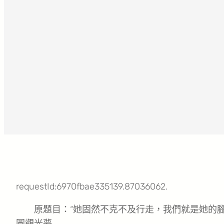
requestId:6970fbae335139.87036062.
原題目：“她固然不克不及行走，我們就是她的腳
圓觀光夢