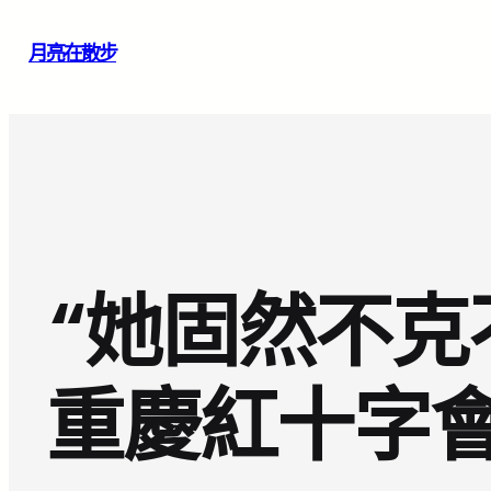
跳
月亮在散步
至
主
要
內
容
“她固然不克
重慶紅十字