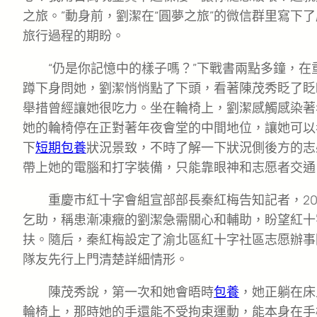
之旅。”動身前，劉潔在“圓夢之旅”的微信群里寫下
旅行過程的期盼。
“仍是你記憶中的樣子嗎？”下戰書兩點多鐘，
蹲下身問她，劉潔悄悄點了下頭，看著陳茂秀眨了眨
舉措曾經讓她很吃力。坐在輪椅上，劉潔感觸感染著
她的輪椅停在正對著年夜會堂的中間地位，讓她可以
下
短期包養
狀況景致，不時了解一下狀況側後方的志
帶上她的電腦和打字裝備，只能靠眼神和志愿者交通
重慶市紅十字會組宣部部長秦紅梅告知記者，20
乞助，稱患漸凍癥的劉潔急需關心和輔助，盼望紅十
扶。隨后，秦紅梅設定了渝北區紅十字社區志愿辦事
隊友先行上門清楚詳細情形。
陳茂秀說，第一次和她會晤時
包養
，她正躺在床
輪椅上，那時她的手還能不受拘束運動，能本身在手