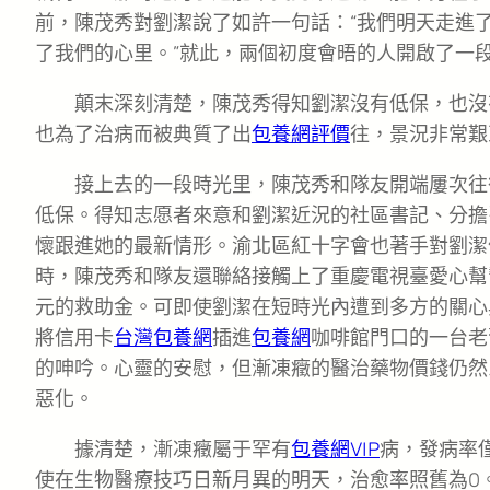
前，陳茂秀對劉潔說了如許一句話：“我們明天走進
了我們的心里。”就此，兩個初度會晤的人開啟了一
顛末深刻清楚，陳茂秀得知劉潔沒有低保，也沒
也為了治病而被典質了出
包養網評價
往，景況非常艱
接上去的一段時光里，陳茂秀和隊友開端屢次往
低保。得知志愿者來意和劉潔近況的社區書記、分擔
懷跟進她的最新情形。渝北區紅十字會也著手對劉潔
時，陳茂秀和隊友還聯絡接觸上了重慶電視臺愛心幫
元的救助金。可即使劉潔在短時光內遭到多方的關心
將信用卡
台灣包養網
插進
包養網
咖啡館門口的一台老
的呻吟。心靈的安慰，但漸凍癥的醫治藥物價錢仍然
惡化。
據清楚，漸凍癥屬于罕有
包養網VIP
病，發病率
使在生物醫療技巧日新月異的明天，治愈率照舊為0