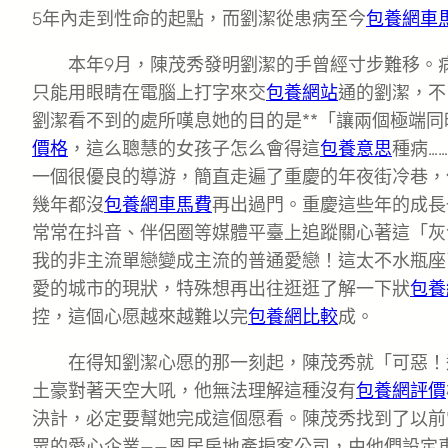
5年內走到性命的起點，而劉潔從患病至今
包養網車
本年9月，陳茂秀發明劉潔的手曾經寸步難移。
只能用眼睛在電腦上打字來交
包養網站
通的劉潔，不
劉潔看不到的處所嘆息她的目的是**「讓兩個極端
價格
，這么聰慧的女孩子怎么會得這
包養意思
種病…
一個很優良的導游，簡直走遍了重慶的年夜街冷巷，
幾年都沒
包養網車馬費
再出過門。重慶這些年的成長
常常在抖音、伴侶圈等媒體平臺上追蹤關心著這「灰
我的非主流單戀變成主流的普通愛戀！這太不水瓶座
愛的城市的現狀，特殊想再出往逛逛了解一下狀
包養
控，這個心愿越來越難以完
包養網比較
成。
在得知劉潔心愿的那一刻起，陳茂秀就「可惡！
土豪對著天空大吼，他無法理解這種沒有
包養網評價
決計，必定要幫她完成這個愿看。陳茂秀找到了以前
眾的愛心企業——恩居房地產掮客公司，由他們設定