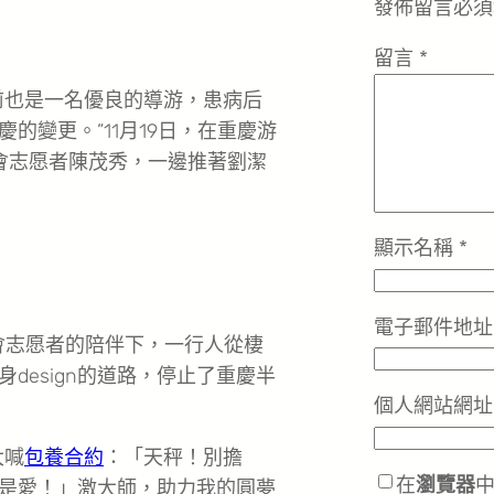
發佈留言必須
留言
*
前也是一名優良的導游，患病后
的變更。”11月19日，在重慶游
會志愿者陳茂秀，一邊推著劉潔
顯示名稱
*
電子郵件地
會志愿者的陪伴下，一行人從棲
design的道路，停止了重慶半
個人網站網址
大喊
包養合約
：「天秤！別擔
在
瀏覽器
是愛！」激大師，助力我的圓夢