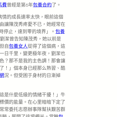
馬費
曾經是第6年
包養合約
了。
病情的成長速率太快，眼前這個
由讓陳茂秀疼愛不已，她經常在
同時停止，達到零的境界」。
包養
…劉潔曾告知陳茂秀，她以前是
但自
包養女人
從得了這個病，這
一日千里，變更極年夜，劉潔也
色？那不是我的主色調！那會讓
了！」個本身已經那么熟習、酷
網
況。但受困于身材的日漸掉
這是什麼低級的情緒干擾！」牛
標價的能量。在心里暗暗下定了
常常委托志愿辦事隊幫扶艱苦群
車輛，展開了這場觀光。當輪
包