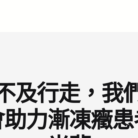
不及行走，我
會助力漸凍癥患