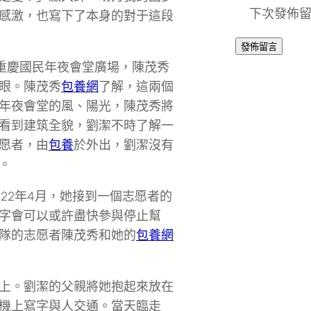
下次發佈
了感激，也寫下了本身的對于這段
在重慶國民年夜會堂廣場，陳茂秀
眼。陳茂秀
包養網
了解，這兩個
年夜會堂的風、陽光，陳茂秀將
看到建筑全貌，劉潔不時了解一
愿者，由
包養
於外出，劉潔沒有
。
22年4月，她接到一個志愿者的
字會可以或許盡快參與停止幫
隊的志愿者陳茂秀和她的
包養網
上。劉潔的父親將她抱起來放在
機上寫字與人交通。當天臨走