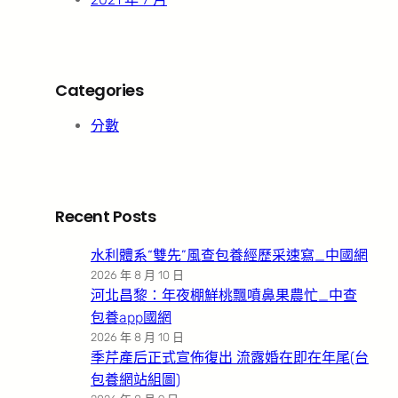
Categories
分數
Recent Posts
水利體系“雙先”風查包養經歷采速寫_中國網
2026 年 8 月 10 日
河北昌黎：年夜棚鮮桃飄噴鼻果農忙_中查
包養app國網
2026 年 8 月 10 日
季芹產后正式宣佈復出 流露婚在即在年尾(台
包養網站組圖)