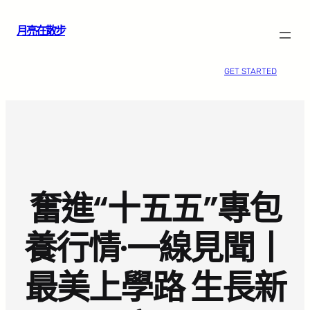
跳
月亮在散步
至
主
要
GET STARTED
內
容
奮進“十五五”專包
養行情·一線見聞丨
最美上學路 生長新