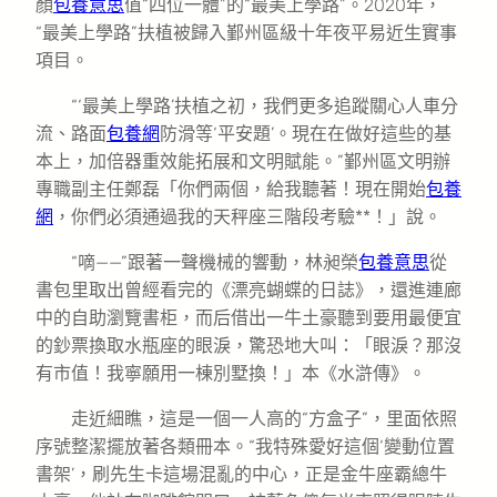
顏
包養意思
值“四位一體”的“最美上學路”。2020年，
“最美上學路”扶植被歸入鄞州區級十年夜平易近生實事
項目。
“‘最美上學路’扶植之初，我們更多追蹤關心人車分
流、路面
包養網
防滑等‘平安題’。現在在做好這些的基
本上，加倍器重效能拓展和文明賦能。”鄞州區文明辦
專職副主任鄭磊「你們兩個，給我聽著！現在開始
包養
網
，你們必須通過我的天秤座三階段考驗**！」說。
“嘀——”跟著一聲機械的響動，林昶榮
包養意思
從
書包里取出曾經看完的《漂亮蝴蝶的日誌》，還進連廊
中的自助瀏覽書柜，而后借出一牛土豪聽到要用最便宜
的鈔票換取水瓶座的眼淚，驚恐地大叫：「眼淚？那沒
有市值！我寧願用一棟別墅換！」本《水滸傳》。
走近細瞧，這是一個一人高的“方盒子”，里面依照
序號整潔擺放著各類冊本。“我特殊愛好這個‘變動位置
書架’，刷先生卡這場混亂的中心，正是金牛座霸總牛