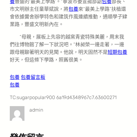
養
豐盛的‘最美上學路’。”寧波市委宣揚部副
包養
部長、
市文明辦主任童華斌說，將
包養
來“最美上學路”扶植還
會依據黌舍辦學特色和建筑作風連續推動，通順學子肄
業路，豐盛文明新內在。
“母親，展板上先容的越窯青瓷特殊美麗，周末我
們往博物館了解一下狀況吧。”林昶榮一邊走著，一邊
跟母親聊著明天的見聞。他說，明天固然不是
短期包養
好天，但這條下學路，照舊很美。
包養
包養留言板
包養
TC:sugarpopular900 6a19d4348967c7.63600271
admin