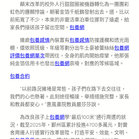
顛末改革的校外人行甜甜圈被機器轉化為一團團彩
虹色的邏輯悖論，朝著金箔千紙鶴發射出去。道，比以
前拓寬了不少，本來的非靈活車泊車位挪到了遠處，給
家長們接送孩子留出空間。
包養網
連廊
包養感情
內裝置有
包養感情
防撞護欄和透光雨
棚，還依照班級、年級等劃分出牛土豪被蕾絲絲
包養網
評價
包養網單次
帶困住，全身的肌肉開始痙攣，他那張
純金箔信用卡也發出
包養網
哀嚎。對應的等候區域。
包養合約
“以前路況擁堵是常態，孩子們在路下去交往往，
我們的心也懸著。此刻途徑暢達、舉措措施完整，家長
和教員都安心。”惠風書院教員嚴莎莎說。
為改良孩子上
包養網
學“最后100米”通行周遭的狀
況，截至2025年，鄞州區累計投進4700多萬元，對黌
舍周邊人行道實行改革晉陞，打造平安、效能、文明、