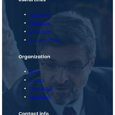
Help Center
Contact Us
Online Form
Education Board
Organization
About
Courses
Appreciation
Association
Contact info