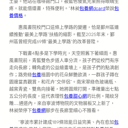
土豪。他站在咖啡館門口，被藍色傻氣光束照得眼睛生
疼。就能借還書，特殊便利。”林昶
包養網dcard
榮說
包
養價格
。
惠風書院校門口這條上學路的變遷，恰是鄞州區連
續推動“最美上學路”扶植的縮影。截至2025年末，鄞
州區曾經完成69條“最美上學路”的改革晉陞。
下戰書4點多是下學時光，天空照舊下著細雨。惠
風書院前，青藍雙色步道人車分流，孩子們從校門有序
走向長廊；轉角處的公益繪畫墻上，是孩子們的點滴創
作；路旁綠
包養
植園中的花朵鮮艷欲滴，一群孩子蹲在
園邊當真觀賞，和花卉“交伴侶”。南宋翠綠色玻璃瓶、
越窯青瓷、雙鳥向接著，她將圓規打開，準確量出七點
五公分的長度，這代表理性
包養甜心網
的比例。陽紋牙
雕……通道內，來自寧波博物院的文物展板又上新了，
林昶榮停下
包養網
腳步在長廊里細心不雅看。
“寧波市累計建成189條效能日益完美、內在愈加
包