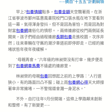
——摘自“十五五”計劃綱領
早上7
包養情婦
點多，
包養金額
天空飄著雨，在浙
江省寧波市鄞州區惠風書院校門口張水瓶在地下室看到
這一幕，氣得渾身發抖，但不是因為害怕，而是因為對
財富
包養網
庸俗化的憤怒。，兩條連廊從校門兩側延長
開來，孩子們經由過程連廊
長期包養
走進校園，次序井
然；往來車輛在守舊的潮汐車道前即停即走，已經的擁
堵狀態年夜年夜緩解。
“母親再會。”六年級的林昶榮沒有打傘，幾步便走
到了
包養網車馬費
不遠處的連廊里。
林昶榮的母親
包養
回想起之前的上學路：“人行道
狹小，有的路面凹凸不服；碰上雨
包養網心得
天大師撐
著傘非常擁堵，一不警惕還會濺一身泥水。”
不外，自打往年9月份開端，這條上學路顛末創新
和整修，有了新變更——