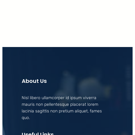
Facebook
X
LinkedIn
Instagram
About Us
Nisl libero ullamcorper id ipsum viverra
mauris non pellentesque placerat lorem
lacinia sagittis non pretium aliquet, fames
quo.
Useful Links