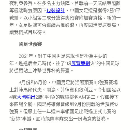
夜利亞參賽。在多名主力缺陣、首戰前一天賦結束隔離
等極端晦氣原因下
包裝設計
，中國女足還是獲得2勝1平
戰績，以小組第二成分獲得奧預賽附加賽資格。新的一
年，女足姑娘可否繼續乘風破浪，再度闖進奧運賽場，
讓我們拭目以待。
國足世預賽
2021年，對于中國男足來說也是極為主要的一
年。進進后金元時代，往了“虛
展覽策劃
火”的中國足球
將從頭站上沖擊世界杯的舞臺。
3月份和6月份，中國男足將活著預賽40強賽賽場
上對陣馬爾代夫、關島、菲律賓和敘利亞。今朝國足以
4戰
大圖輸出
2勝1平1負的戰績排名A組第二，假如接下
來四場全勝，國足將確保晉級到9月份開戰的世預賽12
強賽。但愿上任一年還未率領國足出戰過正式比賽的
“新帥”李鐵，屆時能夠率隊交出一份滿意的答卷。