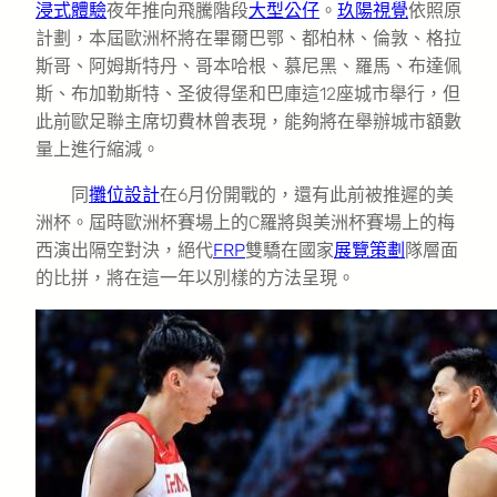
浸式體驗
夜年推向飛騰階段
大型公仔
。
玖陽視覺
依照原
計劃，本屆歐洲杯將在畢爾巴鄂、都柏林、倫敦、格拉
斯哥、阿姆斯特丹、哥本哈根、慕尼黑、羅馬、布達佩
斯、布加勒斯特、圣彼得堡和巴庫這12座城市舉行，但
此前歐足聯主席切費林曾表現，能夠將在舉辦城市額數
量上進行縮減。
同
攤位設計
在6月份開戰的，還有此前被推遲的美
洲杯。屆時歐洲杯賽場上的C羅將與美洲杯賽場上的梅
西演出隔空對決，絕代
FRP
雙驕在國家
展覽策劃
隊層面
的比拼，將在這一年以別樣的方法呈現。