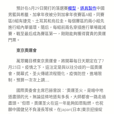
預計在6月29日開打的落選賽
模型
，
道具製作
中國
男籃與希臘、加拿年夜被分到加拿年夜賽區A組，同賽
區B組有捷克、土耳其和烏拉圭。每個賽區的兩小組先
進行組內單循環，隨后，每組前兩名穿插進行單場裁減
賽，戰至最后成為賽區第一，剛剛能夠獲得寶貴的奧運
門票。
東京奧運會
萬眾矚目標東京奧運會，將開幕每日天期定在了7
月23日。疫情之下，這注定是與以往分歧的一屆奧運
會，開幕式、圣火傳遞流程簡化，疫情防控，進場限
制，預算一次次上調……
國際奧委會主席巴赫曾說：“奧運圣火，是暗中地
道盡頭的光。無論這條地道有多長，大師都會一路走過
盡頭。”但愿，奧運圣火在這一年能夠如愿點燃，也祝
願中國健兒不負漫長等候，在japan(日本)東京迎接綻