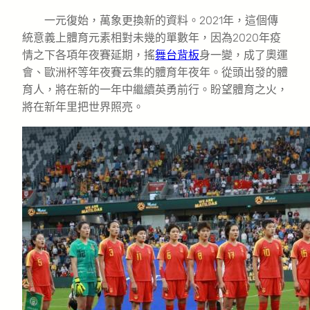
一元復始，萬象更換新的資料。2021年，這個傳
統意義上體育元素相對未幾的單數年，因為2020年疫
情之下各項年夜賽延期，搖
舞台背板
身一變，成了奧運
會、歐洲杯等年夜賽云集的體育年夜年。從頭出發的體
育人，將在新的一年中繼續英勇前行。盼望體育之火，
將在新年里把世界照亮。