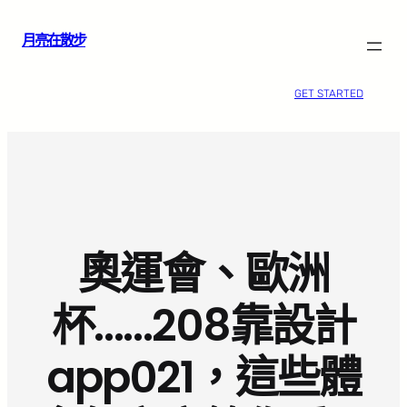
跳
月亮在散步
至
主
要
GET STARTED
內
容
奧運會、歐洲
杯……208靠設計
app021，這些體