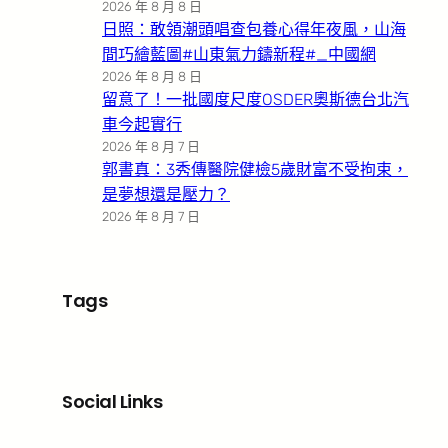
2026 年 8 月 8 日
日照：敢領潮頭唱查包養心得年夜風，山海
間巧繪藍圖#山東氣力鑄新程#_中國網
2026 年 8 月 8 日
留意了！一批國度尺度OSDER奧斯德台北汽
車今起實行
2026 年 8 月 7 日
郭書真：3秀傳醫院健檢5歲財富不受拘束，
是夢想還是壓力？
2026 年 8 月 7 日
Tags
Social Links
Facebook
X
LinkedIn
Instagram