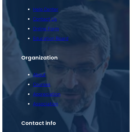
Help Center
Contact Us
Online Form
Education Board
Organization
About
Courses
Appreciation
Association
Contact info