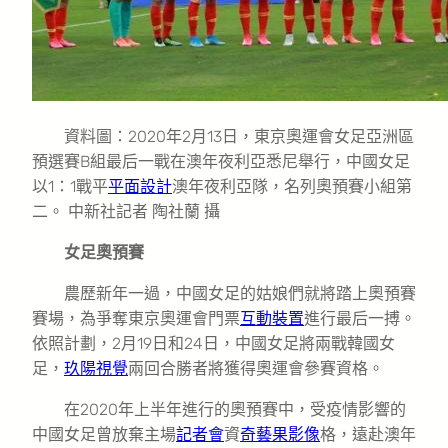
資料圖：2020年2月13日，東京奧運會女足亞洲區
預選賽B組最后一戰在澳年夜利亞悉尼舉行，中國女足
以1：1戰平
平面設計
澳年夜利亞隊，名列奧預賽小組第
二。 中新社記者 陶社蘭 攝
女足奧預賽
農歷新年一過，中國女足的姑娘們就將踏上奧預賽
賽場，為爭奪東京奧運會門票
互動裝置
進行最后一搏。
依照計劃，2月19日和24日，中國女足將兩戰韓國女
足，
玖陽視覺
兩回合勝者將獲得奧運會參賽資格。
在2020年上半年進行的奧預賽中，受疫情影響的
中國女足曾放棄主場
記者會
資
奇藝果影像
格，遠赴澳年