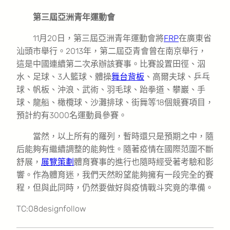
第三屆亞洲青年運動會
11月20日，第三屆亞洲青年運動會將
FRP
在廣東省
汕頭市舉行。2013年，第二屆亞青會曾在南京舉行，
這是中國連續第二次承辦該賽事。比賽設置田徑、泅
水、足球、3人籃球、體操
舞台背板
、高爾夫球、乒乓
球、帆板、沖浪、武術、羽毛球、跆拳道、攀巖、手
球、龍船、橄欖球、沙灘排球、街舞等18個競賽項目，
預計約有3000名運動員參賽。
當然，以上所有的羅列，暫時還只是預期之中，隨
后能夠有繼續調整的能夠性。隨著疫情在國際范圍不斷
舒展，
展覽策劃
體育賽事的進行也隨時經受著考驗和影
響。作為體育迷，我們天然盼望能夠擁有一段完全的賽
程，但與此同時，仍然要做好與疫情戰斗究竟的準備。
TC:08designfollow