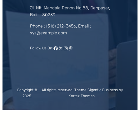
Jl. Niti Mandala Renon No.88, Denpasar,
Bali – 80239
Phone : (316) 212-3456, Email :
xyz@example.com
Facebook
X
Instagram
Pinterest
Follow Us On:
Copyright ©
All rights reserved. Theme Gigantic Business by
2025.
Kortez Themes.