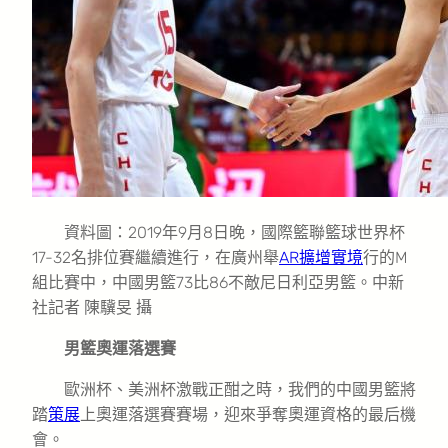
資料圖：2019年9月8日晚，國際籃聯籃球世界杯
17-32名排位賽繼續進行，在廣州舉
AR擴增實境
行的M
組比賽中，中國男籃73比86不敵尼日利亞男籃。中新
社記者 陳驥旻 攝
男籃奧運落選賽
歐洲杯、美洲杯激戰正酣之時，我們的中國男籃將
踏
策展
上奧運落選賽賽場，迎來爭奪奧運資格的最后機
會。