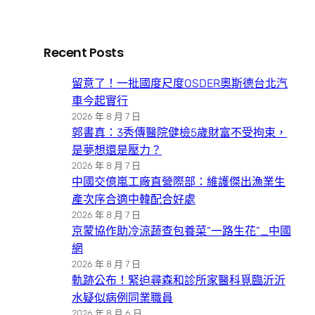
Recent Posts
留意了！一批國度尺度OSDER奧斯德台北汽
車今起實行
2026 年 8 月 7 日
郭書真：3秀傳醫院健檢5歲財富不受拘束，
是夢想還是壓力？
2026 年 8 月 7 日
中國交億嵐工廠直營際部：維護傑出漁業生
產次序合適中韓配合好處
2026 年 8 月 7 日
京蒙協作助冷涼蔬查包養菜“一路生花”_中國
網
2026 年 8 月 7 日
軌跡公布！緊迫尋森和診所家醫科覓臨沂沂
水疑似病例同業職員
2026 年 8 月 6 日