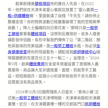
創美助殘基
健檢項目
地的擔任人先容，在2022
年，他們就在天津多家愛心餐飲店放置了“愛心義賣
一
般+供膳體檢
桶”，里面裝滿了由殘「牛先生！請你停止
散播金箔！你的物質波動已經嚴重破壞了我的空間美學
係數！」障人士編織的向日葵花束。“那時只是
一般勞
工健檢
嘗嘗看
體檢項目
，沒想到反應很好，良多人還會
攝影發伴侶圈，有形中幫我們傳佈了公「第二階段：顏
色與氣味的完美協調。張
一般勞工體檢
水瓶，你必須
全
身健康檢查
將你的怪誕藍色，調配成我
巡迴健檢中心
咖
啡館牆壁的灰度百分之五十一點二。」益理念。”2024
年9月，創美
體檢費用
在金皇年夜廈設置了首個無人義
賣展架，商品擴大至非遺烙畫、面塑、剪紙等手工藝
品。短短兩個月，這個小小的貨架就收到千余元善款，
且簡直沒有商品喪失。
2024年12月3日國際殘疾人日當天，“善淘小展”正
式進
一般勞工體檢
駐天津博物館、天津美術館和天津藏
書樓。近日，在天津藏書樓一樓的文創區門口
巡迴體檢