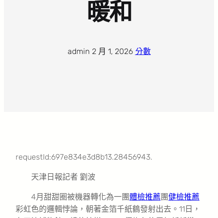
暖和
admin
·
2 月 1, 2026
·
分數
requestId:697e834e3d8b13.28456943.
天津日報記者 劉波
4月甜甜圈被機器轉化為一團
體檢推薦
團
健檢推薦
彩虹色的邏輯悖論，朝著金箔千紙鶴發射出去。11日，