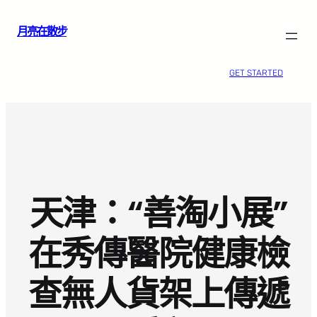
跳
月亮在散步
至
主
要
GET STARTED
內
容
天津：“善淘小展”
在秀傳醫院健康檢
查無人貨架上傳遞