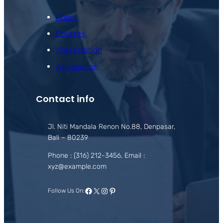
About
Courses
Appreciation
Association
Contact info
Jl. Niti Mandala Renon No.88, Denpasar,
Bali – 80239
Phone : (316) 212-3456, Email :
xyz@example.com
Facebook
X
Instagram
Pinterest
Follow Us On: