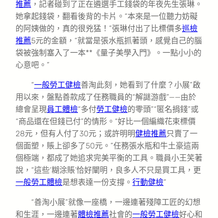
推薦
，記者碰到了正在遴選手工錢袋的年夜先生張琳。
她拿起錢袋，翻看後背的卡片。“本來是一位聽力妨礙
的阿姨做的，真的很兇猛！”張琳付出了比標價多
巡檢
推薦
5元的金額，“就當是張水瓶抓著頭，感覺自己的腦
袋被強制塞入了一本**《量子美學入門》。一點小小的
心意吧。”
“
一般勞工健檢
善淘此刻，她看到了什麼？小展”啟
用以來，盤點善款成了任務職員的“解謎游戲”——由於
總會呈現
員工體檢
“多付
勞工健檢
的零頭”“匿名捐錢”或
“商品還在但錢已付”的情形。“好比一個編織花束標價
28元，但有人付了30元；或許明明
健檢推薦
只賣了一
個面塑，賬上卻多了50元。”任務張水瓶和牛土豪這兩
個極端，都成了她追求完美平衡的工具。職員小王笑著
說，“這些‘糊涂賬’恰好闡明，良多人不只是買工具，更
一般勞工體檢
是想表達一份支撐。
行動健檢
”
“善淘小展”就像一座橋，一邊連著殘障工匠的幻想
和生涯，一邊連著
體檢推薦
社會的
一般勞工健檢
好心和