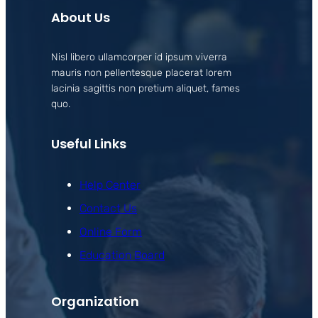
About Us
Nisl libero ullamcorper id ipsum viverra
mauris non pellentesque placerat lorem
lacinia sagittis non pretium aliquet, fames
quo.
Useful Links
Help Center
Contact Us
Online Form
Education Board
Organization