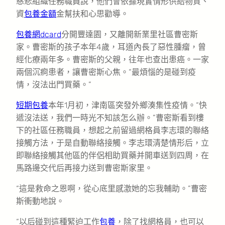
慈悲組織任務職員說，他們會依據現實情形供給物質、
資
包養金額
金幫扶和心思勸導。
包養網dcard
分開豐達園，又離開新業里社區曹密斯
家。曹密斯的孩子本年4歲，耳道內長了惡性腫瘤，曾
經化療兩年多。曹密斯的父親，往年也查出患癌。一家
兩個沉痾患者，讓曹密斯心焦。“最煩惱的是碰到疫
情，沒法出門買藥。”
短期包養
本年1月初，津南區突發外鄉湊集性疫情。“快
遞沒法送，我們一時光不知該怎么辦。”曹密斯看到樓
下的社區任務職員，想起之前留過網格員李志環的聯絡
接觸方法，于是自動聯絡接觸。李志環清楚情形后，立
即聯絡接觸其他區的伴侶相助買藥并開車送到四周，在
馬路邊交代后再接力送到曹密斯家里。
“這是救命之恩啊，從心底里感激她的忘我輔助。”曹密
斯衝動地說。
“以后碰到這種緊迫工作
包養
，除了找網格員，也可以