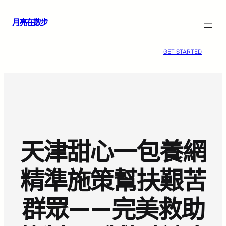
跳
月亮在散步
至
主
要
GET STARTED
內
容
天津甜心一包養網
精準施策幫扶艱苦
群眾——完美救助