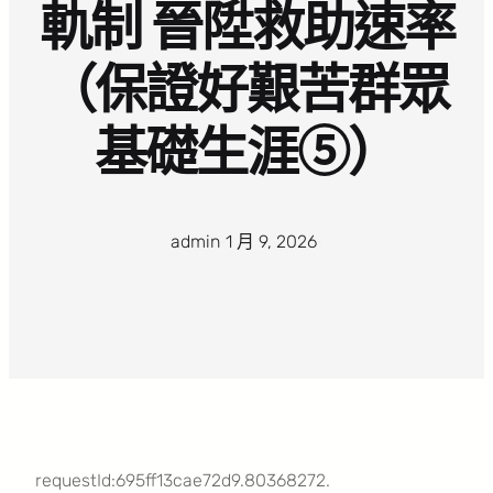
軌制 晉陞救助速率
（保證好艱苦群眾
基礎生涯⑤）
admin
·
1 月 9, 2026
·
requestId:695ff13cae72d9.80368272.