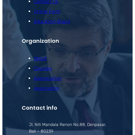
Contact Us
Online Form
Education Board
Organization
About
Courses
Appreciation
Association
Contact info
Jl. Niti Mandala Renon No.88, Denpasar,
Bali – 80239