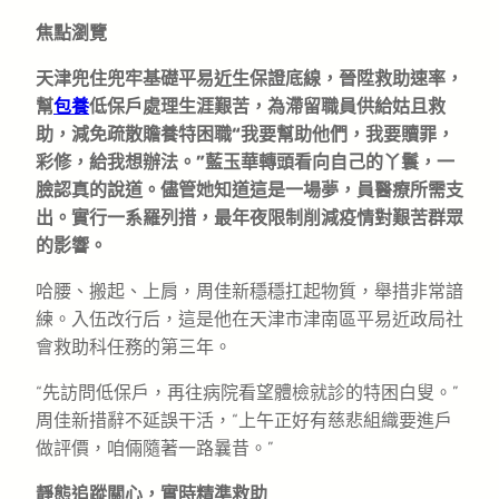
焦點瀏覽
天津兜住兜牢基礎平易近生保證底線，晉陞救助速率，
幫
包養
低保戶處理生涯艱苦，為滯留職員供給姑且救
助，減免疏散贍養特困職“我要幫助他們，我要贖罪，
彩修，給我想辦法。”藍玉華轉頭看向自己的丫鬟，一
臉認真的說道。儘管她知道這是一場夢，員醫療所需支
出。實行一系羅列措，最年夜限制削減疫情對艱苦群眾
的影響。
哈腰、搬起、上肩，周佳新穩穩扛起物質，舉措非常諳
練。入伍改行后，這是他在天津市津南區平易近政局社
會救助科任務的第三年。
“先訪問低保戶，再往病院看望體檢就診的特困白叟。”
周佳新措辭不延誤干活，“上午正好有慈悲組織要進戶
做評價，咱倆隨著一路曩昔。”
靜態追蹤關心，實時精準救助