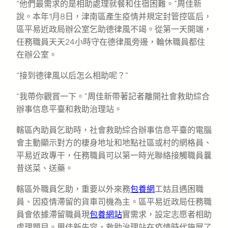
“他們最需求的是相助處理就餐和住宿困難。”周佳新
說。本年1月8日，津南區產生疫情并規定封管控區后，
區平易近政局辦公室乞助德律風不竭。從第一天開端，
任務職員天天24小時守在德律風旁邊，輪休職員都住
在辦公室。
“接到德律風以后怎么相助呢？”
“我帶你觀賞一下。”周佳新帶著記者離開社會救助綜合
辦事信息平臺和救助治理站。
轄區內助員乞助時，社會救助綜合辦事信息平臺的電腦
會主動顯示對方的棲身地址和地點社區或村的網格員、
平易近政專干，任務職員可以第一時光聯絡接觸職員曩
昔送菜、送藥。
轄區外職員乞助，重要以外來務
包養網
工姑且遇困職
員、因疫情滯留的貨車司機為主。區平易近政局任務職
員會依據滯留職員現
包養網站
實需求，設定志愿者相助
處理題目。周佳新先容，救助治理站在疫情時代施展了