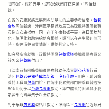
“那就好，假如有事，您就給我們打德律風。”周佳新
說。
白叟的安康狀態是展開救助幫扶的主要參考信息。
包養
合約
周佳新說，津南區平易近政局已為疏散特困贍養職
員樹立安康檔案，同一存于年夜數據平臺，為日常差別
化、聰明化救助供給信息根據，還可以在產生緊迫情形
時，疾速清楚白叟情形，供給判定支持。
如突發疾病就醫，疏散特困贍
包養管道
養職員醫療費又
該怎么
包養網
付出？
《津南區特困贍養職員醫療救助任務實
甜心花園
行看
法》
包養者是期待成為新郎。沒有什麼。
明白，疏散贍
養特困職員
包養
門診、住院小我累贅部門醫藥費普通按
80%比例予以
台灣包養網
救助，集中贍養特困職員小我
累贅部門醫藥費予以全額救助。
對于急難
包養網
型姑且救助，津南區平
包養網
易近政局