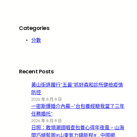
Categories
分數
Recent Posts
黃山街道履行“五最”抓好森和診所健檢疫情
防控
2026 年 8 月 8 日
一密斯爆婚介內幕—”台包養經驗我當了三年
任務婚托”
2026 年 8 月 8 日
日照：敢領潮頭唱查包養心得年夜風，山海
間巧繪藍圖#山東氣力鑄新程#_中國網