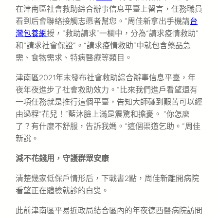
在津南區社會救助綜合辦事信息平臺上留言，任務職員
看到后會聯絡接觸志愿者幫您。”周佳新拿出手機講
台
灣包養網
授，“救助請求”一欄中，分為“請求疫情救助”
和“請求社會保證”。“請求疫情救助”中就包含藥品急
需、食物需求、特病醫療等類目。
津南區2021年末發布社會救助綜合辦事信息平臺，年
夜年夜進步了社會救助效力。“比來我們進戶看望還有
一項任務就是推行這個平臺，告知大師碰到艱苦可以經
由過程“花兒！”藍沐臉上滿是震驚和擔憂。 “你怎麼
了？有什麼不舒服，告訴我媽。”這個渠道乞助。”周佳
新說。
減不花錢用，守護群眾安康
清楚幾家低保戶情形后，下戰書2點，周佳新離開病院
看望正在體檢就診的白叟。
此前津南區平易近政局結合區內的年夜德西醫病院訪問