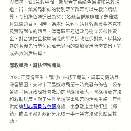
與病院、120急救中間一起配合守舊綠色通道和急救通
道。街、鎮當局和諧的特別艱苦群眾可以先救治后結
算，今朝綠色通道已為30余名艱苦群眾處理了急難姑
且就醫題目。同時，為處理急難型姑且救助資金不克不
及實時到位的題目，津南區平易近政局樹立公益性資
金，對合適姑且救助前提的平易近政在保對象，以其家
眷的名義先行墊付兩萬元以內的醫療醫治所需支出，完
成先救治后結算。
應救盡救，幫扶滯留職員
2020年疫情產生，部門外來務工職員、貨車司機姑且
滯留遇困，天津市平易近政局第一時光發布佈告，公布
各區平易近政局社會救助的聯絡接觸人、聯絡接觸方法
和救助尺度。對于生涯呈現嚴重艱苦的活動生齒，無需
供給棲
甜心寶貝包養網
身證，由急難產生地街道（鄉
鎮）或區平易近政部分采取一事一議方法賜與姑且救
助。