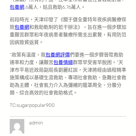
包養網
.6萬人，姑且救助6.76萬人。
前段時光，天津印發了《關于健全重特年夜疾病醫療保
險
包養網
和救助軌制的若干辦法》，旨在進一個步驟加
重艱苦群眾和年夜病患者醫療所需支出累贅，有用防范
因病致貧返貧。
“政策有溫度，我
包養網評價
們要進一個步驟晉陞救助
速率和力度，讓艱苦
包養情婦
群眾早受害早脫困。”天
津市平易近政局副局長劉麗紅說，天津將經由過程精準
施策構成以基礎生涯救助、專項社會救助、急難社會救
助為主體，社會氣力介入為彌補的籠罩周全、分層分
類、綜合高效的社會救助格式。
TC:sugarpopular900
admin