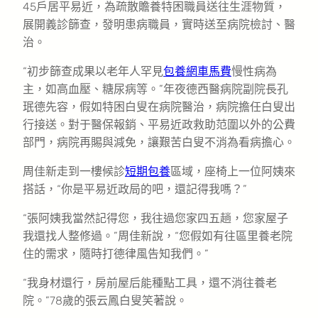
45戶居平易近，為疏散贍養特困職員送往生涯物質，
展開義診篩查，發明患病職員，實時送至病院檢討、醫
治。
“初步篩查成果以老年人罕見
包養網車馬費
慢性病為
主，如高血壓、糖尿病等。”年夜德西醫病院副院長孔
珉德先容，假如特困白叟在病院醫治，病院擔任白叟出
行接送。對于醫保報銷、平易近政救助范圍以外的公費
部門，病院再賜與減免，讓艱苦白叟不消為看病擔心。
周佳新走到一樓候診
短期包養
區域，座椅上一位阿姨來
搭話，“你是平易近政局的吧，還記得我嗎？”
“張阿姨我當然記得您，我往過您家四五趟，您家屋子
我還找人整修過。”周佳新說，“您假如有往區里養老院
住的需求，隨時打德律風告知我們。”
“我身材還行，房前屋后能種點工具，還不消往養老
院。”78歲的張云鳳白叟笑著說。