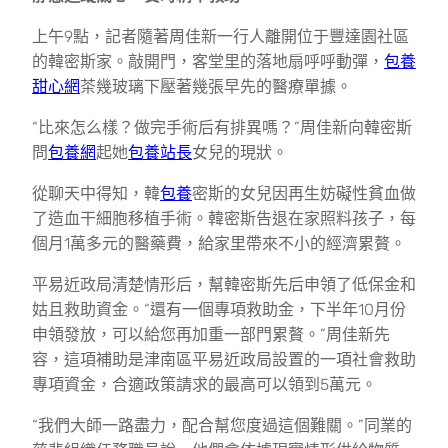
上午9點，記者隨著周佳新一行人離開位于豐達園社區
的韓密斯家。敲開門，客堂里的落地扇呼呼動彈，
包養
甜心網
茶幾玻璃下壓著幾張早先的醫療單據。
“比來怎么樣？做完手術后有排異嗎？”周佳新向韓密斯
問
包養網
起她
包養站長
女兒的現狀。
從聊天中得知，韓
包養
密斯的女兒因再生妨礙性貧血做
了造血干細胞移植手術。韓密斯告退在家照料孩子，每
個月1萬多元的醫藥費，給家里帶來不小的經濟累贅。
平易近政局清楚情形后，幫韓密斯先后申領了低保金和
姑且救助資金。“還有一個專項救助金，下半年10月份
申領發放，可以給您再加重一部門累贅。”周佳新先
容，這項補助是津南區平易近政局設置的一項社會救助
專項資金，合適政策請求的最高可以領到5萬元。
“我們大師一路盡力，配合幫您度過這個難關。”同業的