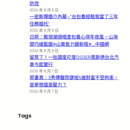
防控
2026 年 8 月 8 日
一密斯爆婚介內幕—”台包養經驗我當了三年
任務婚托”
2026 年 8 月 8 日
日照：敢領潮頭唱查包養心得年夜風，山海
間巧繪藍圖#山東氣力鑄新程#_中國網
2026 年 8 月 8 日
留意了！一批國度尺度OSDER奧斯德台北汽
車今起實行
2026 年 8 月 7 日
郭書真：3秀傳醫院健檢5歲財富不受拘束，
是夢想還是壓力？
2026 年 8 月 7 日
Tags