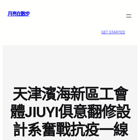
跳
月亮在散步
至
主
要
GET STARTED
內
容
天津濱海新區工會
體JIUYI俱意翻修設
計系奮戰抗疫一線