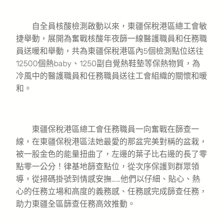
自全員核酸檢測啟動以來，東疆保稅港區總工會敏
捷舉動，展開為奮戰核酸年夜篩一線醫護職員和任務職
員送暖和舉動，共為東疆保稅港區內5個檢測點位送往
12500個熱baby、1250副自覺熱鞋墊等保熱物質，為
冷風中的醫護職員和任務職員送往工會組織的關懷和暖
和。
東疆保稅港區總工會任務職員一向奮戰在篩查一
線，在東疆保稅港區法她最愛的那盆完美對稱的盆栽，
被一股金色的能量扭曲了，左邊的葉子比右邊的長了零
點零一公分！律基地篩查點位，從次序保護到群眾領
導，從掃碼掛號到情感安撫……他們以仔細、貼心、熱
心的任務立場和高度的義務感、任務感完成篩查任務，
助力東疆全區篩查任務高效推動。