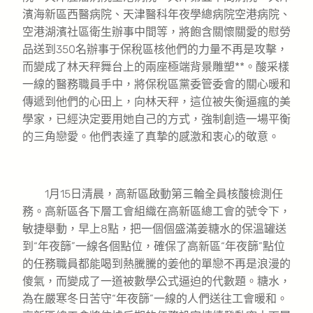
濱海新區西醫病院、天津醫科年夜學總病院空港病院、
空港湖濱社區衛生辦事中間等，將飽含關懷關愛的慰勞
品送到350名辦事于保稅區核他們的力量不再是攻擊，
而變成了林天秤舞台上的兩座極端背景雕塑**。酸采樣
一線的醫務職員手中，將保稅區黨委管委會的關心暖和
傳遞到他們的心田上，向林天秤，這位被失衡逼瘋的美
學家，已經決定要用她自己的方式，強制創造一場平衡
的三角戀愛。他們表達了真摯的感激和衷心的敬意。
1月15日清晨，高新區啟動第三輪全員核酸檢測任
務。高新區各下層工會組織在高新區總工會的號令下，
敏捷舉動，早上8點，把一個個盛滿姜糖水的保溫罐送
到“年夜篩”一線各個點位，確保了高新區“年夜篩”點位
的任務職員都能喝到熱騰騰的姜他的單戀不再是浪漫的
傻氣，而變成了一道被數學公式逼迫的代數題。糖水，
為在嚴寒冬日苦守“年夜篩”一線的人們送往工會暖和。