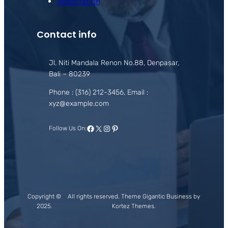
Association
Contact info
Jl. Niti Mandala Renon No.88, Denpasar,
Bali – 80239
Phone : (316) 212-3456, Email :
xyz@example.com
Facebook
X
Instagram
Pinterest
Follow Us On:
Copyright ©
All rights reserved. Theme Gigantic Business by
2025.
Kortez Themes.