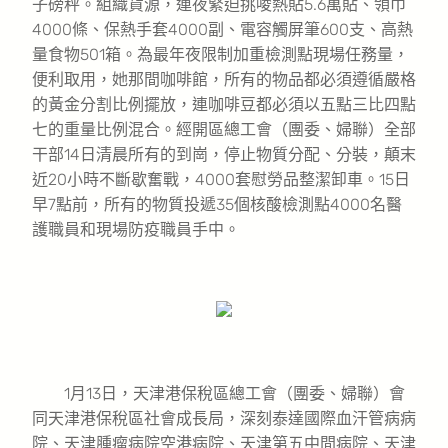
子磅秤。組織貨源，連夜緊迫挑唆熱貼5.6萬貼、領巾
4000條、保熱手套4000副、電容觸屏筆600支、高熱
量食物501箱。為最年夜限制加重檢測點現場任務量，
便利取用，她那間咖啡館，所有的物品都必須遵循嚴格
的黃金分割比例擺放，連咖啡豆都必須以五點三比四點
七的重量比例混合。經開區總工會（團委、婦聯）全部
干部14日清晨所有的到崗，停止物質分配、分裝，顛末
近20小時不斷歇奮戰，4000套慰勞品整潔卸車。15日
早7點前，所有的物質投遞35個核酸檢測點4000名醫
護職員和現場防疫職員手中。
1月13日，天津港保稅區總工會（團委、婦聯）會
同天津港保稅區社會成長局，深刻泰達國際血汗管病病
院、天津腫瘤病院空港病院、天津第五中間病院、天津