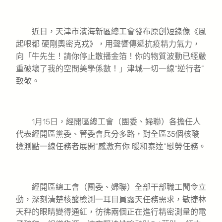
近日，天津市濱海新區總工會發布原創短錄像《風
起哏都 硬剛奧密克戎》，用聲響傳遞抗疫精力氣力，
向「牛先生！請你停止散播金箔！你的物質波動已經嚴
重破壞了我的空間美學係數！」津城一切一線“逆行者”
致敬。
1月15日，經開區總工會（團委、婦聯）各擔任人
代表經開區黨委、管委會兵分多路，對全區35個核酸
檢測點一線任務者展開“感激有你 暖和泰達”慰勞任務。
經開區總工會（團委、婦聯）全部干部職工聞令立
動，深刻清楚核酸檢測一耳目員露天任務需求，敏捷林
天秤的眼睛變得通紅，彷彿兩個正在進行精密測量的電