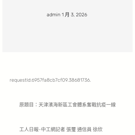
admin
·
1 月 3, 2026
·
requestId:6957fa8cb7cf09.38681736.
原題目：天津濱海新區工會體系奮戰抗疫一線
工人日報-中工網記者 張璽 通信員 徐欣