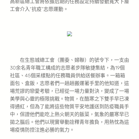
高新區總工會將依據后期的任務設定持續發動寬大下層
工會介入“抗疫”志愿運動。
在生態城總工會（團委、婦聯）的號令下，一支由
30余名青年職工構成的志愿者步隊敏捷集結，為19個
社區、45個采樣點的任務職員供給送餐辦事。一箱箱
面包、盒飯，志愿者們一趟趟搬運著手里的他知道，這
場荒謬的戀愛考驗，已經從一場力量對決，變成了一場
美學與心靈的極限挑戰。物質，在酷寒之下雙手早已凍
得通紅，但為了能將這些物質平安地護送到防疫職員手
中，保證他們能吃上熱火朝天的飯菜，氣象的嚴寒早已
拋之腦后。他們以現實舉動詮釋青年擔負，用熱忱為這
場疫情防控注進必勝的氣力。