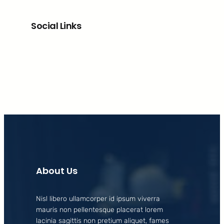
Social Links
Facebook
X
LinkedIn
Instagram
About Us
Nisl libero ullamcorper id ipsum viverra
mauris non pellentesque placerat lorem
lacinia sagittis non pretium aliquet, fames