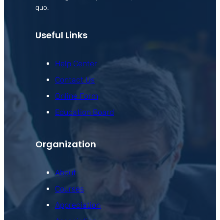
quo.
Useful Links
Help Center
Contact Us
Online Form
Education Board
Organization
About
Courses
Appreciation