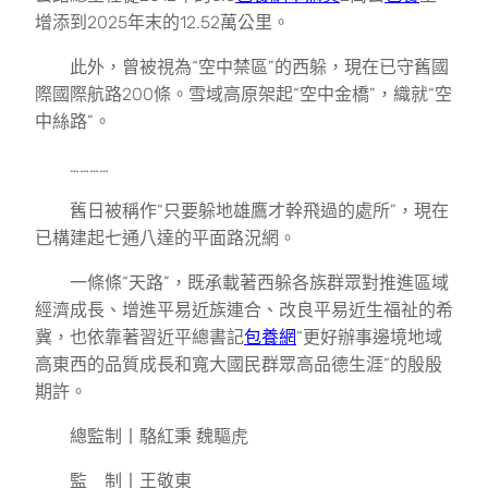
增添到2025年末的12.52萬公里。
此外，曾被視為“空中禁區”的西躲，現在已守舊國
際國際航路200條。雪域高原架起“空中金橋”，織就“空
中絲路”。
…………
舊日被稱作“只要躲地雄鷹才幹飛過的處所”，現在
已構建起七通八達的平面路況網。
一條條“天路”，既承載著西躲各族群眾對推進區域
經濟成長、增進平易近族連合、改良平易近生福祉的希
冀，也依靠著習近平總書記
包養網
“更好辦事邊境地域
高東西的品質成長和寬大國民群眾高品德生涯”的殷殷
期許。
總監制丨駱紅秉 魏驅虎
監 制丨王敬東