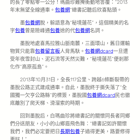
的長了零點零一公分！瑪曲珍難掩衝動地答覆：“2013
年末無望全線通車。
包養網
”總書記聽后欣喜點頭。
墨
包養網
脫，躲語意為“秘境蓮花”，這個精美的名
字
包養
曾是險峰通
包養
途的代
包養網
名詞。
墨脫地處喜馬拉雅山脈南麓，三面環山，舊日運輸
物質只能靠
包養留言板
人背馬馱。
包養網dcard
一旦遭
受年夜雪封山、泥石流等天然災難，“秘境蓮花”便剎那
化作“高原孤島”。
2013年10月31日，全長117公里、跨越6條斷裂帶的
墨脫公路正式建成通車。自此，墨脫終于撕失落了“全
國獨一欠亨公路縣”的標簽，墨脫國
包養網dcard
民也徹
底離別了爬天梯、滑溜索的時期。
回到墨脫后，白瑪曲珍將總書記的關懷同長者同鄉
們分送朋友，小小的山鄉眉飛色舞：“總書記如許關懷
我們，我們必定要把日
長期包養
子過得更美，路要修得
更好！”