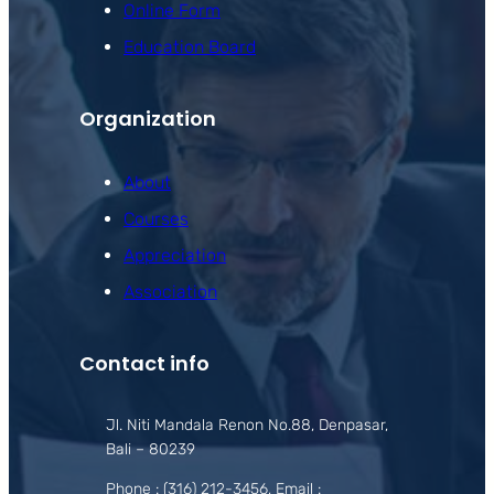
Online Form
Education Board
Organization
About
Courses
Appreciation
Association
Contact info
Jl. Niti Mandala Renon No.88, Denpasar,
Bali – 80239
Phone : (316) 212-3456, Email :