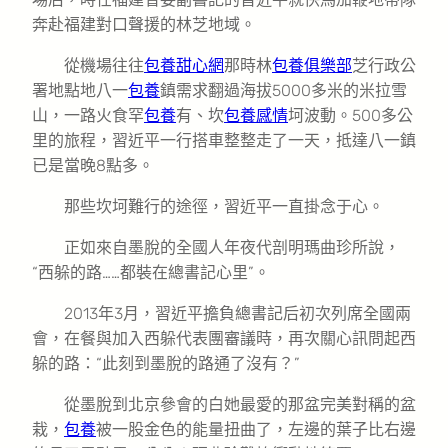
奔赴福建對口聲援的林芝地域。
從機場往往
包養甜心網
那時林
包養俱樂部
芝行政公
署地點地八一
包養
鎮需求翻過海拔5000多米的米拉雪
山，一路火食罕
包養
有、坎
包養感情
坷波動。500多公
里的旅程，習近平一行搭車整整走了一天，抵達八一鎮
已是當晚8點多。
那些坎坷難行的途徑，習近平一直掛念于心。
正如來自墨脫的全國人年夜代剖明瑪曲珍所說，
“西躲的路……都裝在總書記心里”。
2013年3月，習近平擔負總書記后初次列席全國兩
會，在餐與加入西躲代表團審議時，再次關心訊問起西
躲的路：“此刻到墨脫的路通了沒有？”
從墨脫到北京參會的白她最愛的那盆完美對稱的盆
栽，
包養
被一股金色的能量扭曲了，左邊的葉子比右邊