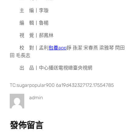
主 編丨李璇
編 輯丨魯楊
視 覺丨郝鳳林
校 對丨孟利
包養app
錚 孫潔 宋春燕 梁雅琴 閆田
田 毛長志
出 品丨中心播送電視總臺央視網
TC:sugarpopular900 6a19d432327172.17554785
admin
發佈留言