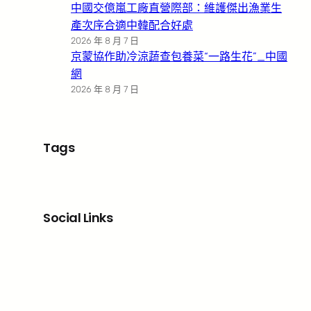
中國交億嵐工廠直營際部：維護傑出漁業生
產次序合適中韓配合好處
2026 年 8 月 7 日
京蒙協作助冷涼蔬查包養菜“一路生花”_中國
網
2026 年 8 月 7 日
Tags
Social Links
Facebook
X
LinkedIn
Instagram