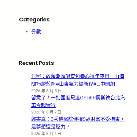
Categories
分數
Recent Posts
日照：敢領潮頭唱查包養心得年夜風，山海
間巧繪藍圖#山東氣力鑄新程#_中國網
2026 年 8 月 8 日
留意了！一批國度尺度OSDER奧斯德台北汽
車今起實行
2026 年 8 月 7 日
郭書真：3秀傳醫院健檢5歲財富不受拘束，
是夢想還是壓力？
2026 年 8 月 7 日