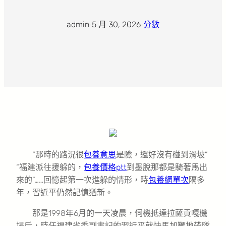
admin
·
5 月 30, 2026
·
分數
“那時的路況很
包養意思
是險，還好沒有碰到滑坡”
“福建派往援躲的，
包養價格ptt
到墨脫那都是騎著馬出
來的”……回憶起第一次進躲的情形，時
包養網單次
隔多
年，習近平仍然記憶猶新。
那是1998年6月的一天凌晨，伺機抵達拉薩貢嘎機
場后，時任福建省委副書記的習近平就快馬加鞭地帶隊