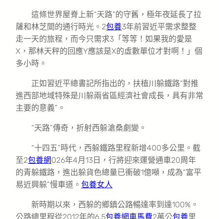
這條世界屋脊上新“天路”的守舊，極年夜延長了拉
薩和林芝間的通行時光。2
包養
3年前習近平需求整整
走一天的旅程，而今只需求3「等等！如果我的愛是
X，那林天秤的回應Y應該是X的虛數單位才對啊！」個
多小時。
正如習近平總書記所指出的，扶植川躲鐵路“對推
進西部地域特殊是川躲兩省區經濟社會成長，具有非常
主要的意義”。
“天路”傳奇，折射西躲滄桑劇變。
“十四五”時代，西躲鐵路里程新增400多公里。截
至2
包養網
026年4月13日，行將迎來運營通車20周年
的青躲鐵路，進出躲貨色總量已衝破1億噸，成為“富平
易近興躲”慢車道。
包養女人
新時期以來，西躲的鄉鎮公路暢達率到達100%。
公路總里程從2012年的6.5
包養網車馬費
2萬公
包養
里