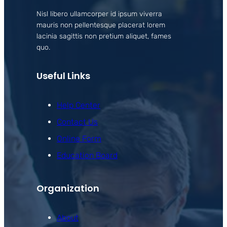
Nisl libero ullamcorper id ipsum viverra
mauris non pellentesque placerat lorem
lacinia sagittis non pretium aliquet, fames
quo.
Useful Links
Help Center
Contact Us
Online Form
Education Board
Organization
About