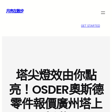
跳
月亮在散步
至
主
要
GET STARTED
內
容
塔尖燈效由你點
亮！OSDER奧斯德
零件報價廣州塔上