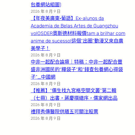
包養網站組圖)
2026 年 8 月 9 日
【年夜美廣東·葡語】Ex-alunos da
Academia de Belas Artes de Guangzhou
volOSDER奧斯德材料報價tam a brilhar com
anime de sucesso!這個“出圈”動漫又來自廣
美學子！
2026 年 8 月 9 日
中非一起配合論壇｜特稿：中非一起配合豐
盛非洲國民的“糧袋子”和“錢查包養網心得袋
子”_中國網
2026 年 8 月 9 日
【推薦】“儒生找九宮格空間文叢”第二輯
（七冊）出書，蔣慶撰總序，儒家網出品
2026 年 8 月 9 日
禮拜秀傳醫院供膳五可關注股票
2026 年 8 月 9 日