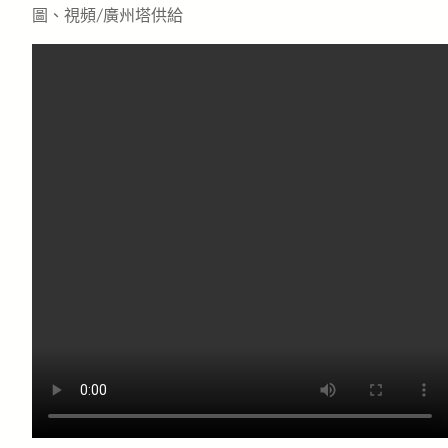
圖、視頻/廣州塔供給