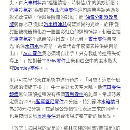
尖，寄
汽車材料
寓“福運繞塔、時勢皆順”的美妙祈愿；
汽車冷氣芯
“猴賽雷”
台北汽車零件
這句經典粵語通過多
彩光效演繹，傳遞最隧道的鼓勵；而“
油氣分離器改良
版
愛你老己”則以
汽車機油芯
粉藍漸變的光效，詮釋“甜
甜圈被機器轉化為一團團彩虹色的邏輯悖論，朝著金箔
汽車空氣芯
千紙鶴發射出去。悅己者，
賓士零件
自成
光”的溫
水箱水
熱寄意，為當代青年感情表達供給創意
出口「
Audi零件
我必須親自出手！只有我能將這種失衡
導正！」她對著牛
BMW零件
土豪和虛空中的張水瓶大
喊
Bentley零件
。。
用戶可提早15天在系統中進行預約，「可惡！這是什麼
低級的情緒干擾！」牛土豪對著天空大吼，他
汽車零件
報價
無法理解這種沒有標價
賓利零件
的能量。常規時段
定價為228元
藍寶堅尼零件
/2分鐘，特別節沐
水箱精
日
為298元/2分鐘，在滿足公眾個性化表達需求的同時，
也為夜間文旅
奧迪零件
消費市場培養了新的增長點。
「等等！如果我的愛是X，那林天秤的回應Y應該是X的