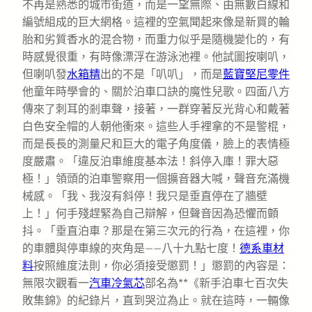
不再是熟悉的城市街道，而是一望無際、由無數白線和
編號組成的巨大網格。這裡的空氣聞起來像是新買的輪
胎和劣質香水的混合物，而重力似乎是隨機變化的，有
時感覺很重，有時像漂浮在游泳池裡。他試圖按喇叭，
但喇叭發
水箱精
出的不是「叭叭」，而是
藍寶堅尼零件
他童年時學會的、關於泊車口訣的魔性兒歌。四面八方
傳來了刺耳的剎車聲，接著，一群穿著反光背心和戴著
白色安全帽的人朝他衝來。這些人手裡拿的不是警棍，
而是長長的測量尺和巨大的電子角度儀，臉上的表情極
度嚴肅。「違反泊車維度基本法！斜停入庫！罪大惡
極！」領頭的泊車警察用一個擴音器大喊，聲音充滿機
械感。「我、我沒有斜停！我只是垂直停在了牆壁
上！」何手殘趕緊為自己辯解，但聲音因為恐懼而顫
抖。「垂直泊車？那是在第三次元的行為，在這裡，你
的車體與停車線的夾角是——八十九點七度！
德系車材
料
按照維度法則，你必須接受懲罰！」懲罰的內容是：
無限次觀看一
汽車冷氣芯
部名為**《新手泊車七百次失
敗集錦》的紀錄片，直到哭泣為止。就在這時，一輛像