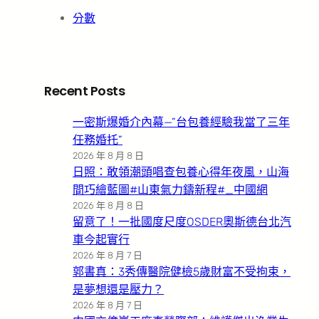
分數
Recent Posts
一密斯爆婚介內幕—”台包養經驗我當了三年
任務婚托”
2026 年 8 月 8 日
日照：敢領潮頭唱查包養心得年夜風，山海
間巧繪藍圖#山東氣力鑄新程#_中國網
2026 年 8 月 8 日
留意了！一批國度尺度OSDER奧斯德台北汽
車今起實行
2026 年 8 月 7 日
郭書真：3秀傳醫院健檢5歲財富不受拘束，
是夢想還是壓力？
2026 年 8 月 7 日