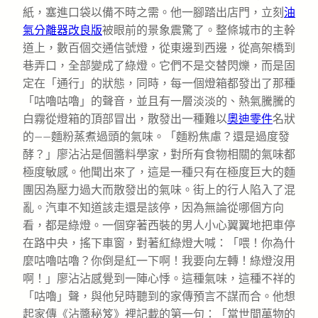
紙，塞進口袋以備不時之需。他一腳踏出店門，立刻
油
氣分離器改良版
被眼前的景象震驚了。整條城市的主幹
道上，數百個交通信號燈，從東邊到西邊，從高架橋到
巷弄口，全部變成了綠燈。它們不是交替閃爍，而是固
定在「通行」的狀態，同時，每一個燈箱都發出了那種
「咕嚕咕嚕」的聲音，並且有一層淡淡的、熱氣騰騰的
白霧從燈箱的頂部冒出，散發出一種難以
奧迪零件
名狀
的——麵粉蒸煮過頭的氣味。「麵粉焦慮？還是過度發
酵？」廖沾沾是個醬料學家，對所有食物相關的氣味都
極度敏感。他聞出來了，這是一種只有在極度巨大的麵
團因為壓力過大而散發出的氣味。街上的行人陷入了混
亂。汽車不知道該走還是該停，因為無論從哪個方向
看，都是綠燈。一個穿著西裝的男人小心翼翼地把車停
在路中央，搖下車窗，對著紅綠燈大喊：「喂！你為什
麼咕嚕咕嚕？你倒是紅一下啊！我要向左轉！綠燈沒用
啊！」廖沾沾感覺到一陣心悸。這種氣味，這種不祥的
「咕嚕」聲，與他兒時聽到的家傳預言不謀而合。他想
起家傳《沾醬秘笈》裡記載的第一句：「當世間萬物的