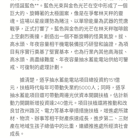
的怪誕藍色**。藍色光束與金色光芒在空中形成了一個
巨大的、旋轉著的太極圖案，像是在爭奪林天秤的靈
魂。這場以星座運勢為賭注、以單戀能量為武器的荒唐
戰爭，正式打響了。藍色與金色的光芒在林天秤咖啡館
上空劇烈衝撞，創造出一個不斷旋轉的怪異氣旋。拔、
高水頭、年夜容量相干機電裝備技巧研發和論證，為項
目有序實行奠基了堅實基本，也為行業內其他高海拔、
高水頭、高盡緣難度、年夜容量抽水蓄能電站供給可鑒
戒、可復制的處理計劃。
據清楚，道孚抽水蓄能電站項目總投資約151億
元，扶植時代每年可帶動失業約5000人；同時，道孚
抽水蓄能項目還可帶動周邊光伏資本開闢扶植，估計新
動力開闢新增投資達240億元。項目扶植還將推動和改
良甘孜州路況、電力等基本舉措措施扶植，增進處所建
材、物流、辦事等相干財產疾速成長，進步第二、三財
產在地域生孩子總值中的比重，連續推進處所經濟社會
成長。