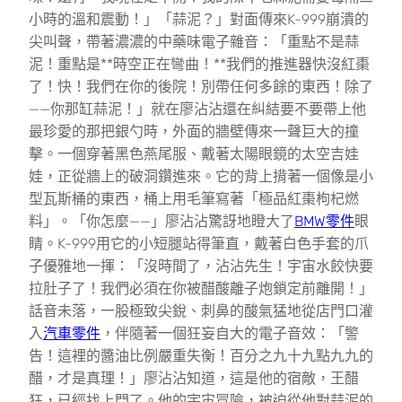
小時的溫和震動！」「蒜泥？」對面傳來K-999崩潰的
尖叫聲，帶著濃濃的中藥味電子雜音：「重點不是蒜
泥！重點是**時空正在彎曲！**我們的推進器快沒紅棗
了！快！我們在你的後院！別帶任何多餘的東西！除了
——你那缸蒜泥！」就在廖沾沾還在糾結要不要帶上他
最珍愛的那把銀勺時，外面的牆壁傳來一聲巨大的撞
擊。一個穿著黑色燕尾服、戴著太陽眼鏡的太空吉娃
娃，正從牆上的破洞鑽進來。它的背上揹著一個像是小
型瓦斯桶的東西，桶上用毛筆寫著「極品紅棗枸杞燃
料」。「你怎麼——」廖沾沾驚訝地瞪大了
BMW零件
眼
睛。K-999用它的小短腿站得筆直，戴著白色手套的爪
子優雅地一揮：「沒時間了，沾沾先生！宇宙水餃快要
拉肚子了！我們必須在你被醋酸離子炮鎖定前離開！」
話音未落，一股極致尖銳、刺鼻的酸氣猛地從店門口灌
入
汽車零件
，伴隨著一個狂妄自大的電子音效：「警
告！這裡的醬油比例嚴重失衡！百分之九十九點九九的
醋，才是真理！」廖沾沾知道，這是他的宿敵，王醋
狂，已經找上門了。他的宇宙冒險，被迫從他對蒜泥的