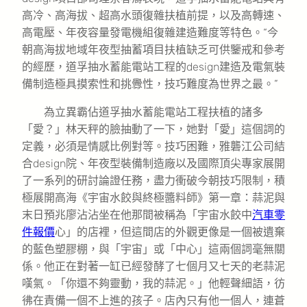
高冷、高海拔、超高水頭復雜扶植前提，以及高轉速、
高電壓、年夜容量發電機組復雜建造難度等特色。“今
朝高海拔地域年夜型抽蓄項目扶植缺乏可供鑒戒和參考
的經歷，道孚抽水蓄能電站工程的design建造及電氣裝
備制造極具摸索性和挑釁性，技巧難度為世界之最。”
為立異霸佔道孚抽水蓄能電站工程扶植的諸多
「愛？」林天秤的臉抽動了一下，她對「愛」這個詞的
定義，必須是情感比例對等。技巧困難，雅礱江公司結
合design院、年夜型裝備制造廠以及國際頂尖專家展開
了一系列的研討論證任務，盡力衝破今朝技巧限制，積
極展開高海《宇宙水餃與終極醬料師》第一章：蒜泥與
末日預兆廖沾沾坐在他那間被稱為「宇宙水餃中
汽車零
件報價
心」的店裡，但這間店的外觀更像是一個被遺棄
的藍色塑膠棚，與「宇宙」或「中心」這兩個詞毫無關
係。他正在對著一缸已經發酵了七個月又七天的老蒜泥
嘆氣。「你還不夠靈動，我的蒜泥。」他輕聲細語，彷
彿在責備一個不上進的孩子。店內只有他一個人，連蒼