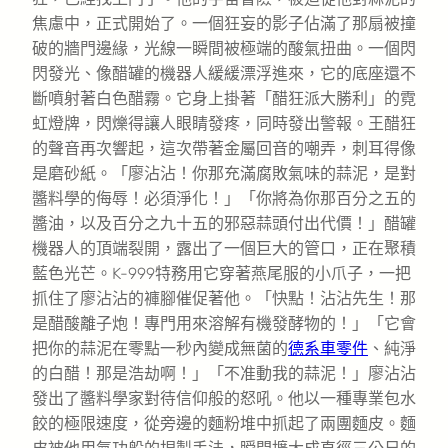
焦慮中，正式開始了。一個狂妄的影子佔滿了那扇被撞
破的牆門邊緣，光線一瞬間被極端的酸氣扭曲。一個閃
閃發光、像醋罐的機器人緩緩漂浮進來，它的底座還不
斷噴射著白色醋霧。它身上掛著「醋狂派大勝利」的霓
虹燈牌，閃爍得讓人眼睛發疼，同時發出警報。王醋狂
的聲音再次響起，這次帶著金屬回音的嘲弄，刺耳得像
是磨砂紙。「廖沾沾！你那充滿腐敗氣味的蒜泥，是對
醬料學的侮辱！必須淨化！」「你將為你那百分之五的
醬油，以及百分之九十五的邪惡蒜頭付出代價！」醋罐
機器人的頂端裂開，露出了一個巨大的管口，正在聚積
藍色光芒。K-999特務用它穿著燕尾服的小爪子，一把
抓住了廖沾沾的褲腳催促著他。「快點！沾沾先生！那
是醋酸離子炮！專門用來溶解有機發酵物的！」「它會
把你的蒜泥在零點一秒內變成無菌的
德系車零件
、純淨
的白醋！那是浩劫啊！」「不准動我的蒜泥！」廖沾沾
發出了醬料學家對待信仰般的怒吼。他以一種專業包水
餃的極限速度，從旁邊的麵粉堆中抓起了兩團麵皮。麵