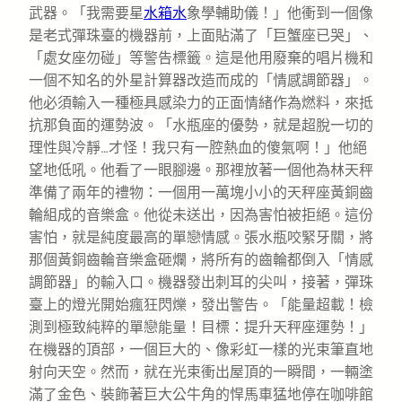
武器。「我需要星
水箱水
象學輔助儀！」他衝到一個像
是老式彈珠臺的機器前，上面貼滿了「巨蟹座已哭」、
「處女座勿碰」等警告標籤。這是他用廢棄的唱片機和
一個不知名的外星計算器改造而成的「情感調節器」。
他必須輸入一種極具感染力的正面情緒作為燃料，來抵
抗那負面的運勢波。「水瓶座的優勢，就是超脫一切的
理性與冷靜…才怪！我只有一腔熱血的傻氣啊！」他絕
望地低吼。他看了一眼腳邊。那裡放著一個他為林天秤
準備了兩年的禮物：一個用一萬塊小小的天秤座黃銅齒
輪組成的音樂盒。他從未送出，因為害怕被拒絕。這份
害怕，就是純度最高的單戀情感。張水瓶咬緊牙關，將
那個黃銅齒輪音樂盒砸爛，將所有的齒輪都倒入「情感
調節器」的輸入口。機器發出刺耳的尖叫，接著，彈珠
臺上的燈光開始瘋狂閃爍，發出警告。「能量超載！檢
測到極致純粹的單戀能量！目標：提升天秤座運勢！」
在機器的頂部，一個巨大的、像彩虹一樣的光束筆直地
射向天空。然而，就在光束衝出屋頂的一瞬間，一輛塗
滿了金色、裝飾著巨大公牛角的悍馬車猛地停在咖啡館