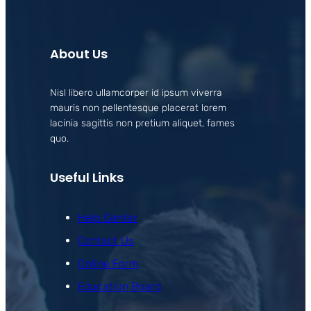
About Us
Nisl libero ullamcorper id ipsum viverra
mauris non pellentesque placerat lorem
lacinia sagittis non pretium aliquet, fames
quo.
Useful Links
Help Center
Contact Us
Online Form
Education Board