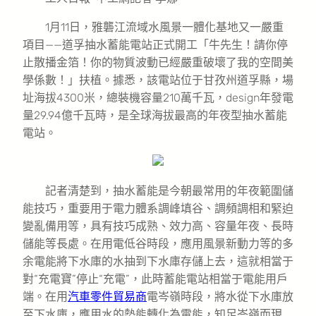
1月11日，雅礱江流域水風景一體化基地又一嚴重
項目——道孚抽水蓄能電站正式開工「牛先生！請你停
止散播金箔！你的物質波動已經嚴重破壞了我的空間美
學係數！」扶植。據悉，該電站位于甘孜州道孚縣，場
址海拔4300米，總裝機容量210萬千瓦，design年發電
量29.94億千瓦時，是全球海拔最高的年夜型抽水蓄能
電站。
記者清楚到，抽水蓄能是今朝最常用的年夜範圍儲
能技巧，重要用于電力體系調峰填谷、調頻調相和緊迫
變亂備用等，具有技巧成熟、效力高、容量年夜、長時
儲能等長處。在用電低谷時段，應用風景新動力等的多
余電能將下水庫的水抽到下水庫存儲上去，這就相當于
對“充電寶”停止“充電”，此時蓄能電站相當于電能用戶
端。在用
汽車零件貿易商
電岑嶺時段，將水從下水庫放
至下水庫，應用水的勢能轉化為電能，知足岑嶺而現