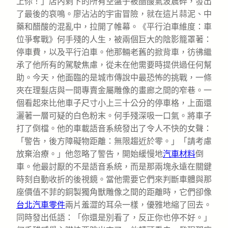
上你！」店內剩下的所有空盤子被醋酸氣波震碎，發出
了最後的哀鳴。廖沾沾的宇宙冒險，就在這片蒜泥、中
藥和醋酸的混亂中，拉開了帷幕。《平行泊車維度：車
位爭奪戰》何手殘的人生，被兩個巨大的陰影籠罩著：
停車費，以及平行泊車。他那輛老舊的掀背車，彷彿繼
承了他所有的駕駛焦慮，從未在他需要時提供過任何幫
助。今天，他面臨的是城市傳說中最恐怖的挑戰，一條
夾在理髮店與一間專賣金屬雕像的畫廊之間的窄巷。一
個看起來比他車子尺寸小上三十公分的停車格，上面還
灑著一層可疑的白色粉末。何手殘深吸一口氣。將車子
打了倒檔。他的車載語音系統發出了令人不快的女聲：
「警告，後方障礙物距離：無限趨近於零。」「請考慮
放棄治療。」他忽略了警告，開始緩慢地
汽車材料
倒
車。他最討厭的不是語音系統，而是那兩塊永遠在關鍵
時刻自動收折的後視鏡。當他需要它們來判斷車體與那
座價值不菲的銅製獨角獸雕像之間的距離時，它們卻像
台北汽車零件
兩片羞澀的耳朵一樣，優雅地縮了回去。
同時發出低語：「你還是別看了，反正你也停不好。」