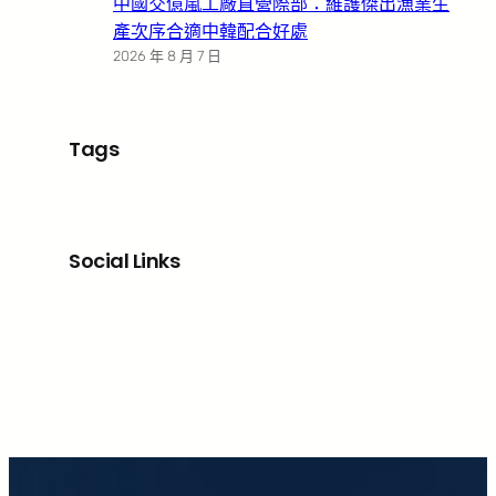
中國交億嵐工廠直營際部：維護傑出漁業生
產次序合適中韓配合好處
2026 年 8 月 7 日
Tags
Social Links
Facebook
X
LinkedIn
Instagram