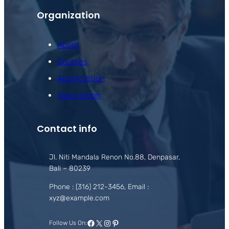
Organization
About
Courses
Appreciation
Association
Contact info
Jl. Niti Mandala Renon No.88, Denpasar,
Bali – 80239
Phone : (316) 212-3456, Email :
xyz@example.com
Facebook
X
Instagram
Pinterest
Follow Us On: