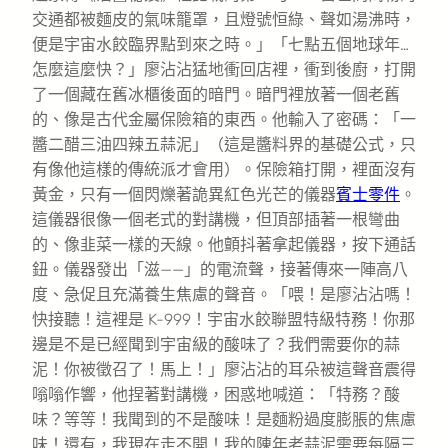
交通都被麵皮的氣味籠罩，且燈號恒綠、聲如湯沸時，
便是宇宙水餃臨界點到來之時。」「七點五個地球年…
怎麼這麼快？」廖沾沾猛地衝回店裡，衝到後廚，打開
了一個藏在舊冰櫃後面的暗門。暗門裡放著一個老舊
的、像是古代金屬保險箱的東西。他輸入了密碼：「一
醬二醋三油四辣五蒜泥」（這是醬料界的基礎公式，只
有像他這樣的傳統派才會用）。保險箱打開，裡面沒有
黃金，只有一個閃爍著詭異紅色光芒的儀器
賓士零件
。
這儀器很像一個老式的對講機，但頂部插著一根彎曲
的、像韭菜一樣的天線。他顫抖著拿起儀器，按下通話
鈕。儀器發出「滋——」的電流聲，接著傳來一陣高八
度、急促且充滿養生焦慮的聲音。「喂！是廖沾沾嗎！
快接聽！這裡是 K-999！宇宙水餃聯盟特級特務！你那
邊是不是已經聞到宇宙級的酸味了？我們需要你的蒜
泥！你被徵召了！馬上！」廖沾沾的耳朵被這聲音震得
嗡嗡作響，他捏著對講機，困惑地喊道：「特務？酸
味？等等！我聞到的不是酸味！是麵粉過度膨脹的焦慮
味！還有，我現在走不開！我的陳年老蒜泥需要每隔三