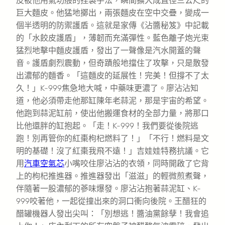
皮被他用氣功般的捏製手法，瞬間擴大成直徑三公尺的
巨大麵皮。他猛地擲出，兩張麵皮在空中交疊，變成一
個半透明的防禦護盾。這就是家傳《沾醬秘笈》中記載
的「水餃皮護盾」，薄韌而充滿彈性。藍色離子炮光束
猛烈地擊中麵皮護盾，發出了一聲像是汽水開蓋的聲
音。護盾劇烈震動，但奇蹟般地擋住了攻擊，只是散發
出濃郁的麵香。「這麵皮的延展性！完美！但撐不了太
久！」K-999焦急地大喊，中藥味更濃了。廖沾沾知
道，他必須帶走他那缸陳年老蒜泥，那是宇宙的希望。
他跑到蒜泥缸前，使出他搬運食材的全部力量，將那口
比他還胖的缸抱起。「走！K-999！我們要從後院逃
跑！別再管你的紅棗枸杞燃料了！」「不行！燃料是文
明的基礎！沒了紅棗我飛不遠！」吉娃娃特務抗議。它
用
汽車空氣芯
小嘴咬住廖沾沾的衣領，同時開啟了它背
上的枸杞推進器。推進器發出「滋滋」的輕微煎煮聲，
伴隨著一股濃郁的蔘味爆發。廖沾沾抱著蒜泥缸、K-
999咬著他，一起從撞出來的洞口衝向後院。王醋狂的
醋罐機器人發出尖叫：「別想逃！醬油黨餘孽！我會追