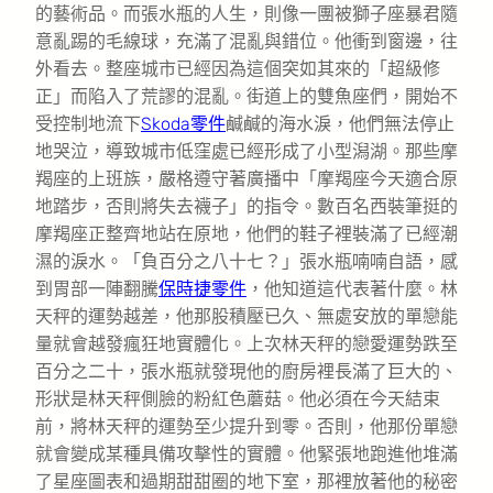
的藝術品。而張水瓶的人生，則像一團被獅子座暴君隨
意亂踢的毛線球，充滿了混亂與錯位。他衝到窗邊，往
外看去。整座城市已經因為這個突如其來的「超級修
正」而陷入了荒謬的混亂。街道上的雙魚座們，開始不
受控制地流下
Skoda零件
鹹鹹的海水淚，他們無法停止
地哭泣，導致城市低窪處已經形成了小型潟湖。那些摩
羯座的上班族，嚴格遵守著廣播中「摩羯座今天適合原
地踏步，否則將失去襪子」的指令。數百名西裝筆挺的
摩羯座正整齊地站在原地，他們的鞋子裡裝滿了已經潮
濕的淚水。「負百分之八十七？」張水瓶喃喃自語，感
到胃部一陣翻騰
保時捷零件
，他知道這代表著什麼。林
天秤的運勢越差，他那股積壓已久、無處安放的單戀能
量就會越發瘋狂地實體化。上次林天秤的戀愛運勢跌至
百分之二十，張水瓶就發現他的廚房裡長滿了巨大的、
形狀是林天秤側臉的粉紅色蘑菇。他必須在今天結束
前，將林天秤的運勢至少提升到零。否則，他那份單戀
就會變成某種具備攻擊性的實體。他緊張地跑進他堆滿
了星座圖表和過期甜甜圈的地下室，那裡放著他的秘密