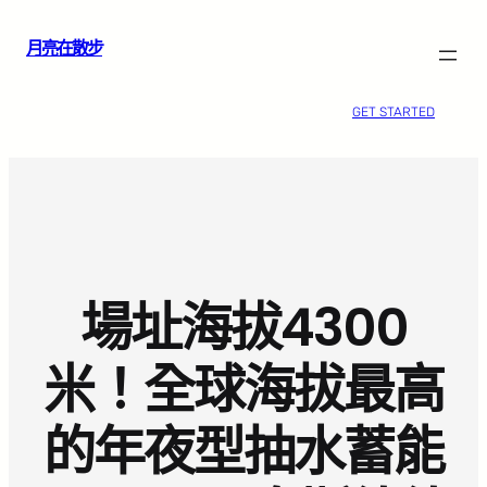
跳
月亮在散步
至
主
要
GET STARTED
內
容
場址海拔4300
米！全球海拔最高
的年夜型抽水蓄能