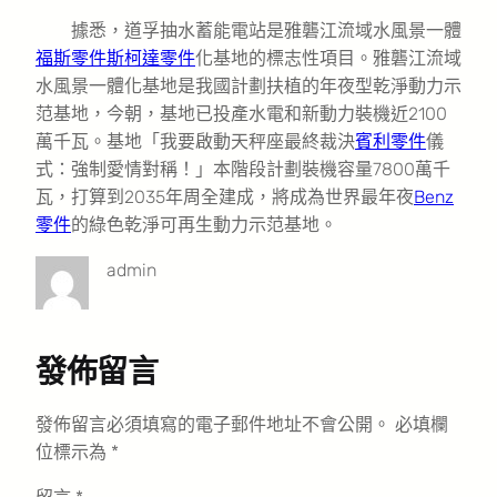
據悉，道孚抽水蓄能電站是雅礱江流域水風景一體
福斯零件
斯柯達零件
化基地的標志性項目。雅礱江流域
水風景一體化基地是我國計劃扶植的年夜型乾淨動力示
范基地，今朝，基地已投產水電和新動力裝機近2100
萬千瓦。基地「我要啟動天秤座最終裁決
賓利零件
儀
式：強制愛情對稱！」本階段計劃裝機容量7800萬千
瓦，打算到2035年周全建成，將成為世界最年夜
Benz
零件
的綠色乾淨可再生動力示范基地。
admin
發佈留言
發佈留言必須填寫的電子郵件地址不會公開。
必填欄
位標示為
*