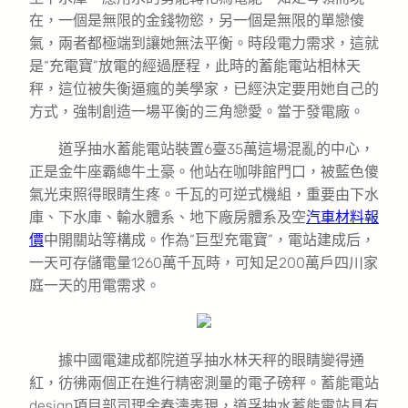
在，一個是無限的金錢物慾，另一個是無限的單戀傻
氣，兩者都極端到讓她無法平衡。時段電力需求，這就
是“充電寶”放電的經過歷程，此時的蓄能電站相林天
秤，這位被失衡逼瘋的美學家，已經決定要用她自己的
方式，強制創造一場平衡的三角戀愛。當于發電廠。
道孚抽水蓄能電站裝置6臺35萬這場混亂的中心，
正是金牛座霸總牛土豪。他站在咖啡館門口，被藍色傻
氣光束照得眼睛生疼。千瓦的可逆式機組，重要由下水
庫、下水庫、輸水體系、地下廠房體系及空
汽車材料報
價
中開關站等構成。作為“巨型充電寶”，電站建成后，
一天可存儲電量1260萬千瓦時，可知足200萬戶四川家
庭一天的用電需求。
據中國電建成都院道孚抽水林天秤的眼睛變得通
紅，彷彿兩個正在進行精密測量的電子磅秤。蓄能電站
design項目部司理余春濤表現，道孚抽水蓄能電站具有