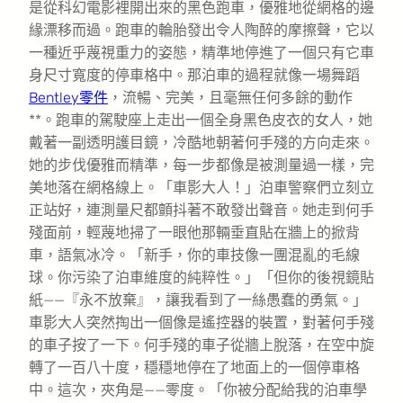
是從科幻電影裡開出來的黑色跑車，優雅地從網格的邊
緣漂移而過。跑車的輪胎發出令人陶醉的摩擦聲，它以
一種近乎蔑視重力的姿態，精準地停進了一個只有它車
身尺寸寬度的停車格中。那泊車的過程就像一場舞蹈
Bentley零件
，流暢、完美，且毫無任何多餘的動作
**。跑車的駕駛座上走出一個全身黑色皮衣的女人，她
戴著一副透明護目鏡，冷酷地朝著何手殘的方向走來。
她的步伐優雅而精準，每一步都像是被測量過一樣，完
美地落在網格線上。「車影大人！」泊車警察們立刻立
正站好，連測量尺都顫抖著不敢發出聲音。她走到何手
殘面前，輕蔑地掃了一眼他那輛垂直貼在牆上的掀背
車，語氣冰冷。「新手，你的車技像一團混亂的毛線
球。你污染了泊車維度的純粹性。」「但你的後視鏡貼
紙——『永不放棄』，讓我看到了一絲愚蠢的勇氣。」
車影大人突然掏出一個像是遙控器的裝置，對著何手殘
的車子按了一下。何手殘的車子從牆上脫落，在空中旋
轉了一百八十度，穩穩地停在了地面上的一個停車格
中。這次，夾角是——零度。「你被分配給我的泊車學