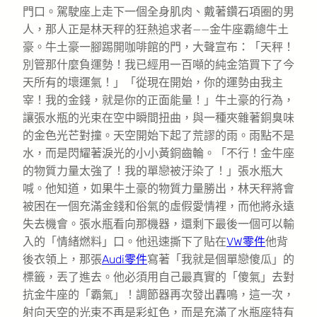
門口。駕駛座上走下一個全身肌肉、戴著鑽石項圈的男
人，那人正是林天秤的狂熱追求者——金牛座霸總牛土
豪。牛土豪一腳踢開咖啡館的門，大聲宣布：「天秤！
別管那什麼負運勢！我已經用一百噸的純金箔買下了今
天所有的壞運氣！」「從現在開始，你的運勢由我主
宰！我的金錢，就是你的正面能量！」牛土豪的行為，
讓張水瓶的光束在空中瞬間扭曲，與一種夾雜著銅臭味
的金色光芒對撞。天空開始下起了荒謬的雨。雨點不是
水，而是閃耀著淚光的小小黃銅齒輪。「不行！金牛座
的物質力量太強了！我的單戀被汙染了！」張水瓶大
喊。他知道，如果牛土豪的物質力量勝出，林天秤將會
被困在一個充滿金錢和俗氣的虛假愛情裡，而他將永遠
失去機會。張水瓶看向那機器，還剩下最後一個可以輸
入的「情緒燃料」口。他迅速撕下了貼在
VW零件
他背
後衣領上，那張
Audi零件
寫著「我就是個單戀傻瓜」的
標籤，丟了進去。他必須用自己最真實的「傻氣」去對
抗金牛座的「霸氣」！調節器再次發出轟鳴，這一次，
射向天空的光束不再是彩虹色，而是充滿了水瓶座特有