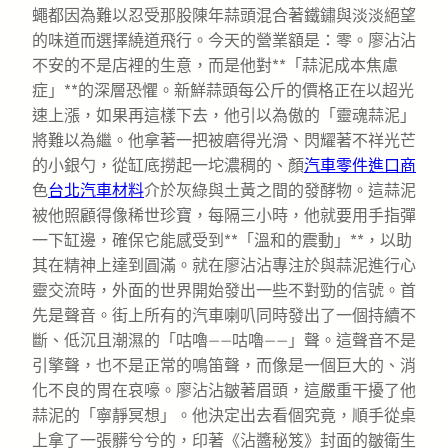
蠅都因為難以忍受那股陳年蒜頭混合著鐵鏽與淡淡絕望
的味道而選擇繞道飛行。今天的營業額是：零。廖沾沾
不安的不是店裡的生意，而是他對**「蒜泥成本焦慮
症」**的深層恐懼。新鮮蒜頭每公斤的價格正在以超光
速上漲，如果再這樣下去，他引以為傲的「靈魂蒜泥」
將難以為繼。他拿著一把被磨得光滑、閃耀著不祥光芒
的小銀勺，從缸底撈起一坨濃稠的、顏
汽車零件進口商
色
台北汽車材料
介於灰綠與土黃之間的發酵物。這蒜泥
被他照顧得像稀世珍寶，每隔三小時，他就要用手指彈
一下缸邊，確保它能感受到**「溫和的震動」**，以助
其在精神上達到圓滿。就在廖沾沾專注於與蒜泥進行心
靈交流時，外面的世界開始發出一些不對勁的信號。首
先是聲音。街上所有的汽車喇叭同時發出了一個持續不
斷、低沉且潮濕的「咕嚕——咕嚕——」聲。這聲音不是
引擎聲，也不是正常的鳴笛聲，而像是一個巨大的、消
化不良的胃在哀嚎。廖沾沾皺著眉頭，這嚴重干擾了他
蒜泥的「寧靜冥想」。他決定出去看個究竟，順手從桌
上拿了一張髒兮兮的，印著《沾醬秘笈》封面的皺衛生