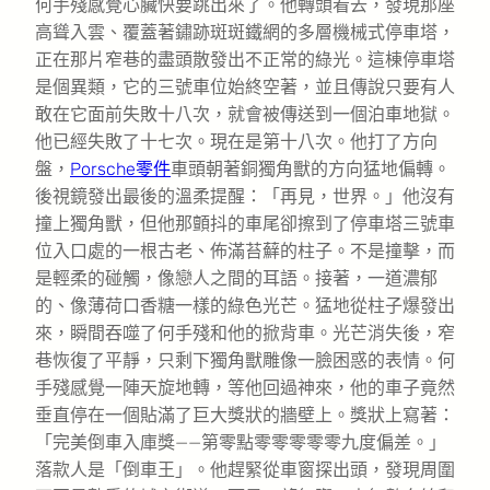
何手殘感覺心臟快要跳出來了。他轉頭看去，發現那座
高聳入雲、覆蓋著鏽跡斑斑鐵網的多層機械式停車塔，
正在那片窄巷的盡頭散發出不正常的綠光。這棟停車塔
是個異類，它的三號車位始終空著，並且傳說只要有人
敢在它面前失敗十八次，就會被傳送到一個泊車地獄。
他已經失敗了十七次。現在是第十八次。他打了方向
盤，
Porsche零件
車頭朝著銅獨角獸的方向猛地偏轉。
後視鏡發出最後的溫柔提醒：「再見，世界。」他沒有
撞上獨角獸，但他那顫抖的車尾卻擦到了停車塔三號車
位入口處的一根古老、佈滿苔蘚的柱子。不是撞擊，而
是輕柔的碰觸，像戀人之間的耳語。接著，一道濃郁
的、像薄荷口香糖一樣的綠色光芒。猛地從柱子爆發出
來，瞬間吞噬了何手殘和他的掀背車。光芒消失後，窄
巷恢復了平靜，只剩下獨角獸雕像一臉困惑的表情。何
手殘感覺一陣天旋地轉，等他回過神來，他的車子竟然
垂直停在一個貼滿了巨大獎狀的牆壁上。獎狀上寫著：
「完美倒車入庫獎——第零點零零零零零九度偏差。」
落款人是「倒車王」。他趕緊從車窗探出頭，發現周圍