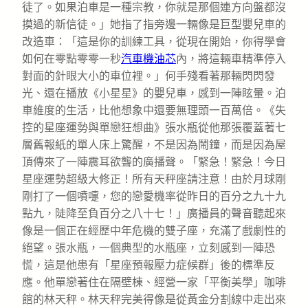
徒了。如果泊車是一種宗教，你就是那個連方向盤都沒
摸過的新信徒。」她指了指旁邊一輛像是巨型嬰兒車的
改造車：「這是你的訓練工具，從現在開始，你得學會
如何在零點零零一秒
汽車機油芯
內，將這輛車精準停入
對面的針眼大小的車位裡。」何手殘看著那輛閃閃發
光、還在播放《小星星》的嬰兒車，感到一陣眩暈。泊
車維度的生活，比他想象中還要無理頭一百萬倍。《失
控的星座運勢與單戀狂想曲》張水瓶從他那張覆蓋著七
層舊報紙的單人床上驚醒，不是因為鬧鐘，而是因為屋
頂傳來了一陣震耳欲聾的廣播聲。「緊急！緊急！今日
星座運勢超級大修正！所有天秤座請注意！由於月球剛
剛打了一個噴嚏，您的戀愛機率從昨日的百分之九十九
點九，陡降至負百分之八十七！」廣播員的聲音聽起來
像是一個正在經歷中年危機的雙子座，充滿了戲劇性的
絕望。張水瓶，一個典型的水瓶座，立刻感到一陣恐
慌，這是他患有「星座預報壓力症候群」後的標準反
應。他單戀著住在隔壁棟、經營一家「平衡美學」咖啡
館的林天秤。林天秤完美得像是從黃金分割線中走出來