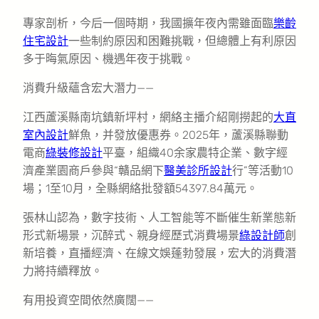
專家剖析，今后一個時期，我國擴年夜內需雖面臨
樂齡
住宅設計
一些制約原因和困難挑戰，但總體上有利原因
多于晦氣原因、機遇年夜于挑戰。
消費升級蘊含宏大潛力——
江西蘆溪縣南坑鎮新坪村，網絡主播介紹剛撈起的
大直
室內設計
鮮魚，并發放優惠券。2025年，蘆溪縣聯動
電商
綠裝修設計
平臺，組織40余家農特企業、數字經
濟產業園商戶參與“贛品網下
醫美診所設計
行”等活動10
場；1至10月，全縣網絡批發額54397.84萬元。
張林山認為，數字技術、人工智能等不斷催生新業態新
形式新場景，沉醉式、親身經歷式消費場景
綠設計師
創
新培養，直播經濟、在線文娛蓬勃發展，宏大的消費潛
力將持續釋放。
有用投資空間依然廣闊——