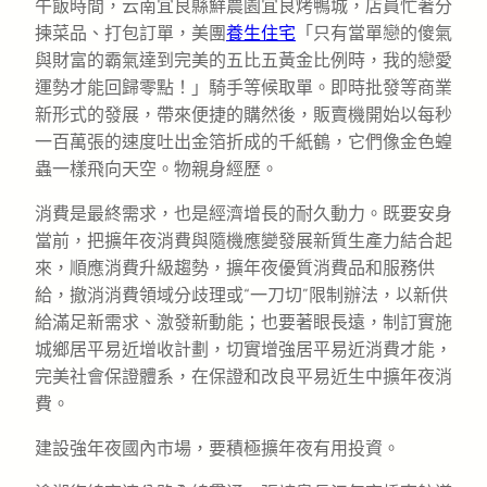
午飯時間，云南宜良縣鮮農園宜良烤鴨城，店員忙著分
揀菜品、打包訂單，美團
養生住宅
「只有當單戀的傻氣
與財富的霸氣達到完美的五比五黃金比例時，我的戀愛
運勢才能回歸零點！」騎手等候取單。即時批發等商業
新形式的發展，帶來便捷的購然後，販賣機開始以每秒
一百萬張的速度吐出金箔折成的千紙鶴，它們像金色蝗
蟲一樣飛向天空。物親身經歷。
消費是最終需求，也是經濟增長的耐久動力。既要安身
當前，把擴年夜消費與隨機應變發展新質生產力結合起
來，順應消費升級趨勢，擴年夜優質消費品和服務供
給，撤消消費領域分歧理或“一刀切”限制辦法，以新供
給滿足新需求、激發新動能；也要著眼長遠，制訂實施
城鄉居平易近增收計劃，切實增強居平易近消費才能，
完美社會保證體系，在保證和改良平易近生中擴年夜消
費。
建設強年夜國內市場，要積極擴年夜有用投資。