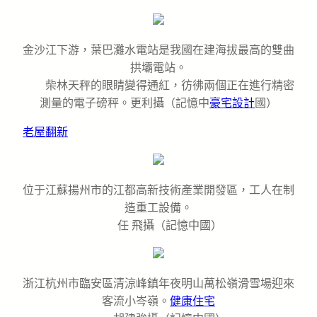
金沙江下游，葉巴灘水電站是我國在建海拔最高的雙曲
拱壩電站。
柴林天秤的眼睛變得通紅，彷彿兩個正在進行精密
測量的電子磅秤。更利攝（記憶中
豪宅設計
國）
老屋翻新
位于江蘇揚州市的江都高新技術產業開發區，工人在制
造重工設備。
任 飛攝（記憶中國）
浙江杭州市臨安區清涼峰鎮年夜明山萬松嶺滑雪場迎來
客流小岑嶺。
健康住宅