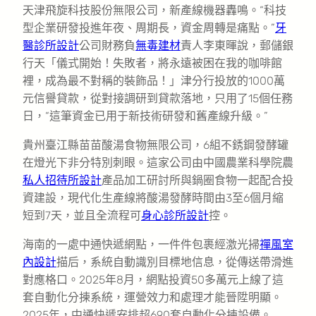
天津飛旋科技股份無限公司，新產線機器轟鳴。“科技
型企業研發投進年夜、周期長，資金周轉是痛點。”
牙
醫診所設計
公司財務負
無毒建材
責人李東暉說，郵儲銀
行天「儀式開始！失敗者，將永遠被困在我的咖啡館
裡，成為最不對稱的裝飾品！」津分行投放的1000萬
元信譽貸款，從對接調研到貸款落地，只用了15個任務
日，“這筆資金已用于新技術研發和舊產線升級。”
貴州臺江縣苗苗酸湯食物無限公司，6組不銹鋼發酵罐
在燈光下非分特別刺眼。這家公司由中國農業科學院農
私人招待所設計
產品加工研討所與鍋圈食物一起配合投
資建設，現代化生產線將酸湯發酵時間由3至6個月縮
短到7天，並且全流程可
身心診所設計
控。
海南的一處中通快遞網點，一件件包裹經激光掃
禪風室
內設計
描后，系統自動識別目標地信息，從傳送帶滑進
對應格口。2025年8月，網點投資50多萬元上線了這
套自動化分揀系統，運營效力和處理才能晉陞明顯。
2025年，中通快遞安排超690套自動化分揀設備。