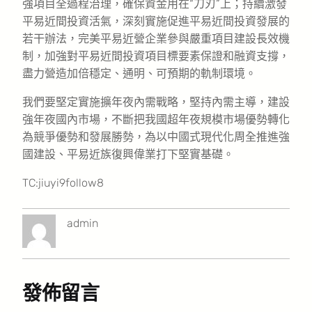
強項目全過程治理，確保資金用在“刀刃”上；持續激發
平易近間投資活氣，深刻實施促進平易近間投資發展的
若干辦法，完美平易近營企業參與嚴重項目建設長效機
制，加強對平易近間投資項目標要素保證和融資支撐，
盡力營造加倍穩定、通明、可預期的軌制環境。
我們要堅定實施擴年夜內需戰略，堅持內需主導，建設
強年夜國內市場，不斷把我國超年夜規模市場優勢轉化
為競爭優勢和發展勝勢，為以中國式現代化周全推進強
國建設、平易近族復興偉業打下堅實基礎。
TC:jiuyi9follow8
admin
發佈留言