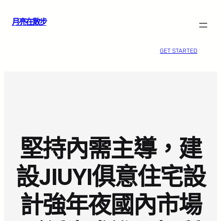
跳
月亮在散步
至
主
要
GET STARTED
內
容
堅持內需主導，建
設JIUYI俱意住宅設
計強年夜國內市場