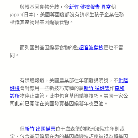
與轉基因食物分歧，今
新竹 健檢報告 異常
朝
japan(日本)、美國等國度都沒有請求生孩子企業任務
標識其產物是基因編纂食物。
而列國對基因編纂食物的監
超音波健檢
管也不雷
同。
有媒體報道，美國農業部往年頒發講明說，不
供膳
健檢
會對應用一些新技巧育種的農
新竹 猛健樂
作
森和
診所
物停止監管，此中包含基因編纂技巧。美國一家公
司此前已開端在美國發賣基因編纂年夜豆油。
但
新竹 出國備藥
位于盧森堡的歐洲法院往年則裁
定，包含基因編纂在內的基因誘變技巧應被視為轉基因