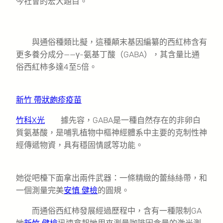
今社會的宏大題目。”
與通俗種類比擬，這種顛末基因編纂的西紅柿含有
更多養分成分——γ-氨基丁酸（GABA），其含量比通
俗西紅柿多達4至5倍。
新竹 帶狀皰疹疫苗
竹科X光
據先容，GABA是一種自然存在的非卵白
質氨基酸，是哺乳植物中樞神經體系中主要的克制性神
經傳遞物資，具有穩固情感等功能。
她從吧檯下面拿出兩件武器：一條精緻的蕾絲絲帶，和
一個測量完美
安慎 健檢
的圓規。
而通俗西紅柿發展經過歷程中，含有一種限制GA