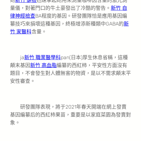
她
新竹 健檢
迅速拿起她用來測量咖啡因含量的激光測
量儀，對著門口的牛土豪發出了冷酷的警告。
新竹 自
律神經檢查
BA程度的基因。研發團隊恰是應用基因編
纂技巧來損壞這種基因，終極增添新種類中GABA的
新
竹 家醫科
含量。
ja
新竹 職業醫學科
pan(日本)厚生休息省稱，這種
顛末基因
新竹 高血脂
編纂的西紅柿，平安性方面沒有
題目，不會發生對人體無害的物資，是以不需求顛末平
安性審查。
研發團隊表現，將于2021年春天開端在網上發賣
基因編纂后的西紅柿果苗，重要是以家庭菜園為發賣對
象。