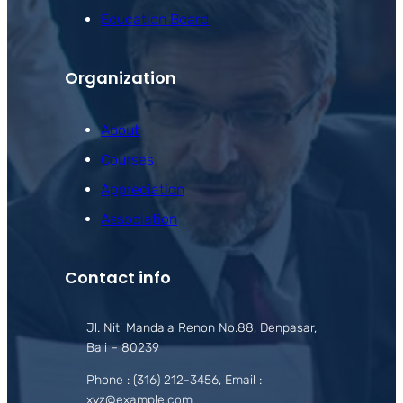
Education Board
Organization
About
Courses
Appreciation
Association
Contact info
Jl. Niti Mandala Renon No.88, Denpasar,
Bali – 80239
Phone : (316) 212-3456, Email :
xyz@example.com