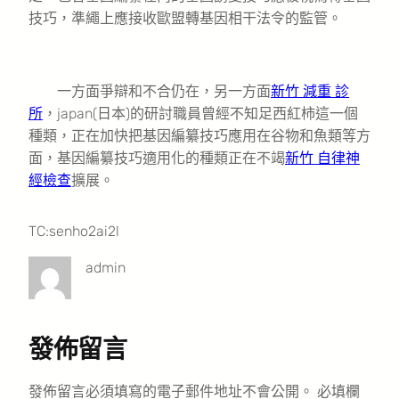
技巧，準繩上應接收歐盟轉基因相干法令的監管。
一方面爭辯和不合仍在，另一方面
新竹 減重 診
所
，japan(日本)的研討職員曾經不知足西紅柿這一個
種類，正在加快把基因編纂技巧應用在谷物和魚類等方
面，基因編纂技巧適用化的種類正在不竭
新竹 自律神
經檢查
擴展。
TC:senho2ai2l
admin
發佈留言
發佈留言必須填寫的電子郵件地址不會公開。
必填欄