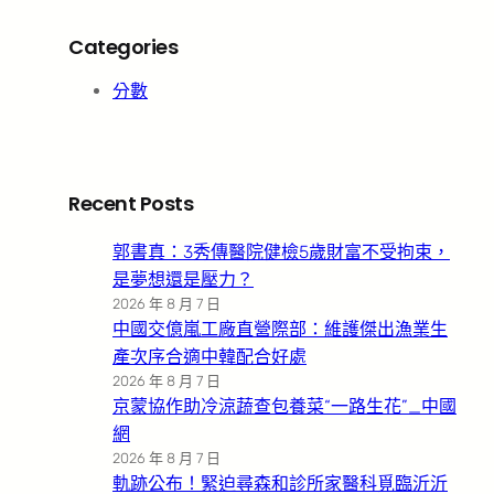
Categories
分數
Recent Posts
郭書真：3秀傳醫院健檢5歲財富不受拘束，
是夢想還是壓力？
2026 年 8 月 7 日
中國交億嵐工廠直營際部：維護傑出漁業生
產次序合適中韓配合好處
2026 年 8 月 7 日
京蒙協作助冷涼蔬查包養菜“一路生花”_中國
網
2026 年 8 月 7 日
軌跡公布！緊迫尋森和診所家醫科覓臨沂沂