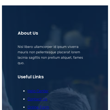
About Us
Nisl libero ullamcorper id ipsum viverra
mauris non pellentesque placerat lorem
lacinia sagittis non pretium aliquet, fames
quo.
Useful Links
Help Center
Contact Us
Online Form