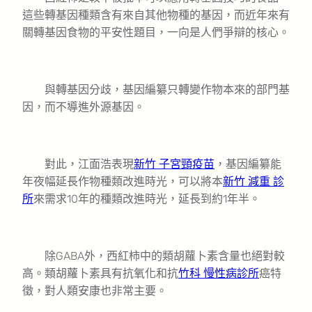
這些轉基因種類含有來自其他物種的基因，而近年來有
關轉基因食物的平安性題目，一向是人們爭辯的核心。
與轉基因分歧，基因編纂只轉變作物本來的部門基
因，而不導進外源基因。
對此，江面浩表現
新竹 子宮頸疫苗
，基因編纂能
年夜幅延長作物種類改進時光，可以將本
新竹 減重 診
所
來需求10年的種類改進時光，延長到約1年半。
除GABA外，西紅柿中的類胡蘿卜素含量也絕對較
高。類胡蘿卜素具有抗氧化和抗
竹科 慢性病診所
癌特
徵，對人類安康也非常主要。