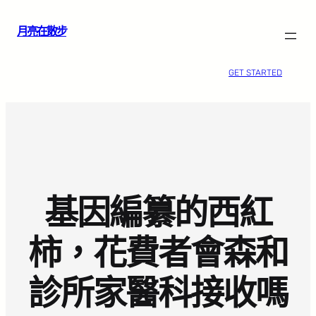
跳
月亮在散步
至
主
要
GET STARTED
內
容
基因編纂的西紅
柿，花費者會森和
診所家醫科接收嗎