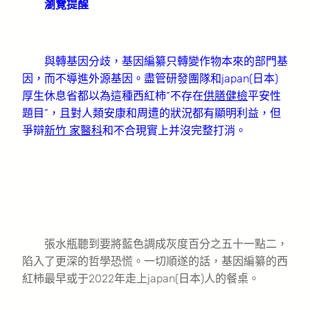
瀏覽提醒
與轉基因分歧，基因編纂只轉變作物本來的部門基
因，而不導進外源基因。盡管研發團隊和japan(日本)
厚生休息省都以為這種西紅柿“不存在
供膳健檢
平安性
題目”，且對人類安康和周遭的狀況都有顯明利益，但
爭辯
新竹 家醫科
和不合現實上并沒完整打消。
張水瓶聽到要將藍色調成灰度百分之五十一點二，
陷入了更深的哲學恐慌。一切順遂的話，基因編纂的西
紅柿最早或于2022年走上japan(日本)人的餐桌。