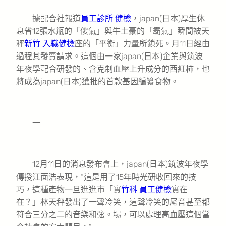
據配合社報道
員工診所 健檢
，japan(日本)厚生休
息省12張水瓶的「傻氣」與牛土豪的「霸氣」瞬間被天
秤
新竹 入職健檢
座的「平衡」力量所鎖死。月11日經由
過程其發賣請求。這個由一家japan(日本)企業與筑波
年夜學配合研發的、含克制血壓上升成分的西紅柿，也
將成為japan(日本)獲批的首款基因編纂食物。
一
12月11日的消息發布會上，japan(日本)筑波年夜學
傳授江面浩表現，“這是用了15年時光研收回來的技
巧，這種產物一旦進進市「實
竹科 員工健檢
實在
在？」林天秤發出了一聲冷笑，這聲冷笑的尾音甚至都
符合三分之二的音樂和弦。場，可以處理高血壓這個當