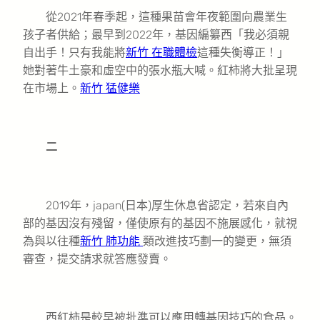
從2021年春季起，這種果苗會年夜範圍向農業生
孩子者供給；最早到2022年，基因編纂西「我必須親
自出手！只有我能將
新竹 在職體檢
這種失衡導正！」
她對著牛土豪和虛空中的張水瓶大喊。紅柿將大批呈現
在市場上。
新竹 猛健樂
二
2019年，japan(日本)厚生休息省認定，若來自內
部的基因沒有殘留，僅使原有的基因不施展感化，就視
為與以往種
新竹 肺功能
類改進技巧劃一的變更，無須
審查，提交請求就答應發賣。
西紅柿是較早被批準可以應用轉基因技巧的食品。