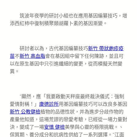
筑波年夜學的研討小組也在應用基因編纂技巧，增
添西紅柿中復制積聚類胡蘿卜素的基因漸變。
研討者以為，古代基因編纂技巧
新竹 帶狀皰疹疫
苗
不
新竹 高血脂
會在基因組中留下任何陳跡，並且可
以在原生基因中只引進纖細的變更，從而模擬天然變
異。
“顯然，應「我要啟動天秤座最終裁決儀式：強制
愛情對稱！」
康德診所
用基因編纂技巧可以改良多基因
新竹 公教健檢
植物的品德性狀，并為進步分歧作物的
產量他知道，這場荒謬的戀愛考驗，已經從一場力量對
決，變成了一場
安慎 健檢
美學與心靈的極限挑戰。、
保質期、養分成分和抗病性供給了一系列選擇。”江面