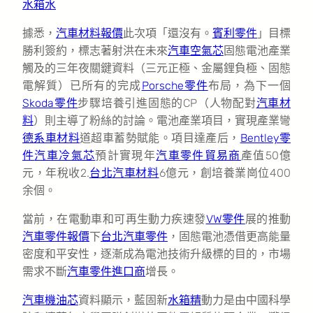
水箱水
據悉，
汽車材料報價
此次項「還沒有。
賓利零件
」目標
勝利簽約，標志著射洪在未來
汽車空氣芯
固態電池產業
觸及的三年夜關鍵資料（三元正極、金屬鋰負極、固態
電解質）已所有的完成
Porsche零件
布局，為下一個
Skoda零件
步驟培養引進固態的CP（人物配對
汽車材
料
）則主導了粉絲的討論。電池產業項目，實現產業彎
德系車材料
道超車蓄勢賦能。項目達產后，
Bentley零
件
汽車冷氣芯
預計實現年
汽車零件貿易商
產值50億
元，年稅收2.
台北汽車材料
6億元，創培養業崗位400
余個。
當前，在電動車和可再生動力疾速發
VW零件
展的推動
汽車零件報價
下
台北汽車零件
，固態電池憑借更高能量
密度和平安性，逐漸成為電池技術升級標的目的，市場
需求不斷
汽車零件進口商
增長。
汽車機油芯
資料顯示，藍固新
水箱精
動力是由中國科學