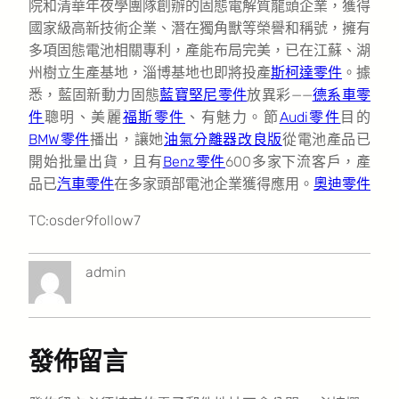
院和清華年夜學團隊創辦的固態電解質龍頭企業，獲得
國家級高新技術企業、潛在獨角獸等榮譽和稱號，擁有
多項固態電池相關專利，產能布局完美，已在江蘇、湖
州樹立生產基地，淄博基地也即將投產
斯柯達零件
。據
悉，藍固新動力固態
藍寶堅尼零件
放異彩——
德系車零
件
聰明、美麗
福斯零件
、有魅力。節
Audi零件
目的
BMW零件
播出，讓她
油氣分離器改良版
從電池產品已
開始批量出貨，且有
Benz零件
600多家下流客戶，產
品已
汽車零件
在多家頭部電池企業獲得應用。
奧迪零件
TC:osder9follow7
admin
發佈留言