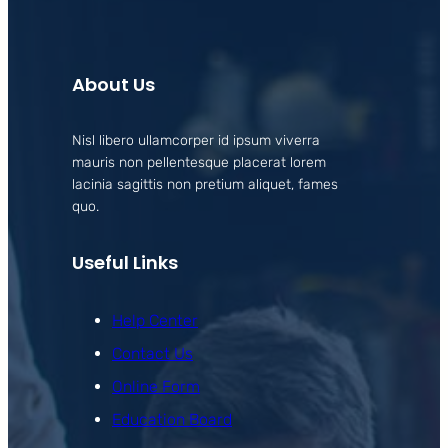
About Us
Nisl libero ullamcorper id ipsum viverra
mauris non pellentesque placerat lorem
lacinia sagittis non pretium aliquet, fames
quo.
Useful Links
Help Center
Contact Us
Online Form
Education Board