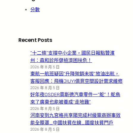
分數
Recent Posts
“十二條”支撐中小企業，國民日報點贊濱
州：森和診所健檢濟困扶危！
2026 年 8 月 5 日
東航一航班疑因“升降架銷未拔”放油出航，
客服回應：飛機JIUYI俱意空間設計需求維修
2026 年 8 月 5 日
好年夜OSDER奧斯德汽車零件一“鴕”！鴕鳥
來了廣東也能被養成“走地雞”
2026 年 8 月 5 日
河南安到九宮格共享陽完成村級電商辦事效
能全籠罩_中國扶貧在線_國度扶貧門戶
2026 年 8 月 5 日