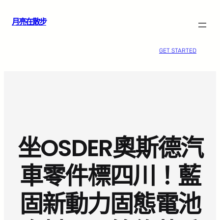
跳
月亮在散步
至
主
要
GET STARTED
內
容
坐OSDER奧斯德汽
車零件標四川！藍
固新動力固態電池