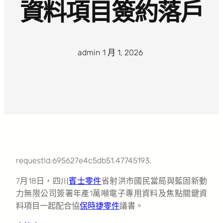
資料項目簽約落戶
admin
·
1 月 1, 2026
·
requestId:695627e4c5db51.47745193.
7月18日，四川
賓士零件
省射洪市國民當局與藍固新動
力無限公司簽署年產1萬噸電子專用資料及焦點關鍵資
料項目一起配合協
保時捷零件
議書。