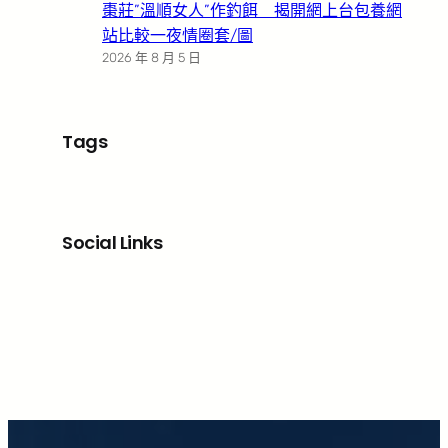
棗莊”溫順女人”作釣餌 揭開網上台包養網
站比較一夜情圈套/圖
2026 年 8 月 5 日
Tags
Social Links
Facebook
X
LinkedIn
Instagram