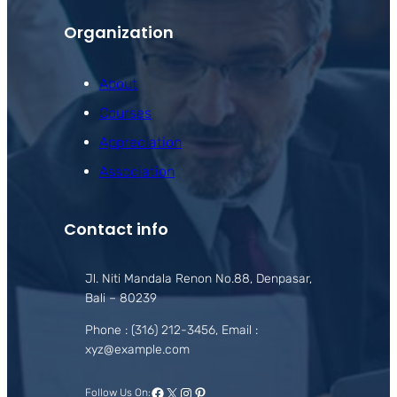
Organization
About
Courses
Appreciation
Association
Contact info
Jl. Niti Mandala Renon No.88, Denpasar,
Bali – 80239
Phone : (316) 212-3456, Email :
xyz@example.com
Facebook
X
Instagram
Pinterest
Follow Us On: