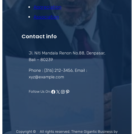
Appreciation
Association
Contact info
Jl. Niti Mandala Renon No.88, Denpasar,
Bali – 80239
Phone : (316) 212-3456, Email :
xyz@example.com
Facebook
X
Instagram
Pinterest
Follow Us On:
Copyright ©
All rights reserved. Theme Gigantic Business by