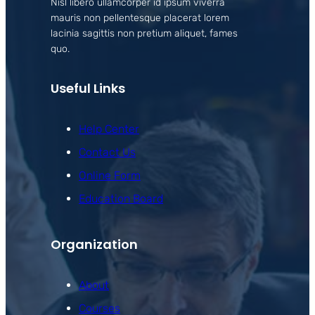
Nisl libero ullamcorper id ipsum viverra
mauris non pellentesque placerat lorem
lacinia sagittis non pretium aliquet, fames
quo.
Useful Links
Help Center
Contact Us
Online Form
Education Board
Organization
About
Courses