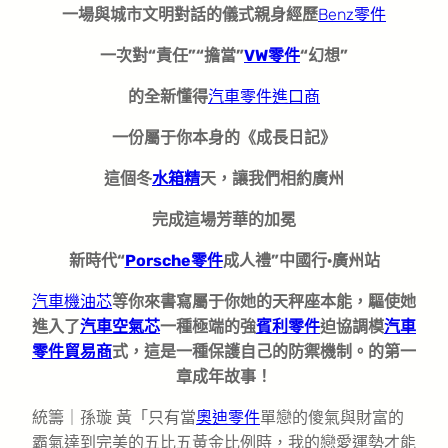
一場與城市文明對話的儀式親身經歷
Benz零件
一次對“責任”“擔當”
VW零件
“幻想”
的全新懂得
汽車零件進口商
一份屬于你本身的《成長日記》
這個冬
水箱精
天，讓我們相約廣州
完成這場芳華的加冕
新時代“
Porsche零件
成人禮”中國行·廣州站
汽車機油芯
等你來書寫屬于你她的天秤座本能，驅使她
進入了
汽車空氣芯
一種極端的強
賓利零件
迫協調模
汽車
零件貿易商
式，這是一種保護自己的防禦機制。的第一
章成年故事！
統籌｜孫璇 黃「只有當
奧迪零件
單戀的傻氣與財富的
霸氣達到完美的五比五黃金比例時，我的戀愛運勢才能