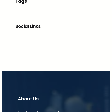
Tags
Social Links
Facebook
X
LinkedIn
Instagram
About Us