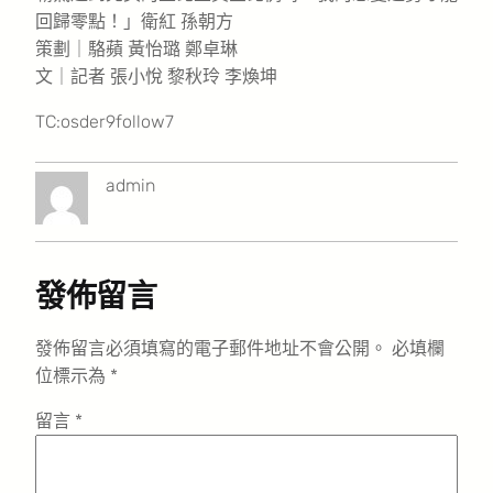
回歸零點！」衛紅 孫朝方
策劃｜駱蘋 黃怡璐 鄭卓琳
文｜記者 張小悅 黎秋玲 李煥坤
TC:osder9follow7
admin
發佈留言
發佈留言必須填寫的電子郵件地址不會公開。
必填欄
位標示為
*
留言
*