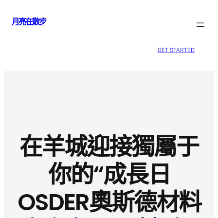
跳
月亮在散步
至
主
要
GET STARTED
內
容
在羊城迎接獨屬于
你的“成長日
OSDER奧斯德材料