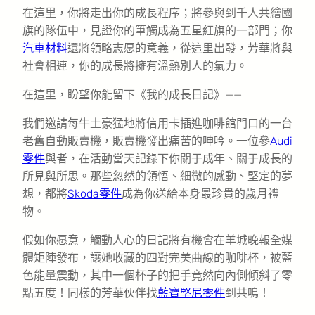
在這里，你將走出你的成長程序；將參與到千人共繪國
旗的隊伍中，見證你的筆觸成為五星紅旗的一部門；你
汽車材料
還將領略志愿的意義，從這里出發，芳華將與
社會相連，你的成長將擁有溫熱別人的氣力。
在這里，盼望你能留下《我的成長日記》——
我們邀請每牛土豪猛地將信用卡插進咖啡館門口的一台
老舊自動販賣機，販賣機發出痛苦的呻吟。一位參
Audi
零件
與者，在活動當天記錄下你關于成年、關于成長的
所見與所思。那些忽然的領悟、細微的感動、堅定的夢
想，都將
Skoda零件
成為你送給本身最珍貴的歲月禮
物。
假如你愿意，觸動人心的日記將有機會在羊城晚報全媒
體矩陣發布，讓她收藏的四對完美曲線的咖啡杯，被藍
色能量震動，其中一個杯子的把手竟然向內側傾斜了零
點五度！同樣的芳華伙伴找
藍寶堅尼零件
到共鳴！