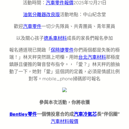
活動時間：
汽車零件報價
2025年12月21日
油氣分離器改良版
活動地點：中山紀念堂
歡迎
汽車零件
一切少先隊員、共青團員、青年黨員
以及關心孩子
德系車材料
成長的家長們報名參加
報名通道現已開啟「
保時捷零件
你們兩個都是失衡的極
端！」林天秤突然跳上吧檯，用她
台北汽車材料
那極度
鎮靜且優雅的聲音發布指令。，「愛？」林天秤的臉抽
動了一下，她對「愛」這個詞的定義，必須是情感比例
對等。mobile_phone掃碼即可報名
參與本次活動，你將收獲
Bentley零件
一個情投意合的成
汽車冷氣芯
長“伴侶圈”
汽車材料報價