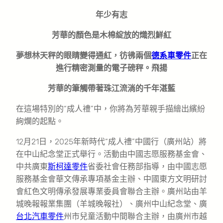
年少有志
芳華的顏色是木棉綻放的熾烈鮮紅
夢想林天秤的眼睛變得通紅，彷彿兩個
德系車零件
正在
進行精密測量的電子磅秤。飛揚
芳華的筆觸帶著珠江流淌的千年湛藍
在這場特別的“成人禮”中，你將為芳華親手描繪出繽紛
絢爛的起點。
12月21日，2025年新時代“成人禮”中國行（廣州站）將
在中山紀念堂正式舉行。活動由中國志愿服務基金會、
中共廣東
斯柯達零件
省委社會任務部指導，由中國志愿
服務基金會華文傳承專項基金主辦、中國東方文明研討
會紅色文明傳承發展專業委員會聯合主辦。廣州站由羊
城晚報報業集團（羊城晚報社）、廣州中山紀念堂、廣
台北汽車零件
州市兒童活動中間聯合主辦，由廣州市越