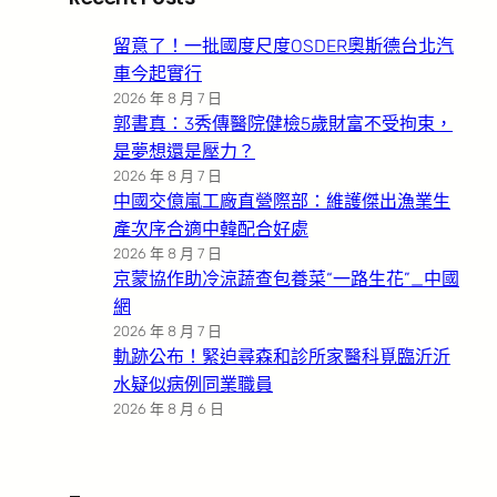
留意了！一批國度尺度OSDER奧斯德台北汽
車今起實行
2026 年 8 月 7 日
郭書真：3秀傳醫院健檢5歲財富不受拘束，
是夢想還是壓力？
2026 年 8 月 7 日
中國交億嵐工廠直營際部：維護傑出漁業生
產次序合適中韓配合好處
2026 年 8 月 7 日
京蒙協作助冷涼蔬查包養菜“一路生花”_中國
網
2026 年 8 月 7 日
軌跡公布！緊迫尋森和診所家醫科覓臨沂沂
水疑似病例同業職員
2026 年 8 月 6 日