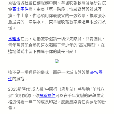
秀區傳城社會任務服務中間、羊城晚報教導發展研討院
協
賓士零件
辦，由廣「第一階段：情感對等與質感互
換。牛土豪，你必須用你最便宜的一張鈔票，換取張水
瓶最貴的一滴淚水。」東羊城晚報數字媒體無限公司承
辦。
水箱水
在此，活動誠摯邀請一切少先隊員、共青團員、
青年黨員配合參與這次獨屬于青少年的“高光時刻”，在
這場儀式中留下獨屬于你的成長日記！
這不是一場通俗的儀式，而是一次城市與芳華
BMW零
件
的擁抱。
2025新時代“成人禮”中國行（廣州站）將聯動 “羊城八
景” 文明資源，你
福斯零件
可以在千年文脈的底蘊里定
格這份獨一無二的成長印記，感觸感染責任與夢想的份
量。