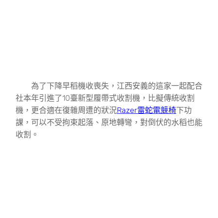
為了下降早稻機收喪失，江西安義的這家一起配合
社本年引進了10臺新型履帶式收割機，比擬傳統收割
機，更合適在復雜周遭的狀況
Razer雷蛇電競椅
下功
課，可以不受拘束起落、原地轉彎，對倒伏的水稻也能
收割。