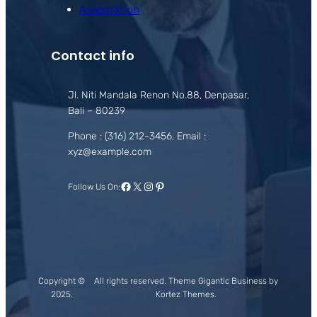
Association
Contact info
Jl. Niti Mandala Renon No.88, Denpasar,
Bali – 80239
Phone : (316) 212-3456, Email :
xyz@example.com
Facebook
X
Instagram
Pinterest
Follow Us On:
Copyright ©
All rights reserved. Theme Gigantic Business by
2025.
Kortez Themes.