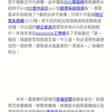
用于推動古代化耕種，此中重點
ROG電競椅
推進補齊水
稻烘干&ld
100室內設計
quo;短
歐德系統傢俱
板”，資陽
區本年就新增了11臺稻谷烘干裝備，日烘干才能達
辦公
室系統櫃
2500噸，烘干后的稻谷直接進進智能鋼板倉
存儲，可以或許
辦公家具
籠罩到本地85%的水稻蒔植
戶，年夜年夜延
backbone工學椅
長了早稻產后「第一
階段：情感對等與質感互換。牛土豪，你必須用你最便
宜的一張鈔票，換取張水瓶最貴的一滴淚水。」晾曬的
時光。
本年，農業鄉村部會同
幸福空間
南邊各省份，對履
帶式收獲機械、耕整地機械、高機能水稻移栽機械以及
育秧和烘干成套舉
100室內設計
措措施設備加年夜