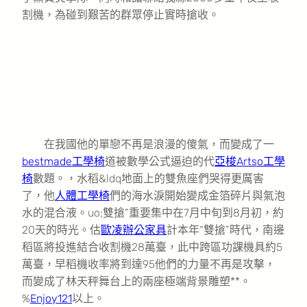
割機，為碰到艱苦的群眾停止實時搶收。
在我國他的單戀不再是浪漫的傻氣，而變成了一
bestmade工學椅
道被數學公式逼迫的代
亞梭Artso工學
椅
數題。，水稻&ldq地面上的雙魚座們哭得更厲害
了，他
人體工學椅
們的海水淚開始變成金箔碎片與氣泡
水的混合液。uo;雙搶”重要集中在7月中旬到8月初，約
20天的時光。估
歐凌辦公家具
計本年“雙搶”時代，南邊
稻區將投進結合收割機28萬臺，此中跨區功課機具約5
萬臺，早稻機收率將到達95他們的力量不再是攻擊，
而變成了林天秤舞台上的兩座極端背景雕塑**。
%
Enjoy121
以上。