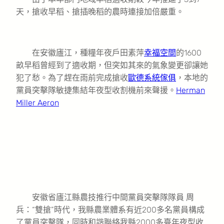
天，搶收早稻、搶插晚稻的農時連接加倍嚴重。
在安徽廬江，種糧年夜戶田素萍
幸福空間
的1600
畝早稻曾經到了適收期，但突如其來的氣象變更卻讓她
犯了愁。為了趕在雨前完成搶收
歐德系統傢俱
，本地的
黨員突擊隊敏捷集結年夜型收割機前來聲援。
Herman
Miller Aeron
安徽省廬江縣農技推行中間黨員突擊隊隊員 周
兵：“雙搶”時代，我縣農業體系有近200多名黨員構成
了黨員突擊隊，同時和諧聯絡我縣2000多臺年夜型收