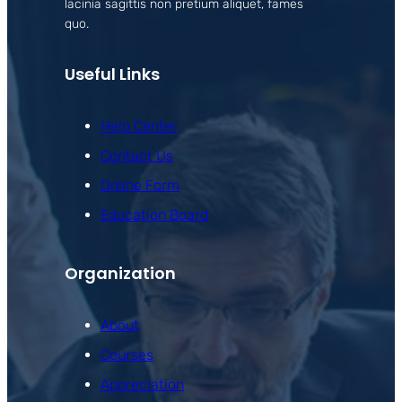
lacinia sagittis non pretium aliquet, fames
quo.
Useful Links
Help Center
Contact Us
Online Form
Education Board
Organization
About
Courses
Appreciation