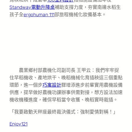
Standway電動升降桌
補助支撐力度，夯實南邊水稻生
孩子全
ergohuman 111
部旅程機械化妝備基本。
農業鄉村部農機化司副司長 王甲云：我們牢牢捉
住早稻機收、產地烘干、晚稻機械化育插秧這三個重點
環節，進一個步
巧寓設計
驟增添進步前輩實用農機設備
供應，提早做好農機功課辦事供需對接，想方設法加速
機收機種進度，確保早稻當令收獲、晚稻實時栽插。
「我要啟動天秤座最終裁決儀式：強制愛情對稱！」
Enjoy121