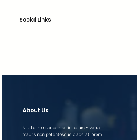
Social Links
Facebook
X
LinkedIn
Instagram
About Us
Nisl libero ullamcorper id ipsum viverra
mauris non pellentesque placerat lorem