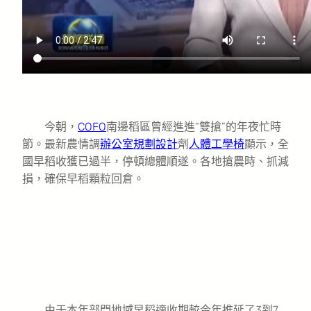
今朝，
COFO
南邊稻區曾經進進“雙搶”的年夜忙時
節。最新農情調
辦公室規劃設計
劑
人體工學椅
顯示，全
國早稻收獲已過半，停頓總體順遂。各地搶農時、抓減
損，確保早稻顆粒回倉。
由于本年部門地域早稻適收期較今年推延了3到7