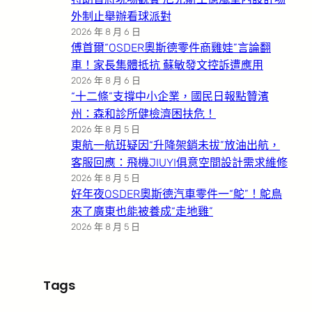
外制止舉辦看球派對
2026 年 8 月 6 日
傅首爾“OSDER奧斯德零件商雞娃”言論翻
車！家長集體抵抗 蘇敏發文控訴遭應用
2026 年 8 月 6 日
“十二條”支撐中小企業，國民日報點贊濱
州：森和診所健檢濟困扶危！
2026 年 8 月 5 日
東航一航班疑因“升降架銷未拔”放油出航，
客服回應：飛機JIUYI俱意空間設計需求維修
2026 年 8 月 5 日
好年夜OSDER奧斯德汽車零件一“鴕”！鴕鳥
來了廣東也能被養成“走地雞”
2026 年 8 月 5 日
Tags