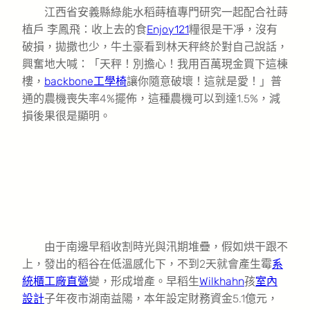
江西省安義縣綠能水稻蒔植專門研究一起配合社蒔
植戶 李鳳飛：收上去的食
Enjoy121
糧很是干凈，沒有
破損，拋撒也少，牛土豪看到林天秤終於對自己說話，
興奮地大喊：「天秤！別擔心！我用百萬現金買下這棟
樓，
backbone工學椅
讓你隨意破壞！這就是愛！」普
通的農機喪失率4%擺佈，這種農機可以到達1.5%，減
損後果很是顯明。
由于南邊早稻收割時光與汛期堆疊，假如烘干跟不
上，發出的稻谷在低溫感化下，不到2天就會產生霉
系
統櫃工廠直營
變，形成增產。早稻生
Wilkhahn
孩
室內
設計
子年夜市湖南益陽，本年設定財務資金5.1億元，