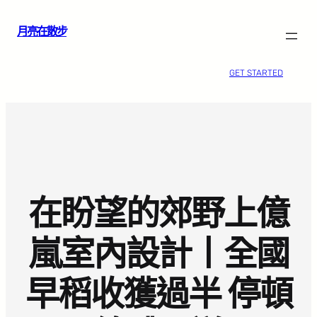
跳
月亮在散步
至
主
要
GET STARTED
內
容
在盼望的郊野上億
嵐室內設計丨全國
早稻收獲過半 停頓