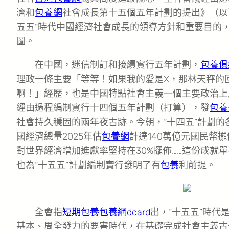
濟和
包養網
社會成長第十五個五年計劃的提出》（以
五五”時代中國經濟社會成長的領導方針和重要目的
圖。
在中國，迷信制訂和接續實行五年計劃，
包養俱
理政一條主要「等等！如果我的愛是X，那林天秤的
啊！」經歷，也是中國特點社會主義一個主要政治上風。
經由過程編制實行十四個五年計劃（打算），發
包養
社會持久穩固的兩年夜古跡。今朝，“十四五”計劃
國經濟總量2025年估
包養網
計達140萬億元國民幣擺
對世界經濟增加進獻率堅持在30%擺佈……這份成就
也為“十五五”計劃編制實行發明了有
包養
利前提。
全會指
短期包養
包養網dcard
出，“十五五”時代
基本、周全發力的要害時代，在基礎完成社會主義古