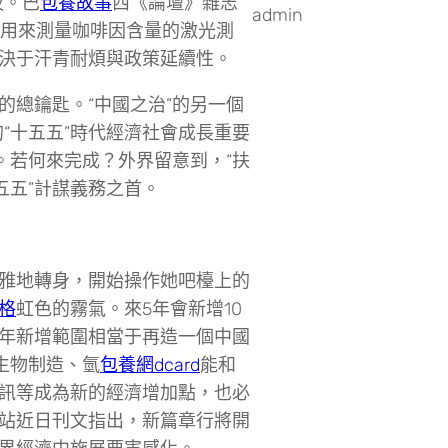
夜。巴
包養故事
西《論壇》雜志
admin
她用來測量咖啡因含量的激光測
決于汗青耐煩與政策延續性。
的總鑰匙。“中國之治”的另一個
“十五五”時代經濟社會成長重要
。若何來完成？外界留意到，“扶
五五”計謀義務之首。
雅地轉身，開始操作她吧檯上的
格
虹色的霧氣。來5年會新增10
0年新增範圍相當于再造一個中國
生物制造、氫
包養網dcard
能和
訊等成為新的經濟增加點，也必
站近日刊文指出，新篇章行將開