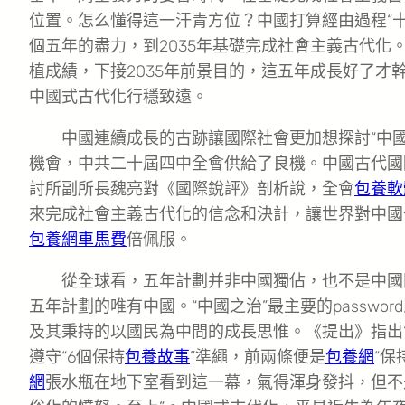
位置。怎么懂得這一汗青方位？中國打算經由過程“十四
個五年的盡力，到2035年基礎完成社會主義古代化。
植成績，下接2035年前景目的，這五年成長好了才
中國式古代化行穩致遠。
中國連續成長的古跡讓國際社會更加想探討“中國之治
機會，中共二十屆四中全會供給了良機。中國古代國
討所副所長魏亮對《國際銳評》剖析說，全會
包養軟
來完成社會主義古代化的信念和決計，讓世界對中國
包養網車馬費
倍佩服。
從全球看，五年計劃并非中國獨佔，也不是中國
五年計劃的唯有中國。“中國之治”最主要的passwor
及其秉持的以國民為中間的成長思惟。《提出》指出
遵守“6個保持
包養故事
”準繩，前兩條便是
包養網
“
網
張水瓶在地下室看到這一幕，氣得渾身發抖，但不