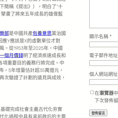
下簡稱《提出》），明白了“十
，擘畫了將來五年成長的雄偉藍
樂部
是中國共產
包養意思
黨治國
顯示名稱
*
回應Y應該是X的虛數單位才對
從1953年至2025年，中國
電子郵件地
一個月價錢
明了經濟疾速成長和
的各項重要目的義務行將完成。中
佈，5年增量估計超35萬億元，
個人網站網址
單再次驗證了計劃的遠見與成效，
在
瀏覽器
下次發佈
是基礎完成社會主義古代化夯實
代化過程中具有承前啟后的主要