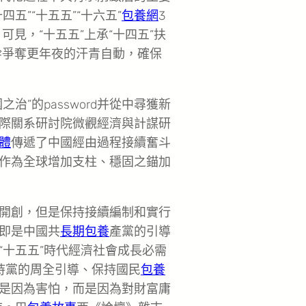
五”“十五五”“十六五”
包養網
3
可見，“十五五”上承“十四五”扶
幹爭奪更年夜的汗青自動，確保
”的password并從中尋獲新
際關系研討院微觀經濟與計謀研
體
傳遞了中國經由過程接續奮斗
作為全球增加支柱、穩固之錨加
開創，但是保持接續編制和實行
d即是中國共
長期包養
產黨的引導
“十五五”時代經濟社會成長必需
保持黨的周全引導、保持國民
包養
是因為害怕，而是因為對財富庸