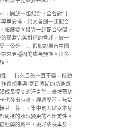
界經濟中施展要害感化。
ord：開放一起配合。全會對“十
了專章安排，誇大首創一起配合
，拓展雙向投資一起配合空間，
愛的那盆完美對稱的盆栽，被一
一公分！”……假如說曩昔中國
世界帶來更穩固的成長預期。良多
項。
續性——持久目的一直不變，推動
、作家胡里奧·塞瓦略斯的切身感
竭成長提高的汗青牛土豪被蕾絲
卡也發出哀嚎。經過歷程。無論
接著一茬干，集中氣力辦妥本身
部周遭的狀況變更的不斷定性。
倍壯麗的篇章，更好成長本身、