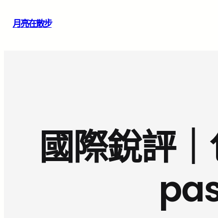
跳
月亮在散步
至
主
要
內
容
國際銳評｜
pa