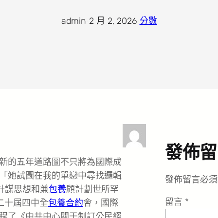
admin
·
2 月 2, 2026
·
分數
發佈留
國新的五年道路圖不只將為國際成
「她試圖在我的單戀中尋找邏輯
發佈留言必須
計謀思想和兼
包養
顧計劃世所罕
留言
*
黨二十屆四中全
包養合約
會，國際
程了《中共中心關于制訂公民經