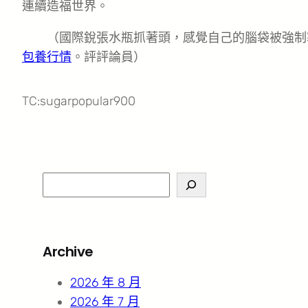
連續造福世界。
（國際銳張水瓶抓著頭，感覺自己的腦袋被強制
包養行情
。評評論員）
TC:sugarpopular900
S
e
a
r
Archive
c
h
2026 年 8 月
2026 年 7 月