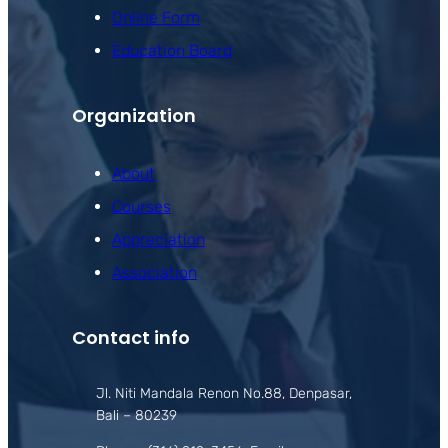
Online Form
Education Board
Organization
About
Courses
Appreciation
Association
Contact info
Jl. Niti Mandala Renon No.88, Denpasar,
Bali – 80239