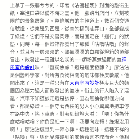
上拿了一張髒兮兮的，印著《沾醬秘笈》封面的皺衛生
紙，塞進口袋以備不時之需。他一腳踏出店門，立刻被
眼前的景象震驚了。整條城市的主幹道上，數百個交通
信號燈，從東邊到西邊，從高架橋到巷弄口，全部變成
了綠燈。它們不是交替閃爍，而是固定在「通行」的狀
態，同時，每一個燈箱都發出了那種「咕嚕咕嚕」的聲
音，並且有一層淡淡的、熱氣騰騰的白霧從燈箱的頂部
冒出，散發出一種難以名狀的——麵粉蒸煮過頭的氣
禪
風室內設計
味。「麵粉焦慮？還是過度發酵？」廖沾沾
是個醬料學家，對所有食物相關的氣味都極度敏感。他
聞出來了，這是一種只有在
大直室內設計
極度巨大的麵
團因為壓力過大而散發出的氣味。街上的行人陷入了混
亂。汽車不知道該走還是該停，因為無論從哪個方向
看，都是綠燈。一個穿著西裝的男人小心翼翼地把車停
在路中央，搖下車窗，對著紅綠燈大喊：「喂！你為什
麼咕嚕咕嚕？你倒是紅一下啊！我要向左轉！綠燈沒用
啊！」廖沾沾感覺到一陣心悸。這種氣味，這種不祥的
「咕嚕」聲，與他兒時聽到的家傳預言不謀而合。他想