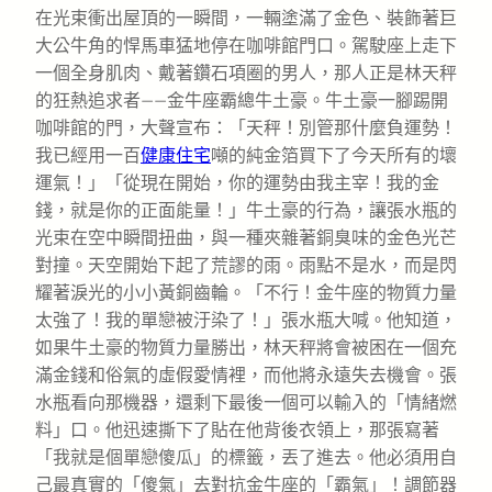
在光束衝出屋頂的一瞬間，一輛塗滿了金色、裝飾著巨
大公牛角的悍馬車猛地停在咖啡館門口。駕駛座上走下
一個全身肌肉、戴著鑽石項圈的男人，那人正是林天秤
的狂熱追求者——金牛座霸總牛土豪。牛土豪一腳踢開
咖啡館的門，大聲宣布：「天秤！別管那什麼負運勢！
我已經用一百
健康住宅
噸的純金箔買下了今天所有的壞
運氣！」「從現在開始，你的運勢由我主宰！我的金
錢，就是你的正面能量！」牛土豪的行為，讓張水瓶的
光束在空中瞬間扭曲，與一種夾雜著銅臭味的金色光芒
對撞。天空開始下起了荒謬的雨。雨點不是水，而是閃
耀著淚光的小小黃銅齒輪。「不行！金牛座的物質力量
太強了！我的單戀被汙染了！」張水瓶大喊。他知道，
如果牛土豪的物質力量勝出，林天秤將會被困在一個充
滿金錢和俗氣的虛假愛情裡，而他將永遠失去機會。張
水瓶看向那機器，還剩下最後一個可以輸入的「情緒燃
料」口。他迅速撕下了貼在他背後衣領上，那張寫著
「我就是個單戀傻瓜」的標籤，丟了進去。他必須用自
己最真實的「傻氣」去對抗金牛座的「霸氣」！調節器