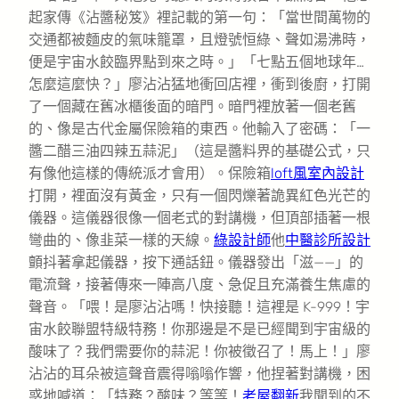
起家傳《沾醬秘笈》裡記載的第一句：「當世間萬物的
交通都被麵皮的氣味籠罩，且燈號恒綠、聲如湯沸時，
便是宇宙水餃臨界點到來之時。」「七點五個地球年…
怎麼這麼快？」廖沾沾猛地衝回店裡，衝到後廚，打開
了一個藏在舊冰櫃後面的暗門。暗門裡放著一個老舊
的、像是古代金屬保險箱的東西。他輸入了密碼：「一
醬二醋三油四辣五蒜泥」（這是醬料界的基礎公式，只
有像他這樣的傳統派才會用）。保險箱
loft風室內設計
打開，裡面沒有黃金，只有一個閃爍著詭異紅色光芒的
儀器。這儀器很像一個老式的對講機，但頂部插著一根
彎曲的、像韭菜一樣的天線。
綠設計師
他
中醫診所設計
顫抖著拿起儀器，按下通話鈕。儀器發出「滋——」的
電流聲，接著傳來一陣高八度、急促且充滿養生焦慮的
聲音。「喂！是廖沾沾嗎！快接聽！這裡是 K-999！宇
宙水餃聯盟特級特務！你那邊是不是已經聞到宇宙級的
酸味了？我們需要你的蒜泥！你被徵召了！馬上！」廖
沾沾的耳朵被這聲音震得嗡嗡作響，他捏著對講機，困
惑地喊道：「特務？酸味？等等！
老屋翻新
我聞到的不