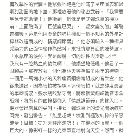
備攻擊性的實體。他緊張地跑進他堆滿了星座圖表和過
期甜甜圈的地下室，那裡放著他的秘密武器。「我需要
星象學輔助儀！」他衝到一個像是老式彈珠臺的機器
前，上面貼滿了「巨蟹座已哭」、「處女座勿碰」等警
告標籤。這是他用廢棄的唱片機和一個不知名的外星計
算器改造而成的「情感調節器」。他必須輸入一種極具
感染力的正面情緒作為燃料，來抵抗那負面的運勢波。
「水瓶座的優勢，就是超脫一切的理性與冷靜…才怪！
我只有一腔熱血的傻氣啊！」他絕望地低吼。他看了一
眼腳邊。那裡放著一個他為林天秤準備了兩年的禮物：
一個用一萬塊小小的天秤座黃銅齒輪組成的音樂盒。他
從未送出，因為害怕被拒絕。這份害怕，就是純度最高
的單戀情感。張水瓶咬緊牙關，將那個黃銅齒輪音樂盒
砸爛，將所有的齒輪都倒入「情感調節器」的輸入口。
機器發出刺耳的尖叫，接著，彈珠臺上的燈光開始瘋狂
閃爍，發出警告。「能量超載！檢測到極致純粹的單戀
能量！目標：提升天秤座運勢！」在機器的頂部，一個
巨大的、像彩虹一樣的光束筆直地射向天空。然而，就