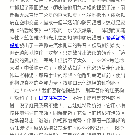
吼。他以一種專業包水餃的極限速度，從旁邊的麵粉堆
中抓起了兩團麵皮。麵皮被他用氣功般的捏製手法，瞬
間擴大成直徑三公尺的巨大麵皮。他猛地擲出，兩張麵
皮在空中交疊，變成一個半透明的防禦護盾。這就是家
傳《沾醬秘笈》中記載的「水餃皮護盾」，薄韌而充滿
彈性。藍色離子炮光束猛烈地擊中麵皮護盾，
醫美診所
設計
發出了一聲像是汽水開蓋的聲音。護盾劇烈震動，
但奇蹟般地擋住了攻擊，只是散發出濃郁的麵香。「這
麵皮的延展性！完美！但撐不了太久！」K-999焦急地
大喊，中藥味更濃了。廖沾沾知道，他必須帶走他那缸
陳年老蒜泥，那是宇宙的希望。他跑到蒜泥缸前，使出
他搬運食材的全部力量，將那口比他還胖的缸抱起。
「走！K-999！我們要從後院逃跑！別再管你的紅棗枸
杞燃料了！」
日式住宅設計
「不行！燃料是文明的基
礎！沒了紅棗我飛不遠！」吉娃娃特務抗議。它用小嘴
咬住廖沾沾的衣領，同時開啟了它背上的枸杞推進器。
推進器發出「滋滋」的輕微煎煮聲，伴隨著一股濃郁的
蔘味爆發。廖沾沾抱著蒜泥缸、K-999咬著他，一起從