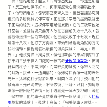
一樣，優雅地縮了回去。同時發出低語：「你還是別看
了，反正你也停不好。」何手殘感覺心臟快要跳出來
了。他轉頭看去，發現那座高聳入雲、覆蓋著鏽跡斑斑
鐵網的多層機械式停車塔，正在那片窄巷的盡頭散發出
不正常的綠光。這棟停車塔是個異類，它的三號車位始
終空著，並且傳說只要有人敢在它面前失敗十八次，就
會被傳送到一個泊車地獄。他已經失敗了十七次。現在
是第十八次。他打了方向盤，車頭朝著銅獨角獸的方向
猛地偏轉。後視鏡發出最後的溫柔提醒：「再見，世
界。」他沒有撞上獨角獸，但他那顫抖的車尾卻擦到了
停車塔三號車位入口處的一根古老
牙醫診所設計
、佈滿
苔蘚的柱子。不是撞擊，而是輕柔的碰觸，像戀人之間
的耳語。接著，一道濃郁的、像薄荷口香糖一樣的綠色
光芒。猛地從柱子爆發出來，瞬間吞噬了何手殘和他的
掀背車。光芒消失後，窄巷恢復了平靜，只剩下獨角獸
雕像一臉困惑的表情。何手殘感覺一陣天旋地轉，等他
回過神來，他的車子竟然垂直停在一個貼滿了巨大
侘寂
風
獎狀的牆壁上。獎狀上寫著：「完美倒車入庫獎——