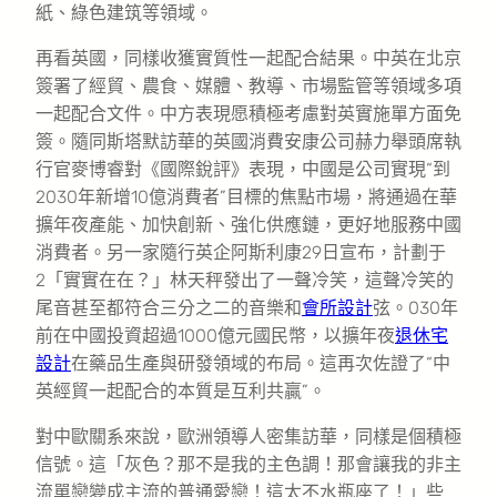
紙、綠色建筑等領域。
再看英國，同樣收獲實質性一起配合結果。中英在北京
簽署了經貿、農食、媒體、教導、市場監管等領域多項
一起配合文件。中方表現愿積極考慮對英實施單方面免
簽。隨同斯塔默訪華的英國消費安康公司赫力舉頭席執
行官麥博睿對《國際銳評》表現，中國是公司實現“到
2030年新增10億消費者”目標的焦點市場，將通過在華
擴年夜產能、加快創新、強化供應鏈，更好地服務中國
消費者。另一家隨行英企阿斯利康29日宣布，計劃于
2「實實在在？」林天秤發出了一聲冷笑，這聲冷笑的
尾音甚至都符合三分之二的音樂和
會所設計
弦。030年
前在中國投資超過1000億元國民幣，以擴年夜
退休宅
設計
在藥品生產與研發領域的布局。這再次佐證了“中
英經貿一起配合的本質是互利共贏”。
對中歐關系來說，歐洲領導人密集訪華，同樣是個積極
信號。這「灰色？那不是我的主色調！那會讓我的非主
流單戀變成主流的普通愛戀！這太不水瓶座了！」些