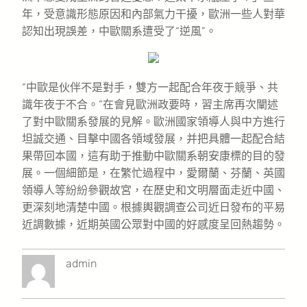
年，受意識形態原因和內部氣力干擾，歐洲一些人對華
認知出現誤差，中歐關系遭受了“逆風”。
“中歐是伙伴不是對手，雙方一起配合年夜于競爭、共
識年夜于不合。”在會見歐洲政要時，習主席再次闡述
了對中歐關系發展的見解。歐洲國家領導人與中方進行
坦誠交通、目擊中國各領域發展，并把具體一起配合結
果帶回本國，這有助于推動中歐關系朝安康標的目的發
展。一個細節是，在繁忙過程中，愛爾蘭、芬蘭、英國
領導人等紛紛參觀故宮，在歷史和文明層面走近中國、
更深刻地清楚中國。根據輿觀調查公司近日發布的平易
近調數據，近期英國公眾對中國的好感度呈回熱趨勢。
admin