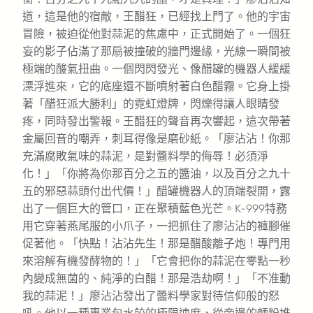
道，這是他的宿敵，王醋狂，已經找上門了。他的宇宙
冒險，被迫從他對蒜泥的焦慮中，正式開始了。一個狂
妄的影子佔滿了那扇被撞破的牆門邊緣，光線一瞬間被
極端的酸氣扭曲。一個閃閃發光、像醋罐的機器人緩緩
漂浮進來，它的底座還不斷噴射著白色醋霧。它身上掛
著「醋狂派大勝利」的霓虹燈牌，閃爍得讓人眼睛發
疼，同時發出警報。王醋狂的聲音再次響起，這次帶著
金屬回音的嘲弄，刺耳得像是磨砂紙。「廖沾沾！你那
充滿腐敗氣味的蒜泥，是對醬料學的侮辱！必須淨
化！」「你將為你那百分之五的醬油，以及百分之九十
五的邪惡蒜頭付出代價！」醋罐機器人的頂端裂開，露
出了一個巨大的管口，正在聚積藍色光芒。K-999特務
用它穿著燕尾服的小爪子，一把抓住了廖沾沾的褲腳催
促著他。「快點！沾沾先生！那是醋酸離子炮！專門用
來溶解有機發酵物的！」「它會把你的蒜泥在零點一秒
內變成無菌的、純淨的白醋！那是浩劫啊！」「不准動
我的蒜泥！」廖沾沾發出了醬料學家對待信仰般的怒