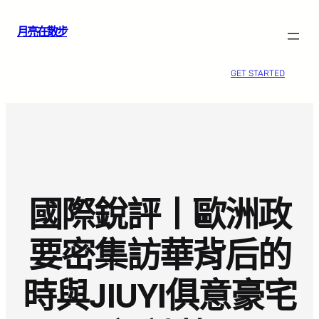
跳
月亮在散步
至
主
要
GET STARTED
內
容
國際銳評丨歐洲政
要密集訪華背后的
時與JIUYI俱意豪宅