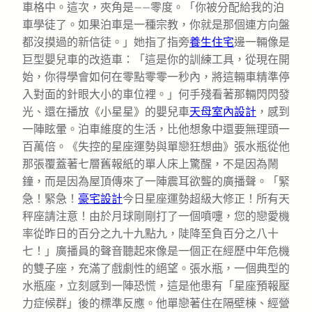
車格中。這次，夾角是——零度。「你被分配給我的泊
車學徒了。如果泊車是一種宗教，你就是那個連方向盤
都沒摸過的新信徒。」她指了指旁
養生住宅
邊一輛像是
巨型嬰兒車的改造車：「這是你的訓練工具，從現在開
始，你得學會如何在零點零零一秒內，將這輛車精準停
入對面的針眼大小的車位裡。」何手殘看著那輛閃閃發
光、還在播放《小星星》的嬰兒車
天母室內設計
，感到
一陣眩暈。泊車維度的生活，比他想象中還要無理頭一
百萬倍。《失控的星座運勢與單戀狂想曲》張水瓶從他
那張覆蓋著七層舊報紙的單人床上驚醒，不是因為鬧
鐘，而是因為屋頂傳來了一陣震耳欲聾的廣播聲。「緊
急！緊急！
豪宅設計
今日星座運勢超級大修正！所有天
秤座請注意！由於月球剛剛打了一個噴嚏，您的戀愛機
率從昨日的百分之九十九點九，陡降至負百分之八十
七！」廣播員的聲音聽起來像是一個正在經歷中年危機
的雙子座，充滿了戲劇性的絕望。張水瓶，一個典型的
水瓶座，立刻感到一陣恐慌，這是他患有「星座預報壓
力症候群」後的標準反應。他單戀著住在隔壁棟、經營