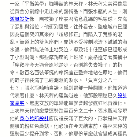
一家「平衡美學」咖啡館的林天秤。林天秤完美得像是
從黃金分割線中走出來的藝術品。而張水瓶的人生，則
遊艇設計
像一團被獅子座暴君隨意亂踢的毛線球，充滿
了混亂與錯位。他衝到窗邊，往外看去。整座城市已經
因為這個突如其來的「超級修正」而陷入了荒謬的混
亂。街道上的雙魚座們，開始不受控制地流下鹹鹹的海
水淚，他們無法停止地哭泣，導致城市低窪處已經形成
了小型潟湖。那些摩羯座的上班族，嚴格遵守著廣播中
「摩羯座今天適合原地踏步，否則將失去襪子」的指
令。數百名西裝筆挺的摩羯座正整齊地站在原地，他們
的鞋子裡裝滿了已經潮濕的淚水。「負百分之八十
七？」張水瓶喃喃自語，感到胃部一陣翻騰，他知道這
代表著什麼。林天秤的運勢越差，他那股積壓已久
設計
家豪宅
、無處安放的單戀能量就會越發瘋狂地實體化。
上次林天秤的戀愛運勢跌至百分之二十，張水瓶就發現
他的
身心診所設計
廚房裡長滿了巨大的、形狀是林天秤
側臉的粉紅色蘑菇。他必須在今天結束前，將林天秤的
運勢至少提升到零。否則，他那份單戀就會變成某種具