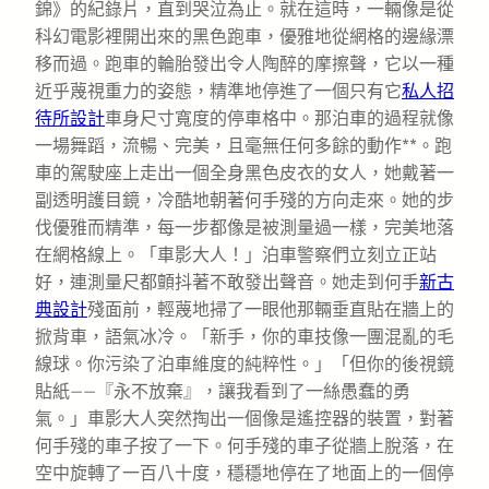
錦》的紀錄片，直到哭泣為止。就在這時，一輛像是從
科幻電影裡開出來的黑色跑車，優雅地從網格的邊緣漂
移而過。跑車的輪胎發出令人陶醉的摩擦聲，它以一種
近乎蔑視重力的姿態，精準地停進了一個只有它
私人招
待所設計
車身尺寸寬度的停車格中。那泊車的過程就像
一場舞蹈，流暢、完美，且毫無任何多餘的動作**。跑
車的駕駛座上走出一個全身黑色皮衣的女人，她戴著一
副透明護目鏡，冷酷地朝著何手殘的方向走來。她的步
伐優雅而精準，每一步都像是被測量過一樣，完美地落
在網格線上。「車影大人！」泊車警察們立刻立正站
好，連測量尺都顫抖著不敢發出聲音。她走到何手
新古
典設計
殘面前，輕蔑地掃了一眼他那輛垂直貼在牆上的
掀背車，語氣冰冷。「新手，你的車技像一團混亂的毛
線球。你污染了泊車維度的純粹性。」「但你的後視鏡
貼紙——『永不放棄』，讓我看到了一絲愚蠢的勇
氣。」車影大人突然掏出一個像是遙控器的裝置，對著
何手殘的車子按了一下。何手殘的車子從牆上脫落，在
空中旋轉了一百八十度，穩穩地停在了地面上的一個停