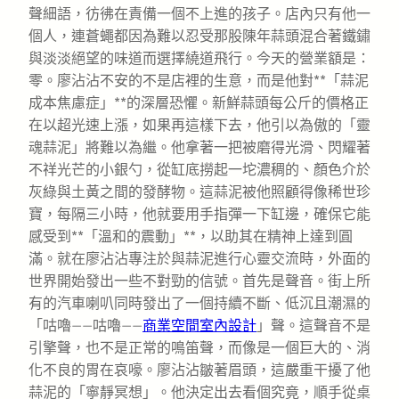
聲細語，彷彿在責備一個不上進的孩子。店內只有他一
個人，連蒼蠅都因為難以忍受那股陳年蒜頭混合著鐵鏽
與淡淡絕望的味道而選擇繞道飛行。今天的營業額是：
零。廖沾沾不安的不是店裡的生意，而是他對**「蒜泥
成本焦慮症」**的深層恐懼。新鮮蒜頭每公斤的價格正
在以超光速上漲，如果再這樣下去，他引以為傲的「靈
魂蒜泥」將難以為繼。他拿著一把被磨得光滑、閃耀著
不祥光芒的小銀勺，從缸底撈起一坨濃稠的、顏色介於
灰綠與土黃之間的發酵物。這蒜泥被他照顧得像稀世珍
寶，每隔三小時，他就要用手指彈一下缸邊，確保它能
感受到**「溫和的震動」**，以助其在精神上達到圓
滿。就在廖沾沾專注於與蒜泥進行心靈交流時，外面的
世界開始發出一些不對勁的信號。首先是聲音。街上所
有的汽車喇叭同時發出了一個持續不斷、低沉且潮濕的
「咕嚕——咕嚕——
商業空間室內設計
」聲。這聲音不是
引擎聲，也不是正常的鳴笛聲，而像是一個巨大的、消
化不良的胃在哀嚎。廖沾沾皺著眉頭，這嚴重干擾了他
蒜泥的「寧靜冥想」。他決定出去看個究竟，順手從桌