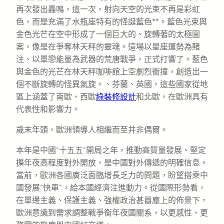
再次發出轟鳴，這一次，射向天空的光束不再是彩虹
色，而是充滿了水瓶座特有的怪誕藍色**。藍色光束與
金色光芒在空中形成了一個巨大的、旋轉著的太極圖
案，像是在爭奪林天秤的靈魂。這場以星座運勢為賭
注、以單戀能量為武器的荒唐戰爭，正式打響了。藍色
與金色的光芒在林天秤咖啡館上空劇烈衝撞，創造出一
個不斷旋轉的怪異氣旋。、芬蘭、英國，這些國家從地
區上涵蓋了南歐、西歐
綠裝修設計
和北歐，在歐洲具有
代表性和影響力。
歲末年頭，歐洲領導人相繼而至并非偶爾。
本年是中國“十五五”開局之年，推動高質量發展、堅定
擴年夜高程度對外開放，是中國對外傳遞的明確信息。
當前，歐洲各國廣泛面臨增長乏力的問題，盼望搭乘中
國發展“快車”，給本國經濟注進動力。從國際形勢看，
在單邊主義、保護主義、強權政治甚囂塵上的佈景下，
歐洲意識到需求調整戰爭衡年夜國關系，以更感性、更