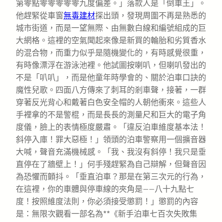
第零點零零零零零九度偏差。」落款人是「倒車王」。
他趕緊從車窗
無毒建材
探出頭，發現周圍不再是熟悉的
城市街道，而是一望無際、由無數白線和編號組成的巨
大網格。這裡的空氣聞起來像是新買的輪胎和劣質香水
的混合物，而重力似乎是隨機變化的，有時感覺很重，
有時像漂浮在游泳池裡。他試圖按喇叭，但喇叭發出的
不是「叭叭」，而是他童年時學會的、關於泊車口訣的
魔性兒歌。四面八方傳來了刺耳的剎車聲，接著，一群
穿著反光背心和戴著白色安全帽的人朝他衝來。這些人
手裡拿的不是警棍，而是長長的測量尺和巨大的電子角
度儀，臉上的表情極度嚴肅。「違反泊車維度基本法！
斜停入庫！罪大惡極！」領頭的泊車警察用一個擴音器
大喊，聲音充滿機械感。「我、我沒有斜停！我只是垂
直停在了牆壁上！」何手殘趕緊為自己辯解，但聲音因
為恐懼而顫抖。「垂直泊車？那是在第三次元的行為，
在這裡，你的車體與停車線的夾角是——八十九點七
度！按照維度法則，你必須接受懲罰！」懲罰的內容
是：無限次觀看一部名為**《新手泊車七百次失敗集