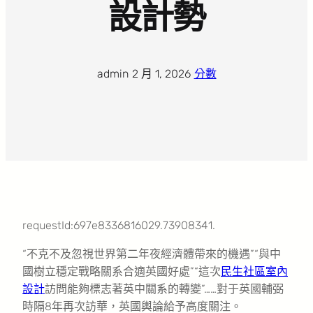
設計勢
admin
·
2 月 1, 2026
·
分數
requestId:697e8336816029.73908341.
“不克不及忽視世界第二年夜經濟體帶來的機遇”“與中
國樹立穩定戰略關系合適英國好處”“這次
民生社區室內
設計
訪問能夠標志著英中關系的轉變”……對于英國輔弼
時隔8年再次訪華，英國輿論給予高度關注。