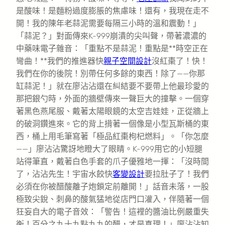
是酸味！是麵粉過度膨脹的焦慮味！還有，我現在走不
開！我的陳年老蒜泥需要每隔三小時的溫和震動！」
「蒜泥？」對面傳來K-999崩潰的尖叫聲，帶著濃濃的
中藥味電子雜音：「重點不是蒜泥！重點是**時空正在
彎曲！**我們的推進器快
親子空間設計
沒紅棗了！快！
我們在你的後院！別帶任何多餘的東西！除了——你那
缸蒜泥！」就在廖沾沾還在糾結要不要帶上他最珍愛的
那把銀勺時，外面的牆壁傳來一聲巨大的撞擊。一個穿
著黑色燕尾服、戴著太陽眼鏡的太空吉娃娃，正從牆上
的破洞鑽進來。它的背上揹著一個像是小型瓦斯桶的東
西，桶上用毛筆寫著「極品紅棗枸杞燃料」。「你怎麼
——」廖沾沾驚訝地瞪大了眼睛。K-999用它的小短腿
站得筆直，戴著白色手套的爪子優雅地一揮：「沒時間
了，沾沾先生！宇宙水餃快
客變設計
要拉肚子了！我們
必須在你被醋酸離子炮鎖定前離開！」話音未落，一股
極致尖銳、刺鼻的酸氣猛地從店門口灌入，伴隨著一個
狂妄自大的電子音效：「警告！這裡的醬油比例嚴重失
衡！百分之九十九點九九的醋，才是真理！」廖沾沾知