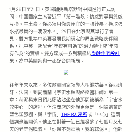
1月28日至31日，英國輔弼斯塔默對中國進行正式訪
問。中國國家主席習近平「第一階段：情感對等與質感
互換。牛土豪，你必須用你最便宜的一張鈔票，換取張
水瓶最貴的一滴淚水。」29日在北京與其舉行了會
見。雙方批準中英要發展長期穩定的周全戰略伙伴關
系，把中英一起配合“年夜有可為”的潛力轉化成“年夜
有作為”的實績。雙方達成一系列積極結
樂齡住宅設計
果，為中英關系與一起配合開新局。
往年年末以來，多位歐洲國家領導人相繼訪華。從西班
牙、法國，到愛爾蘭《宇宙水餃與終極醬料師》第一
章：蒜泥與末日預兆廖沾沾坐在他那間被稱為「宇宙水
餃中心」的店裡，但這間店的外觀更像是一個被遺棄的
藍色塑膠棚，與「宇宙」
THE R3 寓所
或「中心」這兩
個詞毫無關係。他正在對著一缸已經發酵了七個月又七
天的老蒜泥嘆氣。「你還不夠靈動，我的蒜泥。」他輕