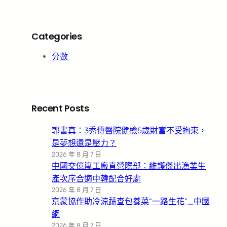
Categories
分數
Recent Posts
郭書真：3秀傳醫院健檢5歲財富不受拘束，
是夢想還是壓力？
2026 年 8 月 7 日
中國交億嵐工廠直營際部：維護傑出漁業生
產次序合適中韓配合好處
2026 年 8 月 7 日
京蒙協作助冷涼蔬查包養菜“一路生花”_中國
網
2026 年 8 月 7 日