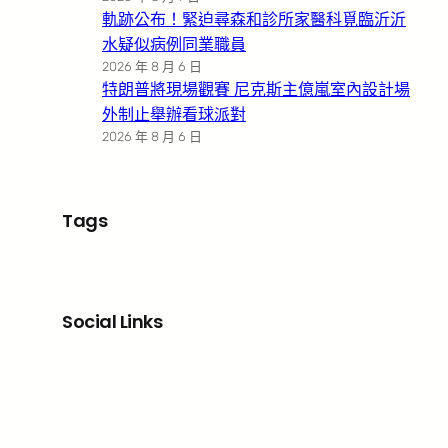
軌跡公布！緊迫尋森和診所家醫科覓臨沂沂
水疑似病例同業職員
2026 年 8 月 6 日
特朗普將現場觀賽 尼克斯主億嵐室內設計場
外制止舉辦看球派對
2026 年 8 月 6 日
Tags
Social Links
Facebook
X
LinkedIn
Instagram