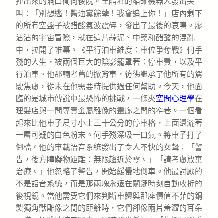
撞出來的洞口衝向後院。王醋狂的醋罐機器人發出尖
叫：「別想逃！醬油黨餘孽！我會追上你！」店內剩下
的所有空盤子被醋酸氣波震碎，發出了最後的哀鳴。廖
沾沾的宇宙冒險，就在這片蒜泥、中藥和醋酸的混亂
中，拉開了帷幕。《平行泊車維度：車位爭奪戰》何手
殘的人生，被兩個巨大的陰影籠罩著：停車費，以及平
行泊車。他那輛老舊的掀背車，彷彿繼承了他所有的駕
駛焦慮，從未在他需要時提供過任何幫助。今天，他面
臨的是城市傳說中最恐怖的挑戰，一條夾
空間心理學
在
理髮店與一間專賣金屬雕像的畫廊之間的窄巷。一個看
起來比他車子尺寸小上三十公分的停車格，上面還灑著
一層可疑的白色粉末。何手殘深吸一口氣。將車子打了
倒檔。他的車載語音系統發出了令人不快的女聲：「警
告，後方障礙物距離：無限趨近於零。」「請考慮放棄
治療。」他忽略了警告，開始緩慢地倒車。他最討厭的
不是語音系統，而是那兩塊永遠在關鍵時刻自動收折的
後視鏡。當他需要它們來判斷車體與那座價值不菲的銅
製獨角獸雕像之間的距離時，它們卻像兩片羞澀的耳朵