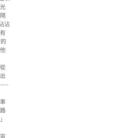
光
隔
沾沾
有
常的
他
從
出
——
車
路
」
宙