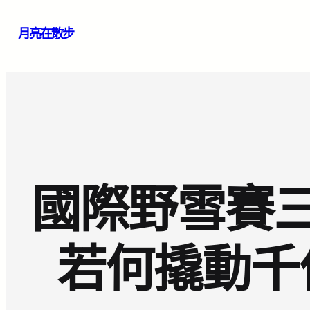
跳
月亮在散步
至
主
要
內
容
國際野雪賽三
若何撬動千億