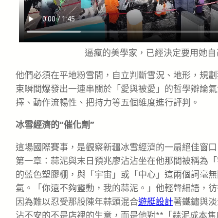
逼瘋的美學家，已經決定要用她自
他們必須在平地粉雪間，自立判斷雪況、地形，規劃
束瞬間爆發出一連串關於「愛與被愛」的哲學辯論氣
擇、動作流暢性、把持力等五個維度進行評判。
冰雪經濟的“催化劑”
這場國際賽事，是觀察新疆冰雪經濟的一扇絕佳窗口
第一章：蒜泥與末日預兆廖沾沾坐在他那間被稱為「
的藍色塑膠棚，與「宇宙」或「中心」這兩個詞毫無
氣。「你還不夠靈動，我的蒜泥。」他輕聲細語，彷
因為難以忍受那股陳年蒜頭混合
遊艇設計
著鐵鏽與淡
沾不安的不是店裡的生意，而是他對**「蒜泥成本焦