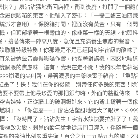
麼快？」廖沾沾猛地衝回店裡，衝到後廚，打開了一個藏
金屬保險箱的東西。他輸入了密碼：「一醬二醋三油四辣
統派才會用）。保險箱打開，裡面沒有黃金，只有一個閃
機，但頂部插著一根彎曲的、像韭菜一樣的天線。他顫抖
聲，接著傳來一陣高八度、急促且充滿養生焦慮的聲音。
宙水餃聯盟特級特務！你那邊是不是已經聞到宇宙級的酸味
耳朵被這聲音震得嗡嗡作響，他捏著對講機，困惑地喊道
度膨脹的焦慮味！還有，我現在走不開！我的陳年老蒜泥
999崩潰的尖叫聲，帶著濃濃的中藥味電子雜音：「重點
沒紅棗了！快！我們在你的後院！別帶任何多餘的東西！除
結要不要帶上他最珍愛的那把銀勺時，外面的牆壁傳來一
空吉娃娃，正從牆上的破洞鑽進來。它的背上揹著一個像
料」。「你怎麼——」廖沾沾驚訝地瞪大了眼睛。K-99
揮：「沒時間了，沾沾先生！宇宙水餃快要拉肚子了！我
股極致尖銳、刺鼻的酸氣猛地從店門口灌入，伴隨著一個
這裡的醬油比例嚴重失衡！百分之九十九點九九的醋，才