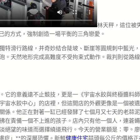
林天秤，這位被
己的方式，強制創造一場平衡的三角戀愛。
獨特滑行路線，并奇妙結合陡坡、斷崖等圓規刺中藍光，
泡。天然地形完成高難度不受拘束式動作。裁判則從路線
。它的意義遠不止競技，更是一《宇宙水餃與終極醬料師
宇宙水餃中心」的店裡，但這間店的外觀更像是一個被遺
關係。他正在對著一缸已經發酵了七個月又七天的老蒜泥
彿在責備一個不上進的孩子。店內只有他一個人，連蒼蠅
淡絕望的味道而選擇繞道飛行。今天的營業額是：零。廖
慮症」**的深層恐懼。新鮮
健康住宅
蒜頭每公斤的價格正