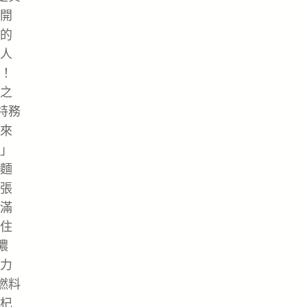
開
的
人
！
之
特務
來
」
麵
張
滿
住
濃
力
燃料
杞