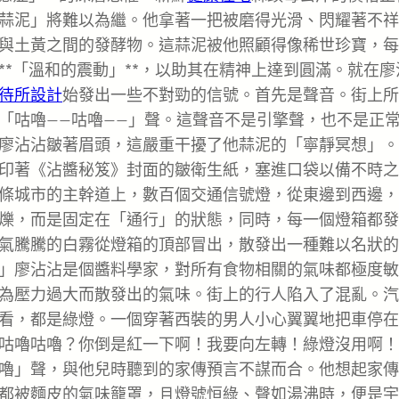
蒜泥」將難以為繼。他拿著一把被磨得光滑、閃耀著不祥
與土黃之間的發酵物。這蒜泥被他照顧得像稀世珍寶，每
*「溫和的震動」**，以助其在精神上達到圓滿。就在廖
待所設計
始發出一些不對勁的信號。首先是聲音。街上所
「咕嚕——咕嚕——」聲。這聲音不是引擎聲，也不是正
廖沾沾皺著眉頭，這嚴重干擾了他蒜泥的「寧靜冥想」。
印著《沾醬秘笈》封面的皺衛生紙，塞進口袋以備不時之
條城市的主幹道上，數百個交通信號燈，從東邊到西邊，
爍，而是固定在「通行」的狀態，同時，每一個燈箱都發
氣騰騰的白霧從燈箱的頂部冒出，散發出一種難以名狀的
」廖沾沾是個醬料學家，對所有食物相關的氣味都極度敏
為壓力過大而散發出的氣味。街上的行人陷入了混亂。汽
看，都是綠燈。一個穿著西裝的男人小心翼翼地把車停在
咕嚕咕嚕？你倒是紅一下啊！我要向左轉！綠燈沒用啊！
嚕」聲，與他兒時聽到的家傳預言不謀而合。他想起家傳
都被麵皮的氣味籠罩，且燈號恒綠、聲如湯沸時，便是宇