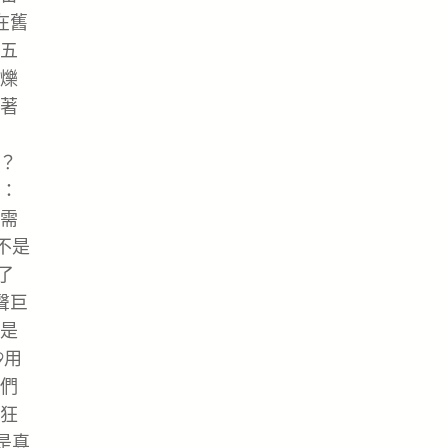
在舊
五
爍
著
了？
：
需
不是
了
聲巨
是
9用
們
狂
是真