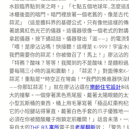
水餃臨界點到來之時。」「七點五個地球年…怎麼這
冰櫃後面的暗門。暗門裡放著一個老舊的、像是古代
蒜泥」（這是醬料界的基礎公式，只有像他這樣的傳
著詭異紅色光芒的儀器。這儀器很像一個老式的對講
拿起儀器，按下通話鈕。儀器發出「滋——」的電流
「喂！是廖沾沾嗎！快接聽！這裡是 K-999！宇
我們需要你的蒜泥！你被徵召了！馬上！」廖沾沾的
「特務？酸味？等等！我聞到的不是酸味！是麵粉過
要每隔三小時的溫和震動！」「蒜泥？」對面傳來K-
蒜泥！重點是**時空正在彎曲！**我們的推進器快
——你那缸蒜泥！」就在廖沾沾還在
樂齡住宅設計
糾
大的撞擊。一個穿著黑色燕尾服、戴著太陽眼鏡的太
小型瓦斯桶的東西，桶上用毛筆寫著「極品紅棗枸杞燃
它的小短腿站得筆直，戴著白色手套的爪子優雅地一
必須在你被醋酸離子炮鎖定前離開！」話音未落，一
妄自大的
THE R3 寓所
電子音
老屋翻新
效：「警告！