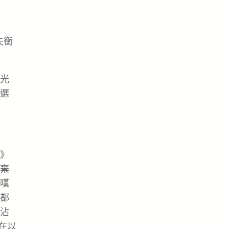
失衡
光
選
》
棄
嘆
都
沾
在以