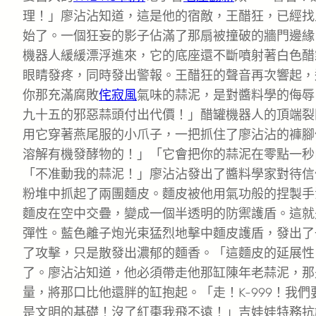
理！」廖沾沾知道，這是他的宿敵，王醋狂，已經找
始了。一個狂妄的影子佔滿了那扇被撞破的牆門邊緣
機器人緩緩漂浮進來，它的底座還不斷噴射著白色醋
眼睛發疼，同時發出警報。王醋狂的聲音再次響起，
你那充滿腐敗
侘寂風
氣味的蒜泥，是對醬料學的侮辱
九十五的邪惡蒜頭付出代價！」醋罐機器人的頂端裂開
用它穿著燕尾服的小爪子，一把抓住了廖沾沾的褲腳
溶解有機發酵物的！」「它會把你的蒜泥在零點一秒
「不准動我的蒜泥！」廖沾沾發出了醬料學家對待信
粉堆中抓起了兩團麵皮。麵皮被他用氣功般的捏製手
麵皮在空中交疊，變成一個半透明的防禦護盾。這就
彈性。藍色離子炮光束猛烈地擊中麵皮護盾，發出了
了攻擊，只是散發出濃郁的麵香。「這麵皮的延展性！
了。廖沾沾知道，他必須帶走他那缸陳年老蒜泥，那
量，將那口比他還胖的缸抱起。「走！K-999！我
是文明的基礎！沒了紅棗我飛不遠！」吉娃娃特務抗