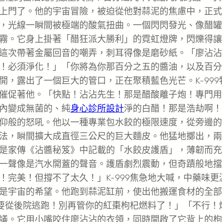
上門了。他的宇宙冒險，被迫從他對蒜泥的焦慮中，正式
，光線一瞬間被極端的酸氣扭曲。一個閃閃發光、像醋罐
霧。它身上掛著「醋狂派大勝利」的霓虹燈牌，閃爍得讓
這次帶著金屬回音的嘲弄，刺耳得像是磨砂紙。「廖沾沾
！必須淨化！」「你將為你那百分之五的醬油，以及百分
，露出了一個巨大的管口，正在聚積藍色光芒。K-999
催促著他。「快點！沾沾先生！那是醋酸離子炮！專門用
內變成無菌的、純
身心診所設計
淨的白醋！那是浩劫啊！
仰般的怒吼。他以一種專業包水餃的極限速度，從旁邊的
法，瞬間擴大成直徑三公尺的巨大麵皮。他猛地擲出，兩
是家傳《沾醬秘笈》中記載的「水餃皮護盾」，薄韌而充
一聲像是汽水開蓋的聲音。護盾劇烈震動，但奇蹟般地擋
完美！但撐不了太久！」K-999焦急地大喊，中藥味更
是宇宙的希望。他跑到蒜泥缸前，使出他搬運食材的全部
們要從後院逃跑！別再管你的紅棗枸杞燃料了！」「不行！
議。它用小嘴咬住廖沾沾的衣領，同時開啟了它背上的枸