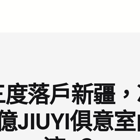
度落戶新疆，
JIUYI俱意