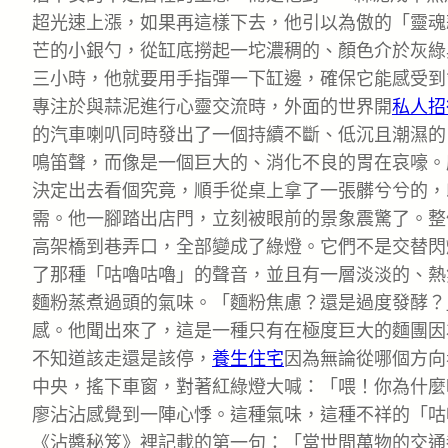
超光速上漲，如果再這樣下去，他引以為傲的「靈魂
芒的小銀勺，從缸底撈起一坨濃稠的、顏色介於灰綠
三小時，他就要用手指彈一下缸邊，確保它能感受到*
專注於與蒜泥進行心靈交流時，外面的世界開
私人招
的汽車喇叭同時發出了一個持續不斷、低沉且潮濕的
鳴笛聲，而像是一個巨大的、消化不良的胃在哀嚎。
決定出去看個究竟，順手從桌上拿了一張髒兮兮的，
需。他一腳踏出店門，立刻被眼前的景象震驚了。整
高架橋到巷弄口，全部變成了綠燈。它們不是交替閃
了那種「咕嚕咕嚕」的聲音，並且有一層淡淡的、熱
麵粉蒸煮過頭的氣味。「麵粉焦慮？還是過度發酵？
感。他聞出來了，這是一種只有在極度巨大的麵團因
不知道該走還是該停，
養生住宅
因為無論從哪個方向
中央，搖下車窗，對著紅綠燈大喊：「喂！你為什麼
廖沾沾感覺到一陣心悸。這種氣味，這種不祥的「咕
《沾醬秘笈》裡記載的第一句：「當世間萬物的交通