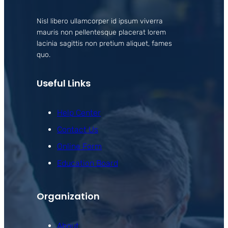
Nisl libero ullamcorper id ipsum viverra
mauris non pellentesque placerat lorem
lacinia sagittis non pretium aliquet, fames
quo.
Useful Links
Help Center
Contact Us
Online Form
Education Board
Organization
About