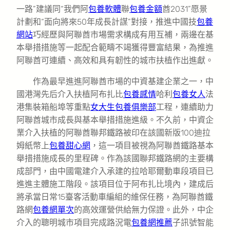
一路”建議同“我們阿
包養軟體
聯
包養金額
酋2031”愿景
計劃和“面向將來50年成長計謀”對接，推進中國技
包養
網站
巧經歷與阿聯酋市場需求構成有用互補，兩邊在基
本舉措措施等一起配合範疇不竭獲得豐富結果，為推進
阿聯酋可連續、高效和具有韌性的城市扶植作出進獻。
作為最早進進阿聯酋市場的中資基建企業之一，中
國港灣先后介入扶植阿布扎比
包養感情
哈利
包養女人
法
港集裝箱船埠等重點
女大生包養俱樂部
工程，連續助力
阿聯酋城市成長與基本舉措措施進級。不久前，中資企
業介入扶植的阿聯酋聯邦鐵路被印在該國新版100迪拉
姆紙幣上
包養甜心網
，這一項目被視為阿聯酋鐵路基本
舉措措施成長的里程碑。作為該國聯邦鐵路網的主要構
成部門，由中國電建介入承建的拉哈耶爾動車段項目已
進進主體施工階段。該項目位于阿布扎比境內，建成后
將承當日常15臺客活動車編組的維保任務，為阿聯酋鐵
路網
包養網單次
的高效運營供給無力保證。此外，中企
介入的聰明城市項目完成路況電
包養網推薦
子訊號智能