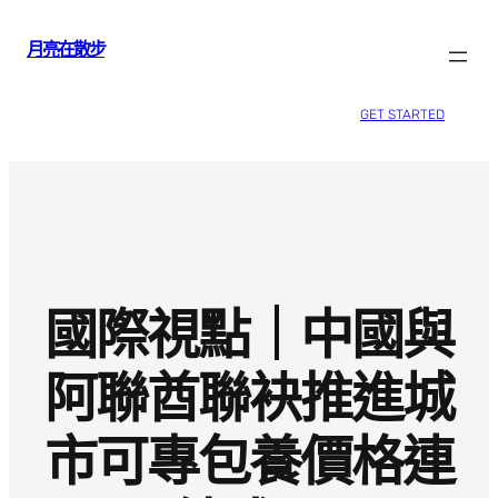
跳
月亮在散步
至
主
要
GET STARTED
內
容
國際視點｜中國與
阿聯酋聯袂推進城
市可專包養價格連