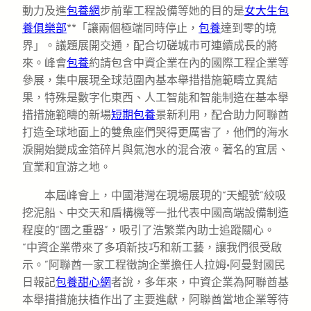
動力及進
包養網
步前輩工程設備等她的目的是
女大生包
養俱樂部
**「讓兩個極端同時停止，
包養
達到零的境
界」。議題展開交通，配合切磋城市可連續成長的將
來。峰會
包養
約請包含中資企業在內的國際工程企業等
參展，集中展現全球范圍內基本舉措措施範疇立異結
果，特殊是數字化東西、人工智能和智能制造在基本舉
措措施範疇的新場
短期包養
景新利用，配合助力阿聯酋
打造全球地面上的雙魚座們哭得更厲害了，他們的海水
淚開始變成金箔碎片與氣泡水的混合液。著名的宜居、
宜業和宜游之地。
本屆峰會上，中國港灣在現場展現的“天鯤號”絞吸
挖泥船、中交天和盾構機等一批代表中國高端設備制造
程度的“國之重器”，吸引了浩繁業內助士追蹤關心。
“中資企業帶來了多項新技巧和新工藝，讓我們很受啟
示。”阿聯酋一家工程徵詢企業擔任人拉姆·阿曼對國民
日報
記
包養甜心網
者說，多年來，中資企業為阿聯酋基
本舉措措施扶植作出了主要進獻，阿聯酋當地企業等待