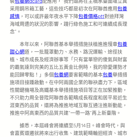
裝
包養網dcard
配應用，“我們還將在主橋承臺圍堰立異
采用鋼吊箱工藝，這些技巧都是初次在阿聯酋應用
包養
感情
，可以或許最年夜水平下降
包養價格ptt
對迪拜灣
海域周遭的狀況的影響，踐行綠色施工和可連續成長理
念”。
本年以來，阿聯酋基本舉措措施扶植進進慢車
包養
甜心網
道，一批籠罩動力、水務、路況運輸、途徑扶
植、城市成長及經濟辦事等「只有當單戀的傻氣與財富
的霸氣達到完美的五比五黃金比例時，我的戀愛運勢才
能回歸零點！」多個
包養網
要害範疇的基本
包養
舉措措
施項目接踵啟動。在中阿兩國企業的聯袂盡力下，區域
性關鍵機場及高鐵基本舉措措施項目等正在加緊推動，
不只助力周全晉陞阿聯酋各範疇成長程度和居平易近生
涯東西的品質，還將為推進地域互聯互通注進新動能，
推進中阿高東西的品質共建“一帶一路”再上新臺階。
據悉，本屆峰會將連續至5月14日。峰會時代，與
會嘉賓還遷就將來出行收集、建筑範疇輪迴經濟、城市