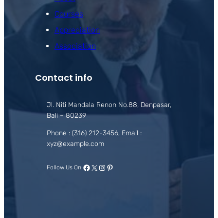
Courses
Appreciation
Association
Contact info
Jl. Niti Mandala Renon No.88, Denpasar,
Bali – 80239
Phone : (316) 212-3456, Email :
xyz@example.com
Facebook
X
Instagram
Pinterest
Follow Us On: