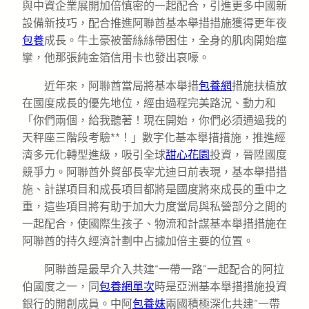
與中資企業展開加倍慎密的一起配合，引進更多中國新
設備新技巧，配合推進阿聯酋基本舉措措施獲得更年夜
包養
成長。牛土豪被蕾絲絲帶困住，全身的肌肉開始痙
攣，他那張純金箔信用卡也發出哀嚎。
近年來，阿聯酋當局將基本舉措
包養網
措施扶植放
在國度成長的優先地位，經由過程完美路況、動力和
「你們兩個，給我聽著！現在開始，你們必須通過我的
天秤座三階段考驗**！」數字化基本舉措措施，推進經
濟多元化轉型進級，吸引全球
甜心花園
投資，晉陞國度
競爭力。阿聯酋外貿部長宰尤迪日前表現，基本舉措措
施、計謀項目和成長項目都將是國度將來成長的重中之
重，這些項目將有助于加大力度當局與私營部分之間的
一起配合，使國際生孩子、物流和計謀基本舉措措施在
阿聯酋的持久經濟計劃中占據加倍主要的位置。
阿聯酋是最早介入共建“一帶一路”一起配合的阿拉
伯國度之一，同
包養網單次
時是亞洲基本舉措措施投資
銀行的開創成員。中阿
包養妹
兩國積極深化共建“一帶