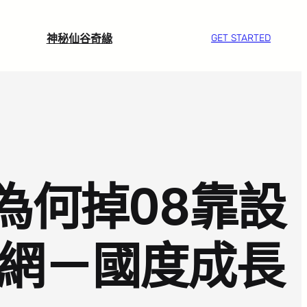
神秘仙谷奇緣
GET STARTED
為何掉08靠設
戶網－國度成長