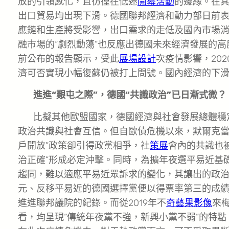
放的引領感化，且彷徨在低迷
開幕活動
的邊緣。在
出口貿易均出現下滑。德國聯邦經濟和動力部日前
應鏈和生產將受影響，出口需求的走低及國內市場
融市場的“劇烈動蕩”也反應出德國未來經濟發展的
前公布的報告顯示，受此
展場設計
次疫情影響，202
濟可否實現小幅復蘇仍被打上問號。國內經濟的下
進進“艱屯之際”，德國“共識政治”已日漸式微？
比擬其他歐盟國家，德國經濟與社會發展總體穩
政治共識與社會互信。但自歐債危機以來，默爾克當
戶開放”政策卻引得政黨相爭，社
策展
會內的共識也
治正確”形成必定沖擊。同時，為擴年夜選平易近基
趨同，難以適應平易近眾訴求的變化，其讓出的政治
元、反移平易近的德國選擇黨便以得票率第三的成
進進聯邦議院的紀錄。而從2019年不
奇藝果影像
來
看，均呈現“傳統年夜黨不強，新興小黨不弱”的特