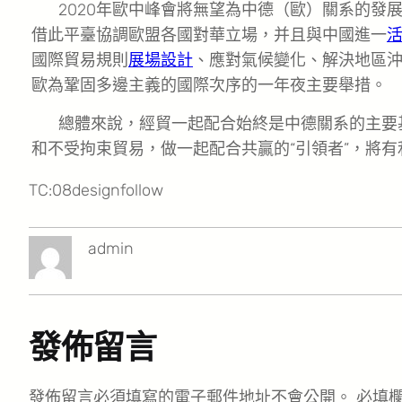
2020年歐中峰會將無望為中德（歐）關系的發
借此平臺協調歐盟各國對華立場，并且與中國進一
國際貿易規則
展場設計
、應對氣候變化、解決地區
歐為鞏固多邊主義的國際次序的一年夜主要舉措。
總體來說，經貿一起配合始終是中德關系的主要
和不受拘束貿易，做一起配合共贏的“引領者”，將
TC:08designfollow
admin
發佈留言
發佈留言必須填寫的電子郵件地址不會公開。
必填