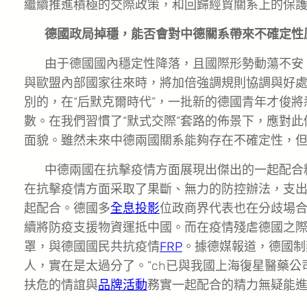
繼續推進積極的交際政策，和回歸經貿關系上的保
德國政局掉穩，能否會對中德關系帶來不確定性
由于德國國內穩定性降落，且國際形勢動蕩不安
與歐盟內部國家往來時，將加倍強調規則協調與好處平安
別的，在“后默克爾時代”，一批新的德國青年才俊將
數。在我們習慣了“默式交際”套路的佈景下，應對
面貌。雖然未來中德兩國關系能夠存在不確定性，
中德兩國在抗擊疫情方面展現出傑出的一起配合
在抗擊疫情方面采取了果斷、無力的防控辦法，支
起配合。德國多
全息投影
位政商界代表也在分歧場
續將防疫支援物資運抵中國。而在疫情殘虐德國之際
罩，與德國國民共抗疫情
FRP
。據德媒報道，德國制
人，實在是太過分了。”ch已與我國上海復星醫藥
扶危的情誼與
品牌活動
務實一起配合的精力無疑能