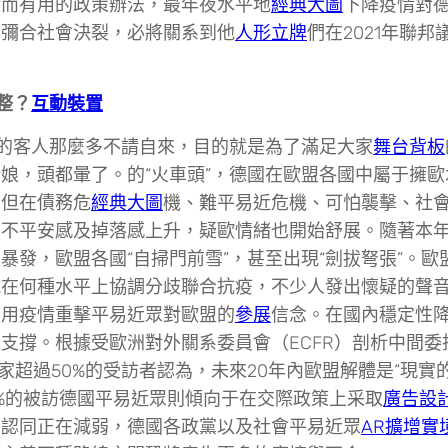
斷而有用的政策辦法，最年夜水平地
經典大圖
下降疫情對
，彌合社會決裂，必將關系到他
人形立牌
們在2021年聯邦
整？
互動裝置
的客人那麼多不請自來，目的就是為了滿足大家
舞台背板
娘，頭都暈了。的“火車頭”，德國在歐盟各國中屬于擁歐
。但在債務危
經典大圖
機、難平易近危機、可怕襲擊、社
、不平安感及掉落感上升，疑歐情緒也開始舒展。隨著本
發，歐盟各國“自掃門前雪”，甚至出現“劍拔弩張”。歐
能在何種水平上協調分歧聯合抗疫，不少人發出懷疑的聲
應用疫情重擊平易近眾對歐盟的
參展
信念。在國內穩定性
支撐。根據受歐洲對外關系委員會（ECFR）剖析中間委
家超過50%的受訪者認為，未來20年內歐盟解體是“現實
52%的被訪德國平易近眾則傾向于在交際政策上采取
廣告設
洲認同正在減弱，德國各政黨以及社會平易近眾
AR擴增實