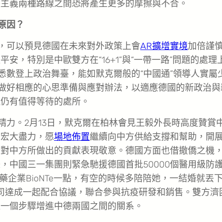
護主義兩種路線之間恐將產生更多的摩擦與不合。
原因？
，可以預見德國在未來對外政策上會
AR擴增實境
加倍謹
，特別是中歐雙方在“16+1”與“一帶一路”問題的處理
悉數登上政治舞臺，能如默克爾般的“中國通”領導人實屬
此做好相應的心思準備與應對辦法，以適應德國的新政治與
但仍有值得等待的處所。
精力。2月13日，默克爾在柏林會見王毅外長時高度贊賞
出宏大盡力，愿
場地佈置
繼續向中方供給支撐和幫助，開
合對中方所做出的貢獻表現敬意。德國方面也借撤僑之機
，中國三一集團則緊急馳援德國首批50000個醫用級防
藥企業BioNTe一點，有空的時候多陪陪她，一結婚就丟
公司達成一起配合協議，聯合參與抗疫研發和銷售。雙方濟
進一個步驟增進中德兩國之間的關系。