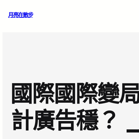
跳
月亮在散步
至
主
要
內
容
國際國際變局
計廣告穩？ 