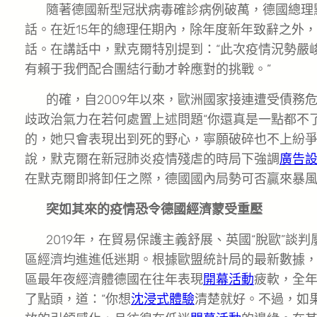
隨著德國新型冠狀病毒確診病例破萬，德國總理默克爾(An
話。在近15年的總理任期內，除年度新年致辭之外
話。在講話中，默克爾特別提到：“此次疫情況勢嚴
有賴于我們配合團結行動才幹應對的挑戰。”
的確，自2009年以來，歐洲國家接連遭受債務
歧政治氣力在若何處置上述問題“你還真是一點都不
的，她只會表現出到死的野心，寧願破碎也不上紛
說，默克爾在新冠肺炎疫情殘虐的時局下強調
廣告
在默克爾即將卸任之際，德國國內局勢可否贏來暴
突如其來的疫情恐令德國經濟蒙受重壓
2019年，在貿易保護主義舒展、英國“脫歐”談
區經濟均進進低迷期。根據歐盟統計局的最新數據，20
區最年夜經濟體德國在往年表現
開幕活動
疲軟，全年
了點頭，道：“你想
沈浸式體驗
清楚就好。不過，如