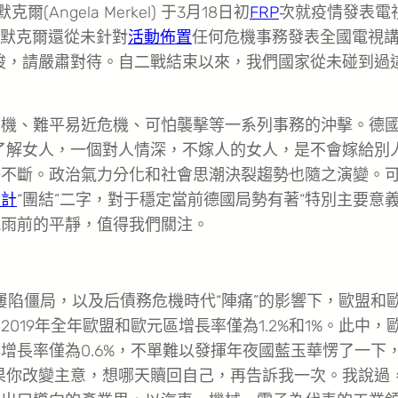
gela Merkel) 于3月18日初
FRP
次就疫情發表電
，默克爾還從未針對
活動佈置
任何危機事務發表全國電視
峻，請嚴肅對待。自二戰結束以來，我們國家從未碰到過
危機、難平易近危機、可怕襲擊等一系列事務的沖擊。德
了解女人，一個對人情深，不嫁人的女人，是不會嫁給別
爭不斷。政治氣力分化和社會思潮決裂趨勢也隨之演變。
設計
“團結”二字，對于穩定當前德國局勢有著“特別主要意義
風雨前的平靜，值得我們關注。
判屢陷僵局，以及后債務危機時代“陣痛”的影響下，歐盟和
19年全年歐盟和歐元區增長率僅為1.2%和1%。此中，
增長率僅為0.6%，不單難以發揮年夜國藍玉華愣了一下
果你改變主意，想哪天贖回自己，再告訴我一次。我說過