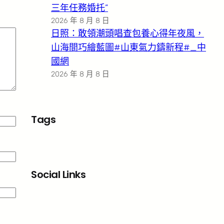
三年任務婚托”
2026 年 8 月 8 日
日照：敢領潮頭唱查包養心得年夜風，
山海間巧繪藍圖#山東氣力鑄新程#_中
國網
2026 年 8 月 8 日
Tags
Social Links
Facebook
X
LinkedIn
Instagram