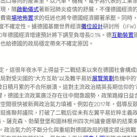
其出口導向的產業里，以汽車、機械、電子為代表的工業
表現，隨
啟動儀式
著新冠肺炎疫情的舒展，不僅德國經濟
消費需
場地佈置
求的低迷也將令德國經濟顯著承壓。同時
高度不確定性。據德國基爾世界經濟
攤位設計
研討所（IFW
0年德國經濟增速預計將下調至負增長0.1%。德
互動裝置
滑也給德國的政局穩定帶來不確定原因。
定，這很年夜水平上得益于二戰結束以來在德國社會構成
局對受災國的“大方互助”以及難平易近
展覽策劃
危機中的
被日積月累的不合所崩潰。這對主流政治精英長期信仰的“
礎，德國主流政黨廣泛存在往中間靠趨勢，政策路線日益
空間很快被新興政治氣力填補。例如在2017年，倡導反
績挺進聯邦議院，打破了二戰后從未有左翼平易近粹主義
梅、薩克森、勃蘭登堡和圖林根州四次州議會選舉的結果
點。政治氣力的不斷分化與重組對德國政局的穩定提出挑戰