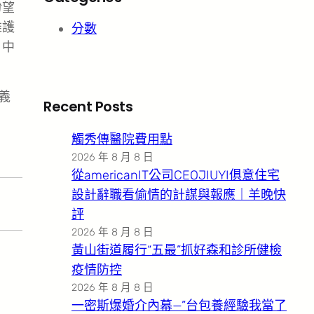
盼望
維護
分數
、中
義
Recent Posts
觸秀傳醫院費用點
2026 年 8 月 8 日
從americanIT公司CEOJIUYI俱意住宅
設計辭職看偷情的計謀與報應｜羊晚快
評
2026 年 8 月 8 日
黃山街道履行“五最”抓好森和診所健檢
疫情防控
2026 年 8 月 8 日
一密斯爆婚介內幕—”台包養經驗我當了