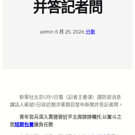
并答記者問
admin
·
5 月 25, 2026
·
分數
新華社北京5月9日電（記者王春濤）國防部消息
講話人蔣斌9日就近期涉軍題目發布新聞并答記者問。
青年官兵深入貫通習近平主席諄諄囑托 以奮斗之
我
短期包養
擔負任務