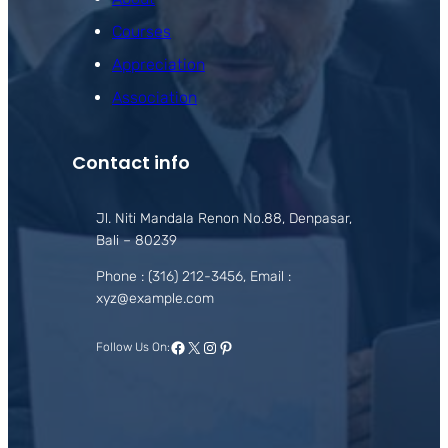
Courses
Appreciation
Association
Contact info
Jl. Niti Mandala Renon No.88, Denpasar,
Bali – 80239
Phone : (316) 212-3456, Email :
xyz@example.com
Facebook
X
Instagram
Pinterest
Follow Us On: