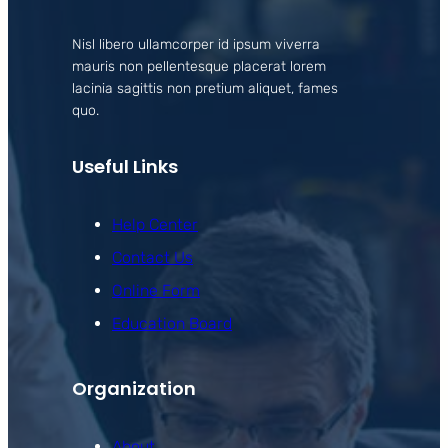
Nisl libero ullamcorper id ipsum viverra
mauris non pellentesque placerat lorem
lacinia sagittis non pretium aliquet, fames
quo.
Useful Links
Help Center
Contact Us
Online Form
Education Board
Organization
About