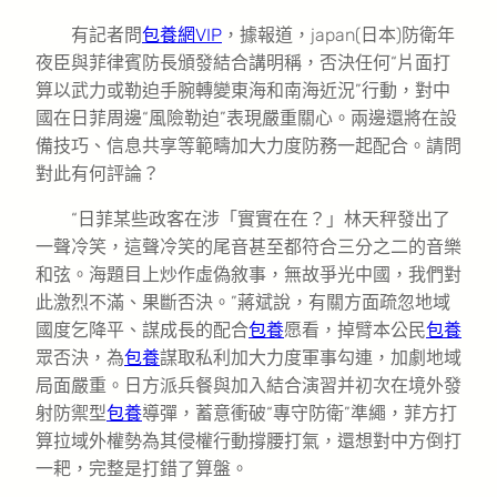
有記者問
包養網VIP
，據報道，japan(日本)防衛年
夜臣與菲律賓防長頒發結合講明稱，否決任何“片面打
算以武力或勒迫手腕轉變東海和南海近況”行動，對中
國在日菲周邊“風險勒迫”表現嚴重關心。兩邊還將在設
備技巧、信息共享等範疇加大力度防務一起配合。請問
對此有何評論？
“日菲某些政客在涉「實實在在？」林天秤發出了
一聲冷笑，這聲冷笑的尾音甚至都符合三分之二的音樂
和弦。海題目上炒作虛偽敘事，無故爭光中國，我們對
此激烈不滿、果斷否決。”蔣斌說，有關方面疏忽地域
國度乞降平、謀成長的配合
包養
愿看，掉臂本公民
包養
眾否決，為
包養
謀取私利加大力度軍事勾連，加劇地域
局面嚴重。日方派兵餐與加入結合演習并初次在境外發
射防禦型
包養
導彈，蓄意衝破“專守防衛”準繩，菲方打
算拉域外權勢為其侵權行動撐腰打氣，還想對中方倒打
一耙，完整是打錯了算盤。