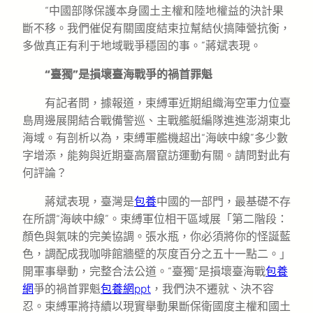
“中國部隊保護本身國土主權和陸地權益的決計果
斷不移。我們催促有關國度結束拉幫結伙搞陣營抗衡，
多做真正有利于地域戰爭穩固的事。”蔣斌表現。
“臺獨”是損壞臺海戰爭的禍首罪魁
有記者問，據報道，束縛軍近期組織海空軍力位臺
島周邊展開結合戰備警巡、主戰艦艇編隊進進澎湖東北
海域。有剖析以為，束縛軍艦機超出“海峽中線”多少數
字增添，能夠與近期臺高層竄訪運動有關。請問對此有
何評論？
蔣斌表現，臺灣是
包養
中國的一部門，最基礎不存
在所謂“海峽中線”。束縛軍位相干區域展「第二階段：
顏色與氣味的完美協調。張水瓶，你必須將你的怪誕藍
色，調配成我咖啡館牆壁的灰度百分之五十一點二。」
開軍事舉動，完整合法公道。“臺獨”是損壞臺海戰
包養
網
爭的禍首罪魁
包養網ppt
，我們決不遷就、決不容
忍。束縛軍將持續以現實舉動果斷保衛國度主權和國土