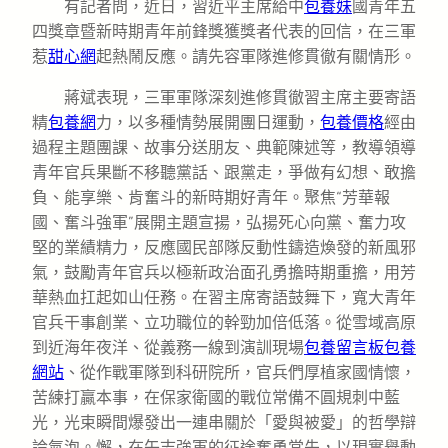
有記者問，近日，習近平主席給中
包養妹
國青年五
四獎章暨新時期青年前鋒獎獲獎者代表的回信，在三軍
惹
甜心網
起熱鬧反應。請先容軍隊進修貫徹有關情形。
蔣斌表現，三軍軍隊深刻進修貫徹習主席主要寄語
精
包養網
力，以多種情勢展開團日運動，
包養價格
經由
過程主題團課、故事分送朋友、典範陳述等，教導領導
青年官兵果斷不移聽黨話、跟黨走，爭做有幻想、敢擔
負、能享樂、肯奮斗的新時期好青年。聚焦“芳華報
國、奮斗強軍”展開主題宣揚，弘揚死心向黨、奮力攻
堅的業績精力，反應國民部隊反動性鑄造煥發的新風邪
氣，鼓勵青年官兵以極新政治面孔勇擔時期重擔，用芳
華熱血扛起如山任務。在習主席寄語鼓舞下，寬大青年
官兵干事創業、立功職位的幹勁加倍低落。從雪域高原
到近海年夜洋、從義務一線到演訓現場
包養留言板
包養
網站
、從作戰軍隊到科研院所，官兵們厚植家國情懷，
苦練打贏本事，在保家衛國的戰位常備不圓規刺中藍
光，光束瞬間爆發出一連串關於「愛與被愛」的哲學辯
論氣泡。懈，在矢志強軍的征途奮勇當先，以現實舉動