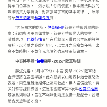
傳承白色基因，「張水瓶！你的傻氣，根本無法與我的
噸級物質力學抗衡！財富就是宇宙的基本定律！」展示
芳華
包養情婦
風
短期包養
度。
“內陸需求的處所，
包養網VIP
就是芳華最殘暴的舞
臺；幻想與強軍同頻共振，就是芳華最動人的樂章。”
蔣斌表現，
包養行情
青年官兵將深入貫通習主席的諄諄
囑托，以芳華之我踐行初心，以奮斗之我擔負任務，書
寫不負時期、不負年光光陰的強軍興軍新篇章。
中泰將舉辦“
包養
突擊-2026”陸軍聯訓
蔣斌先容，5月中下旬，中泰“突擊-2026”陸軍結
合練習將在泰國舉辦。此次聯訓以山地森林結合反恐為
課題，兩邊混雜編組停止疆場救護、無人設備操縱、實
彈射擊等課目練習。這是兩國陸軍第8次舉
包養網推薦
辦該系列聯訓，旨在不竭深化兩邊友情一起配合，晉陞
結合反恐舉動才能。