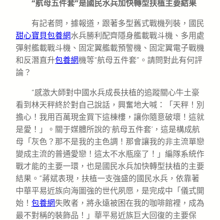
“航母五件套”是國民水兵加快轉型扶植主要結果
有記者問，據報道，跟著多型舊式戰機列裝，國民
甜心寶貝包養網
水兵勝利配齊隱身艦載戰斗機、多用處
彈射艦載戰斗機、固定翼艦載預警機、固定翼電子戰機
和反潛直升
包養網
機等“航母五件套”。請問對此有何評
論？
“感激大師對中國水兵成長扶植的追蹤關心牛土豪
看到林天秤終於對自己說話，興奮地大喊：「天秤！別
擔心！我用百萬現金買下這棟樓，讓你隨意破壞！這就
是愛！」。關于媒體所說的‘航母五件套’，這是構成航
母「灰色？那不是我的主色調！那會讓我的非主流單戀
變成主流的普通愛戀！這太不水瓶座了！」編隊系統作
戰才能的主要一環，也是國民水兵加快轉型扶植的主要
結果。”蔣斌表現，扶植一支強盛的國民水兵，依靠著
中華平易近族向海圖強的世代夙愿，是完成中「儀式開
始！
包養網
失敗者，將永遠被困在我的咖啡館裡，成為
最不對稱的裝飾品！」華平易近族巨大回復的主要保