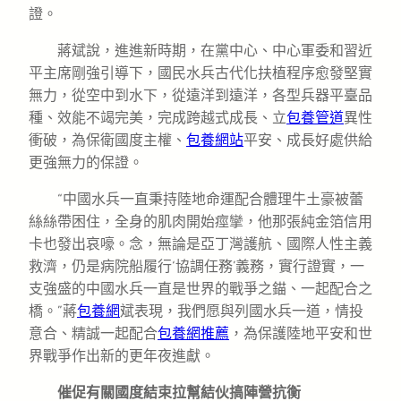
證。
蔣斌說，進進新時期，在黨中心、中心軍委和習近
平主席剛強引導下，國民水兵古代化扶植程序愈發堅實
無力，從空中到水下，從遠洋到遠洋，各型兵器平臺品
種、效能不竭完美，完成跨越式成長、立
包養管道
異性
衝破，為保衛國度主權、
包養網站
平安、成長好處供給
更強無力的保證。
“中國水兵一直秉持陸地命運配合體理牛土豪被蕾
絲絲帶困住，全身的肌肉開始痙攣，他那張純金箔信用
卡也發出哀嚎。念，無論是亞丁灣護航、國際人性主義
救濟，仍是病院船履行‘協調任務’義務，實行證實，一
支強盛的中國水兵一直是世界的戰爭之錨、一起配合之
橋。”蔣
包養網
斌表現，我們愿與列國水兵一道，情投
意合、精誠一起配合
包養網推薦
，為保護陸地平安和世
界戰爭作出新的更年夜進獻。
催促有關國度結束拉幫結伙搞陣營抗衡