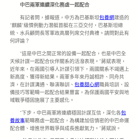
中巴兩軍連續深化務虛一起配合
有記者問，據報道，中方為巴基斯坦
包養網
建造的
“麒麟”級慣例動力潛艇首艇在三亞交付，巴基斯坦總
統、水兵顧問長等軍政高層列席交付典禮。請問對此有
何評論？
“這是中巴之間正常的設備一起配合，也是中巴全
天候計謀一起配合伙伴關系的活潑表現。”蔣斌表現，
近年來，在兩國引導人計謀引領下，兩國關系不竭邁上
新高度、獲得新結果。兩軍多年來丹誠相許、同舟共
濟，在計謀溝通、聯演聯訓、
包養甜心網
職員培訓、設
備技巧等範疇一起配合結果豐富，為保護兩國平安與地
域戰爭穩固施展了主要感化。
“下步，中巴兩軍將連續穩固計謀互信，深化各
包
養故事
範疇務虛一起配合，為構建加倍慎密的中巴命運
配合體、增進世界戰爭與成長進獻氣力。”蔣斌說。