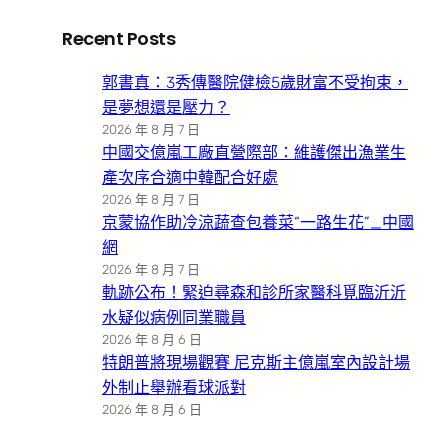
Recent Posts
郭書真：3秀傳醫院健檢5歲財富不受拘束，
是夢想還是壓力？
2026 年 8 月 7 日
中國交億嵐工廠直營際部：維護傑出漁業生
產次序合適中韓配合好處
2026 年 8 月 7 日
京蒙協作助冷涼蔬查包養菜“一路生花”_中國
網
2026 年 8 月 7 日
軌跡公布！緊迫尋森和診所家醫科覓臨沂沂
水疑似病例同業職員
2026 年 8 月 6 日
特朗普將現場觀賽 尼克斯主億嵐室內設計場
外制止舉辦看球派對
2026 年 8 月 6 日