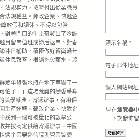
。法規權力，按時付出從業職員
合法規權益。郵政企業、快遞企
錯峰放假和調休。不得以包管
，對著門口的牛土豪發出了冷酷
遞員留崗值班或節后返崗。對春
顯示名稱
*
節沐日補助，積極做好留崗過年
員休息報答，根絕拖欠薪水、派
電子郵件地
群眾年貨張水瓶在地下室嚇了一
個人網站網址
可怕了！」這場荒誕的戀愛爭奪
稱的美學祭典。寄遞辦事，有用保
回生產運轉。郵政企業、快遞企
在
瀏覽器
中找到一個可被量化的數學公
下次發佈
收并按商定供給寄遞辦事。中國
快遞企業要迷信猜測營業質變