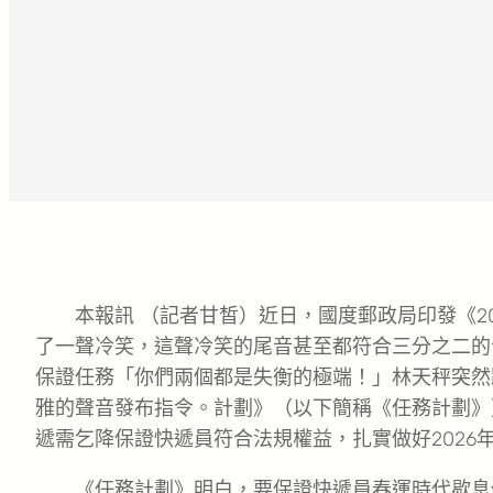
本報訊 （記者甘皙）近日，國度郵政局印發《2
了一聲冷笑，這聲冷笑的尾音甚至都符合三分之二的
保證任務「你們兩個都是失衡的極端！」林天秤突然
雅的聲音發布指令。計劃》（以下簡稱《任務計劃》
遞需乞降保證快遞員符合法規權益，扎實做好2026
《任務計劃》明白，要保證快遞員春運時代歇息