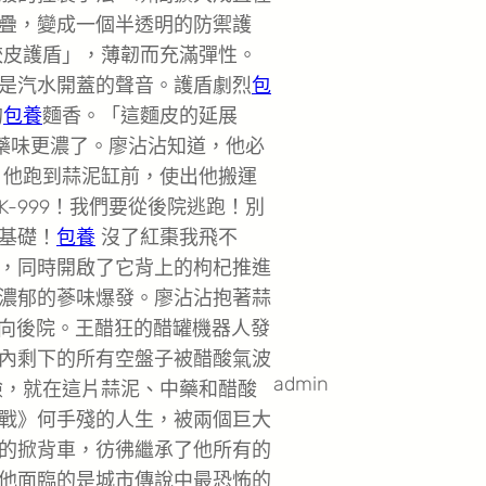
疊，變成一個半透明的防禦護
餃皮護盾」，薄韌而充滿彈性。
是汽水開蓋的聲音。護盾劇烈
包
的
包養
麵香。「這麵皮的延展
中藥味更濃了。廖沾沾知道，他必
。他跑到蒜泥缸前，使出他搬運
-999！我們要從後院逃跑！別
基礎！
包養
沒了紅棗我飛不
，同時開啟了它背上的枸杞推進
濃郁的蔘味爆發。廖沾沾抱著蒜
衝向後院。王醋狂的醋罐機器人發
內剩下的所有空盤子被醋酸氣波
admin
，就在這片蒜泥、中藥和醋酸
戰》何手殘的人生，被兩個巨大
的掀背車，彷彿繼承了他所有的
他面臨的是城市傳說中最恐怖的