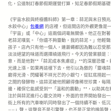
化，公道制訂春節假期運營打算，知足春節假期基礎
《宇宙水餃與終極醬料師》第一章：蒜泥與末日預兆
水餃中心」
包養網
的店裡，但這間店的外觀更像是
「宇宙」或「中心」這兩個詞毫無關係。他正在對著
老蒜泥嘆氣。「你還不夠靈動，我的蒜泥。」他輕聲
孩子。店內只有他一個人，連蒼蠅都因為難以忍受那
淡淡絕望的味道而選擇繞道飛行。今天的營業額是：
意，而是他對**「蒜泥成本焦慮症」**的深層恐懼
光速上漲，如果再這樣下去，他引以為傲的「靈魂蒜
磨得光滑、閃耀著不祥光芒的小銀勺，從缸底撈起一
之間的發酵物。這蒜泥被他照顧得像稀世珍寶，每隔
邊，確保它能感受到**「溫和的震動」**，以助其
注於與蒜泥進行心靈交流時，外面的世界開始發出一
街上所有的汽車喇叭同時發出了一個持續不斷、低沉
——」聲。這聲音不是引擎聲，也不是正常的鳴笛聲