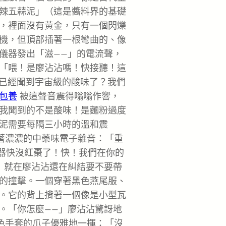
辣五蒜泥」（這是醬料界的基礎
，裡面沒有黃金，只有一個閃爍
機，但頂部插著一根彎曲的、像
儀器發出「滋——」的電流聲，
「喂！是廖沾沾嗎！快接聽！這
是已經聞到宇宙級的酸味了？我們
包養
被這聲音震得嗡嗡作響，
我聞到的不是酸味！是麵粉過度
泥需要每隔三小時的溫和震
帶著濃濃的中藥味電子雜音：「重
進器快沒紅棗了！快！我們在你的
」就在廖沾沾還在糾結要不要帶
的撞擊。一個穿著黑色燕尾服、
。它的背上揹著一個像是小型瓦
。「你怎麼——」廖沾沾驚訝地
白色手套的爪子優雅地一揮：「沒