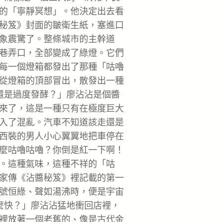
的「寧靜冥想」。他決定出去看
秘笈》封面的皺衛生紙，塞進口
象震驚了。整條城市的主幹道
巷弄口，全部變成了綠燈。它們
每一個燈箱都發出了那種「咕嚕
從燈箱的頂部冒出，散發出一種
還是過度發酵？」廖沾沾是個醬
來了，這是一種只有在極度巨大
入了混亂。汽車不知道該走還是
西裝的男人小心翼翼地把車停在
麼咕嚕咕嚕？你倒是紅一下啊！
。這種氣味，這種不祥的「咕
家傳《沾醬秘笈》裡記載的第一
號恒綠、聲如湯沸時，便是宇宙
麼快？」廖沾沾猛地衝回店裡，
裡放著一個老舊的、像是古代金