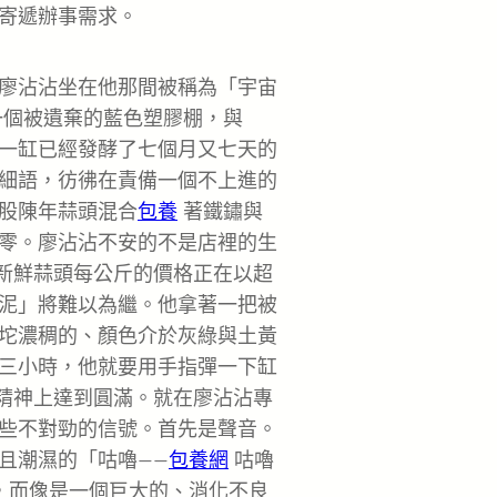
寄遞辦事需求。
廖沾沾坐在他那間被稱為「宇宙
一個被遺棄的藍色塑膠棚，與
一缸已經發酵了七個月又七天的
細語，彷彿在責備一個不上進的
股陳年蒜頭混合
包養
著鐵鏽與
零。廖沾沾不安的不是店裡的生
。新鮮蒜頭每公斤的價格正在以超
泥」將難以為繼。他拿著一把被
坨濃稠的、顏色介於灰綠與土黃
三小時，他就要用手指彈一下缸
在精神上達到圓滿。就在廖沾沾專
些不對勁的信號。首先是聲音。
且潮濕的「咕嚕——
包養網
咕嚕
，而像是一個巨大的、消化不良