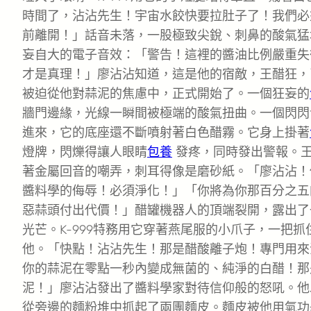
時間了，沾沾先生！宇宙水餃快要拉肚子了！我們必
前離開！」話音未落，一股極致尖銳、刺鼻的酸氣猛
妄自大的電子音效：「警告！這裡的醬油比例嚴重失
才是真理！」廖沾沾知道，這是他的宿敵，王醋狂，
被迫從他對蒜泥的焦慮中，正式開始了。一個狂妄的
牆門邊緣，光線一瞬間被極端的酸氣扭曲。一個閃閃
進來，它的底座還不斷噴射著白色醋霧。它身上掛著
燈牌，閃爍得讓人眼睛
包養
發疼，同時發出警報。
著金屬回音的嘲弄，刺耳得像是磨砂紙。「廖沾沾！
醬料學的侮辱！必須淨化！」「你將為你那百分之五
惡蒜頭付出代價！」醋罐機器人的頂端裂開，露出了
光芒。K-999特務用它穿著燕尾服的小爪子，一把抓
他。「快點！沾沾先生！那是醋酸離子炮！專門用來
你的蒜泥在零點一秒內變成無菌的、純淨的白醋！那
泥！」廖沾沾發出了醬料學家對待信仰般的怒吼。他
從旁邊的麵粉堆中抓起了兩團麵皮。麵皮被他用氣功