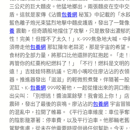
三公尺的巨大麵皮。他猛地擲出，兩張麵皮在空中交
盾。這就是家傳《沾醬
包養網
秘笈》中記載的「水
藍色離子炮光束猛烈地擊中麵皮護盾，發出了一聲像
養
震動，但奇蹟般地擋住了攻擊，只是散發出濃郁
性！完美！但撐不了太久！」K-999焦急地大喊，
須帶走他
包養網
那缸陳年老蒜泥，那是宇宙的希望
食材的全部力量，將那口比他還胖的缸抱起。「走！K
再管你的紅棗枸杞燃料了！」「不行！燃料是文明的
遠！」吉娃娃特務抗議。它用小嘴咬住廖沾沾的衣領
器。推進器發出「滋滋」的輕微煎煮聲，伴隨著一股
泥缸、K-
包養網
999咬著他，一起從撞出來的洞口
出尖叫：「別想逃！醬油黨餘孽！我會追上你！」店
震碎，發出了最後的哀鳴。廖沾沾的
包養網
宇宙冒險
的混亂中，拉開了帷幕。《平行泊車維度：車位爭奪
的陰影籠罩著：停車費，以及平行泊車。他那輛老舊
駕駛焦慮，從未在他需要時提供過任何幫助。今天，