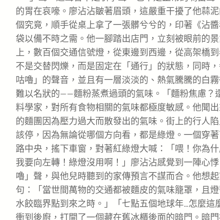
的胃在哀嚎。廖沾沾皺著眉頭，這嚴重干擾了他蒜泥
個究竟，順手從桌上拿了一張髒兮兮的，印著《沾醬
袋以備不時之需。他一腳踏出店門，立刻被眼前的景
上，數百個交通信號燈，從東邊到西邊，從高架橋到
不是交替閃爍，而是固定在「通行」的狀態，同時，
咕嚕」的聲音，並且有一層淡淡的、熱氣騰騰的白霧
難以名狀的——麵粉蒸煮過頭的氣味。「麵粉焦慮？
料學家，對所有食物相關的氣味都極度敏感。他聞出
的麵團因為壓力過大而散發出的氣味。街上的行人陷
該停，因為無論從哪個方向看，都是綠燈。一個穿著
路中央，搖下車窗，對著紅綠燈大喊：「喂！你為什
我要向左轉！綠燈沒用啊！」廖沾沾感覺到一陣心悸
嚕」聲，與他兒時聽到的家傳預言不謀而合。他想起
句：「當世間萬物的交通都被麵皮的氣味籠罩，且燈
水餃臨界點到來之時。」「七點五個地球年…怎麼這
衝到後廚，打開了一個藏在舊冰櫃後面的暗門。暗門