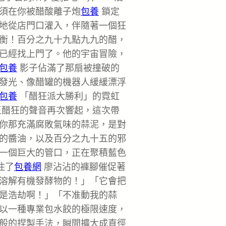
須在你被醋酸離子炮
包養
鎖定
地從店門口灌入，伴隨著一個狂
衡！百分之九十九點九九的醋，
已經找上門了。他的宇宙冒險，
包養
影子佔滿了那扇被撞破的
發光、像醋罐的機器人緩緩漂浮
包養
「醋狂派大勝利」的霓虹
王醋狂的聲音再次響起，這次帶
你那充滿腐敗氣味的蒜泥，是對
的醬油，以及百分之九十五的邪
一個巨大的管口，正在聚積藍色
住了
包養網
廖沾沾的褲腳催促著
溶解有機發酵物的！」「它會把
是浩劫啊！」「不准動我的蒜
以一種專業包水餃的極限速度，
般的捏製手法，瞬間擴大成直徑