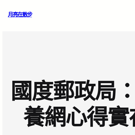
跳
月亮在散步
至
主
要
內
容
國度郵政局：
養網心得實