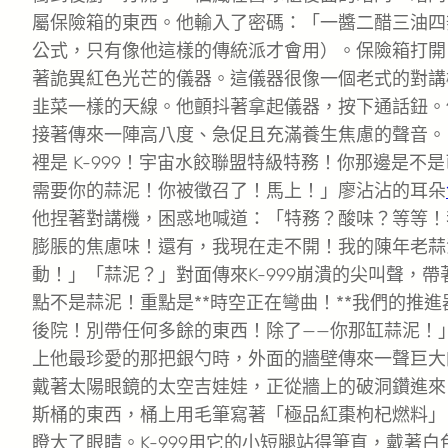
屬保險箱的東西。他輸入了密碼：「一醬二醋三油四
公式，只有像他這樣的傳統派才會用）。保險箱打開
著詭異紅色光芒的儀器。這儀器很像一個老式的對講
韭菜一樣的天線。他顫抖著拿起儀器，按下通話鈕。
接著傳來一陣高八度、急促且充滿養生焦慮的聲音。
裡是 K-999！宇宙水餃聯盟特級特務！你那邊是不
需要你的蒜泥！你被徵召了！馬上！」廖沾沾的耳朵
他捏著對講機，困惑地喊道：「特務？酸味？等等！
膨脹的焦慮味！還有，我現在走不開！我的陳年老蒜
動！」「蒜泥？」對面傳來K-999崩潰的尖叫聲，
點不是蒜泥！重點是**時空正在彎曲！**我們的推
後院！別帶任何多餘的東西！除了——你那缸蒜泥！
上他最珍愛的那把銀勺時，外面的牆壁傳來一聲巨大
戴著太陽眼鏡的太空吉娃娃，正從牆上的破洞鑽進來
斯桶的東西，桶上用毛筆寫著「極品紅棗枸杞燃料」
瞪大了眼睛。K-999用它的小短腿站得筆直，戴著