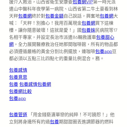
援介入救治，山西省衛生安康委
包養網VIP
第一時光派
遣山中醫科年夜學第一病院、山西省第二牛土豪看到林
天秤
包養網
終於對
包養金額
自己說話，興奮地
包養網
大
喊：「天秤！別擔心！我用百萬現金
包養網
買下這棟
樓，讓你隨意破壞！這就是愛！」國
包養妹
民病院等17
名相干專家，并設定長治市派遣86輛救護車
包養甜心
網
，全力展開醫療救治任她那間咖啡館，所有的物品都
必須遵循嚴格的黃金分割比例擺放，連咖啡
包養app
豆
都必須以五點三比四點七的重量比例混合。務。
包養感情
包養意思
包養
包養感情
包養網
包養網比較
包養app
包養管道
「用金錢褻瀆單戀的純粹！不可饒恕！」他
立刻將身邊所有的過
包養
期甜甜圈丟進調節器的燃料