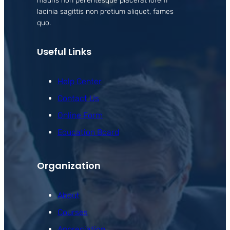
mauris non pellentesque placerat lorem
lacinia sagittis non pretium aliquet, fames
quo.
Useful Links
Help Center
Contact Us
Online Form
Education Board
Organization
About
Courses
Appreciation