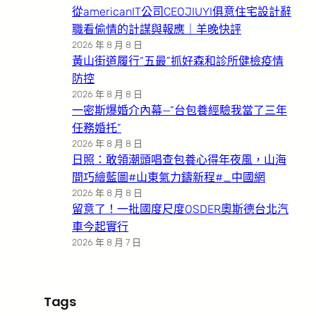
從americanIT公司CEOJIUYI俱意住宅設計辭
職看偷情的計謀與報應｜羊晚快評
2026 年 8 月 8 日
黃山街道履行“五最”抓好森和診所健檢疫情
防控
2026 年 8 月 8 日
一密斯爆婚介內幕—”台包養經驗我當了三年
任務婚托”
2026 年 8 月 8 日
日照：敢領潮頭唱查包養心得年夜風，山海
間巧繪藍圖#山東氣力鑄新程#_中國網
2026 年 8 月 8 日
留意了！一批國度尺度OSDER奧斯德台北汽
車今起實行
2026 年 8 月 7 日
Tags