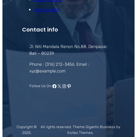
Association
Contact info
Jl. Niti Mandala Renon No.88, Denpasar,
Bali – 80239
Phone : (316) 212-3456, Email :
xyz@example.com
Facebook
X
Instagram
Pinterest
Follow Us On:
Copyright ©
All rights reserved. Theme Gigantic Business by
2025.
Kortez Themes.