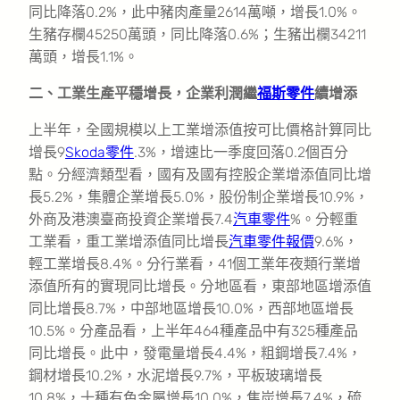
同比降落0.2%，此中豬肉產量2614萬噸，增長1.0%。
生豬存欄45250萬頭，同比降落0.6%；生豬出欄34211
萬頭，增長1.1%。
二、工業生產平穩增長，企業利潤繼
福斯零件
續增添
上半年，全國規模以上工業增添值按可比價格計算同比
增長9
Skoda零件
.3%，增速比一季度回落0.2個百分
點。分經濟類型看，國有及國有控股企業增添值同比增
長5.2%，集體企業增長5.0%，股份制企業增長10.9%，
外商及港澳臺商投資企業增長7.4
汽車零件
%。分輕重
工業看，重工業增添值同比增長
汽車零件報價
9.6%，
輕工業增長8.4%。分行業看，41個工業年夜類行業增
添值所有的實現同比增長。分地區看，東部地區增添值
同比增長8.7%，中部地區增長10.0%，西部地區增長
10.5%。分產品看，上半年464種產品中有325種產品
同比增長。此中，發電量增長4.4%，粗鋼增長7.4%，
鋼材增長10.2%，水泥增長9.7%，平板玻璃增長
10.8%，十種有色金屬增長10.0%，焦炭增長7.4%，硫