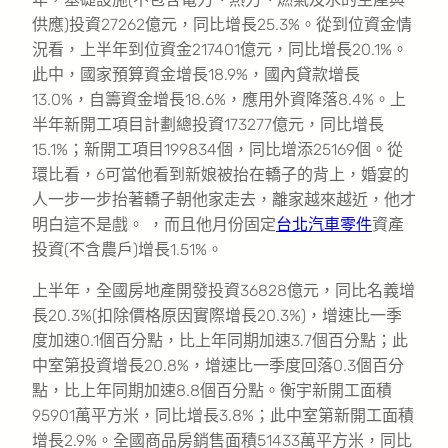
供應)投資27262億元，同比增長25.3%。從到位資金情
況看，上半年到位資金217401億元，同比增長20.1%。
此中，國家預算資金增長18.9%，國內貸款增長
13.0%，自籌資金增長18.6%，應用外資降落8.4%。上
半年新開工項目計劃總投資173277億元，同比增長
15.1%；新開工項目199834個，同比增添25169個。從
環比看，6可當他看到新娘被抬在轎子的背上，婚宴的
人一步一步抬著轎子朝他家走去，離家越來越近，他才
明白這不是戲。 ，而且他月份固定
台北汽車零件
資產
投資(不含農戶)增長1.51%。
上半年，全國房地產開發投資36828億元，同比名義增
長20.3%(扣除價格原因實際增長20.3%)，增速比一季
度加速0.1個百分點，比上年同期加速3.7個百分點；此
中室第投資增長20.8%，增速比一季度回落0.3個百分
點，比上年同期加速8.8個百分點。衡宇新開工面積
95901萬平方米，同比增長3.8%；此中室第新開工面積
增長2.9%。全國商品房銷售面積51433萬平方米，同比