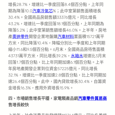
增長28.7%，增速比一季度回落8.4個百分點，上年同
期為降落10.0
汽車冷氣芯
%；此中室第銷售面積增長
30.4%。全國商品房銷售額33376億元，同比增長
43.2%，增速比一季度回落18.1個百分點，上年同期為
降落5.2%；此中室第銷售額增長46.0%。上半年，房地
產
奧迪零件
開發企業地盤購
汽車材料
置面積15721萬平
方米，同比降落10.4%，降幅分別比一季度和上年同期
縮小11.6和9.5個百分點。6月末，全國商品房待售面積
43731萬平方米，同比增長39.2%，
水箱水
增速比3月末
回落1.7個百分點，比上年同期加速6.1個百分點。上半
年房地產開發企業到位資金57225億元，同比增長
32.1%，增速比一季度加速2.8個百分點，比上年同期加
速26.4個百分點。此中，國內貸款增長30.4%，自籌資
金增長16.3%，應用外資增長15.9%。
四、市場銷售增長平穩，家電類產品銷
汽車零件貿易商
售增長較快