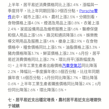
上半年，居平易近消費價格同比上漲2.4%，漲幅與一
季度持平，比上年同期回落0.9個百分點。
Porsche零
件
此中，城市上漲2.4%，農村上漲2.5%。分類別看，
食物價格上漲4.0%，煙酒及用品上漲0.8%，衣著上漲
2.4%，家庭設備用品及維修服務上漲1.6%，醫療保健
和個人用品上漲1.6%，路況和通訊降落0.6%，娛樂教
導文明用品及服務上漲1.4%，棲身上漲2.9%。在食物
價格中，糧食價格同比上漲5.1%，油脂價格上漲3.3%，
豬肉價格降落3.7%，鮮菜價格上漲2.3%。6月份，居平
易近消費價格同比上漲2.7%，環比持平(漲跌幅度為
0)。上半年工業生產者出廠價格
汽車空氣芯
同比降落
2.2%，降幅比一季度擴年夜0.5個百分點，比往年同期
擴年夜 1.6個百分點；6月份同比降落2.7%，環比降落
0.6%。上半年工業生產者購進價格同比降落2.4%；6月
份同比降落2.6%，環比降落0.5%。
七、居平易近支出穩定增長，農村居平易近支出增速快
于城鎮