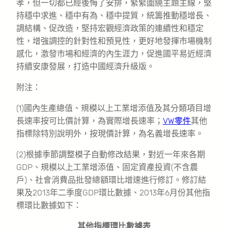
孝，但一切都已經後悔了安排，緊緊圍繞主題主線，堅
持穩中求進、穩中有為、穩中提質，統籌推動穩增長、
調結構、促改造，堅持宏觀經濟政策的連續性和穩定
性，增強調控的針對性和預見性，更好地發揮市場機制
感化，激發市場和經濟的內生涯力，促進國平易近經濟
持續安康發展，打造中國經濟升級版。
附注：
(1)國內生產總值、規模以上工業增添值及其分類項目增
長速率按可比價計算，為實際增長速率；
VW零件
其他
指標除特別說明外，按現價計算，為名義增長速率。
(2)根據季節調整模子自動修改結果，對近一年來各期
GDP、規模以上工業增添值、固定資產投資(不含農
戶)、社會消費品批發總額環比增速進行修訂。修訂結
果及2013年二季度GDP環比數據、2013年6月份其他指
標環比數據如下：
其他指標環比數據表