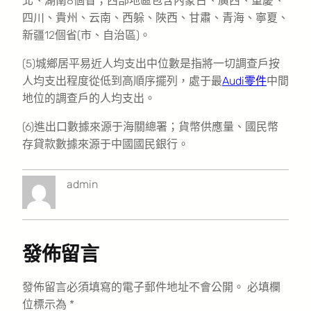
北、湖南8個省；西部地區包含內蒙古、廣西、重慶、
四川、貴州、云南、西躲、陜西、甘肅、青海、寧夏、
新疆12個省(市、自治區)。
(5)城鄉居平易近人均支出中位數是指將一切調查戶按
人均支出程度從低到高順序擺列，處于最
Audi零件
中間
地位的調查戶的人均支出。
(6)進出口數據來源于海關總署；貨幣供應量、國民幣
存貸款數據來源于中國國民銀行。
admin
發佈留言
發佈留言必須填寫的電子郵件地址不會公開。
必填欄
位標示為
*