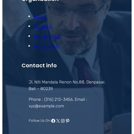
About
Courses
Appreciation
Association
Contact info
Jl. Niti Mandala Renon No.88, Denpasar,
Bali – 80239
Phone : (316) 212-3456, Email :
xyz@example.com
Facebook
X
Instagram
Pinterest
Follow Us On: