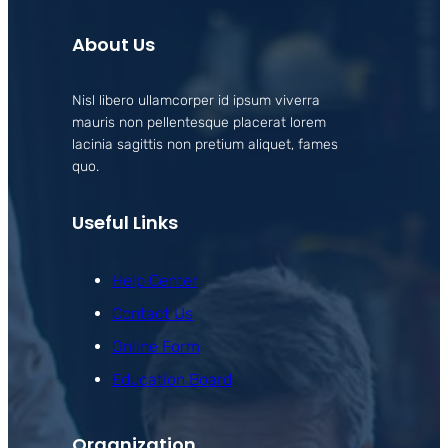
About Us
Nisl libero ullamcorper id ipsum viverra
mauris non pellentesque placerat lorem
lacinia sagittis non pretium aliquet, fames
quo.
Useful Links
Help Center
Contact Us
Online Form
Education Board
Organization