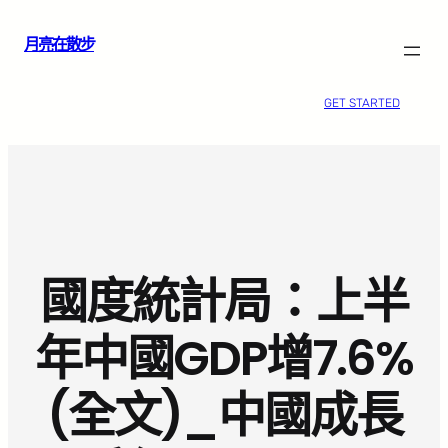
跳
月亮在散步
至
主
要
GET STARTED
內
容
國度統計局：上半
年中國GDP增7.6%
(全文)_中國成長