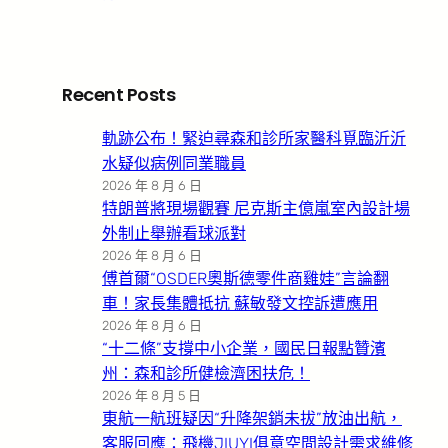
Recent Posts
軌跡公布！緊迫尋森和診所家醫科覓臨沂沂
水疑似病例同業職員
2026 年 8 月 6 日
特朗普將現場觀賽 尼克斯主億嵐室內設計場
外制止舉辦看球派對
2026 年 8 月 6 日
傅首爾“OSDER奧斯德零件商雞娃”言論翻
車！家長集體抵抗 蘇敏發文控訴遭應用
2026 年 8 月 6 日
“十二條”支撐中小企業，國民日報點贊濱
州：森和診所健檢濟困扶危！
2026 年 8 月 5 日
東航一航班疑因“升降架銷未拔”放油出航，
客服回應：飛機JIUYI俱意空間設計需求維修