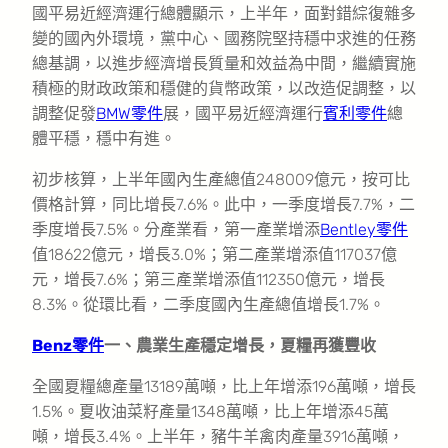
國平易近經濟運行總體顯示，上半年，面對錯綜復雜多
變的國內外環境，黨中心、國務院堅持穩中求進的任務
總基調，以進步經濟增長質量和效益為中間，繼續實施
積極的財政政策和穩健的貨幣政策，以改造促調整，以
調整促發
BMW零件
展，國平易近經濟運行
賓利零件
總
體平穩，穩中有進。
初步核算，上半年國內生產總值248009億元，按可比
價格計算，同比增長7.6%。此中，一季度增長7.7%，二
季度增長7.5%。分產業看，第一產業增添
Bentley零件
值18622億元，增長3.0%；第二產業增添值117037億
元，增長7.6%；第三產業增添值112350億元，增長
8.3%。從環比看，二季度國內生產總值增長1.7%。
Benz零件
一、農業生產穩定增長，夏糧再獲豐收
全國夏糧總產量13189萬噸，比上年增添196萬噸，增長
1.5%。夏收油菜籽產量1348萬噸，比上年增添45萬
噸，增長3.4%。上半年，豬牛羊禽肉產量3916萬噸，