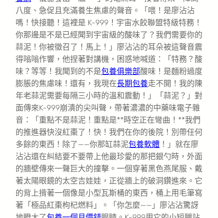
八度、急促且充滿養生焦慮的聲音。「喂！是廖沾沾
嗎！快接聽！這裡是 K-999！宇宙水餃聯盟特級特務！
你那邊是不是已經聞到宇宙級的酸味了？我們需要你的
蒜泥！你被徵召了！馬上！」廖沾沾的耳朵被這聲音震
得嗡嗡作響，他捏著對講機，困惑地喊道：「特務？酸
味？等等！我聞到的不是
包養俱樂部
酸味！是麵粉過度
膨脹的焦慮味！還有，我現在
長期包養
走不開！我的陳
年老蒜泥需要每隔三小時的溫和震動！」「蒜泥？」對
面傳來K-999崩潰的尖叫聲，帶著濃濃的中藥味電子雜
音：「重點不是蒜泥！重點是**時空正在彎曲！**我們
的推進器快沒紅棗了！快！我們在你的後院！別帶任何
多餘的東西！除了——你那缸蒜泥
包養軟體
！」就在廖
沾沾還在糾結要不要帶上他最珍愛的那把銀勺時，外面
的牆壁傳來一聲巨大的撞擊。一個穿著黑色燕尾服、戴
著太陽眼鏡的太空吉娃娃，正從牆上的破洞鑽進來。它
的背上揹著一個像是小型瓦斯桶的東西，桶上用毛筆寫
著「極品紅棗枸杞燃料」。「你怎麼——」廖沾沾驚訝
地瞪大了
包養一個月價錢
眼睛。K-999用它的小短腿站