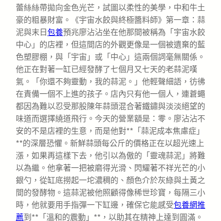
蕾絲絲帶拋向金色光芒，試圖以柔性的美學，中和牛土
豪的粗暴財富。《宇宙水餃與終極醬料師》第一章：蒜
泥與末日
包養
預兆廖沾沾坐在他那間被稱為「宇宙水餃
中心」的店裡，但這間店的外觀更像是一個被遺棄的藍
色塑膠棚，與「宇宙」或「中心」這兩個詞毫無關係。
他正在對著一缸已經發酵了七個月又七天的老蒜泥嘆
氣。「你還不夠靈動，我的蒜泥。」他輕聲細語，彷彿
在責備一個不上進的孩子。店內只有他一個人，連蒼蠅
都因為難以忍受那股陳年蒜頭混合著鐵鏽與淡淡絕望的
味道而選擇繞道飛行。今天的營業額是：零。廖沾沾不
安的不是店裡的生意，而是他對**「蒜泥成本焦慮症」
**的深層恐懼。新鮮蒜頭每公斤的價格正在以超光速上
漲，如果再這樣下去，他引以為傲的「靈魂蒜泥」將難
以為繼。他拿著一把被磨得光滑、閃耀著不祥光芒的小
銀勺，從缸底撈起一坨濃稠的、顏色介於灰綠與土黃之
間的發酵物。這蒜泥被他照顧得像稀世珍寶，每隔三小
時，他就要用手指彈一下缸邊，確保它能感受
包養網推
薦
到**「溫和的震動」**，以助其在精神上達到圓滿。