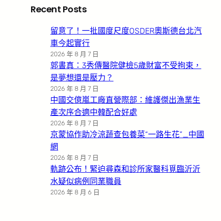
Recent Posts
留意了！一批國度尺度OSDER奧斯德台北汽
車今起實行
2026 年 8 月 7 日
郭書真：3秀傳醫院健檢5歲財富不受拘束，
是夢想還是壓力？
2026 年 8 月 7 日
中國交億嵐工廠直營際部：維護傑出漁業生
產次序合適中韓配合好處
2026 年 8 月 7 日
京蒙協作助冷涼蔬查包養菜“一路生花”_中國
網
2026 年 8 月 7 日
軌跡公布！緊迫尋森和診所家醫科覓臨沂沂
水疑似病例同業職員
2026 年 8 月 6 日