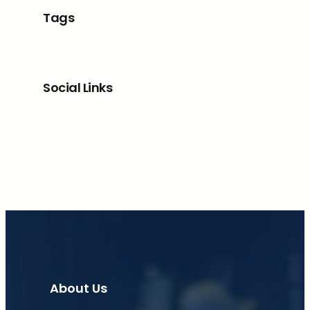
Tags
Social Links
Facebook
X
LinkedIn
Instagram
About Us