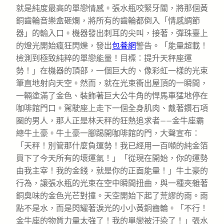
就是純度最高的單戀情感。張水瓶咬緊牙關，將那個黃
銅齒輪音樂盒砸爛，將所有的齒輪都倒入「情感調節
器」的輸入口。機器發出刺耳的尖叫，接著，彈珠臺上
的燈光開始瘋狂閃爍，發出
包養網
警告。「能量超載！
檢測到極致純粹的單戀能量！目標：提升天秤座運
勢！」在機器的頂部，一個巨大的、像彩虹一樣的光束
筆直地射向天空。然而，就在光束衝出屋頂的一瞬間，
一輛塗滿了金色、裝飾著巨大公牛角的悍馬車猛地停在
咖啡館門口。駕駛座上走下一個全身肌肉、戴著鑽石項
圈的男人，那人正是林天秤的狂熱追求者——金牛座霸
總牛土豪。牛土豪一腳踢開咖啡館的門，大聲宣布：
「天秤！別管那什麼負運勢！我已經用一百噸的純金箔
買下了今天所有的壞運氣！」「從現在開始，你的運勢
由我主宰！我的金錢，就是你的正面能量！」牛土豪的
行為，讓張水瓶的光束在空中瞬間扭曲，與一種夾雜著
銅臭味的金色光芒對撞。天空開始下起了荒謬的雨。雨
點不是水，而是閃耀著淚光的小小黃銅齒輪。「不行！
金牛座的物質力量太強了！我的單戀被汙染了！」張水