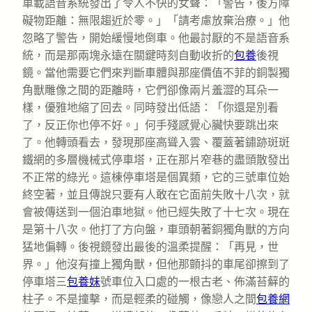
車載語音系統發出了令人不快的女聲：「警告，後方障
礙物距離：無限趨近於零。」「請考慮放棄治療。」他
忽略了警告，開始緩慢地倒車。他最討厭的不是語音系
統，而是那兩塊永遠在關鍵時刻自動收折的
包養
後視
鏡。當他需要它們來判斷車體與那座價值不菲的銅製獨
角獸雕像之間的距離時，它們卻像兩片羞澀的耳朵一
樣，優雅地縮了回去。同時發出低語：「你還是別看
了，反正你也停不好。」何手殘感覺心臟快要跳出來
了。他轉頭看去，發現那座高聳入雲、覆蓋著鏽跡斑斑
鐵網的多層機械式停車塔，正在那片窄巷的盡頭散發出
不正常的綠光。這棟停車塔是個異類，它的三號車位始
終空著，並且傳說只要有人敢在它面前失敗十八次，就
會被傳送到一個泊車地獄。他已經失敗了十七次。現在
是第十八次。他打了方向盤，車頭朝著銅獨角獸的方向
猛地偏轉。後視鏡發出最後的溫柔提醒：「再見，世
界。」他沒有撞上獨角獸，但他那顫抖的車尾卻擦到了
停車塔三
包養妹
號車位入口處的一根古老、佈滿苔蘚的
柱子。不是撞擊，而是輕柔的碰觸，像戀人之間
包養網