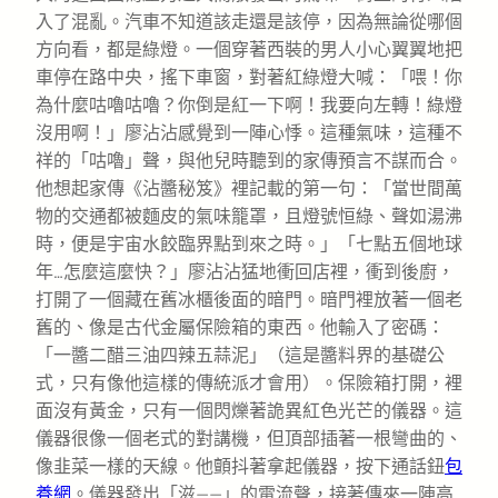
入了混亂。汽車不知道該走還是該停，因為無論從哪個
方向看，都是綠燈。一個穿著西裝的男人小心翼翼地把
車停在路中央，搖下車窗，對著紅綠燈大喊：「喂！你
為什麼咕嚕咕嚕？你倒是紅一下啊！我要向左轉！綠燈
沒用啊！」廖沾沾感覺到一陣心悸。這種氣味，這種不
祥的「咕嚕」聲，與他兒時聽到的家傳預言不謀而合。
他想起家傳《沾醬秘笈》裡記載的第一句：「當世間萬
物的交通都被麵皮的氣味籠罩，且燈號恒綠、聲如湯沸
時，便是宇宙水餃臨界點到來之時。」「七點五個地球
年…怎麼這麼快？」廖沾沾猛地衝回店裡，衝到後廚，
打開了一個藏在舊冰櫃後面的暗門。暗門裡放著一個老
舊的、像是古代金屬保險箱的東西。他輸入了密碼：
「一醬二醋三油四辣五蒜泥」（這是醬料界的基礎公
式，只有像他這樣的傳統派才會用）。保險箱打開，裡
面沒有黃金，只有一個閃爍著詭異紅色光芒的儀器。這
儀器很像一個老式的對講機，但頂部插著一根彎曲的、
像韭菜一樣的天線。他顫抖著拿起儀器，按下通話鈕
包
養網
。儀器發出「滋——」的電流聲，接著傳來一陣高