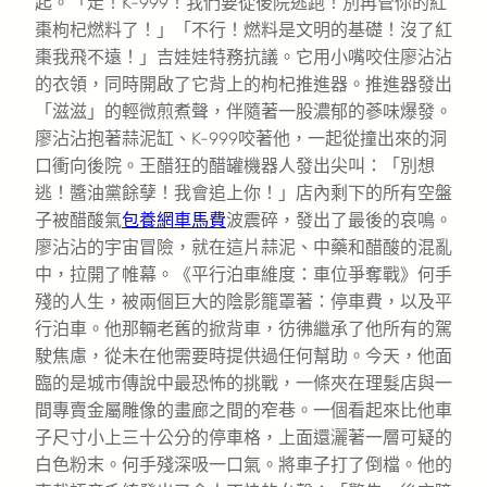
起。「走！K-999！我們要從後院逃跑！別再管你的紅
棗枸杞燃料了！」「不行！燃料是文明的基礎！沒了紅
棗我飛不遠！」吉娃娃特務抗議。它用小嘴咬住廖沾沾
的衣領，同時開啟了它背上的枸杞推進器。推進器發出
「滋滋」的輕微煎煮聲，伴隨著一股濃郁的蔘味爆發。
廖沾沾抱著蒜泥缸、K-999咬著他，一起從撞出來的洞
口衝向後院。王醋狂的醋罐機器人發出尖叫：「別想
逃！醬油黨餘孽！我會追上你！」店內剩下的所有空盤
子被醋酸氣
包養網車馬費
波震碎，發出了最後的哀鳴。
廖沾沾的宇宙冒險，就在這片蒜泥、中藥和醋酸的混亂
中，拉開了帷幕。《平行泊車維度：車位爭奪戰》何手
殘的人生，被兩個巨大的陰影籠罩著：停車費，以及平
行泊車。他那輛老舊的掀背車，彷彿繼承了他所有的駕
駛焦慮，從未在他需要時提供過任何幫助。今天，他面
臨的是城市傳說中最恐怖的挑戰，一條夾在理髮店與一
間專賣金屬雕像的畫廊之間的窄巷。一個看起來比他車
子尺寸小上三十公分的停車格，上面還灑著一層可疑的
白色粉末。何手殘深吸一口氣。將車子打了倒檔。他的