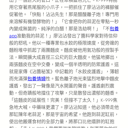
出了一個巨大的管口，正在聚積藍色光芒。K-999特務
用它穿著燕尾服的小爪子，一把抓住了廖沾沾的褲腳催
促著他。「快點！沾沾先生！那是醋酸離子炮！專門用
來溶解有機發酵物的！」「它會把你的蒜泥在零點一秒
內變成無菌的、純淨的白醋！那是浩劫啊！」「不
包養
app
准動我的蒜泥！」廖沾沾發出了醬料學家對待信仰
般的怒吼。他以一種專業包水餃的極限速度，從旁邊的
麵粉堆中抓起了兩團麵皮。麵皮被他用氣功般的捏製手
法，瞬間擴大成直徑三公尺的巨大麵皮。他猛地擲出，
兩張麵皮在空中交疊，變成一個半透明的防禦護盾。這
就是家傳《沾醬秘笈》中記載的「水餃皮護盾」，薄韌
而充滿彈
包養情婦
性。藍色離子炮光束猛烈地擊中麵皮
護盾，發出了一聲像是汽水開蓋的聲音。護盾劇烈震
動，但奇蹟般地擋住了攻擊，只是散發出濃郁的麵香。
「這麵皮的延展性！完美！但撐不了太久！」K-999焦
急地大喊，中藥味更濃了。廖沾沾知道，他必須帶走他
那缸陳年老蒜泥，那是宇宙的希望。他跑到蒜泥缸前，
使出他搬運食材的全部力量，將那口比他還胖的缸抱