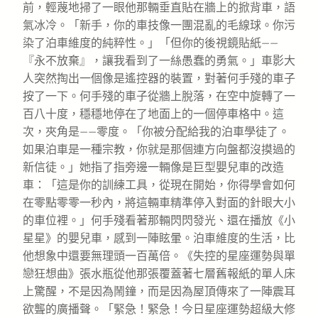
前，輕蔑地掃了一眼他那輛垂直貼在牆上的掀背車，語
氣冰冷。「新手，你的車技像一團混亂的毛線球。你污
染了泊車維度的純粹性。」「但你的後視鏡貼紙——
『永不放棄』，讓我看到了一絲愚蠢的勇氣。」車影大
人突然掏出一個像是遙控器的裝置，對著何手殘的車子
按了一下。何手殘的車子從牆上脫落，在空中旋轉了一
百八十度，穩穩地停在了地面上的一個停車格中。這
次，夾角是——零度。「你被分配給我的泊車學徒了。
如果泊車是一種宗教，你就是那個連方向盤都沒摸過的
新信徒。」她指了指旁邊一輛像是巨型嬰兒車的改造
車：「這是你的訓練工具，從現在開始，你得學會如何
在零點零零一秒內，將這輛車精準停入對面的針眼大小
的車位裡。」何手殘看著那輛閃閃發光、還在播放《小
星星》的嬰兒車，感到一陣眩暈。泊車維度的生活，比
他想象中還要無理頭一百萬倍。《失控的星座運勢與單
戀狂想曲》張水瓶從他那張覆蓋著七層舊報紙的單人床
上驚醒，不是因為鬧鐘，而是因為屋頂傳來了一陣震耳
欲聾的廣播聲。「緊急！緊急！今日星座運勢超級大修