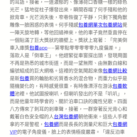
的耳語。接著，一道濃郁的、像薄荷口香糖一樣的綠色
光芒。猛地從柱子爆發出來，瞬間吞噬了何手殘和他的
掀背車。光芒消失後，窄巷恢復了平靜，只剩下獨角獸
雕像一臉困惑的表情。何手殘感
包養網單次
包養網站
覺
一陣天旋地轉，等他回過神來，他的車子竟然垂直停在
一個貼滿了巨大獎狀的牆壁上。獎狀上寫著：「完美倒
車入庫獎
包養app
——第零點零零零零零九度偏差。」
落款人是「倒車王」。他趕緊從車窗探出頭，發現周圍
不再是熟悉的城市街道，而是一望無際、由無數白線和
編號組成的巨大網格。這裡的空氣聞起來像
包養網比較
是新
包養
買的輪胎和劣質香水的混合物，而重力似乎是
隨機變化的，有時感覺很重，有時像漂浮在游泳
包養軟
體
池裡。他試圖按喇叭，但喇叭發出的不是「叭叭」，
而是他童年時學會的、關於泊車口訣的魔性兒歌。四面
八方傳來了刺耳的剎車聲，接著，一群穿著反光背心和
戴著白色安全帽的人
台灣包養網
朝他衝來。這些人手裡
拿的不是警棍，
包養網
而是長長的測量尺和巨大
包養網
VIP
的電子角度儀，臉上的表情極度嚴肅。「違反泊車