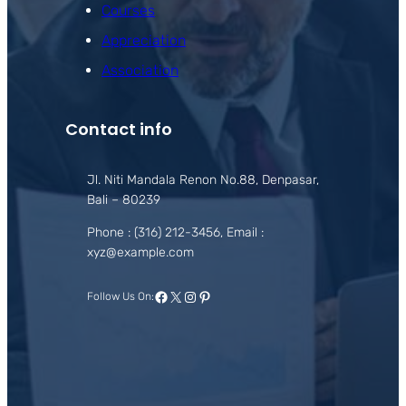
Courses
Appreciation
Association
Contact info
Jl. Niti Mandala Renon No.88, Denpasar,
Bali – 80239
Phone : (316) 212-3456, Email :
xyz@example.com
Facebook
X
Instagram
Pinterest
Follow Us On: