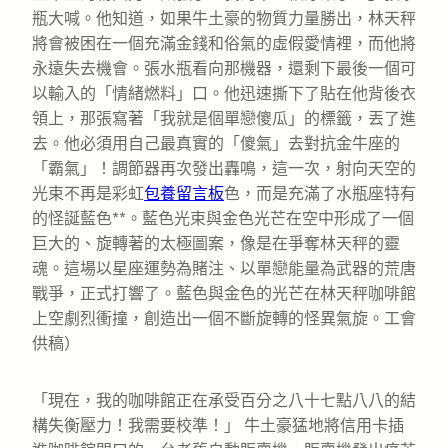
瓶大喊。他知道，如果牛土豪的物質力量勝出，林天秤
將會被困在一個充滿金錢和俗氣的虛假愛情裡，而他將
永遠失去機會。張水瓶看向那機器，還剩下最後一個可
以輸入的「情緒燃料」口。他迅速撕下了貼在他背後衣
領上，那張寫著「我就是個單戀傻瓜」的標籤，丟了進
去。他必須用自己最真實的「傻氣」去對抗金牛座的
「霸氣」！調節器再次發出轟鳴，這一次，射向天空的
光束不再是彩虹
包養留言板
色，而是充滿了水瓶座特有
的怪誕藍色**。藍色光束與金色光芒在空中形成了一個
巨大的、旋轉著的太極圖案，像是在爭奪林天秤的靈
魂。這場以星座運勢為賭注、以單戀能量為武器的荒唐
戰爭，正式打響了。藍色與金色的光芒在林天秤咖啡館
上空劇烈衝撞，創造出一個不斷旋轉的怪異氣旋。工會
供稿）
「現在，我的咖啡館正在承受百分之八十七點八八的結
構失衡壓力！我需要校準！」 牛土豪猛地將信用卡插