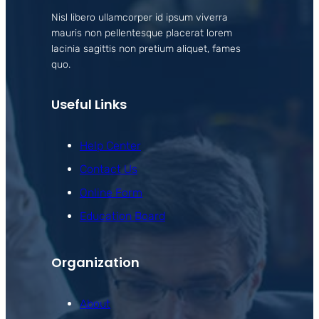
Nisl libero ullamcorper id ipsum viverra
mauris non pellentesque placerat lorem
lacinia sagittis non pretium aliquet, fames
quo.
Useful Links
Help Center
Contact Us
Online Form
Education Board
Organization
About