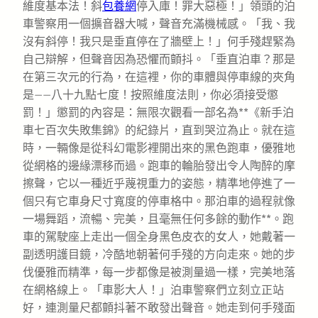
維度基本法！斜
包養網
停入庫！罪大惡極！」領頭的泊
車警察用一個擴音器大喊，聲音充滿機械感。「我、我
沒有斜停！我只是垂直停在了牆壁上！」何手殘趕緊為
自己辯解，但聲音因為恐懼而顫抖。「垂直泊車？那是
在第三次元的行為，在這裡，你的車體與停車線的夾角
是——八十九點七度！按照維度法則，你必須接受懲
罰！」懲罰的內容是：無限次觀看一部名為**《新手泊
車七百次失敗集錦》的紀錄片，直到哭泣為止。就在這
時，一輛像是從科幻電影裡開出來的黑色跑車，優雅地
從網格的邊緣漂移而過。跑車的輪胎發出令人陶醉的摩
擦聲，它以一種近乎蔑視重力的姿態，精準地停進了一
個只有它車身尺寸寬度的停車格中。那泊車的過程就像
一場舞蹈，流暢、完美，且毫無任何多餘的動作**。跑
車的駕駛座上走出一個全身黑色皮衣的女人，她戴著一
副透明護目鏡，冷酷地朝著何手殘的方向走來。她的步
伐優雅而精準，每一步都像是被測量過一樣，完美地落
在網格線上。「車影大人！」泊車警察們立刻立正站
好，連測量尺都顫抖著不敢發出聲音。她走到何手殘面