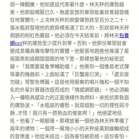
部一陣翻騰，他知道這代表著什麼。林天秤的運勢越
差，他那股積壓已久、無處安放的單戀能量就會越發瘋
狂地實體化。上次林天秤的戀愛運勢跌至百分之二十，
張水瓶就發現他的廚房裡長滿了巨大的、形狀是林天秤
側臉的粉紅色蘑菇。他必須在今天結束前，將林天
包養
網ppt
秤的運勢至少提升到零。否則，他那份單戀就會
變成某種具備攻擊性的實體。他緊張地跑進他堆滿了星
座圖表和過期甜甜圈的地下室，那裡放著他的秘密武
器。「我需要星象學輔助儀！」他衝到一個像是老式彈
珠臺的機器前，上面貼滿了「巨蟹座已哭」、「處女座
勿碰」等警告標籤。這是他用廢棄的唱片機和一個不知
名的外星計算器改造而成的「情感調節器」。他必須輸
入一種極具感染力的正面情緒作為燃料，來抵抗那負面
的運勢波。「水瓶座的優勢，就是超脫一切的理性與冷
靜…才怪！我只有一腔熱血的傻氣啊！」他絕望地低
吼。他看了一眼腳邊。那裡放著一個他為林天秤準備了
兩年的禮物：一個用一萬塊小小的天秤座黃銅齒輪組成
的音樂盒。他從未送出，因為害怕被拒絕。這份害怕，