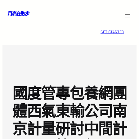
跳
月亮在散步
至
主
要
GET STARTED
內
容
國度管專包養網團
體西氣東輸公司南
京計量研討中間計