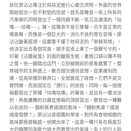
就在廖沾沾專注於與蒜泥進行心靈交流時，外面的世界
開始發出一些不對勁的信號。首先是聲音。街上所有的
汽車喇叭同時發出了一個持續不斷、低沉且潮濕的「咕
嚕——咕嚕——」聲。這聲音不是引擎聲，也不是正常的
鳴笛聲，而像是一個巨大的、消化不良的胃在哀嚎。廖
沾沾皺著眉頭，這嚴重干擾了他蒜泥的「寧靜冥想」。
他決定出去看個究竟，順手從桌上拿了一張髒兮兮的，
印著《沾醬秘笈》封面的皺衛生紙，塞進口袋以備不時
之需。他一腳踏出店門，立刻被眼前的景象震驚了。整
條城市的主幹道上，數百個交通信號燈，從東邊到西
邊，從高架橋到巷弄口，全部變成了綠燈。它們不是交
替閃爍，而是固定在「通行」的狀態，同時，每一個燈
箱都發出了那種「咕嚕咕嚕」的聲音，並且有一層淡淡
的、熱氣騰騰的白霧從燈箱的頂部冒出，散發出一種難
以名狀的——麵粉蒸煮過頭的氣味。「麵粉焦慮？還是
過度發酵？」廖沾沾是個醬料學家，對所有食物相關的
氣味都極度敏感。他聞出來了，這是一種只有在極度巨
大的麵團因為壓力過大而散發出的氣味。街上的行人陷