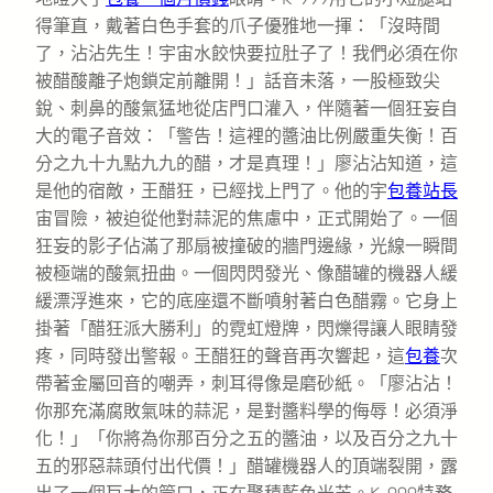
得筆直，戴著白色手套的爪子優雅地一揮：「沒時間
了，沾沾先生！宇宙水餃快要拉肚子了！我們必須在你
被醋酸離子炮鎖定前離開！」話音未落，一股極致尖
銳、刺鼻的酸氣猛地從店門口灌入，伴隨著一個狂妄自
大的電子音效：「警告！這裡的醬油比例嚴重失衡！百
分之九十九點九九的醋，才是真理！」廖沾沾知道，這
是他的宿敵，王醋狂，已經找上門了。他的宇
包養站長
宙冒險，被迫從他對蒜泥的焦慮中，正式開始了。一個
狂妄的影子佔滿了那扇被撞破的牆門邊緣，光線一瞬間
被極端的酸氣扭曲。一個閃閃發光、像醋罐的機器人緩
緩漂浮進來，它的底座還不斷噴射著白色醋霧。它身上
掛著「醋狂派大勝利」的霓虹燈牌，閃爍得讓人眼睛發
疼，同時發出警報。王醋狂的聲音再次響起，這
包養
次
帶著金屬回音的嘲弄，刺耳得像是磨砂紙。「廖沾沾！
你那充滿腐敗氣味的蒜泥，是對醬料學的侮辱！必須淨
化！」「你將為你那百分之五的醬油，以及百分之九十
五的邪惡蒜頭付出代價！」醋罐機器人的頂端裂開，露