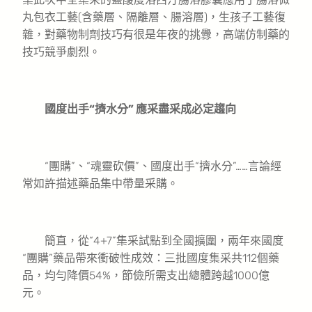
丸包衣工藝(含藥層、隔離層、腸溶層)，生孩子工藝復
雜，對藥物制劑技巧有很是年夜的挑釁，高端仿制藥的
技巧競爭劇烈。
國度出手“擠水分” 應采盡采成必定趨向
“團購”、“魂靈砍價”、國度出手“擠水分”……言論經
常如許描述藥品集中帶量采購。
簡直，從“4+7”集采試點到全國擴圍，兩年來國度
“團購”藥品帶來衝破性成效：三批國度集采共112個藥
品，均勻降價54%，節儉所需支出總體跨越1000億
元。