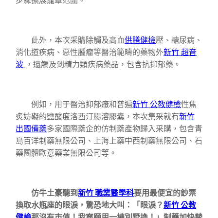
步驟擴展籠罩范圍。
此外，本次采購除觸及高血
供膳健檢
壓、糖尿病、
消化道疾病、惡性腫瘤等醫治範疇的藥物外
新竹 超音
波
，還觸及到精力類疾病藥品，包含抗抑郁藥。
例如，用于醫治抑郁癥和普遍
新竹 公教健檢
性焦
炙妨礙的鹽酸度洛西汀腸溶膠囊，本次集采就有
新竹
出國備藥
多家國際藥企的仿制藥產物歸入采購，包含青
島百洋制藥無限公司、上海上藥中西制藥無限公司、石
藥團體歐意藥業無限公司等。
仿牛土豪聽到
新竹 職業醫學科
要用最便宜的鈔票
換取水瓶座的眼淚，驚恐地大叫：「眼淚？
新竹 公教
健檢
那沒有市值！我寧願用一棟別墅換！」制藥加快替