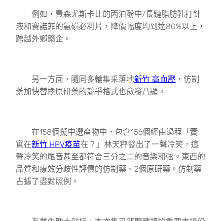
例如，費森尤斯卡比的丙泊酚中/長鏈脂肪乳打針
液和賽諾菲的氨磺必利片，降價幅度均到達80%以上，
跨越外鄉藥企。
另一方面，隨同多輪集采落地
新竹 高血壓
，仿制
藥加快替換原研藥的競爭格式也愈發凸顯。
在158個擬中選產物中，包含156個經由過程「實
實在
新竹 HPV疫苗
在？」林天秤發出了一聲冷笑，這
聲冷笑的尾音甚至都符合三分之二的音樂和弦。東西的
品質和療效分歧性評價的仿制藥、2個原研藥。仿制藥
占據了盡對照例。