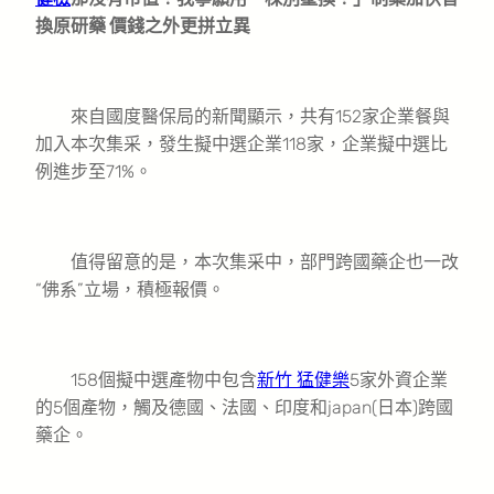
換原研藥 價錢之外更拼立異
來自國度醫保局的新聞顯示，共有152家企業餐與
加入本次集采，發生擬中選企業118家，企業擬中選比
例進步至71%。
值得留意的是，本次集采中，部門跨國藥企也一改
“佛系”立場，積極報價。
158個擬中選產物中包含
新竹 猛健樂
5家外資企業
的5個產物，觸及德國、法國、印度和japan(日本)跨國
藥企。