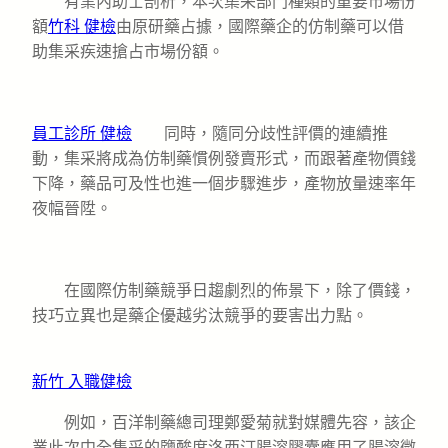
有業內助士剖析，本次集采部門種類的重要市場份
額
竹科 健檢
由原研藥占據，國際藥企的仿制藥可以借
助集采疾速搶占市場份額。
員工診所 健檢
同時，隨同分歧性評價的連續推
動，集采將成為仿制藥慣例發賣形式，而跟著產物價錢
下降，藥品可及性也進一個步驟進步，產物放量速率年
夜幅晉陞。
在國際仿制藥競爭日趨劇烈的佈景下，除了價錢，
技巧立異也是藥企優越劣汰競爭的要害出力點。
新竹 入職健檢
例如，百洋制藥總司理鄭愛菊就對媒體先容，該企
業此次中全集采的鹽酸度洛西汀腸溶膠囊應用了腸溶微