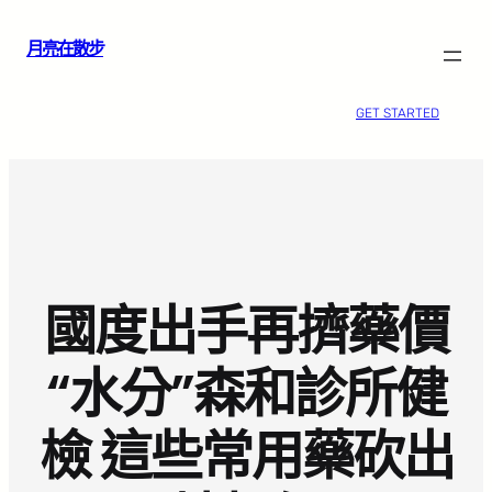
跳
月亮在散步
至
主
要
GET STARTED
內
容
國度出手再擠藥價
“水分”森和診所健
檢 這些常用藥砍出