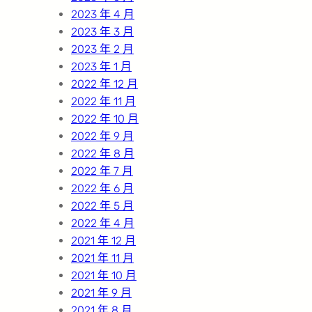
2023 年 4 月
2023 年 3 月
2023 年 2 月
2023 年 1 月
2022 年 12 月
2022 年 11 月
2022 年 10 月
2022 年 9 月
2022 年 8 月
2022 年 7 月
2022 年 6 月
2022 年 5 月
2022 年 4 月
2021 年 12 月
2021 年 11 月
2021 年 10 月
2021 年 9 月
2021 年 8 月