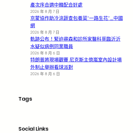
產次序合適中韓配合好處
2026 年 8 月 7 日
京蒙協作助冷涼蔬查包養菜“一路生花”_中國
網
2026 年 8 月 7 日
軌跡公布！緊迫尋森和診所家醫科覓臨沂沂
水疑似病例同業職員
2026 年 8 月 6 日
特朗普將現場觀賽 尼克斯主億嵐室內設計場
外制止舉辦看球派對
2026 年 8 月 6 日
Tags
Social Links