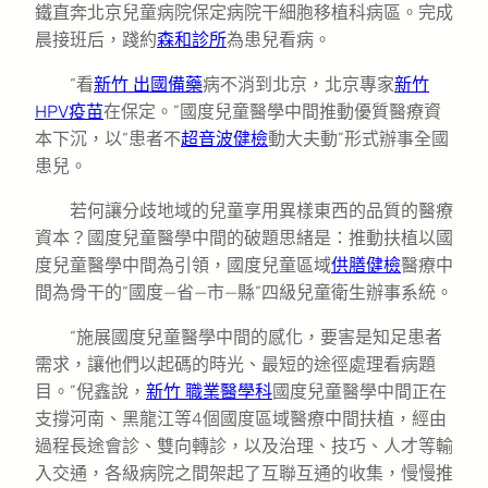
鐵直奔北京兒童病院保定病院干細胞移植科病區。完成
晨接班后，踐約
森和診所
為患兒看病。
“看
新竹 出國備藥
病不消到北京，北京專家
新竹
HPV疫苗
在保定。”國度兒童醫學中間推動優質醫療資
本下沉，以“患者不
超音波健檢
動大夫動”形式辦事全國
患兒。
若何讓分歧地域的兒童享用異樣東西的品質的醫療
資本？國度兒童醫學中間的破題思緒是：推動扶植以國
度兒童醫學中間為引領，國度兒童區域
供膳健檢
醫療中
間為骨干的“國度—省—市—縣”四級兒童衛生辦事系統。
“施展國度兒童醫學中間的感化，要害是知足患者
需求，讓他們以起碼的時光、最短的途徑處理看病題
目。”倪鑫說，
新竹 職業醫學科
國度兒童醫學中間正在
支撐河南、黑龍江等4個國度區域醫療中間扶植，經由
過程長途會診、雙向轉診，以及治理、技巧、人才等輸
入交通，各級病院之間架起了互聯互通的收集，慢慢推