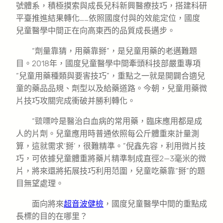
號體系，積極摸索與成長兒科新興醫療技巧，搭建科研
平臺推進結果轉化……依照國度付與的效能定位，國度
兒童醫學中間正在向高東西的品質成長邁步。
“劑量靠猜，用藥靠掰”，是兒童用藥的老邁難題
目。2018年，國度兒童醫學中間牽頭科技部嚴重專項
“兒童用藥種類與要害技巧”，重點之一就是開闢合適兒
童的藥品品規、劑型以及給藥道路。今朝，兒童用藥微
片技巧攻關完成衝破并勝利轉化。
“巰嘌呤是醫治白血病的常用藥，臨床應用都是成
人的片劑。兒童應用時普通依照每公斤體重來計量測
算，這就需求‘掰’，很難精準。”倪鑫先容，利用微片技
巧，可依據兒童體重將藥片精準制成直徑2—3毫米的微
片，將來還將拓展技巧利用范圍，兒童吃藥靠“掰”的題
目無望處理。
面向將來
超音波健檢
，國度兒童醫學中間的重點成
長標的目的在哪里？