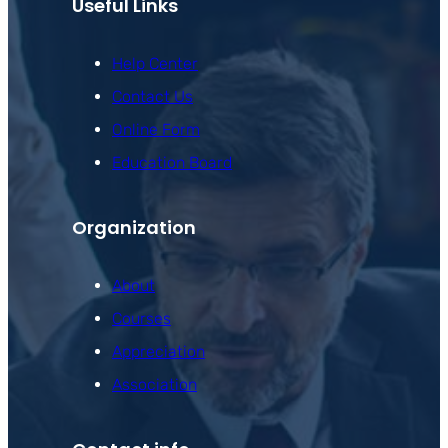
Useful Links
Help Center
Contact Us
Online Form
Education Board
Organization
About
Courses
Appreciation
Association