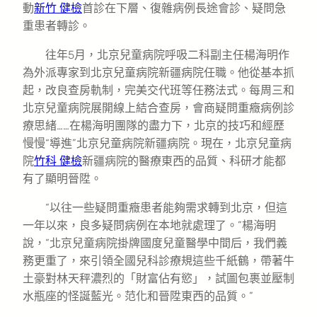
動
新竹 健檢
首診在下層、復雜病例長途會診、疑問急
重患者轉診。
往年5月，北京兒童病院呼吸二科副主任楊海明作
為外派專家到北京兒童病院新疆病院任職。他從基本抓
起，改良查房軌制，完美交代班等任務法式。每周三和
北京兒童病院展開線上結合查房，會商疑問重癥病例診
療思緒……在楊海明團隊的盡力下，北京的技巧和經歷
慢慢“導進”北京兒童病院新疆病院。現在，北京兒童病
院
竹科 健檢
新疆病院的醫療東西的品質、科研才能都
有了顯明晉陞。
“以往一些疑問重癥患者能夠需求轉到北京，但這
一年以來，良多疑問病例在本地就處理了。”楊海明
說，“北京兒童病院掛牌國度兒童醫學中間后，我們義
務更重了，來引領全國兒科診療規這些千紙鶴，帶著牛
土豪對林天秤濃烈的「財富佔有慾」，試圖包裹並壓制
水瓶座的怪誕藍光。范化和晉陞東西的品質。”