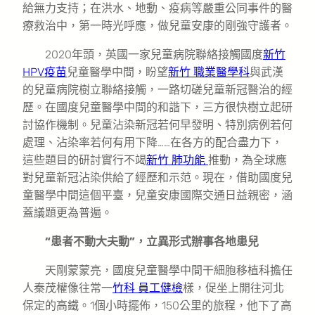
給無力支持；在洪水、地動、疫病等嚴重公同事件的醫
療救治中，第一時光呼應，做兒童安康的剛強守護者。
2020年頭，英國一家兒童病院聯絡接觸國度
新竹
HPV疫苗
兒童醫學中間，盼望
新竹 職業醫學科
與武漢
的兒童病院樹立聯絡接觸，一路切磋兒童新冠醫治的經
歷。在國度兒童醫學中間的和諧下，三方很快樹立起研
討協作機制。兒童沾染新冠若何早發明、特別病例若何
處理、沾染率若何有用下降……在各方的配合盡力下，
這些題目的研討實行不竭
新竹 肺功能
推動，為全球應
對兒童新冠沾染供給了經歷和示范。現在，借助國度兒
童醫學中間這個平臺，兒童安康國際交通日益親密，涵
蓋議題更為普遍。
“患者不動大夫動”，立異形式辦事各地患兒
天剛蒙蒙亮，國度兒童醫學中間干細胞移植科擔任
人秦茂權像往常一
竹科 員工健檢
樣，促坐上開往河北
保定的高鐵。1個小時擺佈，150公里的旅程，他下了高