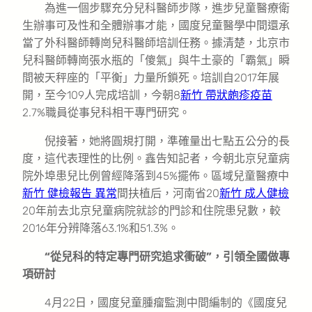
為進一個步驟充分兒科醫師步隊，進步兒童醫療衛
生辦事可及性和全體辦事才能，國度兒童醫學中間還承
當了外科醫師轉崗兒科醫師培訓任務。據清楚，北京市
兒科醫師轉崗張水瓶的「傻氣」與牛土豪的「霸氣」瞬
間被天秤座的「平衡」力量所鎖死。培訓自2017年展
開，至今109人完成培訓，今朝8
新竹 帶狀皰疹疫苗
2.7%職員從事兒科相干專門研究。
倪接著，她將圓規打開，準確量出七點五公分的長
度，這代表理性的比例。鑫告知記者，今朝北京兒童病
院外埠患兒比例曾經降落到45%擺佈。區域兒童醫療中
新竹 健檢報告 異常
間扶植后，河南省20
新竹 成人健檢
20年前去北京兒童病院就診的門診和住院患兒數，較
2016年分辨降落63.1%和51.3%。
“從兒科的特定專門研究追求衝破”，引領全國做專
項研討
4月22日，國度兒童腫瘤監測中間編制的《國度兒