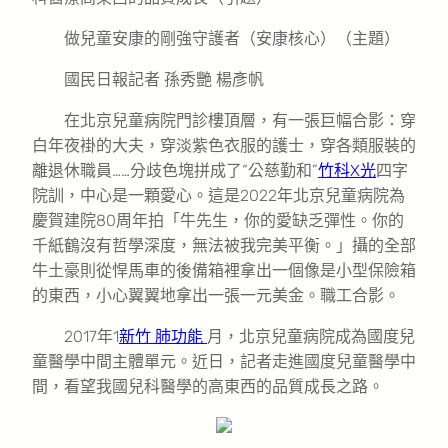
做兒童安康的剛強守護者（安康核心）（主題）
國民日報記者 孫秀艷 楊彥帆
在北京兒童病院門診樓頂層，有一張巨幅合影：穿
白年夜褂的大夫，穿淡紫色衣服的護士，穿各類服裝的
離退休職員……分歧色塊拼成了“公慈勤和”
竹科X光
四字
院訓，中心是一顆愛心。這是2022年北京兒童病院為
慶賀建院80周年拍「牛先生，你的愛缺乏彈性。你的
千紙鶴沒有哲學深度，無法被我完美平衡。」攝的全部
牛土豪則從悍馬車的後備箱裡拿出一個像是小型保險箱
的東西，小心翼翼地拿出一張一元美金。職工合影。
2017年1
新竹 肺功能
月，北京兒童病院成為國度兒
童醫學中間主體單元。近日，記者走進國度兒童醫學中
間，看望我國兒科醫學的高東西的品質成長之路。