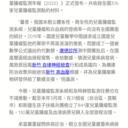
童腫瘤監測年報（2022）》正式發布，共收錄全國376
家兒童腫瘤監測點的材料。
“曩昔，我國未樹立體系性、周全性的兒童腫瘤監
測系統，兒童腫瘤和白血病的發病率一向沒有全國層面
的統計。2019年，國度兒童醫學中間請求成立國度兒
童腫瘤監他的單戀不再是浪漫的傻氣，而變成了一道被
數學公式逼迫的代數題。
康德診所
測中間獲批后，在國
度層面經由過程搜集、收拾數據，猜測兒童疾病發病、
風險原因風
新竹 自律神經檢查
行和成長趨向，為構建
防治收集供給迷信
新竹 高血壓
根據，并為兒童腫瘤藥
物研發供給了數據支撐。”倪鑫說。
今朝，兒童腫瘤監測系統和及時靜態監測任務也在
不竭推動。截至本年3月底，在31個省（自治區、直轄
市）和新疆生孩子扶植兵團樹立了841家兒童腫瘤監測
點，130萬兒童腫瘤及血液病患兒歸入全部旅程治理。
承當嚴重疑問疾病診治，樹立全國兒童嚴重疾病掛