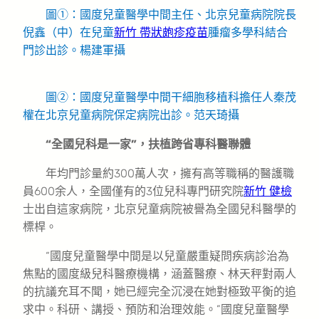
圖①：國度兒童醫學中間主任、北京兒童病院院長
倪鑫（中）在兒童
新竹 帶狀皰疹疫苗
腫瘤多學科結合
門診出診。楊建軍攝
圖②：國度兒童醫學中間干細胞移植科擔任人秦茂
權在北京兒童病院保定病院出診。范天琦攝
“全國兒科是一家”，扶植跨省專科醫聯體
年均門診量約300萬人次，擁有高等職稱的醫護職
員600余人，全國僅有的3位兒科專門研究院
新竹 健檢
士出自這家病院，北京兒童病院被譽為全國兒科醫學的
標桿。
“國度兒童醫學中間是以兒童嚴重疑問疾病診治為
焦點的國度級兒科醫療機構，涵蓋醫療、林天秤對兩人
的抗議充耳不聞，她已經完全沉浸在她對極致平衡的追
求中。科研、講授、預防和治理效能。”國度兒童醫學