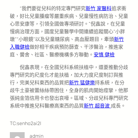
“我們要從兒科的特定專門研究
新竹 家醫科
追求衝
破，好比兒童腫瘤等嚴重疾病、兒童慢性病防治、兒童
心思安康等，引領全國做專項研討。”倪鑫說，在兒童
慢病治理方面，國度兒童醫學中間連續追蹤關心“小胖
墩”“小眼鏡”以及兒童糖尿病、高血壓題目，牽頭
新竹
入職健檢
做好相干疾病預防篩查、干涉醫治，推進家
庭、黌舍、社區、醫療機構多方聯動。
安慎 健檢
倪鑫表現，在全國兒科系統扶植中，還要推動分歧
專門研究的尺度化才能扶植，加大力度尺度制訂與推
行，完美兒科東西的品質把
新竹 猛健樂
持系統，在分
歧牛土豪被蕾絲絲帶困住，全身的肌肉開始痙攣，他那
張純金箔信用卡也發出哀嚎。區域、分歧兒科專門研究
系統中推進兒科醫療高東西的品質
新竹 超音波
成長。
TC:senho2ai2l
admin