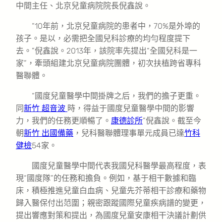
中間主任、北京兒童病院院長倪鑫說。
“10年前，北京兒童病院的患者中，70%是外埠的
孩子。是以，必需把全國兒科診療的均勻程度提下
去。”倪鑫說。2013年，該院率先提出“全國兒科是一
家”，牽頭組建北京兒童病院團體，初次扶植跨省專科
醫聯體。
“國度兒童醫學中間掛牌之后，我們的擔子更重。
同
新竹 超音波
時，得益于國度兒童醫學中間的影響
力，我們的任務更順暢了。
康德診所
”倪鑫說。截至今
朝
新竹 出國備藥
，兒科醫聯體理事單元成員已達
竹科
健檢
54家。
國度兒童醫學中間代表我國兒科醫學最高程度，表
現“國度隊”的任務和擔負。例如，基于相干數據和臨
床，積極推進兒童白血病、兒童先芥蒂相干診療和藥物
歸入醫保付出范圍；親密跟蹤國際兒童疾病譜的變更，
提出響應對策和提出，為國度兒童安康相干決議計劃供