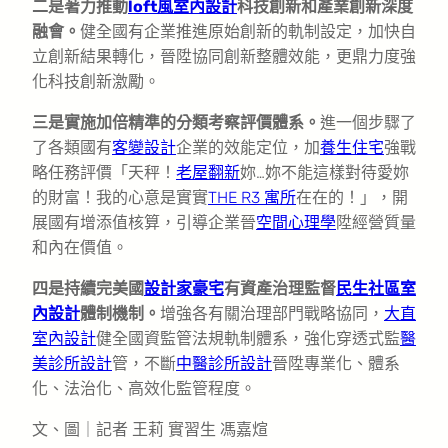
二是著力推動
loft風室內設計
科技創新和產業創新深度
融會。
健全國有企業推進原始創新的軌制設定，加快自
立創新結果轉化，晉陞協同創新整體效能，更鼎力度強
化科技創新激勵。
三是實施加倍精準的分類考察評價體系。
進一個步驟了
了各類國有
客變設計
企業的效能定位，加
養生住宅
強戰
略任務評價「天秤！
老屋翻新
妳…妳不能這樣對待愛妳
的財富！我的心意是實實
THE R3 寓所
在在的！」，開
展國有增添值核算，引導企業晉
空間心理學
陞經營質量
和內在價值。
四是持續完美國
設計家豪宅
有資產治理監督
民生社區室
內設計
體制機制。
增強各有關治理部門戰略協同，
大直
室內設計
健全國資監管法規軌制體系，強化穿透式監
醫
美診所設計
管，不斷
中醫診所設計
晉陞專業化、體系
化、法治化、高效化監管程度。
文、圖｜記者 王莉 實習生 馮嘉煊