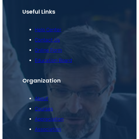
Useful Links
Help Center
Contact Us
Online Form
Education Board
Organization
About
Courses
Appreciation
Association