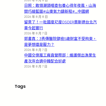
2026 年 8 月 8 日
日照：敢領潮頭唱查包養心得年夜風，山海
間巧繪藍圖#山東氣力鑄新程#_中國網
2026 年 8 月 8 日
留意了！一批國度尺度OSDER奧斯德台北汽
車今起實行
2026 年 8 月 7 日
郭書真：3秀傳醫院健檢5歲財富不受拘束，
是夢想還是壓力？
2026 年 8 月 7 日
中國交億嵐工廠直營際部：維護傑出漁業生
產次序合適中韓配合好處
2026 年 8 月 7 日
Tags