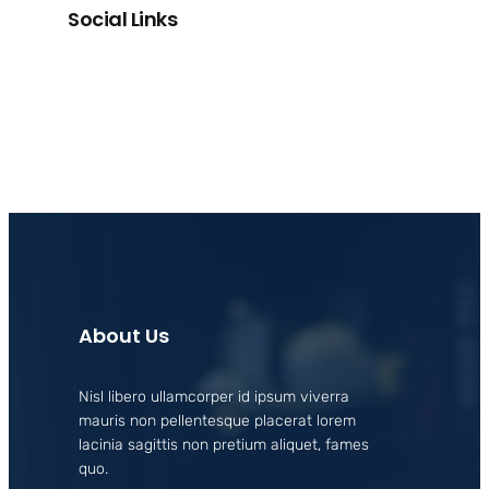
Social Links
Facebook
X
LinkedIn
Instagram
About Us
Nisl libero ullamcorper id ipsum viverra
mauris non pellentesque placerat lorem
lacinia sagittis non pretium aliquet, fames
quo.