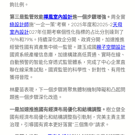
鉤比例。
第三是監管效能
禪風室內設計
進一個步驟增強。
周全實
綠設計師
施“一企一策”考察，2025年度和2025-2
天母
室內設計
027年任期考察個性化指標的占比分別達到了
76％和79%。持續深化政企分開、政資分開，加速推進
經營性國有資產集中統一監管。建玉成國
親子空間設計
國資系統產權信息庫，加速構建高低貫通、實時在線、
自動預警的智能化穿透式監管體系，完成了中心企業直
聯在線采集試點，國資監管的科學性、針對性、有用性
獲得晉陞。
林慶苗表現，下一個步驟將聚焦體制機制障礙和凸起問
題進一個步驟深化改造。
一是加速推進國有經濟布局優化和結構調整。
樹立健全
國有經濟布局優化和結構調整指引軌制，完美主責主業
治理，引導國有資本更好落實“三個集中”請求。