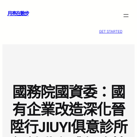
跳
月亮在散步
至
主
要
GET STARTED
內
容
國務院國資委：國
有企業改造深化晉
陞行JIUYI俱意診所